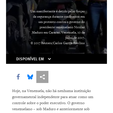
Um manifestante é detido pelas forças
de segurança durante confrontos em
um protesto contra o governo do
presidente venezuelano Nicolas
Maduro em Caracas, Venezuela, 10 de
julho de 2017.
© 2017 Reuters/Carlos Garcia Rawlins
DISPONÍVEL EM
Share this via Facebook
Share this via Bluesky
Share this via Compartilhar
Hoje, na Venezuela, não há nenhuma instituição
governamental independente para atuar como um
controle sobre o poder executivo. O governo
venezuelano – sob Maduro e anteriormente sob