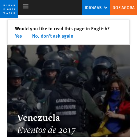
Skip
Skip
IDIOMAS
DOE AGORA
to
to
cookie
main
privacy
content
Fechar
Would you like to read this page in English?
✕
notice
Yes
No, don't ask again
Relatório Mundial 2018
A resistência ao desafio populista
Kenneth Roth
Ex-Diretor Executivo
Venezuela
Eventos de 2017