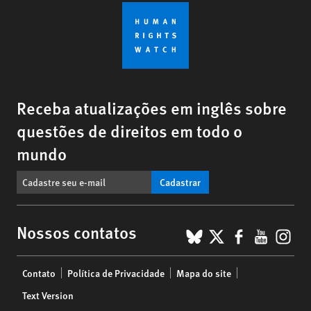
Receba atualizações em inglês sobre
questões de direitos em todo o
mundo
Cadastrar
BlueSky
X
Faceboo
YouTu
Ins
Nossos contatos
Footer
Contato
Política de Privacidade
Mapa do site
menu
Text Version