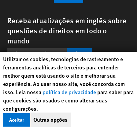
Receba atualizações em inglês sobre
questões de direitos em todo o
mundo
Cadastrar
Human Rights Watch cookie preferences
Utilizamos cookies, tecnologias de rastreamento e
ferramentas analíticas de terceiros para entender
BlueSky
X
Faceboo
YouTu
Ins
Nossos contatos
melhor quem está usando o site e melhorar sua
experiência. Ao usar nosso site, você concorda com
Footer
isso. Leia nossa
política de privacidade
para saber para
Contato
Política de Privacidade
Mapa do site
menu
que cookies são usados e como alterar suas
Text Version
configurações.
© 2026 Human Rights Watch
Outras opções
Aceitar
Human Rights Watch
| 350 Fifth Avenue, 34th Floor | New York,
NY