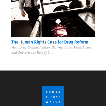
The Human Rights Case for Drug Reform
How Drug Criminalization Destroys Lives, Feeds Abuses,
and Subverts the Rule of Law