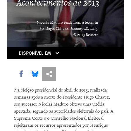
The Right Whose Time Has Come
Acontecimentos de 2013
(Again)
The Human Rights Case for Drug
Nicolás Maduro reads from a letter in
Reform
Santiago, Chile on January 28, 2013.
© 2013 Reuters
DISPONÍVEL EM
Share this via Facebook
Share this via Bluesky
Share this via Compartilhar
Na eleição presidencial de abril de 2013, realizada
DOWNLOAD
semanas após a morte do Presidente Hugo Chávez,
seu sucessor Nicolás Maduro obteve uma vitória
apertada, segundo as autoridades eleitorais do país. A
Suprema Corte e o Conselho Nacional Eleitoral
rejeitaram os recursos apresentados por Henrique