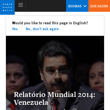
Skip
Skip
IDIOMAS
DOE AGORA
to
to
cookie
main
privacy
content
Fechar
Would you like to read this page in English?
✕
notice
Yes
No, don't ask again
World Report 2014
Rights Struggles of 2013
Kenneth Roth
Former Executive Director
Relatório Mundial 2014:
Putting Development to Rights
Venezuela