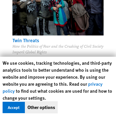
Twin Threats
How the Politics of Fear and the Crushing of Civil Society
Imperil Global Rights
Human Rights Watch cookie preferences
We use cookies, tracking technologies, and third-party
Kenneth Roth
analytics tools to better understand who is using the
Former Executive Director
website and improve your experience. By using our
website you are agreeing to this. Read our
privacy
Essays
policy
to find out what cookies are used for and how to
change your settings.
Other options
Accept