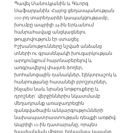
Պավել Մանուկյանին և Գևորգ
Սաֆարյանին: Հայոց ցեղասպանության
100-րդ տարեդարձի կապակցությամբ,
խումբը ապրիլի 24-ին Երևանում
հանրահավաք անցկացնելու
թույլտվություն էր ստացել:
Իշխանությունները նշված անձանց
տների ու գրասենյակի խուզարկության
արդյունքում հայտնաբերելով և
առգրավելով փայտե ձողեր,
խոհանոցային դանակներ, էլեկտրաշոկ և
հանրությանը հասանելի բրոշյուրներ,
ինչպես նաև նրանց նոթբուքերը և
դրոշներ` վերջիններիս նկատմամբ
մեղադրանք առաջադրեցին
զանգվածային անկարգությունների
նախապատրաստության դեպքի առթիվ:
Ապրիլի 10-ին դատարանը, որպես
խափանման միջոց, երկամսյա կալանք