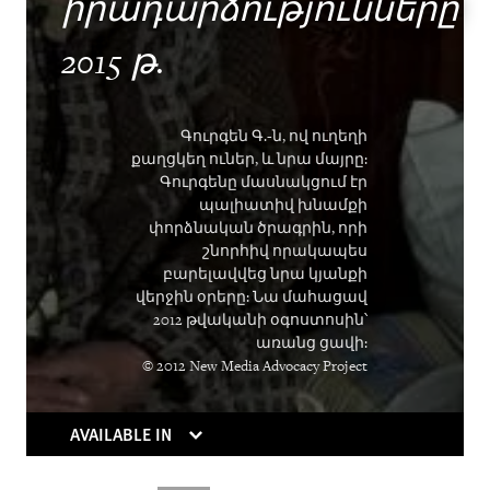
Rights in Transition
իրադարձությունները
Children Behind Bars
2015 թ.
Գուրգեն Գ.-ն, ով ուղեղի
քաղցկեղ ուներ, և նրա մայրը:
Գուրգենը մասնակցում էր
պալիատիվ խնամքի
փորձնական ծրագրին, որի
շնորհիվ որակապես
բարելավվեց նրա կյանքի
PURCHASE
վերջին օրերը: Նա մահացավ
2012 թվականի օգոստոսին՝
առանց ցավի:
© 2012 New Media Advocacy Project
DOWNLOAD
AVAILABLE IN