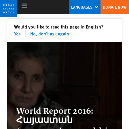
Skip
Skip
LANGUAGES
DONATE NOW
to
to
cookie
main
privacy
content
Close
Would you like to read this page in English?
✕
notice
Yes
No, don't ask again
World Report 2016
Twin Threats
Kenneth Roth
Former Executive Director
World Report 2016:
Ending Child Marriage
Հայաստան