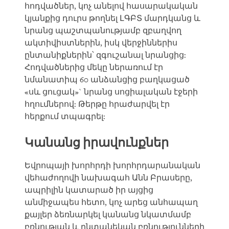
հոդվածներ, կոչ անելով հասարակական
կյանքից դուրս թողնել ԼԳԲՏ մարդկանց և
նրանց պաշտպանությամբ զբաղվող
ակտիվիստներին, իսկ վերջիններիս
ընտանիքներին՝ զգուշանալ նրանցից:
Հոդվածներից մեկը ներառում էր
նմանատիպ 60 անձանցից բաղկացած
«սև ցուցակ»` նրանց սոցիալական էջերի
հղումներով: Թերթը հրաժարվել էր
հերքում տպագրել:
Կանանց իրավունքներ
Եվրոպայի խորհրդի խորհրդարանական
վեհաժողովի նախագահ Անն Բրասերը,
ապրիլին կատարած իր այցից
անմիջապես հետո, կոչ արեց անհապաղ
քայլեր ձեռնարկել կանանց նկատմամբ
բռնության և ընտանեկան բռնությունների