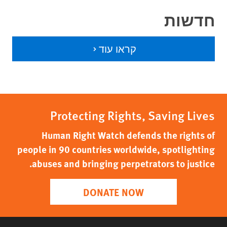
חדשות
קראו עוד
Protecting Rights, Saving Lives
Human Right Watch defends the rights of
people in 90 countries worldwide, spotlighting
abuses and bringing perpetrators to justice.
DONATE NOW