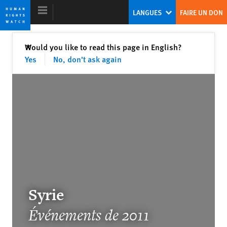
Skip
Skip
LANGUES
FAIRE UN DON
to
to
cookie
main
privacy
content
Fermer
Would you like to read this page in English?
✕
notice
Yes
No, don't ask again
Rapport Mondial 2012
Abandonner les autocrates et soutenir
les droits humains
Europe’s Own Human Rights Crisis
Syrie
Événements de 2011