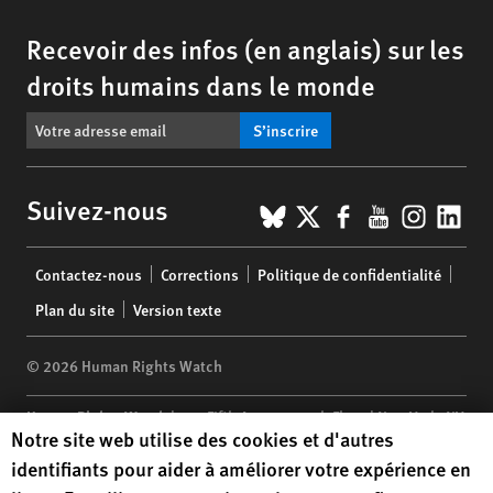
Recevoir des infos (en anglais) sur les
droits humains dans le monde
S’inscrire
BlueSky
X
Facebook
YouTub
Insta
Lin
Suivez-nous
Footer
Contactez-nous
Corrections
Politique de confidentialité
menu
Plan du site
Version texte
© 2026 Human Rights Watch
Human Rights Watch
| 350 Fifth Avenue, 34th Floor | New York,
NY
Human Rights Watch cookie preferences
Notre site web utilise des cookies et d'autres
10118-3299
USA
|
t
1.212.290.4700
identifiants pour aider à améliorer votre expérience en
Human Rights Watch
is a 501(C)(3) nonprofit registered in the US