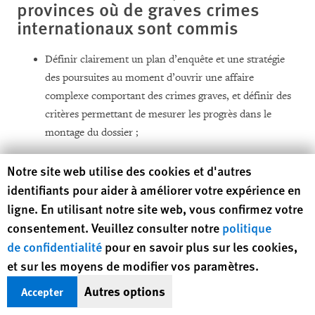
provinces où de graves crimes
internationaux sont commis
Définir clairement un plan d’enquête et une stratégie
des poursuites au moment d’ouvrir une affaire
complexe comportant des crimes graves, et définir des
critères permettant de mesurer les progrès dans le
montage du dossier ;
Renforcer la collaboration avec les experts des Cellules
Human Rights Watch cookie preferences
Notre site web utilise des cookies et d'autres
d’appui aux poursuites des Nations Unies en les faisant
identifiants pour aider à améliorer votre expérience en
participer dès l’ouverture des enquêtes dans une affaire
ligne. En utilisant notre site web, vous confirmez votre
donnée, quand des plans d’enquête et de poursuites
consentement. Veuillez consulter notre
politique
sont élaborés ; et
de confidentialité
pour en savoir plus sur les cookies,
et sur les moyens de modifier vos paramètres.
Dénoncer les tentatives d’ingérence de la part des
autorités politiques ou de la hiérarchie militaire dans les
Autres options
Accepter
affaires de graves crimes internationaux.