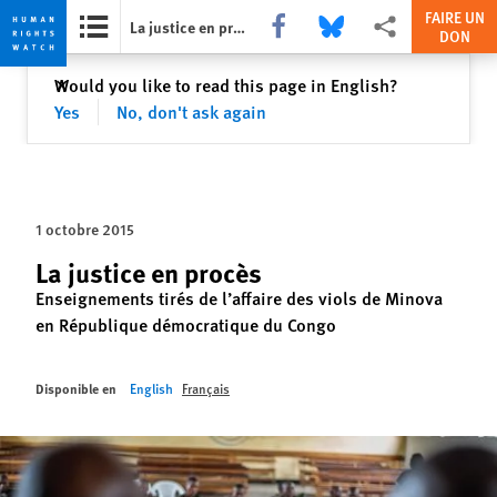
FAIRE UN
Share this via Facebook
Share this via Bluesky
Share this via Partag
La justice en procès
DON
Skip
Skip
Fermer
Would you like to read this page in English?
✕
to
to
Yes
No, don't ask again
cookie
main
privacy
content
notice
1 octobre 2015
La justice en procès
Enseignements tirés de l’affaire des viols de Minova
en République démocratique du Congo
Disponible en
English
Français