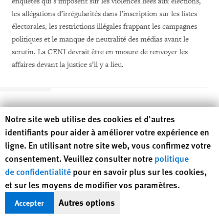
enquêtes qui s’imposent sur les violences liées aux élections,
les allégations d’irrégularités dans l’inscription sur les listes
électorales, les restrictions illégales frappant les campagnes
politiques et le manque de neutralité des médias avant le
scrutin. La CENI devrait être en mesure de renvoyer les
affaires devant la justice s’il y a lieu.
Human Rights Watch cookie preferences
Notre site web utilise des cookies et d'autres
II. Méthodolog
ie
identifiants pour aider à améliorer votre expérience en
ligne. En utilisant notre site web, vous confirmez votre
consentement. Veuillez consulter notre
politique
de confidentialité
pour en savoir plus sur les cookies,
Le présent rapport est basé sur plus de 200 entretiens réalisés
et sur les moyens de modifier vos paramètres.
par Human Rights Watch entre mai 2007 et avril 2009 dans
13 des 17 provinces du Burundi.
Autres options
Accepter