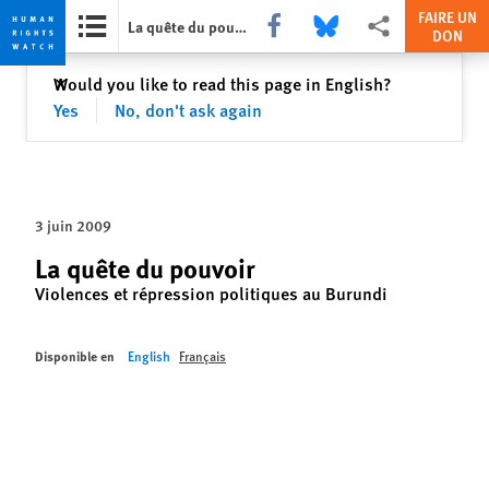
FAIRE UN
Share this via Facebook
Share this via Bluesky
Share this via Partag
La quête du pouvoir
DON
Skip
Skip
Fermer
Would you like to read this page in English?
✕
to
to
Yes
No, don't ask again
cookie
main
privacy
content
notice
3 juin 2009
La quête du pouvoir
Violences et répression politiques au Burundi
Disponible en
English
Français