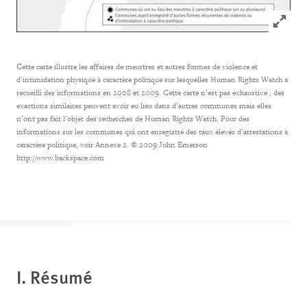
Click to
Cette carte illustre les affaires de meurtres et autres formes de violence et
d’intimidation physique à caractère politique sur lesquelles Human Rights Watch a
recueilli des informations en 2008 et 2009. Cette carte n’est pas exhaustive ; des
exactions similaires peuvent avoir eu lieu dans d’autres communes mais elles
n’ont pas fait l’objet des recherches de Human Rights Watch. Pour des
informations sur les communes qui ont enregistré des taux élevés d’arrestations à
caractère politique, voir Annexe 2.
© 2009 John Emerson
http://www.backspace.com
I.
Résumé