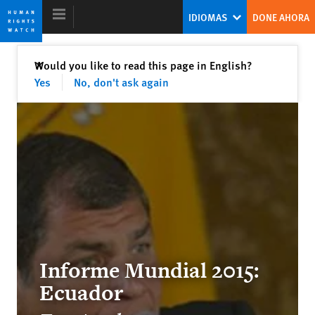
Skip
Skip
IDIOMAS
DONE AHORA
to
to
cookie
main
privacy
content
Cerrar
Would you like to read this page in English?
✕
notice
Yes
No, don't ask again
Informe Mundial 2015
El falso consuelo de la tiranía
Kenneth Roth
Ex director ejecutivo
Informe Mundial 2015:
Internet en la encrucijada
Ecuador