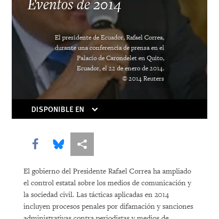
Eventos de 2014
El presidente de Ecuador, Rafael Correa,
durante una conferencia de prensa en el
Palacio de Carondelet en Quito,
Ecuador, el 22 de enero de 2014.
© 2014 Reuters
COMPRAR
DISPONIBLE EN
DOWNLOAD
Share this via Facebook
Share this via Bluesky
Share this via Compartir
El gobierno del Presidente Rafael Correa ha ampliado
el control estatal sobre los medios de comunicación y
la sociedad civil. Las tácticas aplicadas en 2014
incluyen procesos penales por difamación y sanciones
administrativas contra periodistas y medios de