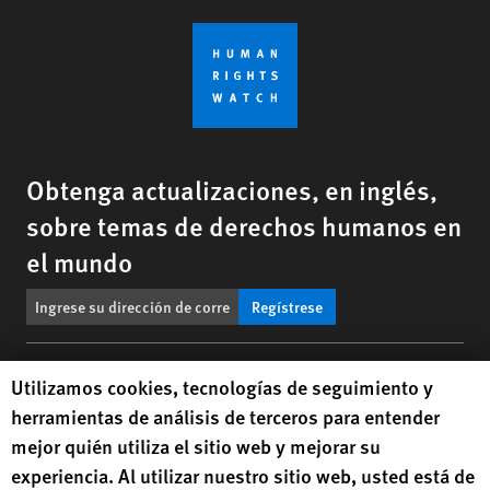
Obtenga actualizaciones, en inglés,
sobre temas de derechos humanos en
el mundo
Regístrese
BlueSky
X
Facebook
YouTub
Insta
Lin
Contáctenos
Human Rights Watch cookie preferences
Utilizamos cookies, tecnologías de seguimiento y
herramientas de análisis de terceros para entender
Footer
mejor quién utiliza el sitio web y mejorar su
Contáctenos
Correcciones
Mapa del sitio
menu
experiencia. Al utilizar nuestro sitio web, usted está de
Versión en texto