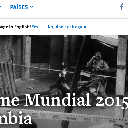
PAÍSES
Share 
page in English?
Yes
No, don't ask again
me Mundial 2015
mbia