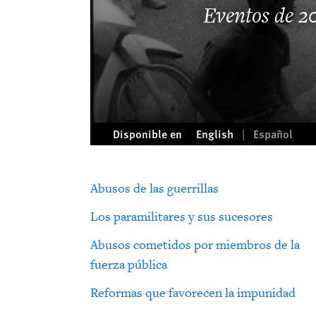
Eventos de 2
Disponible en
English
Español
Abusos de las guerrillas
Los paramilitares y sus sucesores
Abusos cometidos por miembros de la
fuerza pública
Reformas que favorecen la impunidad