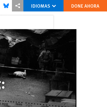
IDIOMAS
DONE AHORA
this via Facebook
Share this via Bluesky
Share this via Compartir
: