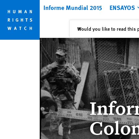
Skip
Skip
Informe Mundial 2015
ENSAYOS
to
to
cookie
main
privacy
content
Cerrar
Would you like to read this 
✕
notice
Infor
Colo