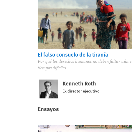
El falso consuelo de la tiranía
Por qué los derechos humanos no deben faltar aún e
tiempos difíciles
Kenneth Roth
Ex director ejecutivo
Ensayos