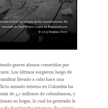
donde ocurrió un crimen en las inmediaciones del
mercado de José Hilario López en Buenaventura.
© 2013 Stephen Ferry
friendo graves abusos cometidos por
tares. Los úlitmos surgieron luego de
ramilitar llevado a cabo hace una
nflicto armado interno en Colombia ha
más de 5,7 millones de colombianos, y
onan su hogar, lo cual ha generado la