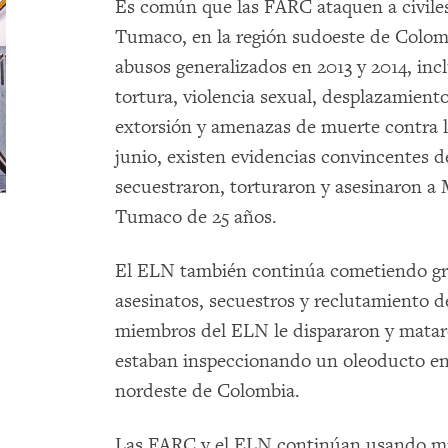
Es común que las FARC ataquen a civiles
Tumaco, en la región sudoeste de Colom
abusos generalizados en 2013 y 2014, inc
tortura, violencia sexual, desplazamient
extorsión y amenazas de muerte contra l
junio, existen evidencias convincentes
secuestraron, torturaron y asesinaron a 
Tumaco de 25 años.
El ELN también continúa cometiendo gra
asesinatos, secuestros y reclutamiento d
miembros del ELN le dispararon y mataro
estaban inspeccionando un oleoducto en 
nordeste de Colombia.
Las FARC y el ELN continúan usando min