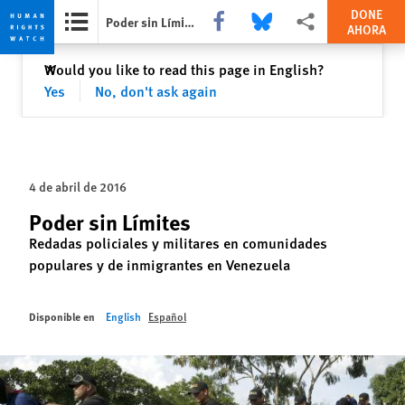
DONE
Share this via Facebook
Share this via Bluesky
Share this via Comparti
Poder sin Límites
AHORA
Skip
Skip
Cerrar
Would you like to read this page in English?
✕
to
to
Yes
No, don't ask again
cookie
main
privacy
content
notice
4 de abril de 2016
Poder sin Límites
Redadas policiales y militares en comunidades
populares y de inmigrantes en Venezuela
Disponible en
English
Español