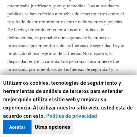
encontraba justificado, y en qué medida. Las autoridades
públicas se han referido a muchas de estas muertes como el
resultado de enfrentamientos entre delincuentes y policías.
De hecho, teniendo en cuenta los altos índices de
delincuencia, es probable que algunas de las muertes
provocadas por miembros de las fuerzas de seguridad hayan
implicado el uso legítimo de la fuerza. No obstante, la
disparidad entre la cantidad de personas cuya muerte fue
provocada por miembros de las fuerzas de seguridad y la
cantidad de personal de seguridad que ha resultado herido o
Human Rights Watch cookie preferences
Utilizamos cookies, tecnologías de seguimiento y
muerto en redadas en el marco de la OLP sugiere que el uso
herramientas de análisis de terceros para entender
ilegítimo de la fuerza letal podría ser muy superior a la
mejor quién utiliza el sitio web y mejorar su
cantidad de casos analizados por PROVEA y Human Rights
experiencia. Al utilizar nuestro sitio web, usted está de
Watch. Aunque el gobierno no ha divulgado cifras totales
acuerdo con esto.
Política de privacidad
sobre la cantidad de miembros de las fuerzas de seguridad que
murieron o resultaron heridos, PROVEA y Human Rights
Otras opciones
Aceptar
Watch, tras consultar documentos oficiales y distintas fuentes