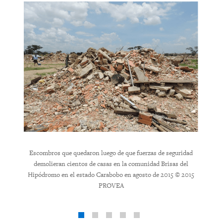
arretera
Residen
en una
Carabob
ueremos
v
Escombros que quedaron luego de que fuerzas de seguridad
demolieran cientos de casas en la comunidad Brisas del
Hipódromo en el estado Carabobo en agosto de 2015 © 2015
PROVEA