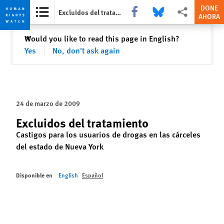
DONE
Share this via Facebook
Share this via Bluesky
Share this via Com
Excluidos del tratamiento
AHORA
Skip
Skip
Cerrar
Would you like to read this page in English?
✕
to
to
Yes
No, don't ask again
cookie
main
privacy
content
notice
24 de marzo de 2009
Excluidos del tratamiento
Castigos para los usuarios de drogas en las cárceles
del estado de Nueva York
Disponible en
English
Español