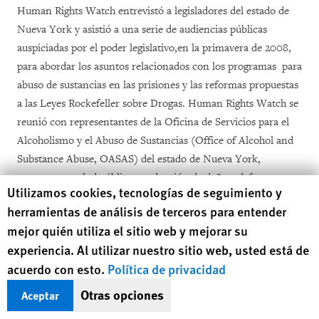
Human Rights Watch entrevistó a legisladores del estado de
Nueva York y asistió a una serie de audiencias públicas
auspiciadas por el poder legislativo,en la primavera de 2008,
para abordar los asuntos relacionados con los programas para
abuso de sustancias en las prisiones y las reformas propuestas
a las Leyes Rockefeller sobre Drogas. Human Rights Watch se
reunió con representantes de la Oficina de Servicios para el
Alcoholismo y el Abuso de Sustancias (Office of Alcohol and
Substance Abuse, OASAS) del estado de Nueva York,
expertos en salud pública y reducción de daños, defensores
Human Rights Watch cookie preferences
Utilizamos cookies, tecnologías de seguimiento y
públicos, jueces, funcionarios judiciales y trabajadores sociales
herramientas de análisis de terceros para entender
a cargo de asuntos relacionados con drogas, personal médico
mejor quién utiliza el sitio web y mejorar su
carcelario y defensores y abogados de reclusos en el estado de
experiencia. Al utilizar nuestro sitio web, usted está de
Nueva York.
acuerdo con esto.
Política de privacidad
Human Rights Watch también entrevistó a administradores
Otras opciones
Aceptar
de programas de terapia de medicación asistida en centros de