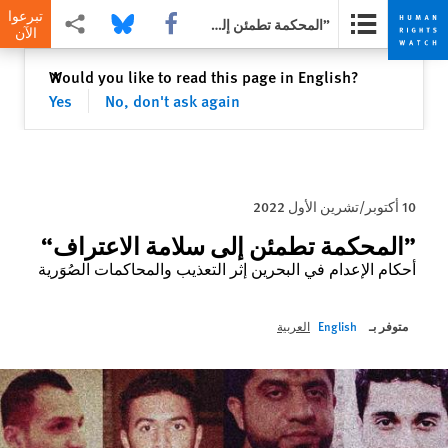
تبرعوا
Share this via Facebook
Share this via Bluesky
Share this via مشاركة
”المحكمة تطمئن إلى سلامة الاعتراف“
الآن
Skip
Skip
إغلاق
Would you like to read this page in English?
✕
to
to
Yes
No, don't ask again
cookie
main
content
privacy
notice
10 أكتوبر/تشرين الأول 2022
”المحكمة تطمئن إلى سلامة الاعتراف“
أحكام الإعدام في البحرين إثر التعذيب والمحاكمات الصُوَرية
متوفر بـ
English
العربية