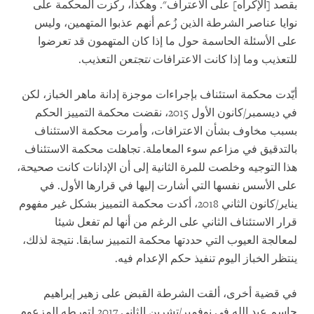
بقصد [الإكراه] على الاعتراف". وهكذا، ركّزت المحكمة على
نوايا عناصر الشرطة الذين زُعم أنهم عذبوا المتهمين، وليس
على الأسئلة الحاسمة حول ما إذا كان المتهمون قد تعرضوا
للتعذيب وما إذا كانت الاعترافات
نتجت
عن التعذيب.
أيّدت محكمة استئناف بإجراءات موجزة إدانة ماهر الخباز، لكن
في ديسمبر/كانون الأول 2015، نقضت محكمة التمييز الحكم
بسبب مخاوف بشأن الاعترافات، وأمرت محكمة الاستئناف
بالتدقيق في مزاعم سوء المعاملة. تجاهلت محكمة الاستئناف
هذا التوجيه وخلصت للمرة الثانية إلى أن الإدانات كانت صحيحة،
على الأسس نفسها التي أشارت إليها في قرارها الأول. في
يناير/كانون الثاني 2018، أكدت محكمة التمييز بشكل غير مفهوم
قرار الاستئناف الثاني على الرغم من أنها لم تفعل شيئا
لمعالجة العيوب التي حددتها محكمة التمييز سابقا. نتيجة لذلك،
ينتظر الخباز اليوم تنفيذ حكم الإعدام فيه.
في قضية أخرى، ألقت الشرطة القبض على زهير إبراهيم
جاسم عبد الله في نوفمبر/تشرين الثاني 2017 لتورطه المزعوم