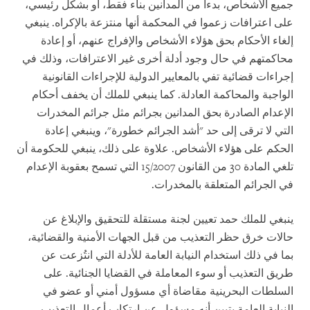
جميع الأشخاص، بدءا من المدانين بناء فقط، أو بشكل رئيسي،
على اعترافات زعموا في المحكمة أنها منتزعة بالإكراه. ينبغي
إلغاء الأحكام بحق هؤلاء الأشخاص والإفراج عنهم، أو إعادة
محاكمتهم في حال وجود أدلة أخرى غير الاعترافات، وذلك في
إجراءات قضائية تفي بالمعايير الدولية للإجراءات القانونية
الواجبة والمحاكمة العادلة. كما ينبغي للملك أن يخفف أحكام
الإعدام الصادرة بحق المدانين بجرائم مثل جرائم المخدرات
التي لا ترقى إلى حد "أشد الجرائم خطورة"، وينبغي إعادة
الحكم على هؤلاء الأشخاص. علاوة على ذلك، ينبغي للحكومة أن
تلغي المادة 30 من القانون 15/2007 التي تسمح بعقوبة الإعدام
في الجرائم المتعلقة بالمخدرات.
ينبغي للملك حمد تعيين لجنة مستقلة للتحقيق والإبلاغ عن
حالات خرق حظر التعذيب من قبل الجهات الأمنية والقضائية،
بما في ذلك استخدام النيابة العامة للأدلة التي انتُزعت عن
طريق التعذيب أو سوء المعاملة في القضايا الجنائية. على
السلطات البحرينية مقاضاة أي مسؤول أمني أو عضو في
النيابة العامة يتبين أنه مسؤول عن ارتكاب أعمال التعذيب