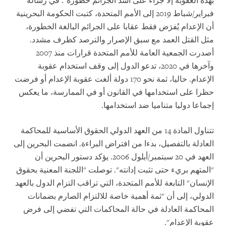
بهذه العقوبة إلا جزاء على أشد الجرائم خطورة". في رسالة
فبراير/شباط 2019 إلى الأمم المتحدة، كتبت الحكومة البحرينية
أن الإعدام يُفرَض فقط عقابا على الجرائم البالغة الخطورة،
مثل القتل العمد مع سبق الإصرار والترصد كظرف مشدد.
أصدرت الجمعية العامة للأمم المتحدة قرارات منذ 2007
وآخرها في 2020، تدعو الدول إلى وقف استخدام عقوبة
الإعدام. حاليا، ثمة نحو 170 دولة ألغت عقوبة الإعدام أو فرضت
حظرا على استخدامها في القانون أو في الممارسة، ما يعكس
إجماعا دوليا متناميا ضد استخدامها.
تتناول المادة 14 من العهد الدولي الحقوق الأساسية للمحاكمة
العادلة بالتفصيل، بدءا من افتراض البراءة. انضمت البحرين إلى
العهد في 20 سبتمبر/أيلول 2006. يؤكد دستور البحرين أن
"المتهم بريء حتى تثبت إدانته". توصلت "اللجنة المعنية بحقوق
الإنسان" التابعة للأمم المتحدة، التي تراقب التزام الدول بالعهد
الدولي، إلى أن "ثمة أهمية خاصة للالتزام الصارم بضمانات
المحاكمة العادلة في حالة المحاكمات التي تفضي إلى فرض
عقوبة الإعدام".