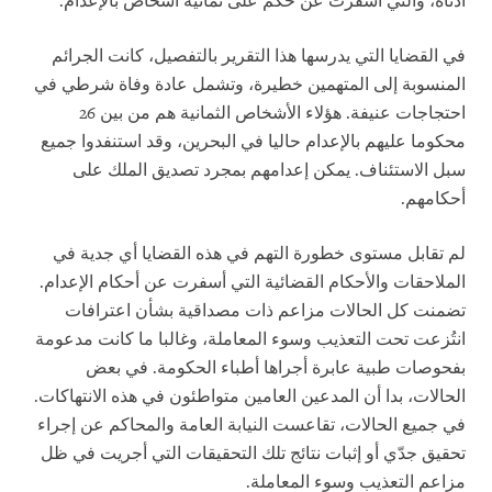
أدناه، والتي أسفرت عن حكم على ثمانية أشخاص بالإعدام.
في القضايا التي يدرسها هذا التقرير بالتفصيل، كانت الجرائم
المنسوبة إلى المتهمين خطيرة، وتشمل عادة وفاة شرطي في
احتجاجات عنيفة. هؤلاء الأشخاص الثمانية هم من بين 26
محكوما عليهم بالإعدام حاليا في البحرين، وقد استنفدوا جميع
سبل الاستئناف. يمكن إعدامهم بمجرد تصديق الملك على
أحكامهم.
لم تقابل مستوى خطورة التهم في هذه القضايا أي جدية في
الملاحقات والأحكام القضائية التي أسفرت عن أحكام الإعدام.
تضمنت كل الحالات مزاعم ذات مصداقية بشأن اعترافات
انتُزعت تحت التعذيب وسوء المعاملة، وغالبا ما كانت مدعومة
بفحوصات طبية عابرة أجراها أطباء الحكومة. في بعض
الحالات، بدا أن المدعين العامين متواطئون في هذه الانتهاكات.
في جميع الحالات، تقاعست النيابة العامة والمحاكم عن إجراء
تحقيق جدّي أو إثبات نتائج تلك التحقيقات التي أجريت في ظل
مزاعم التعذيب وسوء المعاملة.