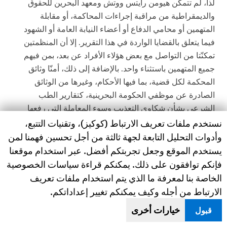
لذا، لم تتمكن هيومن رايتس ووتش ومعهد البحرين للحقوق
والديمقراطية من مراقبة إجراءات المحاكمة، أو مقابلة
المتهمين أو محامي الدفاع أو أعضاء النيابة العامة أو الشهود
فيما يتعلق بالقضايا الواردة في هذا التقرير. إلا أن المنظمتين
تمكنّتا من التواصل مع بعض هؤلاء الأفراد عن بعد، بمن فيهم
جميع المتهمين باستثناء واحد. بالإضافة إلى ذلك، أمنّا وثائق
المحكمة لكل قضية، بما فيها الأحكام، وغيرها من الوثائق
الصادرة عن موظفي الحكومة البحرينية، كتقارير الطب
الشرعي بشأن شكاوى التعذيب وسوء المعاملة التي رفعها
Human Rights Watch cookie preferences
نستخدم ملفات تعريف الارتباط (كوكيز)، وتقنيات التتبع،
بعض المتهمين، والتي ترجمتها هيومن رايتس ووتش ومعهد
البحرين للحقوق والديمقراطية من العربية لأجل كتابة التقرير.
وأدوات التحليل التابعة لجهة ثالثة من أجل تحسين فهمنا لمن
لكل قضية مفصلة أدناه، تمكنّا من بناء تحليلنا في المقام الأول
يستخدم الموقع وجعل تجربتكم أفضل. عبر استخدام موقعنا
على المواد التي قدمتها الحكومة البحرينية، وليس فقط على
فإنكم توافقون على ذلك. يمكنكم قراءة سياسات الخصوصية
دفاع المحامين أو المتهمين أو غيرهم.
الخاصة بنا لمعرفة ما الذي يتم استخدام ملفات تعريف
الارتباط من أجله وكيف يمكنكم تغيير إعداداتكم.
في 7 فبراير/شباط 2022، كتبت هيومن رايتس ووتش إلى
خيارات أخرى
قبول
وزيرَي العدل والداخلية والنائب العام البحرينيِّين، تطلب ردودهم
على مزاعم سوء المعاملة والتعذيب المفصلة في هذا التقرير