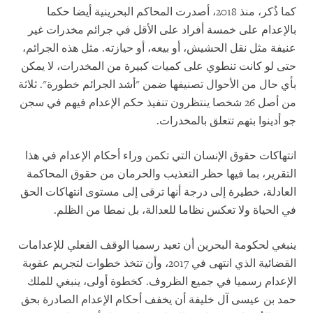
كما ذُكر، منذ 2018، أصدرت المحاكم البحرينية أيضا حكما
بالإعدام على خمسة أفراد على الأقل في جرائم مخدرات غير
عنيفة مثل نقل الحشيش، أو بيعه، أو حيازته. مثل هذه الجرائم،
حتى لو كانت تنطوي على كميات كبيرة من المخدرات، لا يمكن
بأي حال من الأحوال تصنيفها ضمن "أشد الجرائم خطورة". ثلاثة
من أصل 26 شخصا ينتظرون تنفيذ حكم الإعدام فيهم في سجن
جو أدينوا بتهم تتعلق بالمخدرات.
انتهاكات حقوق الإنسان التي تكمن وراء أحكام الإعدام في هذا
التقرير، بما فيها حظر التعذيب والحرمان من حقوق المحاكمة
العادلة، خطيرة إلى درجة أنها ترقى إلى مستوى انتهاكات الحق
في الحياة ولا تعكس نظاما للعدالة، بل نمطا من الظلم.
ينبغي لحكومة البحرين أن تعيد رسميا الوقف الفعلي للإعدامات
القضائية الذي انتهى في 2017، وأن تتخذ خطوات لتجريم عقوبة
الإعدام رسميا في جميع الظروف. كخطوة أولى، ينبغي للملك
حمد بن عيسى آل خليفة أن يخفف أحكام الإعدام الصادرة بحق