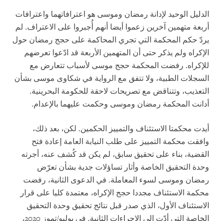
الدليل الوحيد لإدانة رمضان وموسى هو اعترافاتهما واعترافات
أربعة متهمين آخرين زعموا أيضا أنهم أُجبروا على الاعتراف. لم
يردّ حكم المحكمة التي تجري المحاكمة على حجج رمضان حول
الإكراه ولم يذكر حتى أن المتهمين الأربعة قد ادّعوا تعرضهم
للإكراه. رفضت المحكمة حجج موسى لأسباب تتعارض مع
السجلات الطبية، ولا تتفق مع الرواية في شكاوى موسى بشأن
التعذيب، وتتناقض مع تصريحات لاحقة للحكومة البحرينية.
أدانت المحكمة رمضان وموسى وحكمت عليهما بالإعدام.
أيدت محكمتا الاستئناف والتمييز الحكمين. لكن، بعد ذلك،
وافقت محكمة التمييز على طلب النيابة العامة إعادة فتح
القضية، بناء على تحقيق سابق، لم يكن قد كُشف عنه، أجرته
وحدة التحقيق الخاصة وأثار تساؤلات جدية بشأن تعرّض
رمضان وموسى لسوء المعاملة. في الدعوى الثانية، رفضت
محكمة الاستئناف مجددا حجج الإكراه، معتمدة كليا على قرار
الاستئناف الأول، الذي صدر قبل نتائج تحقيق وحدة التحقيق
الخاصة التي أدّت إلى الإجراءات الثانية. في يوليو/تموز 2020،