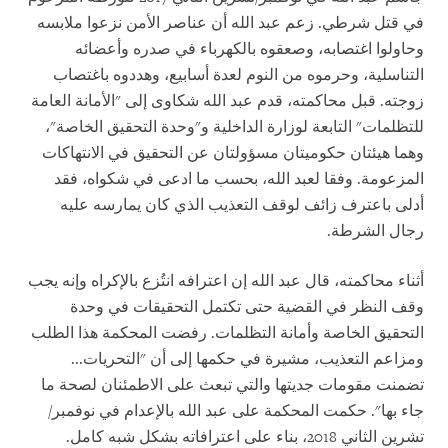
في قتل شرطي. زعم عبد الله أن عناصر الأمن نزعوا ملابسه
وحاولوا اغتصابه، وصعقوه بالكهرباء في صدره وأعضائه
التناسلية، وحرموه من النوم لعدة أسابيع، وهددوه باغتصاب
زوجته. قبل محاكمته، قدم عبد الله شكاوى إلى "الأمانة العامة
للتظلمات" التابعة لوزارة الداخلية و"وحدة التحقيق الخاصة"،
وهما هيئتان حكوميتان مسؤولتان عن التحقيق في الانتهاكات
المزعومة. وفقا لعبد الله، بحسب ما ادعى في شكواه، فقد
أدلى باعترف زائف لوقف التعذيب الذي كان يمارسه عليه
رجال الشرطة.
أثناء محاكمته، قال عبد الله إن اعترافه انتُزع بالإكراه وإنه يجب
وقف النظر في القضية حتى تكتمل التحقيقات في وحدة
التحقيق الخاصة وأمانة التظلمات. رفضت المحكمة هذا الطلب
ومزاعم التعذيب، مشيرة في حكمها إلى أن "التحريات...
تضمنت مقومات جديتها والتي تبعث على الاطمئنان لصحة ما
جاء بها". حكمت المحكمة على عبد الله بالإعدام في نوفمبر/
تشرين الثاني 2018، بناء على اعترافاته بشكل شبه كامل.