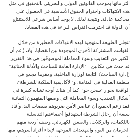
التزاماتها بموجب القانونين الدولي والبحريني بالتحقيق في مثل
هذه الانتهاكات واحترام الحقوق الأساسية في الحصول على
محاكمة عادلة. ونتيجة لذلك، لا يوجد أساس شرعي للاستنتاج
أن الدولة قد احترمت افتراض البراءة في هذه القضايا.
تتجلى الطبيعة المنهجية لهذه الانتهاكات الخطيرة من خلال
القواسم المشتركة الأخرى الموجودة بين القضايا. أولا، زُعم أن
الكثير من التعذيب وسوء المعاملة الموصوفَين في هذا التقرير
قد حدث في مكانين – "الإدارة العامة للمباحث والأدلة الجنائية"
(إدارة المباحث) التابعة لوزارة الداخلية، ومقرها مجمع في
منطقة العدلية في المنامة، و"الأكاديمية الملكية للشرطة"،
الواقعة بجوار "سجن جو". كما أن هناك أوجه تشابه كبيرة في
أشكال التعذيب وسوء المعاملة التي وصفها المتهمون الثمانية.
فقد زعم الجميع أن عناصر الأمن ضربوهم بقبضات اليد. وأفاد
سبعة أن رجال الشرطة استهدفوا أعضاءهم التناسلية
باللكمات، والركلات، والصعق الكهربائي. وصف أربعة منهم
الحرمان من النوم والتهديدات الموجهة لإيذاء أفراد أسرهم، منها