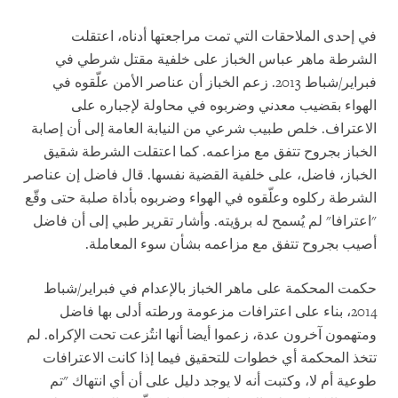
في إحدى الملاحقات التي تمت مراجعتها أدناه، اعتقلت
الشرطة ماهر عباس الخباز على خلفية مقتل شرطي في
فبراير/شباط 2013. زعم الخباز أن عناصر الأمن علّقوه في
الهواء بقضيب معدني وضربوه في محاولة لإجباره على
الاعتراف. خلص طبيب شرعي من النيابة العامة إلى أن إصابة
الخباز بجروح تتفق مع مزاعمه. كما اعتقلت الشرطة شقيق
الخباز، فاضل، على خلفية القضية نفسها. قال فاضل إن عناصر
الشرطة ركلوه وعلّقوه في الهواء وضربوه بأداة صلبة حتى وقّع
"اعترافا" لم يُسمح له برؤيته. وأشار تقرير طبي إلى أن فاضل
أصيب بجروح تتفق مع مزاعمه بشأن سوء المعاملة.
حكمت المحكمة على ماهر الخباز بالإعدام في فبراير/شباط
2014، بناء على اعترافات مزعومة ورطته أدلى بها فاضل
ومتهمون آخرون عدة، زعموا أيضا أنها انتُزعت تحت الإكراه. لم
تتخذ المحكمة أي خطوات للتحقيق فيما إذا كانت الاعترافات
طوعية أم لا، وكتبت أنه لا يوجد دليل على أن أي انتهاك "تم