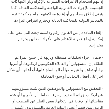
إدانتهم استخدام الاعترافات المنتزعة بالإكراه و/أو الانتهاكات
الجسيمة للإجراءات القانونية الواجبة والمحاكمة العادلة. كما
ينبغي إطلاق سراحهم أو إعادة محاكمتهم أمام محكمة تلتزم
بالمعايير الدولية للمحاكمة العادلة وتحترم افتراض البراءة.
· إلغاء المادة 30 من القانون رقم 15 لسنة 2007 التي تنص على
إمكانية إيقاع عقوبة الإعدام على الأفراد المدانين بجرائم
مخدرات.
· ضمان إجراء تحقيقات مستقلة ونزيهة في جميع المزاعم
القائلة إن المسؤولين أو العملاء الحكوميين ارتكبوها، أو أمروا
بها، أو تقاعسوا عن منعها أو المقاضاة عليها، أو أعانوا بأي شكل
آخر على أفعال التعذيب أو سوء المعاملة.
· التحقيق مع المسؤولين والموظفين الذين تثبت مسؤوليتهم
عن ارتكاب جرائم التعذيب وسوء المعاملة أو الأمر بها أو عدم
مقاضاتها أو الإعانة في ارتكابها، بغض النظر عن المنصب أو
الرتبة، بمن فيهم أعضاء النيابة العامة والمسؤولون الأمنيون،