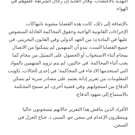
التهديد بالاغتصاب. وقال العديد إن رجال الشرطة علقوهم في
الهواء.
بالإضافة إلى ذلك، كانت هذه القضايا مشوبة بانتهاكات
الإجراءات القانونية الواجبة وحقوق المحاكمة العادلة المنصوص
عليها في المادة 14 من العهد الدولي وفي القانون البحريني. في
جميع القضايا الست، يبدو أن المتهمين لم يتمكنوا من الاتصال
بمحام أثناء الاستجواب أو الحصول على التمثيل من محام كما
يجب أثناء المحاكمة. في حالتين، لم يتم تزويد المتهمين بالمواد
التي استخدمها الادعاء في المحاكمة؛ في إحدى الحالات، تكونت
المعلومات من تقرير إدانة يعتمد على مصادر سرية لم يتمكن
الدفاع من استجوابهم. وفي قضية أخرى، لم تسمح المحكمة
بالاستماع إلى شهود الدفاع.
الأفراد الذين يناقش هذا التقرير حالاتهم مسجونون حاليا
وينتظرون الإعدام في سجن جو، المبنى 1، جناح العزل في
السجن.