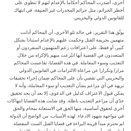
أخرى، أصدرت المحاكم أحكاما بالإعدام لتهم لا تنطوي على
أخطر الجرائم، مثل جرائم المخدرات غير العنيفة، في انتهاك
للقانونين الدولي والبحريني.
يوثّق هذا التقرير، في حالة تلو الأخرى، أن المحاكم أدانت
متهمين بجريمة القتل وحكمت عليهم بالإعدام استنادا بشكل
كبير، أو فقط، على اعترافات زعم المتهمون المنفردون أو
المتعددون في القضية أنها انتُزعت منهم بالإكراه من خلال
التعذيب وسوء المعاملة. في هذه القضايا، تقاعست المحاكم
مرارا وتكرارا عن مراعاة الالتزامات في القانونين الدولي
والبحريني التي تقضي بأن على المحاكم ضمان إجراء تحقيقات
نزيهة في أي مزاعم بشأن التعذيب أو سوء المعاملة، وأنه لا
يمكن قبول الاعتراف كدليل في الدعوى، إلا بعد أن يجد تحقيق
جدّي أن مزاعم التعذيب باطلة. وقد شابت هذه القضايا انتهاكات
أخرى لحقوق أساسية، منها الحق في الاستعانة بمحام والحق
في مواجهة شهود الادعاء. لهذه الأسباب، من الواضح أن الدولة
لم تحترم مبدأ قرينة البراءة في قضايا القتل الست المفصلة