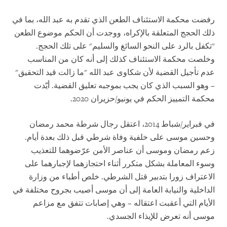
رفضت محكمة الاستئناف الطعن الذي تقدم به عبد الله، بما في
ذلك الحجج المتعلقة بالإكراه، ووجدت أن الحكم موضوع الطعن
"تكفل بالرد على النحو السائغ والسليم" على تلك الحجج.
وخلصت محكمة الاستئناف كذلك إلى أنه كان من المناسب
عدم تأجيل القضية لأن شكاوى عبد الله "ما زالت قيد التحقيق"
– وهو السبب الذي كان يجب بموجبه تعليق القضية. أيّدت
محكمة التمييز الحكم في يونيو/حزيران 2020.
في فبراير/شباط 2014، اعتقل رجال شرطة محمد رمضان
وحسين موسى على خلفية وفاة شرطي قبل ذلك بعدة أيام.
زعم رمضان وموسى أن عناصر الأمن عرّضوهما للتعذيب
وسوء المعاملة بشكل متكرر أثناء احتجازهما لإجبارهما على
الاعتراف زورا بتدبير قتل الشرطي. خلص أطباء من وزارة
الداخلية والنيابة العامة إلى أن موسى أصيب بجروح مختلفة في
الأيام التي أعقبت اعتقاله – وهي إصابات تتفق مع مزاعم
موسى أنه تعرض للإيذاء الجسدي.