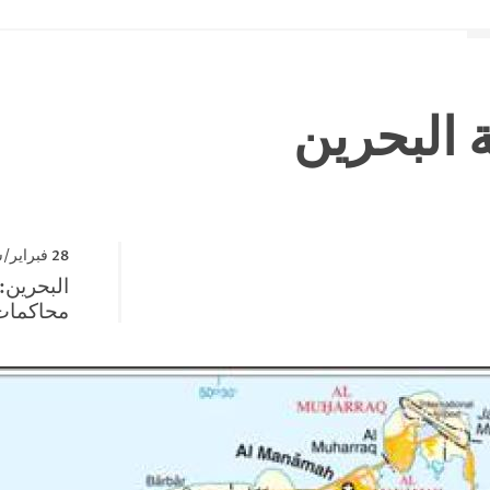
البحرين
28 فبراير/شباط 2012
البحرين:
محاكمات 