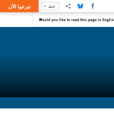
تبرعوا الآن
Share this via Facebook
Share this via Bluesky
Share this via مشاركة
تنزيل
إغلاق
Would you like to read this page in Engli
✕