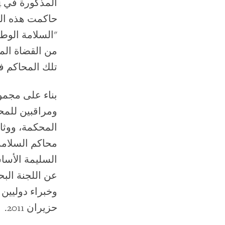
حاكمت هذه الم
"السلامة الوط
من القضاة المد
تلك المحاكم ف
بناء على مجمو
ومراقبين للمح
المحكمة، ووثائ
محاكم السلامة
عن اللجنة الب
وخبراء دوليين
حزيران 2011.