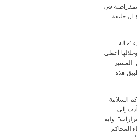
ديمقراطية في
أسرة آل خليفة
15 مارس/آذار ببدء "حالة
وخلالها أعطى
، المشير
طبيق هذه
م السلامة
أدت إلى
قرارات"، وأية
اء المحاكم