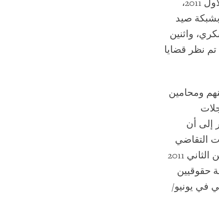
المذكورة في 4 أبريل/نيسان وبلوغها الذروة في مطلع أكتوبر/تشرين الأول 2011،
بشبكة صيد
كري، واثنين
 تم نظر قضايا
نهم ومحامين
جلات
 إلى أن
ت التقاضي
السليمة الأساسية. هذه النتائج تتطابق مع تقرير صدر في نوفمبر/تشرين الثاني 2011
ة حقوقيين
 في يونيو/