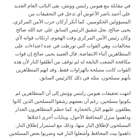
في مقابلة مع هيومن رايتس ووتش، نفى النائب العام الجديد
علي أحمد ناصر الأعوش أي تدخل في التحقيقات من
المسؤولين الحكوميين. كما أنكر أركان حرب الأمن المركزي،
يحيى صالح، نجل شقيق الرئيس السابق علي عبد الله صالح
وكان رئيس الأمن المركزي وقت الهجوم، ارتكاب قواته لأي
مخالفات، وهي القوات التي تورطت في عدة اعتداءات على
المتظاهرين أثناء الانتفاضة. قال العميد يحيى صالح إن قوات
مكافحة الشغب التابعة له لم توقف من أطلقوا النار لأن هذه
القوات كانت مسلحة بالهراوات فقط. وقد اتهم المتظاهرين
بأنهم مسلحون، مثله في ذلك كالرئيس السابق.
انتهت تحقيقات هيومن رايتس ووتش إلى أن المتظاهرين لم
يكونوا مسلحين، رغم أن بعضهم رشقوا المسلحين الذين كانوا
يطلقون عليهم النار بالحجارة. كما حطم المتظاهرون الجدار
وداهموا منزل المحافظ الأحول، وبنايات أخرى اعتلاها
المسلحون لإطلاق النار منها، وذلك مع استمرار إطلاق النار.
داهموا بيت المحافظ وأشعلوا النار فيه وضربوا بعض المسلحين