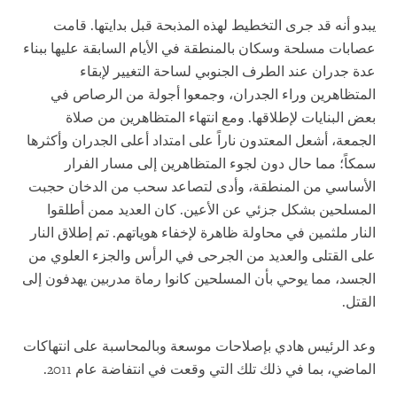
يبدو أنه قد جرى التخطيط لهذه المذبحة قبل بدايتها. قامت
عصابات مسلحة وسكان بالمنطقة في الأيام السابقة عليها ببناء
عدة جدران عند الطرف الجنوبي لساحة التغيير لإبقاء
المتظاهرين وراء الجدران، وجمعوا أجولة من الرصاص في
بعض البنايات لإطلاقها. ومع انتهاء المتظاهرين من صلاة
الجمعة، أشعل المعتدون ناراً على امتداد أعلى الجدران وأكثرها
سمكاً؛ مما حال دون لجوء المتظاهرين إلى مسار الفرار
الأساسي من المنطقة، وأدى لتصاعد سحب من الدخان حجبت
المسلحين بشكل جزئي عن الأعين. كان العديد ممن أطلقوا
النار ملثمين في محاولة ظاهرة لإخفاء هوياتهم. تم إطلاق النار
على القتلى والعديد من الجرحى في الرأس والجزء العلوي من
الجسد، مما يوحي بأن المسلحين كانوا رماة مدربين يهدفون إلى
القتل.
وعد الرئيس هادي بإصلاحات موسعة وبالمحاسبة على انتهاكات
الماضي، بما في ذلك تلك التي وقعت في انتفاضة عام 2011.