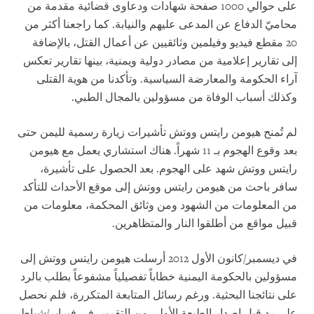
على حوالي 1000 صفحة شهادات ودعاوى قضائية مقدمة من
محاميّ الدفاع عن المدعى عليهم والنيابة. كما راجعنا أكثر من
20 مقطع فيديو وفيلمين وثائقيين عن أعمال القتل، بالإضافة
إلى تقارير إعلامية من مصادر دولية ويمنية، بينها تقارير تعكس
آراء الحكومة والمعارضة السياسية. وتأكدنا من هوية القتلى
وكذلك أسباب الوفاة من مسؤولين بالمجال الطبي.
لم تُمنح هيومن رايتس ووتش تأشيرات زيارة رسمية لليمن حتى
بعد وقوع الهجوم بـ 11 شهراً. هناك استشاري يعمل مع هيومن
رايتس ووتش شهد على الهجوم. بعد الحصول على تأشيرة،
سافر باحث من هيومن رايتس ووتش إلى موقع الأحداث للتأكد
من المعلومات من الشهود ومن وثائق المحكمة، معلومات من
قبيل مواقع من أطلقوا النار والمتظاهرين.
في ديسمبر/كانون الأول 2012 أرسلت هيومن رايتس ووتش إلى
مسؤولين بالحكومة اليمنية خطاباً تفصيلياً مشفوعاً بطلب بالرد
على نتائجنا البحثية. ورغم رسائل المتابعة المتكررة، فلم نحصل
على رد قبل إصدار الطبعة الأولى من التقرير. في فبراير/شباط