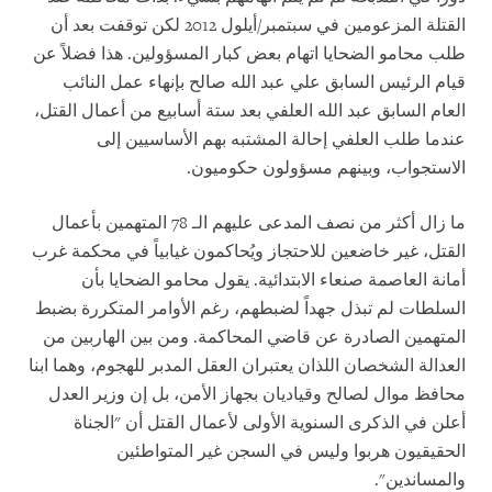
القتلة المزعومين في سبتمبر/أيلول 2012 لكن توقفت بعد أن
طلب محامو الضحايا اتهام بعض كبار المسؤولين. هذا فضلاً عن
قيام الرئيس السابق علي عبد الله صالح بإنهاء عمل النائب
العام السابق عبد الله العلفي بعد ستة أسابيع من أعمال القتل،
عندما طلب العلفي إحالة المشتبه بهم الأساسيين إلى
الاستجواب، وبينهم مسؤولون حكوميون.
ما زال أكثر من نصف المدعى عليهم الـ 78 المتهمين بأعمال
القتل، غير خاضعين للاحتجاز ويُحاكمون غيابياً في محكمة غرب
أمانة العاصمة صنعاء الابتدائية. يقول محامو الضحايا بأن
السلطات لم تبذل جهداً لضبطهم، رغم الأوامر المتكررة بضبط
المتهمين الصادرة عن قاضي المحاكمة. ومن بين الهاربين من
العدالة الشخصان اللذان يعتبران العقل المدبر للهجوم، وهما ابنا
محافظ موال لصالح وقياديان بجهاز الأمن، بل إن وزير العدل
أعلن في الذكرى السنوية الأولى لأعمال القتل أن "الجناة
الحقيقيون هربوا وليس في السجن غير المتواطئين
والمساندين".