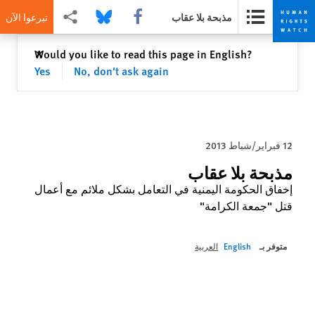
Share this via Facebook
Share this via Bluesky
Share this via مشاركة
مذبحة بلا عقاب
تبرعوا الآن
Skip
Skip
إغلاق
Would you like to read this page in English?
✕
to
to
Yes
No, don't ask again
cookie
main
content
privacy
notice
12 فبراير/شباط 2013
مذبحة بلا عقاب
إخفاق الحكومة اليمنية في التعامل بشكل ملائم مع أعمال
قتل "جمعة الكرامة"
متوفر بـ
English
العربية