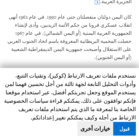
الجزيرة العربية.
[3]
كان اليمن دولتان منفصلتان حتى عام 1990. في عام 1962 أنهى
انقلاب عسكري قرونا من حكم الأئمة الزيديين، وأدى لإنشاء
الجمهورية العربية اليمنية (أو اليمن الشمالي). في عام 1967
حصلت المحمية البريطانية المعروفة باسم اتحاد الجنوب العربي
على الاستقلال وأصبحت جمهورية اليمن الديمقراطية الشعبية
(أو اليمن الجنوبي).
أعلن زعماء شمال وجنوب اليمن الوحدة في 22 مايو/أيار 1990.
Human Rights Watch cookie preferences
نستخدم ملفات تعريف الارتباط (كوكيز)، وتقنيات التتبع،
تولى علي عبد الله صالح – الذي كان رئيس شمال اليمن منذ
وأدوات التحليل التابعة لجهة ثالثة من أجل تحسين فهمنا لمن
عام 1978 – رئاسة جمهورية اليمن الجديدة.
[4]
أدت التوترات
يستخدم الموقع وجعل تجربتكم أفضل. عبر استخدام موقعنا
السياسية إلى حرب أهلية دامت شهرين في عام 1994 وربحت
فإنكم توافقون على ذلك. يمكنكم قراءة سياسات الخصوصية
الحرب قوات صالح.
[5]
في عام 2007 كثف بعض أهل الجنوب
الخاصة بنا لمعرفة ما الذي يتم استخدام ملفات تعريف
من حملة للمطالبة بالحكم الذاتي أو الاستقلال عن شمال
الارتباط من أجله وكيف يمكنكم تغيير إعداداتكم.
اليمن، إذ قالوا إن شكاواهم الاقتصادية والسياسية ما زالت لا
خيارات أخرى
قبول
تجد حلاً.
[6]
وفي الفترة من 2004 إلى 2010 في محافظة صعدة
شمال اليمن، خاضت قوات الحكومة ست جولات من النزاع