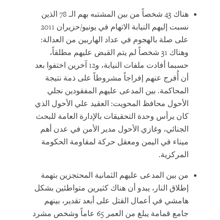
هناك 43 شخصاً من بين المشتبه بهم الـ 78 الذين
نسبت إليهم النيابة الاتهام في يونيو/حزيران 2011
على صلة بالهجوم في عداد الهاربين من العدالة:
وهناك 31 شخصاً لم يتم القبض عليهم مطلقاً،
حسبما أفادت ملفات النيابة، و12 آخرين اختفوا بعد
أن أُفرج عنهم إفراجاً مشروطاً على ذمة نتيجة
المحاكمة. بين المدعى عليهم المفقودين نجلي
الأحول محافظ المحويت: العقيد علي الأحول الذي
كان يرأس وحدة التحقيقات بالإدارة العامة للبحث
الجنائي، وغازي الأحول مدير الأمن في عدن أهم
ميناء في اليمن ومعقل حركة لمقاومة الحكومة
المركزية.
من بين المدعى عليهم الثمانية المحتجزين بتهمة
إطلاق النار، يبدو أن هناك كثيرين متواطئين بشكل
هامشي في أعمال القتل على أبعد تقدير، بينهم
جامع قمامة يبلغ من العمر 65 عاماً وشخص مشرد