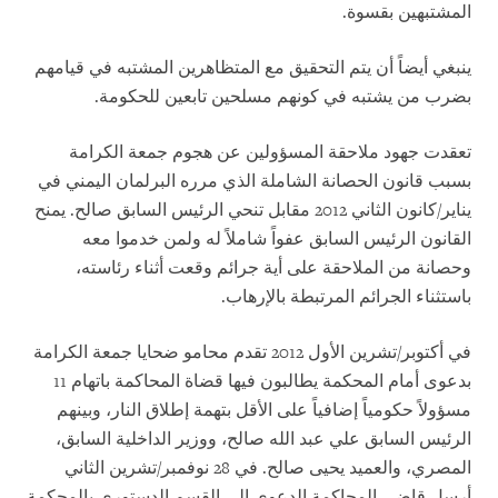
المشتبهين بقسوة.
ينبغي أيضاً أن يتم التحقيق مع المتظاهرين المشتبه في قيامهم
بضرب من يشتبه في كونهم مسلحين تابعين للحكومة.
تعقدت جهود ملاحقة المسؤولين عن هجوم جمعة الكرامة
بسبب قانون الحصانة الشاملة الذي مرره البرلمان اليمني في
يناير/كانون الثاني 2012 مقابل تنحي الرئيس السابق صالح. يمنح
القانون الرئيس السابق عفواً شاملاً له ولمن خدموا معه
وحصانة من الملاحقة على أية جرائم وقعت أثناء رئاسته،
باستثناء الجرائم المرتبطة بالإرهاب.
في أكتوبر/تشرين الأول 2012 تقدم محامو ضحايا جمعة الكرامة
بدعوى أمام المحكمة يطالبون فيها قضاة المحاكمة باتهام 11
مسؤولاً حكومياً إضافياً على الأقل بتهمة إطلاق النار، وبينهم
الرئيس السابق علي عبد الله صالح، ووزير الداخلية السابق،
المصري، والعميد يحيى صالح. في 28 نوفمبر/تشرين الثاني
أرسل قاضي المحاكمة الدعوى إلى القسم الدستوري بالمحكمة