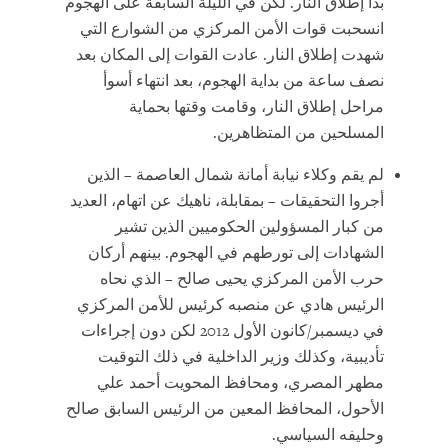
بدأ إطلاق النار. لكن في الليلة السابقة على الهجوم
انسحبت قوات الأمن المركزي من الشوارع التي
شهدت إطلاق النار. عادت القوات إلى المكان بعد
نصف ساعة من بداية الهجوم، بعد انتهاء أسوأ
مراحل إطلاق النار، وقامت وقتها بحماية
المسلحين من المتظاهرين.
لم يقم وكلاء نيابة أمانة شمال العاصمة – الذين
أجروا التحقيقات – بمقابلة، ناهيك عن اتهام، العديد
من كبار المسؤولين الحكوميين الذين تشير
الشهادات إلى تورطهم في الهجوم. بينهم أركان
حرب الأمن المركزي يحيى صالح – الذي نحاه
الرئيس هادي عن منصبه كرئيس للأمن المركزي
في ديسمبر/كانون الأول 2012 لكن دون إجراءات
تأديبية، وكذلك وزير الداخلية في ذلك التوقيت
مطهر المصري، ومحافظ المحويت أحمد علي
الأحول، المحافظ المعين من الرئيس السابق صالح
وحليفه السياسي.