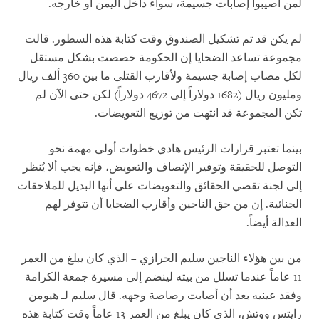
لمن أصيبوا إصابات جسيمة، سواء داخل اليمن أو خارجه.
لم يكن قد تم تشكيل الصندوق وقت كتابة هذه السطور. قالت
مجموعة تساعد الضحايا إن الحكومة خصصت بشكل مستقل
لكل مصاب إصابة جسيمة ولأقارب القتلى ما بين 360 ألف ريال
ومليون ريال (1682 دولاراً إلى 4672 دولاراً) لكن حتى الآن لم
تكن المجموعة قد انتهت من توزيع التعويضات.
بينما تعتبر قرارات الرئيس هادي خطوات أولى مهمة نحو
التوصل للحقيقة وتوفير الإنصاف والتعويض، فإنه يجب ألا يُنظر
إلى لجنة تقصي الحقائق والتعويضات على أنها البديل للملاحقات
الجنائية. إن من حق الناجين وأقارب الضحايا أن تتوفر لهم
العدالة أيضاً.
من بين هؤلاء الناجين سليم الحرازي – الذي كان يبلغ من العمر
11 عاماً عندما تسلل من بيته لينضم إلى مسيرة جمعة الكرامة
وفقد عينيه بعد أن أصابت رصاصة وجهه. قال سليم لـ هيومن
رايتس ووتش، الذي كان يبلغ من العمر 13 عاماً وقت كتابة هذه