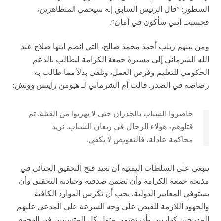
السطور: "قال الرئيس السابق إنه سيحمي المتظاهرين،
فحسبت أنني سأكون في أمان".
ومن بينهم زينب أحمد محمد صالح، التي انضم ابنها صلاح عبد
الله الشرماني إلى مسيرة جمعة الكرامة ليطالب بالدعم
الحكومي للتعليم وفرص العمل، وتلقى بدلاً مما طالب به
رصاصة في الصدر. قالت أم الشرماني لـ هيومن رايتس ووتش:
حاصروا الشباب بالجدران حتى لا يهربوا من القتلة. ثم
قتلوهم، هؤلاء الرجال في ريعان الشباب. نريد
محاكمة عادلة، فالتعويض لا يكفي.
ينبغي على السلطات اليمنية أن تعيد فتح التحقيق الجنائي في
مذبحة جمعة الكرامة وأن تضمن صدقية وحيادية التحقيق وأن
يستوفي المعايير الدولية. يجب أن تكرس الموارد الكافية
والجهود اللازمة للقبض على وجه السرعة على المدعى عليهم
المدرجين كهاربين وأن تضمن مثول كل المتسببين في الهجوم