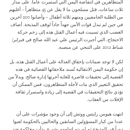
المتظاهرين في انتفاضة اليمن التي استمرت عاماً. على مدار
ثلاث ساعات، قتل مسلحون ما لا يقل عن 45 متظاهراً – أغلبهم
من الطلبة الجامعيين ومنهم ثلاثة أطفال – وأصابوا 200 آخرين
في حين لم تبذل قوات الأمن جهداً جاداً لوقف المذبحة. أضاف
الغضب الذي تسببت فيه أعمال القتل هذه إلى زخم حركة
الاحتجاج، التي أجبرت الرئيس علي عبد الله صالح في فبراير/
شباط 2012 على التنحي عن منصبه.
لكن لا توجد ضمانات بإحقاق العدالة على أعمال القتل هذه، بل
إن حكومة اليمن الانتقالية تُسند ملاحقاتها القضائية في هذه
القضية إلى تحقيقات قاصرة للغاية أجرتها إدارة صالح. وبدلاً من
تحقيق التغيير الذي مات لأجله المتظاهرون، فمن الممكن أن
تؤدي نتائج التحقيقات في القضية إلى زيادة واستمرار ثقافة
الإفلات من العقاب.
انتهت هيومن رايتس ووتش إلى أن وجود مؤشرات على أن
عددا من كبار المسؤولين السابقين والحاليين بالحكومة لعبوا
دوراً في المذبحة ثم لم يتم اتهامهم بشيء. بدأت محاكمة ضد