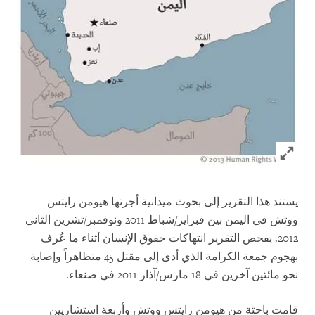
Click to expand Image
يستند هذا التقرير إلى بحوث ميدانية أجرتها هيومن رايتس
ووتش في اليمن بين فبراير/شباط 2011 ونوفمبر/تشرين الثاني
2012. يفحص التقرير انتهاكات حقوق الإنسان أثناء ما عُرف
بهجوم جمعة الكرامة الذي أدى إلى مقتل 45 متظاهراً وإصابة
نحو مائتين آخرين في 18 مارس/آذار 2011 في صنعاء.
قامت باحثة من هيومن رايتس ووتش وأربعة استشاريين