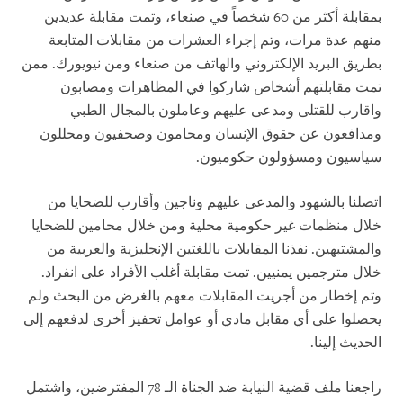
بمقابلة أكثر من 60 شخصاً في صنعاء، وتمت مقابلة عديدين
منهم عدة مرات، وتم إجراء العشرات من مقابلات المتابعة
بطريق البريد الإلكتروني والهاتف من صنعاء ومن نيويورك. ممن
تمت مقابلتهم أشخاص شاركوا في المظاهرات ومصابون
واقارب للقتلى ومدعى عليهم وعاملون بالمجال الطبي
ومدافعون عن حقوق الإنسان ومحامون وصحفيون ومحللون
سياسيون ومسؤولون حكوميون.
اتصلنا بالشهود والمدعى عليهم وناجين وأقارب للضحايا من
خلال منظمات غير حكومية محلية ومن خلال محامين للضحايا
والمشتبهين. نفذنا المقابلات باللغتين الإنجليزية والعربية من
خلال مترجمين يمنيين. تمت مقابلة أغلب الأفراد على انفراد.
وتم إخطار من أجريت المقابلات معهم بالغرض من البحث ولم
يحصلوا على أي مقابل مادي أو عوامل تحفيز أخرى لدفعهم إلى
الحديث إلينا.
راجعنا ملف قضية النيابة ضد الجناة الـ 78 المفترضين، واشتمل