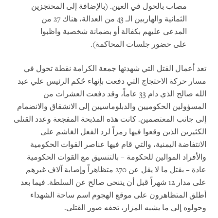
مصاب بالحول في العين. (بالإضافة إلى المحتجزين
الثمانية والهاربين الـ 43 من العدالة، هناك 27 من
المدعى عليهم بكفالة أو بضمانة شخصية واظبوا
على حضور جلسات المحاكمة).
تعد أعمال القتل التي شهدتها جمعة الكرامة نقطة تحول في
مسار حركة الاحتجاج التي دفعت بإنهاء حُكم الرئيس علي عبد
الله صالح الذي دام 33 عاماً، وقد دفعت العشرات من
المسؤولين الحكوميين والدبلوماسيين إلى الانشقاق والانضمام
إلى جانب المعتصمين. كانت هذه المذبحة المفجعة وعدد القتلى
الكثيرين الذين وقعوا فيها رمزاً لرد الفعل الغاشم على
الانتفاضة اليمنية، والتي قام فيها عناصر القوات الحكومية
والأفراد الموالين للحكومة – بالتنسيق مع القوات الحكومية
عادة – بقتل ما لا يقل عن 270 متظاهراً وإصابة آلاف غيرهم
على مدار 12 شهراً قبل أن يتنحى صالح عن السلطة. فيما بعد
أطلق المتظاهرون على موقع الهجوم اسم ساحة الشهداء
وحولوه إلى ما يشبه المزار، تحفه صور القتلى.