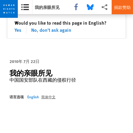
Share this via Facebook
Share this via Bluesky
More sharing option
我的亲眼所见
捐款赞助
Skip
Skip
关闭
Would you like to read this page in English?
✕
to
to
Yes
No, don't ask again
cookie
main
privacy
content
notice
2010年 7月 22日
我的亲眼所见
中国国安部队在西藏的侵权行径
语言选项
English
简体中文