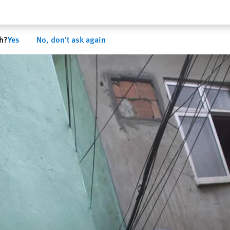
sh?
Yes
No, don't ask again