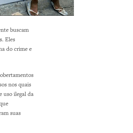
mente buscam
. Eles
na do crime e
cobertamentos
sos nos quais
 uso ilegal da
 que
eram suas