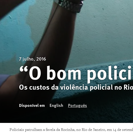
7 julho, 2016
“O bom polic
Os custos da violência policial no Rio
Disponível em
English
Português
Policiais patrulham a favela da Rocinha, no Rio de Janeiro, em 14 de set