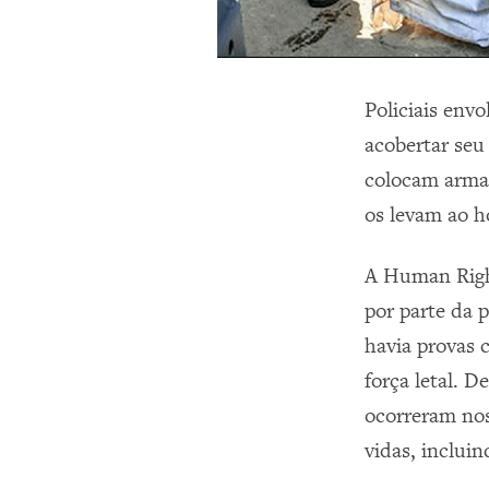
Policiais env
acobertar se
colocam armas
os levam ao h
A Human Righ
por parte da p
havia
provas c
força letal. 
ocorreram nos
vidas, inclui