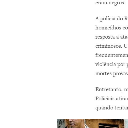
eram negros.
A polícia do 
homicídios co
resposta a at
criminosos. U
frequentement
violência por
mortes provav
Entretanto, m
Policiais ati
quando tentam