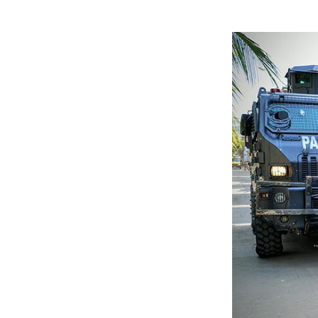
(dir.) caminham em uma das trilhas na favela da Mangueira
cadora local, eles promovem projetos sociais com crianças
de. © 2016 César Muñoz Acebes/Human Rights Watch