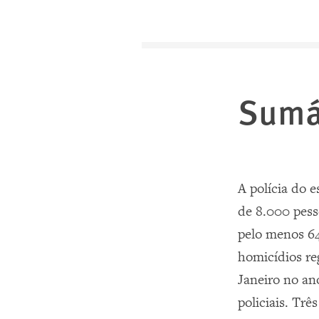
Sumá
A polícia do 
de 8.000 pess
pelo menos 64
homicídios re
Janeiro no an
policiais. Trê