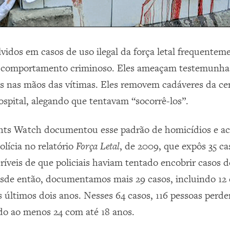
olvidos em casos de uso ilegal da força letal frequente
u comportamento criminoso. Eles ameaçam testemunhas
 nas mãos das vítimas. Eles removem cadáveres da ce
ospital, alegando que tentavam “socorrê-los”.
ts Watch documentou esse padrão de homicídios e a
olícia no relatório
Força Letal
, de 2009, que expôs 35 ca
ríveis
de que policiais haviam tentado encobrir casos de
Desde então, documentamos mais 29 casos, incluindo 12
 últimos dois anos. Nesses 64 casos, 116 pessoas perd
ndo ao menos 24 com até 18 anos.