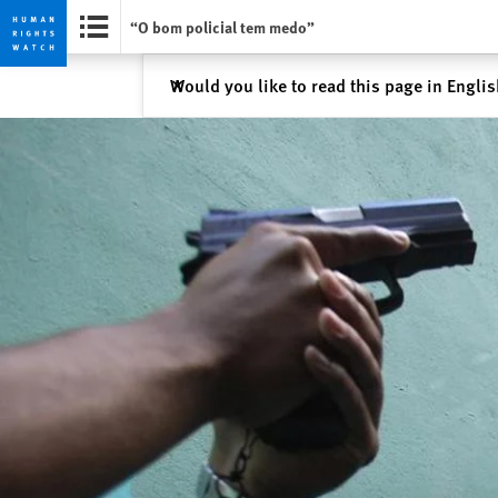
“O bom policial tem medo”
Skip
Skip
Fechar
Would you like to read this page in Engli
✕
to
to
cookie
main
privacy
content
notice