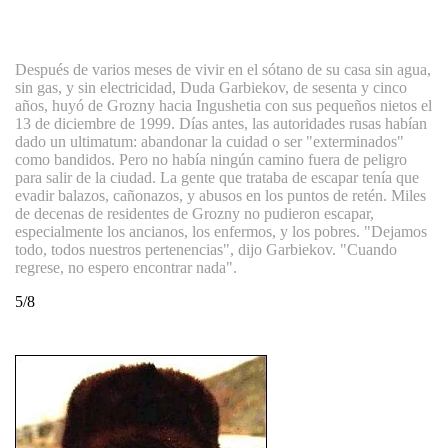
Después de varios meses de vivir en el sótano de su casa sin agua,
sin gas, y sin electricidad, Duda Garbiekov, de sesenta y cinco
años, huyó de Grozny hacia Ingushetia con sus pequeños nietos el
13 de diciembre de 1999. Días antes, las autoridades rusas habían
dado un ultimatum: abandonar la cuidad o ser "exterminados"
como bandidos. Pero no había ningún camino fuera de peligro
para salir de la ciudad. La gente que trataba de escapar tenía que
evadir balazos, cañonazos, y abusos en los puntos de retén. Miles
de decenas de residentes de Grozny no pudieron escapar,
especialmente los ancianos, los enfermos, y los pobres. "Dejamos
todo, todos nuestros pertenencias", dijo Garbiekov. "Cuando
regrese, no espero encontrar nada".
5/8