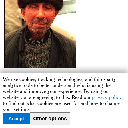
Human
We use cookies, tracking technologies, and third-party
Rights
analytics tools to better understand who is using the
Watch
website and improve your experience. By using our
1
|
2
|
3
|
4
|
5
|
6
|
7
|
8
cookie
website you are agreeing to this. Read our
privacy policy
preferences
to find out what cookies are used for and how to change
your settings.
Other options
Accept