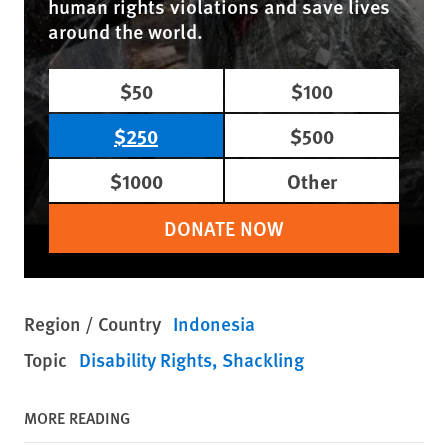
human rights violations and save lives
around the world.
$50
$100
$250
$500
$1000
Other
DONATE NOW
Region / Country
Indonesia
Topic
Disability Rights
Shackling
MORE READING