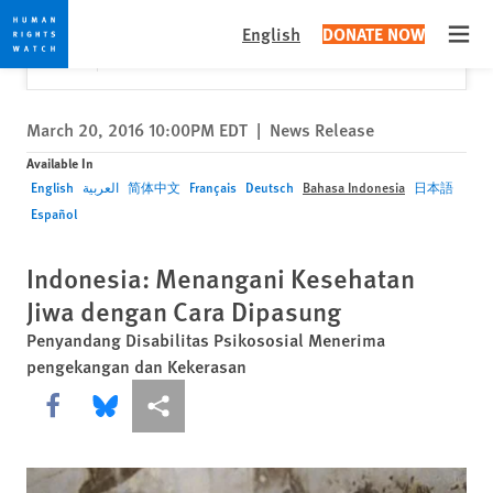
Skip
Skip
Close
Would you like to read this page in English?
✕
English
DONATE NOW
to
to
Open
Yes
No, don't ask again
cookie
main
privacy
content
notice
March 20, 2016 10:00PM EDT
|
News Release
Available In
English
العربية
简体中文
Français
Deutsch
Bahasa Indonesia
日本語
Español
Indonesia: Menangani Kesehatan
Jiwa dengan Cara Dipasung
Penyandang Disabilitas Psikososial Menerima
pengekangan dan Kekerasan
Share this via Facebook
Share this via Bluesky
More sharing options