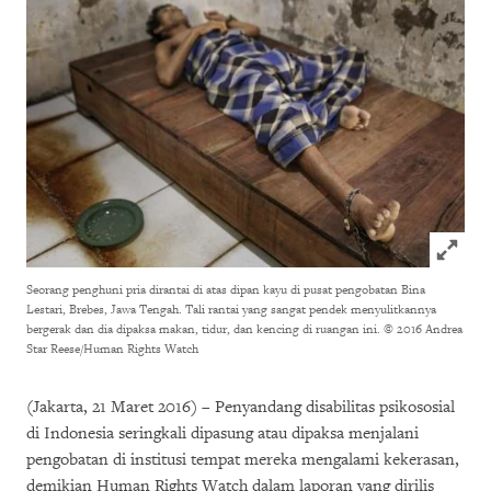
Click to
Seorang penghuni pria dirantai di atas dipan kayu di pusat pengobatan Bina
Lestari, Brebes, Jawa Tengah. Tali rantai yang sangat pendek menyulitkannya
bergerak dan dia dipaksa makan, tidur, dan kencing di ruangan ini.
© 2016 Andrea
Star Reese/Human Rights Watch
(Jakarta, 21 Maret 2016) – Penyandang disabilitas psikososial
di Indonesia seringkali dipasung atau dipaksa menjalani
pengobatan di institusi tempat mereka mengalami kekerasan,
demikian Human Rights Watch dalam laporan yang dirilis