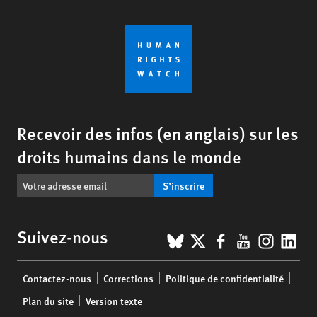
Recevoir des infos (en anglais) sur les
droits humains dans le monde
S’inscrire
BlueSky
X
Facebook
YouTub
Insta
Lin
Suivez-nous
Footer
Contactez-nous
Corrections
Politique de confidentialité
menu
Plan du site
Version texte