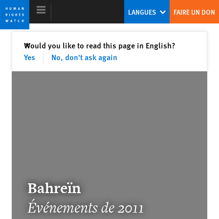
Skip
Skip
LANGUES
FAIRE UN DON
to
to
cookie
main
privacy
content
Fermer
Would you like to read this page in English?
✕
notice
Yes
No, don't ask again
Rapport Mondial 2012
Abandonner les autocrates et soutenir
les droits humains
Europe’s Own Human Rights Crisis
Bahreïn
Événements de 2011