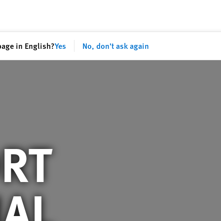
Share th
page in English?
Yes
No, don't ask again
RT
AL