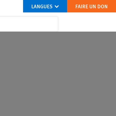
LANGUES
FAIRE UN DON
is via Facebook
Share this via Bluesky
Share this via Partagez