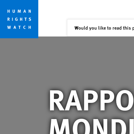
Skip
Skip
PAYS
to
to
cookie
main
privacy
content
Fermer
Would you like to read this 
✕
notice
RAPPO
MONDI