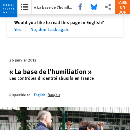
FAIRE
Share this via Facebook
Share this via Bluesky
Share this via Pa
« La base de l’humiliation »
UN
DON
Skip
Skip
Fermer
Would you like to read this page in English?
✕
to
to
Yes
No, don't ask again
cookie
main
privacy
content
notice
26 janvier 2012
« La base de l’humiliation »
Les contrôles d’identité abusifs en France
Disponible en
English
Français