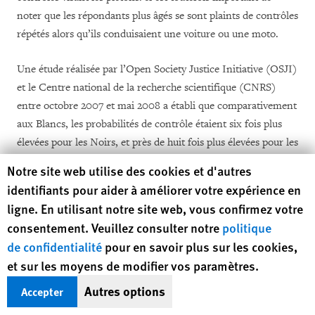
noter que les répondants plus âgés se sont plaints de contrôles
répétés alors qu’ils conduisaient une voiture ou une moto.
Une étude réalisée par l’Open Society Justice Initiative (OSJI)
et le Centre national de la recherche scientifique (CNRS)
entre octobre 2007 et mai 2008 a établi que comparativement
aux Blancs, les probabilités de contrôle étaient six fois plus
élevées pour les Noirs, et près de huit fois plus élevées pour les
[8]
Arabes.
Les conclusions étaient basées sur l’examen de plus
Human Rights Watch cookie preferences
Notre site web utilise des cookies et d'autres
de 500 contrôles policiers effectués dans cinq endroits de la
identifiants pour aider à améliorer votre expérience en
région parisienne ainsi qu’à la Gare du Nord et à la gare de
ligne. En utilisant notre site web, vous confirmez votre
Châtelet-Les-Halles. L’étude a également relevé une forte
consentement. Veuillez consulter notre
politique
corrélation entre la tenue vestimentaire et la probabilité de
de confidentialité
pour en savoir plus sur les cookies,
faire l’objet d’un contrôle de police.
et sur les moyens de modifier vos paramètres.
Les résultats d’une enquête menée en 2008 par l’Agence des
Autres options
Accepter
droits fondamentaux de l’Union européenne (FRA) ont