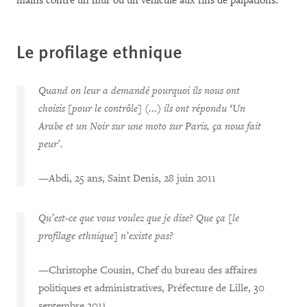
mains contre un mur ou un véhicule aux fins de palpations.
Le profilage
ethnique
Quand on leur a demandé pourquoi ils nous ont
choisis [pour le contr
ô
le] (...) ils ont répondu ‘Un
Arabe et un Noir sur une moto sur Paris, ça nous fait
peur’.
—
Abdi, 25 ans, Saint Denis, 28 juin 2011
Qu’est-ce que vous voulez que je dise? Que ça [le
profilage ethnique] n’existe pas?
—
Christophe Cousin, Chef du bureau des affaires
politiques et administratives, Préfecture de Lille, 30
septembre 2011