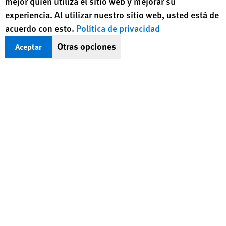
Obtenga actualizaciones, en inglés,
mejor quién utiliza el sitio web y mejorar su
experiencia. Al utilizar nuestro sitio web, usted está de
sobre temas de derechos humanos en
acuerdo con esto.
Política de privacidad
el mundo
Otras opciones
Aceptar
Regístrese
BlueSky
X
Facebook
YouTub
Insta
Lin
Contáctenos
Footer
Contáctenos
Correcciones
Mapa del sitio
menu
Versión en texto
© 2026 Human Rights Watch
Human Rights Watch
| 350 Fifth Avenue, 34th Floor | New York,
NY
10118-3299
USA
|
t
1.212.290.4700
Human Rights Watch
is a 501(C)(3) nonprofit registered in the US