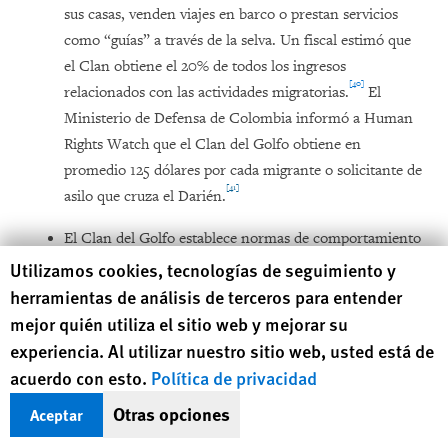
sus casas, venden viajes en barco o prestan servicios
como “guías” a través de la selva. Un fiscal estimó que
el Clan obtiene el 20% de todos los ingresos
[40]
relacionados con las actividades migratorias.
El
Ministerio de Defensa de Colombia informó a Human
Rights Watch que el Clan del Golfo obtiene en
promedio 125 dólares por cada migrante o solicitante de
[41]
asilo que cruza el Darién.
El Clan del Golfo establece normas de comportamiento
a la población local y los migrantes y solicitantes de
Human Rights Watch cookie preferences
Utilizamos cookies, tecnologías de seguimiento y
asilo, y a veces las hace cumplir mediante amenazas y
herramientas de análisis de terceros para entender
[42]
asesinatos.
Estas normas incluyen la prohibición de
mejor quién utiliza el sitio web y mejorar su
[43]
hacer daño a los migrantes y solicitantes de asilo.
Por
experiencia. Al utilizar nuestro sitio web, usted está de
ejemplo, en noviembre de 2021, el Clan habría matado
acuerdo con esto.
Política de privacidad
a un “guía” acusado de abusar sexualmente de mujeres
Otras opciones
Aceptar
[44]
migrantes.
“Hacen ‘limpieza social’”, dijo a Human
Rights Watch un hombre que trabajaba en una empresa