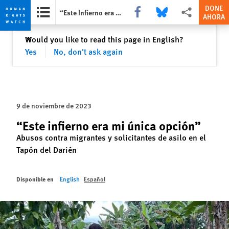
DONE
Share this via Facebook
Share this via Bluesky
Share this via Com
“Este infierno era mi única opción”
AHORA
Skip
Skip
Cerrar
Would you like to read this page in English?
✕
to
to
Yes
No, don't ask again
cookie
main
privacy
content
notice
9 de noviembre de 2023
“Este infierno era mi única opción”
Abusos contra migrantes y solicitantes de asilo en el
Tapón del Darién
Disponible en
English
Español