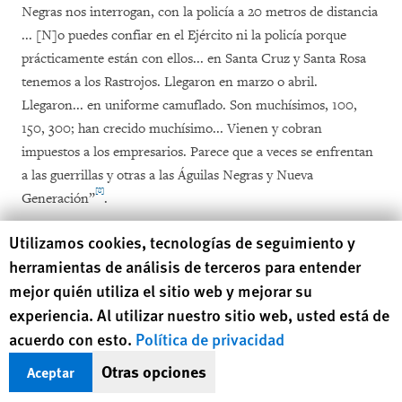
Negras nos interrogan, con la policía a 20 metros de distancia
... [N]o puedes confiar en el Ejército ni la policía porque
prácticamente están con ellos... en Santa Cruz y Santa Rosa
tenemos a los Rastrojos. Llegaron en marzo o abril.
Llegaron... en uniforme camuflado. Son muchísimos, 100,
150, 300; han crecido muchísimo... Vienen y cobran
impuestos a los empresarios. Parece que a veces se enfrentan
a las guerrillas y otras a las Águilas Negras y Nueva
[8]
Generación”
.
Human Rights Watch cookie preferences
Utilizamos cookies, tecnologías de seguimiento y
Las obligaciones jurídicas de
herramientas de análisis de terceros para entender
Colombia
mejor quién utiliza el sitio web y mejorar su
experiencia. Al utilizar nuestro sitio web, usted está de
Independientemente de cómo sean catalogados (como grupos
acuerdo con esto.
Política de privacidad
armados, paramilitares o crimen organizado), el gobierno
Otras opciones
Aceptar
colombiano tiene la responsabilidad específica de hacer frente