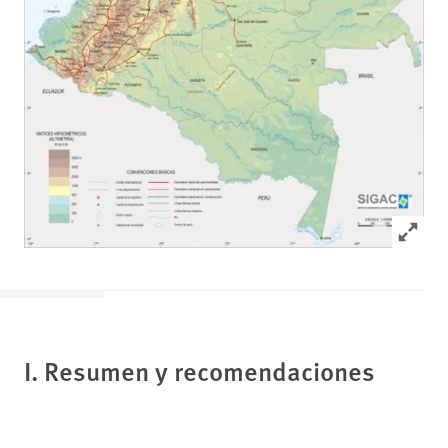
Click to
I. Resumen y recomendaciones