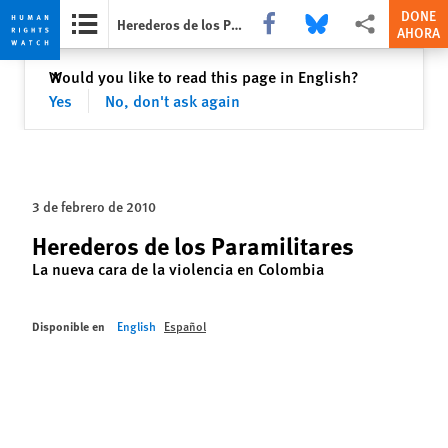
DONE
Share this via Facebook
Share this via Bluesky
Share this via Com
Herederos de los Paramilitares
AHORA
Skip
Skip
Cerrar
Would you like to read this page in English?
✕
to
to
Yes
No, don't ask again
cookie
main
privacy
content
notice
3 de febrero de 2010
Herederos de los Paramilitares
La nueva cara de la violencia en Colombia
Disponible en
English
Español