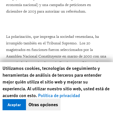
economía nacional) y una campaña de peticiones en
diciembre de 2003 para autorizar un referéndum.
La polarización, que impregna la sociedad venezolana, ha
irrumpido también en el Tribunal Supremo. Los 20
magistrados en funciones fueron seleccionados por la
Asamblea Nacional Constituyente en marzo de 2000 con una
mayoría de dos tercios, lo que indicaría que recibieron el
Human Rights Watch cookie preferences
Utilizamos cookies, tecnologías de seguimiento y
apoyo de personas de todas las tendencias políticas. Hoy en
herramientas de análisis de terceros para entender
día, sin embargo, dentro de la comunidad judicial todo el
mejor quién utiliza el sitio web y mejorar su
mundo sabe que el Tribunal está profundamente dividido
experiencia. Al utilizar nuestro sitio web, usted está de
entre opositores y aliados del Presidente Chávez. Se trata de
acuerdo con esto.
Política de privacidad
una división por mitades en la que cada bando controla
algunas de las seis salas del Tribunal. Se dice que el bando de
Otras opciones
Aceptar
la oposición controla la mayoría de la Sala Electoral en tanto