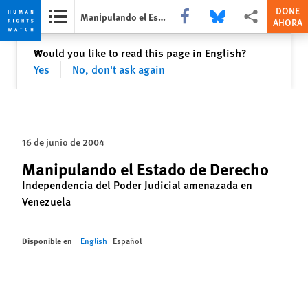
DONE
Share this via Facebook
Share this via Bluesky
Share this via Com
Manipulando el Estado de Derecho
AHORA
Skip
Skip
Cerrar
Would you like to read this page in English?
✕
to
to
Yes
No, don't ask again
cookie
main
privacy
content
notice
16 de junio de 2004
Manipulando el Estado de Derecho
Independencia del Poder Judicial amenazada en
Venezuela
Disponible en
English
Español