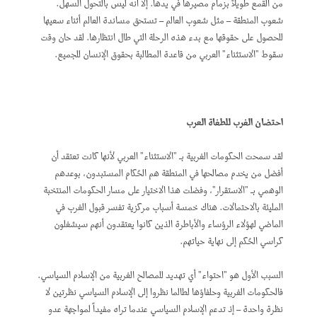
من القمع طويلاً بزمام مصيرها في يدها. إلا أنه ليس بالتحول السهل.
شعوب المنطقة – مثل شعوب العالم – تستحق مساندة العالم أثناء سعيها
للحصول على حقوقها مع بدء هذه الرحلة التي طال انتظارها. لقد حان وقت
سقوط "الاستثناء" العربي من قاعدة المطالبة بحقوق الإنسان للجميع.
احتضان الغرب للطغاة العرب
لقد سمحت الحكومات الغربية بـ "الاستثناء" العربي لأنها كانت تعتقد أن
أفضل من يخدم مصالحها في المنطقة هم الحُكام المستبدون، بوعدهم
الوهمي بـ "الاستقرار"، وفضلت هذا الاختيار على مسار الحكومات المنتخبة
المليئة بالاحتمالات. هناك خمسة أسباب مركزية تفسر قبول الغرب في
الماضي لهؤلاء الرؤساء والأباطرة الذين كانوا يعتقدون أنهم سيشغلون
كراسي الحُكم إلى نهاية حياتهم.
السبب الأول هو "احتواء" أي تهديد للمصالح الغربية من الإسلام السياسي.
فالحكومات الغربية وحلفاؤها لطالما نظروا إلى الإسلام السياسي نظرتين لا
نظرة واحدة – إذ تدعم الإسلام السياسي عندما تراه مفيداً لمواجهة عدو