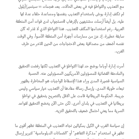
مع التعذيب والتواطؤ فيه في بعض الحالات. بعد هجمات 11 سبتمبر/أيلول
لم تكتف إدارة بوش باستخدام التعذيب بنفسها ومساعدة حلفاء عدة لها
عليه، بل أيضاً أرسلت مشتبهين بالإرهاب للاستجواب لدى قوات أمن المنطقة
العربية، رغم استخدامها المكثف للتعذيب. هذا التواطؤ الذي لا عُذر له كان
سابقة خطيرة، إذ عزز من ممارسات أجهزة أمن المنطقة الأسوأ، وفي الوقت
نفسه أضعف من مصداقية بعض الاحتجاجات من الحين للآخر من طرف
الغرب.
أمرت إدارة أوباما بوضع حد لهذا التواطؤ في التعذيب لكنها رفضت التحقيق
والملاحقة القضائية للمسؤولين الأمريكيين المسؤولين عنه. الحسبة
السياسية قصيرة المدى وراء هذا الإسقاط للواجبات هو المخاطرة بظهور
تبعات طويلة المدى، بإرسال رسالة مفادها أن التعذيب خيار سياسي وليس
جريمة. الحكومة البريطانية قامت على الاقل بالتصريح بتحقيق في تواطؤ
بريطانيا في التعذيب في بلدان أخرى، لكن حتى الآن يخضع التحقيق لقواعد
السرية مما يعني احتمال ضعيف بالتحقيق النزيه.
إن سياسة الغرب في الكيل بمكيالين تجاه التعذيب في المنطقة تظهر أقوى ما
تظهر في استخدام "مذكرة التفاهم" أو "الضمانات الدبلوماسية" لتبرير إرسال