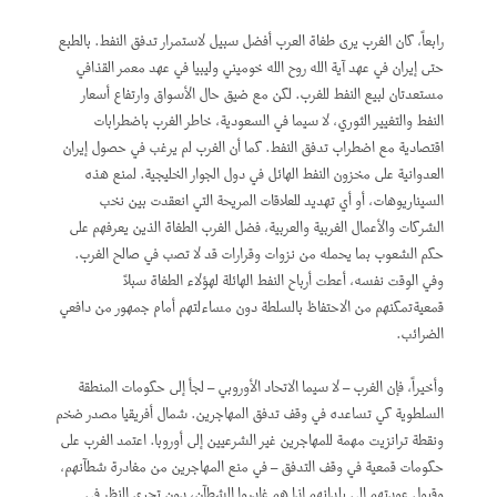
رابعاً، كان الغرب يرى طغاة العرب أفضل سبيل لاستمرار تدفق النفط. بالطبع
حتى إيران في عهد آية الله روح الله خوميني وليبيا في عهد معمر القذافي
مستعدتان لبيع النفط للغرب. لكن مع ضيق حال الأسواق وارتفاع أسعار
النفط والتغيير الثوري، لا سيما في السعودية، خاطر الغرب باضطرابات
اقتصادية مع اضطراب تدفق النفط. كما أن الغرب لم يرغب في حصول إيران
العدوانية على مخزون النفط الهائل في دول الجوار الخليجية. لمنع هذه
السيناريوهات، أو أي تهديد للعلاقات المريحة التي انعقدت بين نخب
الشركات والأعمال الغربية والعربية، فضل الغرب الطغاة الذين يعرفهم على
حكم الشعوب بما يحمله من نزوات وقرارات قد لا تصب في صالح الغرب.
وفي الوقت نفسه، أعطت أرباح النفط الهائلة لهؤلاء الطغاة سبلاً
قمعيةتمكنهم من الاحتفاظ بالسلطة دون مساءلتهم أمام جمهور من دافعي
الضرائب.
وأخيراً، فإن الغرب – لا سيما الاتحاد الأوروبي – لجأ إلى حكومات المنطقة
السلطوية كي تساعده في وقف تدفق المهاجرين. شمال أفريقيا مصدر ضخم
ونقطة ترانزيت مهمة للمهاجرين غير الشرعيين إلى أوروبا. اعتمد الغرب على
حكومات قمعية في وقف التدفق – في منع المهاجرين من مغادرة شطآنهم،
وقبول عودتهم إلى بلدانهم إذا هم غادروا الشطآن، دون تحري النظر في