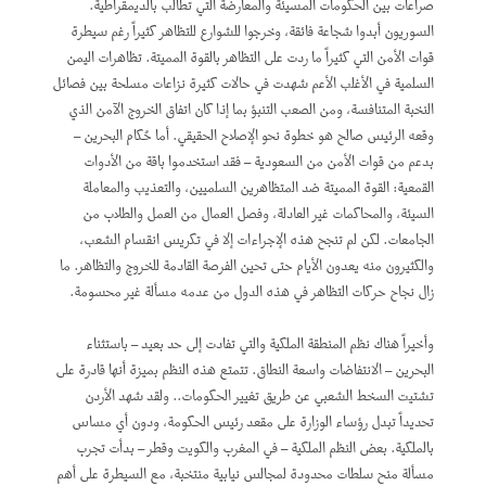
صراعات بين الحكومات المسيئة والمعارضة التي تطالب بالديمقراطية.
السوريون أبدوا شجاعة فائقة، وخرجوا للشوارع للتظاهر كثيراً رغم سيطرة
قوات الأمن التي كثيراً ما ردت على التظاهر بالقوة المميتة. تظاهرات اليمن
السلمية في الأغلب الأعم شهدت في حالات كثيرة نزاعات مسلحة بين فصائل
النخبة المتنافسة، ومن الصعب التنبؤ بما إذا كان اتفاق الخروج الآمن الذي
وقعه الرئيس صالح هو خطوة نحو الإصلاح الحقيقي. أما حُكام البحرين –
بدعم من قوات الأمن من السعودية – فقد استخدموا باقة من الأدوات
القمعية: القوة المميتة ضد المتظاهرين السلميين، والتعذيب والمعاملة
السيئة، والمحاكمات غير العادلة، وفصل العمال من العمل والطلاب من
الجامعات. لكن لم تنجح هذه الإجراءات إلا في تكريس انقسام الشعب،
والكثيرون منه يعدون الأيام حتى تحين الفرصة القادمة للخروج والتظاهر. ما
زال نجاح حركات التظاهر في هذه الدول من عدمه مسألة غير محسومة.
وأخيراً هناك نظم المنطقة الملكية والتي تفادت إلى حد بعيد – باستثناء
البحرين – الانتفاضات واسعة النطاق. تتمتع هذه النظم بميزة أنها قادرة على
تشتيت السخط الشعبي عن طريق تغيير الحكومات.. ولقد شهد الأردن
تحديداً تبدل رؤساء الوزارة على مقعد رئيس الحكومة، ودون أي مساس
بالملكية. بعض النظم الملكية – في المغرب والكويت وقطر – بدأت تجرب
مسألة منح سلطات محدودة لمجالس نيابية منتخبة، مع السيطرة على أهم