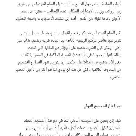
أدوات السلطة. بعض دول الخليج حاولت شراء السلم الاجتماعي عن طريق
رفع الرواتب وزيادة الامتيازات للسكان. هذه الأساليب – مقترنة في بعض
الأحيان بجرعة ثقيلة من القمع – أدت إلى تشتت الاحتجاجات واسعة النطاق.
لكن السلم الاجتماعي قد يكون قصير الأجل. السعودية على سبيل المثال
تتوفر فيها عناصر حركتها الربيعية الخاصة بها: قيادة هرمة وشعب شاب غير
راضٍ. (يمكن قول الشيء نفسه على الجزائر غير الملكية التي قمعت
مظاهراتها المحدودة في عام 2011). الأسرة الحاكمة في السعودية كانت
حتى الآن ماهرة في الحفاظ على حكمها، إما بتوزيع نقود النفط أو التضخيم
من المخاوف الطائفية.. لكن كل هذا لن يؤدي لما هو أكثر من تأجيل المصير
الحتمي.
دور فعال للمجتمع الدولي
كيف إذن يتعين على المجتمع الدولي التعاطي مع هذا المشهد المعقد
والمتباين؟ قبل الخروج بوصفات للحل، فلابد أولاً من إبداء شيء من
التواضع. ثورات الربيع العربي كانت ذاتية، اندلعت من الداخل، وهي إنجاز