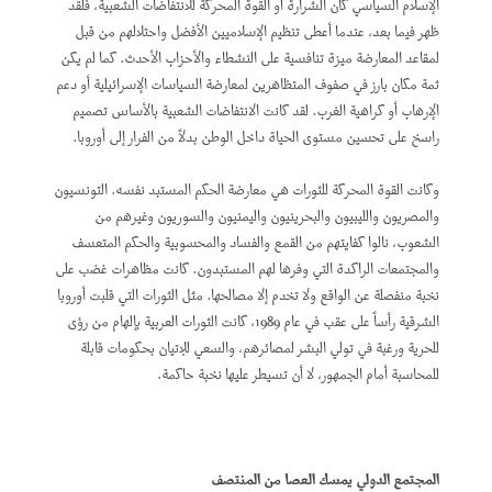
الإسلام السياسي كان الشرارة أو القوة المحركة للانتفاضات الشعبية، فلقد
ظهر فيما بعد، عندما أعطى تنظيم الإسلاميين الأفضل واحتلالهم من قبل
لمقاعد المعارضة ميزة تنافسية على النشطاء والأحزاب الأحدث. كما لم يكن
ثمة مكان بارز في صفوف المتظاهرين لمعارضة السياسات الإسرائيلية أو دعم
الإرهاب أو كراهية الغرب. لقد كانت الانتفاضات الشعبية بالأساس تصميم
راسخ على تحسين مستوى الحياة داخل الوطن بدلاً من الفرار إلى أوروبا.
وكانت القوة المحركة للثورات هي معارضة الحكم المستبد نفسه. التونسيون
والمصريون والليبيون والبحرينيون واليمنيون والسوريون وغيرهم من
الشعوب، نالوا كفايتهم من القمع والفساد والمحسوبية والحكم المتعسف
والمجتمعات الراكدة التي وفرها لهم المستبدون. كانت مظاهرات غضب على
نخبة منفصلة عن الواقع ولا تخدم إلا مصالحها. مثل الثورات التي قلبت أوروبا
الشرقية رأساً على عقب في عام 1989، كانت الثورات العربية بإلهام من رؤى
للحرية ورغبة في تولي البشر لمصائرهم، والسعي للإتيان بحكومات قابلة
للمحاسبة أمام الجمهور، لا أن تسيطر عليها نخبة حاكمة.
المجتمع الدولي يمسك العصا من المنتصف