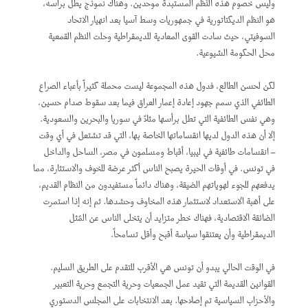
وليس خصوم هذه النُظم المستبدة موحدين. وهناك نموذج يطل برأسه،
هو النظم الديكتاتورية في جمهوريات وسط آسيا بعد انهيار الاتحاد
السوفيتي، حيث سادت القوى المعادية للديمقراطية وحلت النظم القمعية
محل الحكومة الشيوعية.
لكن لحسن الطالع، فدول هذه المجموعة ليست محملة كثيراً بأعباء الصراع
الطائفي الذي سمم جهود إعادة إعمار العراق فيما بعد سقوط صدام حسين،
وهي نفس الطائفية التي تطل برأسها مثلاً في سوريا والبحرين والسعودية.
إلا أن هذه الدول لديها انقساماتها الخاصة بها، التي قد تشتعل في أي وقت
– انقسامات طائفية في ليبيا، أقباط ومسلمون في مصر، الساحل والداخل
في تونس. في أوقات الحيرة يصبح الناس أكثر عرضة للخوف والاستثارة، مما
يدفعهم للجوء لهوياتهم الضيقة، وهناك دائماً مستفيدون من النظام القديم،
على أهبة الاستعداد لاستثمار هذه المخاوف وحشدها. ثم إنه إذا استمرت
الضائقة الاقتصادية، فهناك خطر متزايد أن يتخلى الناس عن المُثل
الديمقراطية وأن يعتنقوا سياسة أقبح وأقل تسامحاً.
في الوقت الحالي يبدو أن تونس هي الأقرب للتقدم على الطريق السليم.
القوانين القديمة التي تقيد عمل الجمعيات وحرية التجمع وحرية التعبير
والأحزاب السياسية تم إصلاحها. بعد الانتخابات على المجلس الدستوري