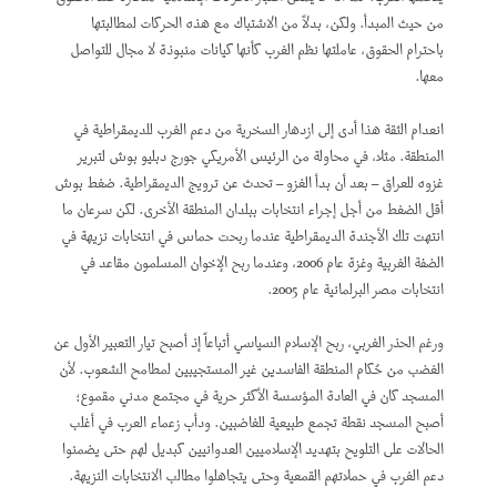
من حيث المبدأ. ولكن، بدلاً من الاشتباك مع هذه الحركات لمطالبتها
باحترام الحقوق، عاملتها نظم الغرب كأنها كيانات منبوذة لا مجال للتواصل
معها.
انعدام الثقة هذا أدى إلى ازدهار السخرية من دعم الغرب للديمقراطية في
المنطقة. مثلا، في محاولة من الرئيس الأمريكي جورج دبليو بوش لتبرير
غزوه للعراق – بعد أن بدأ الغزو – تحدث عن ترويج الديمقراطية. ضغط بوش
أقل الضغط من أجل إجراء انتخابات ببلدان المنطقة الأخرى. لكن سرعان ما
انتهت تلك الأجندة الديمقراطية عندما ربحت حماس في انتخابات نزيهة في
الضفة الغربية وغزة عام 2006، وعندما ربح الإخوان المسلمون مقاعد في
انتخابات مصر البرلمانية عام 2005.
ورغم الحذر الغربي، ربح الإسلام السياسي أتباعاً إذ أصبح تيار التعبير الأول عن
الغضب من حُكام المنطقة الفاسدين غير المستجيبين لمطامح الشعوب. لأن
المسجد كان في العادة المؤسسة الأكثر حرية في مجتمع مدني مقموع؛
أصبح المسجد نقطة تجمع طبيعية للغاضبين. ودأب زعماء العرب في أغلب
الحالات على التلويح بتهديد الإسلاميين العدوانيين كبديل لهم حتى يضمنوا
دعم الغرب في حملاتهم القمعية وحتى يتجاهلوا مطالب الانتخابات النزيهة.