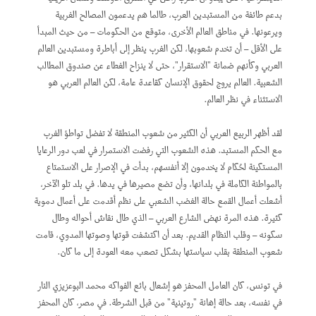
بدعم طائفة من المستبدين العرب، طالما هم يدعمون المصالح الغربية
ويرعونها. في مناطق العالم الأخرى، متوقع من الحكومات – من حيث المبدأ
على الأقل – أن تخدم شعوبها، لكن الغرب ينظر إلى أباطرة ومستبدين العالم
العربي وكأنهم ضمانة "الاستقرار"، حتى لا ينزاح الغطاء عن صندوق المطالب
الشعبية. العالم يروج لحقوق الإنسان كقاعدة عامة، لكن العالم العربي هو
الاستثناء في نظر العالم.
لقد أظهر الربيع العربي أن الكثير من شعوب المنطقة لا تفضل تواطؤ الغرب
مع الحكم المستبد. هذه الشعوب التي رفضت الاستمرار في لعب دور الرعايا
المستكينة لحُكام لا يخدمون إلا أنفسهم، بدأت في الإصرار على الاستمتاع
بالمواطنة الكاملة في بلدانها، وأن تضع مصيرها في يدها. في بلد تلو الآخر،
أشعلت أعمال القمع حالة الغضب الشعبي على نظم أقدمت على أعمال دموية
كثيرة. هذه المرة نهض الشارع العربي – الذي طال نقاش أحواله وطال
سكونه – وقلب النظام القديم. بعد أن اكتشفت قوتها وصوتها المدوي، قامت
شعوب المنطقة بقلب سياستها بشكل تصعب معه العودة إلى ما كان.
في تونس، كان العامل المحفز هو إشعال بائع الفواكه محمد البوعزيزي النار
في نفسه، بعد حالة إهانة "روتينية" من قبل الشرطة. في مصر، كان المحفز