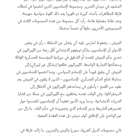
المشهد في ميدان التحرير، ومجموعة الإسلاميين الذين انضموا في لحظات
فارقة للمظاهرات بأعداد كبيرة ثم ظهروا بعد ذلك كقوة سياسية مهيمنة.
وعند نقاط مفصلية هامة، رأت كل مجموعة من هذه المجموعات الثلاث في
المجموعتين الآخريين حليفاً أو خصماً محتملاً.
الجيش – بضغوط تُمارس عليه كي يتخلى عن السلطة – رأى في بعض
الأحيان أن الإسلاميين بحُكم توجههم الاجتماعي أقل رغبة من الليبراليين في
تحدي حكم الجيش لنفسه أو التدقيق في ميزانية المؤسسة العسكرية الهائلة
ومصالحها التجارية الواسعة. الليبراليون تطلعوا (بشكل غير ليبرالي) إلى
الجيش كي يطبق قيوداً على الإسلام السياسي، بينما انضموا للإسلاميين في
محاولة لخلع الحكم العسكري. الإسلاميون – الذين لا يثقون في الجيش بعد
عقود من القمع – يأملون في يساعدهم الليبراليون في الانتقال إلى
الديمقراطية، وفي الوقت نفسه يختلفون مع الليبراليين في جملة من قضايا
الحريات الاجتماعية. ومما يزيد الأمور تعقيداً أن الإسلاميين انقسموا حول
تفسيرهم للشريعة ودور الإسلام الذي يتصورونه في حكم البلاد. ما زال من
غير الواضح على الإطلاق كيف سيتم حل هذه العقدة الصعبة.
ثاني مجموعات الدول العربية: سوريا واليمن والبحرين، ما زالت غارقة في