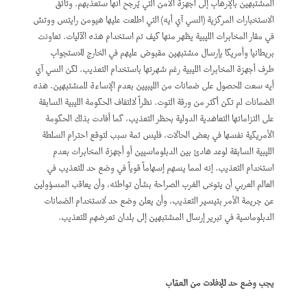
المشتبهين بالإرهاب إلى أجهزة الأمن التي يُرجح أنها ستعذبهم. وثائق
الاستخبارات المركزية (السي آي أيه) التي اطلعت عليها هيومن رايتس ووتش
في مقار المخابرات الليبية يظهر منها كيف تم استخدام هذه الآليات. تعاونت
بريطانيا وأمريكا بإرسال مشتبهين مقبوض عليهم في الخارج للاستجواب
طرف أجهزة المخابرات الليبية رغم شهرتها باستخدام التعذيب. لكن السي آي
أيه سعت للحصول على ضمانات من الليبيين بعدم الإساءة للمشتبهين. هذه
الضمانات لم تكن أكثر من ورقة التوت. نظراً لالتفاف الحكومة الليبية السابقة
على التزاماتها التعاهدية الدولية بحظر التعذيب، كما أفادت بذلك الحكومة
الأمريكية نفسها في بعض الحالات، فليس ثمة سبب لتوقع احترام السلطة
الليبية السابقة لوعد هادئ بين الدبلوماسيين أو أجهزة المخابرات بعدم
استخدام التعذيب. إنه لمما يسهم إسهاماً قوياً في وضع حد للتعذيب في
العالم العربي أن يتوخى الغرب الصراحة بشأن تواطئه، وأن يعاقب المسؤولين
عن جريمة الأمر بتيسير التعذيب، وأن يعلن وضع حد لاستخدام الضمانات
الدبلوماسية في تبرير إرسال المشتبهين إلى بلدان تعرضهم للتعذيب.
يجب وضع حد للإفلات من العقاب