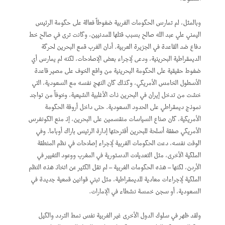
وبالمثل، لم تمارس الحكومات الغربية ضغوطاً فعالة على حكومة الرئيس
اليمني علي عبد الله صالح بسبب قتلها للمدنيين، وكانت ترى في صالح خط
دفاع ضد القاعدة في الجزيرة العربية. أدان الغرب قمع البحرين لحركة
الديمقراطية البحرينية، ودعى لإجراء بعض الإصلاحات، لكنه لم يمارس أي
ضغوط حقيقية على الحكومة البحرينية من واقع الخوف على مصير قاعدة
الأسطول الخامس الأمريكي، وكذلك كان النهج نفسه مع السعودية، التي
خشت من تدخل إيران في البحرين ذات الأغلبية الشيعية، وخوفاً من تواجد
نموذج ديمقراطي على الحدود السعودية. حتى داخل أروقة الحكومة
الأمريكية، كان صناع السياسات منقسمين على البحرين، إذ منع الكونغرس
الأمريكي صفقة أسلحة للبحرين أقترحتها إدارة الرئيس باراك أوباما. وفي
الوقت نفسه، دعت الحكومات الغربية لإجراء إصلاحات في نظم المنطقة
الملكية الأخرى، مثل التعديلات الدستورية في المغرب ووعود التغيير في
الأردن، لكنها – هذه الحكومات الغربية – لم تقل الكثير عن اتخاذ هذه النظم
الملكية لإجراءات معادية للديمقراطية، مثل تبني قوانين قمعية جديدة في
السعودية، أو سجن خمسة نشطاء في الإمارات.
ولقد ظهر في سلوك الدول الأخرى غير الغربية نفس نمط التردد والكيل