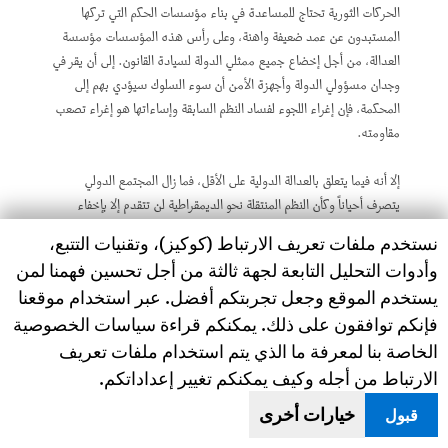
الحركات الثورية تحتاج للمساعدة في بناء مؤسسات الحكم التي تركها
المستبدون عن عمد ضعيفة واهنة، وعلى رأس هذه المؤسسات مؤسسة
العدالة، من أجل إخضاع جميع ممثلي الدولة لسيادة القانون. إلى أن يقر في
وجدان مسؤولي الدولة وأجهزة الأمن أن سوء السلوك سيؤدي بهم إلى
المحكمة، فإن إغراء اللجوء لفساد النظم السابقة وإساءاتها هو إغراء تصعب
مقاومته.
إلا أنه فيما يتعلق بالعدالة الدولية على الأقل، فما زال المجتمع الدولي
يتصرف أحياناً وكأن النظم المنتقلة نحو الديمقراطية لن تتقدم إلا بإخفاء
انتهاكات الماضي تحت البساط. كما ظهر من الثورات العربية، فإن سابقة
Human Rights Watch cookie preferences
نستخدم ملفات تعريف الارتباط (كوكيز)، وتقنيات التتبع،
الغفلات من العقاب لا يسهل نسيانها، وتزيد من احتمال استمرار العادات
وأدوات التحليل التابعة لجهة ثالثة من أجل تحسين فهمنا لمن
السيئة. الملاحقات القضائية لا تعرقل التغير الديمقراطي كما يتخيل البعض
يستخدم الموقع وجعل تجربتكم أفضل. عبر استخدام موقعنا
أحياناً.
فإنكم توافقون على ذلك. يمكنكم قراءة سياسات الخصوصية
عندما أصدرت المحكمة الجنائية الدولية مذكرات القبض على القذافي ونجله
الخاصة بنا لمعرفة ما الذي يتم استخدام ملفات تعريف
سيف الإسلام ورئيس مخابراته عبد الله السنوسي، قال البعض بأن هذا
الارتباط من أجله وكيف يمكنكم تغيير إعداداتكم.
العمل العدلي يثبط من عزم القذافي على التنازل عن السلطة. لكن مثله مثل
خيارات أخرى
قبول
أغلب الطغاة، كان القذافي واضحاً حتى قبل ظهور مذكرات المحكمة، من أنه
ينوي البقاء في السلطة حتى النهاية المُرّة، مع ابنه سيف الإسلام الذي راح