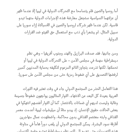
أما روسيا والصين فلم يتسامحا مع التحركات الدولية في ليبيا إلا عندما ظهر
أن عزلتهما السياسية ستجعل معارضة هذه الإجراءات الدولية منهما تبدو
قاسية. لكن عندما ظهر شركاء لروسيا والصين في اللامبالاة إزاء سوريا على
سبيل المثال، لم يشعرا بأي ذنب مع استعمال حق الفيتو ضد القرارات
الدولية.
ومن جانبها، فقد صدقت البرازيل والهند وجنوب أفريقيا – وهي نظم
ديمقراطية مهمة في مجلس الأمن – على التحركات الدولية في ليبيا أو
تحملتها، لكنها تذرعت بتجاوز الناتو المزعوم لتكليفه بحماية المدنيين كمبرر
لرفضها التصديق على أي ضغوط رمزية حتى من مجلس الأمن على سوريا.
هذا التعامل الحذر من المجتمع الدولي جاء في وقت تعتبر فيه الثورات
العربية بعيدة كل البعد عن الانتهاء. الثوار المثاليون يواجهون ضغوطاً جسيمة
وغالبة وليست لديهم أي ضمانات بالانتصار. كما أن الثوار أنفسهم انتهكوا في
بعض الحالات حقوق الإنسان، إذ يبدو مثلاً أن ميليشيات ليبية أعدمت معمر
القذافي وابنه معتصم القذافي بدون محاكمة، واضطهدت عمال مهاجرين
أفارقة سود البشرة. يمكن للمجتمع الدولي أن يلعب دوراً هاماً في مناوئة
هذه التهديدات حتى تخرج إلى النور نظم ديمقراطية تحترم حقوق الإنسان،