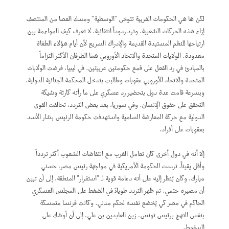
لكن ها هي الحكومات الغربية تتوخى "الوسطية" ومسك العصا من المنتصف
إزاء هذه الحركات الشعبية، وترد ردوداً انتقائية، لا تعرف كيف المواءمة بين
ارتياحها للنظم المستبدة القديمة والإدراك السريع لأن أيام هؤلاء الطغاة
معدودة. الولايات المتحدة والاتحاد الأوروبي هما الطرفان الأكثر التزاماً
بالمبادئ في رد الفعل على قمع حكومتين عربيتين. في ليبيا، فرضت الولايات
المتحدة والاتحاد الأوروبي عقوبات وطالبت بتدخل المحكمة الجنائية الدولية.
وبسرعة قامت عدة دول بتحضير رد عسكري على ما رأته كارثة وشيكة
التحقق على حقوق الإنسان. وفي سوريا، بعد بعض التردد، تحالفت القوى
الدولية مع حركة المعارضة السلمية واستهدفت حكومة الرئيس بشار الأسد
بعقوبات على أفراد.
إلا أنه في دول أخرى كان تعامل الغرب مع انتفاضات الشعوب أكثر تردداً
وأقل يقيناً. ترددت الحكومة الأمريكية في مواجهة رئيس مصر، حسني
مبارك، وكان يُنظر إليه على أنه دعامة قوية لـ "استقرار" المنطقة، إلى أن تبين
أن مصيره حتمي. ثم ظهر التردد طويلاً في الضغط على المجلس العسكري
الحاكم في مصر كي يُخضع نفسه لحكم مدني. وكانت فرنسا متمسكة
بنفس النهج برئيس تونس، زين العابدين بن علي، إلى أن أوشك على
السقوط.