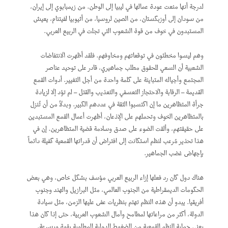
لدرجة أنها منعت عودة عمالها في ليبيا إلى الوطن. من زيمبابوي إلى إيران،
من سودان إلى أوزبكستان، من الصين لروسيا، من أثيوبيا لفيتنام، يعيش
المستبدون في خوف من قوة الشعوب التي تجلت في الربيع العربي.
وهم ليسوا مخطئون في توقعاتهم ومخاوفهم. فلقد أظهرت الانتفاضات
الشعبية أن السعي للحقوق مطلب جماهيري، قادر على توحيد عناصر
المجتمع وأجياله المتباينة على كلمة واحدة من أجل التغيير. أدوات القمع
القديمة – الرقابة والاحتجاز التعسفي والتعذيب والقتل – لم تؤد إلا لزيادة
جرأة المتظاهرين ما إن اكتسبوا الثقة في عددهم الكبير. وبدلاً من أن تُنزل
بالمتظاهرين الخوف وتحملهم على الإذعان، أظهرت أعمال القمع المستبدين
على حقيقتهم، وألقت الضوء على صدق وسلامة قضية المتظاهرين. إن في
هذا تحذير مُرعب لنظم استكانت إلى افتراض أن قدراتها القمعية كفيلة دائماً
بإجهاض غضب الجماهير.
هناك دول كان رد فعلها إزاء الربيع العربي مؤسف بشكل خاص، وهي بعض
الحكومات الديمقراطية من الجنوب العالمي، مثل البرازيل والهند وجنوب
أفريقيا. يبدو أن هذه النظم تهتم بنظريات عفى عليها الزمن، مثل سيادة
الدولة، أكثر من مراعاتها لمطامح وآمال الشعوب العربية، حتى إذا كان هذا
يعني حماية النظم القمعية من الضغوط الدولية المطلوبة بقوة وبسرعة.