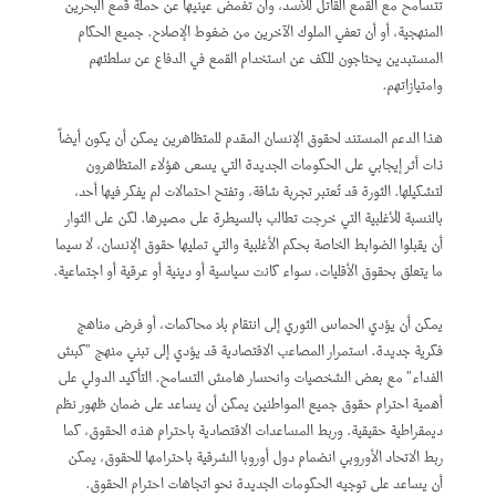
تتسامح مع القمع القاتل للأسد، وأن تغمض عينيها عن حملة قمع البحرين
المنهجية، أو أن تعفي الملوك الآخرين من ضغوط الإصلاح. جميع الحكام
المستبدين يحتاجون للكف عن استخدام القمع في الدفاع عن سلطتهم
وامتيازاتهم.
هذا الدعم المستند لحقوق الإنسان المقدم للمتظاهرين يمكن أن يكون أيضاً
ذات أثر إيجابي على الحكومات الجديدة التي يسعى هؤلاء المتظاهرون
لتشكيلها. الثورة قد تُعتبر تجربة شاقة، وتفتح احتمالات لم يفكر فيها أحد،
بالنسبة للأغلبية التي خرجت تطالب بالسيطرة على مصيرها. لكن على الثوار
أن يقبلوا الضوابط الخاصة بحكم الأغلبية والتي تمليها حقوق الإنسان، لا سيما
ما يتعلق بحقوق الأقليات، سواء كانت سياسية أو دينية أو عرقية أو اجتماعية.
يمكن أن يؤدي الحماس الثوري إلى انتقام بلا محاكمات، أو فرض مناهج
فكرية جديدة. استمرار المصاعب الاقتصادية قد يؤدي إلى تبني منهج "كبش
الفداء" مع بعض الشخصيات وانحسار هامش التسامح. التأكيد الدولي على
أهمية احترام حقوق جميع المواطنين يمكن أن يساعد على ضمان ظهور نظم
ديمقراطية حقيقية. وربط المساعدات الاقتصادية باحترام هذه الحقوق، كما
ربط الاتحاد الأوروبي انضمام دول أوروبا الشرقية باحترامها للحقوق، يمكن
أن يساعد على توجيه الحكومات الجديدة نحو اتجاهات احترام الحقوق.