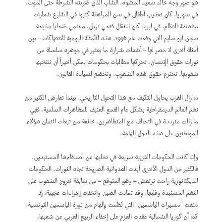
هو صور وجه خالد سعيد المشوه، الشاب الذي ضربته الشرطة حتى الموت.
في سوريا، كان تعذيب أطفال في سن المراهقة كتبوا في الشارع شعارات
مناهضة للنظام. في ليبيا، كان اعتقال فتحي تربل، محامي ضحايا مذبحة
سجن أبو سليم التي وقعت عام 1996. هذه الأمثلة اليومية للانتهاكات – بين
أمثلة أخرى لا حصر لها – أشعلت شرارة ما يعتبر في جوهره سلسلة من
ثورات حقوق الإنسان، تحركها مطالبات بحكومات يمكن أخيراً أن تنتخبها
شعوبها، تحترم حقوق هذه الشعوب، وتخضع لسيادة القانون.
ما زال الغرب يحاول التكيف مع هذا التحول التاريخي. بينما تعارض الكثير من
نظم العالم الديمقراطية بشكل عام القمع العنيف للمظاهرات السلمية، فهي
ما زالت مترددة في التحالف مع المتظاهرين، خائفة من تبعات ائتمان هؤلاء
المواطنين على هذه الدول الهامة.
وإذا كانت الحكومات الغربية سريعة في تخليها عن أصدقاءها المستبدين،
فالكثير من الدول الأخرى أبدت العدوانية الصريحة تجاه الثورات. الحكومات
الديكتاتورية راحت ترتعش – وهو المتوقع – من سابقة خروج الشعوب على
النظم المستبدة وقلبها. وقد تمادت الصين واتخذت إجراءات عجيبة، إذ
منعت "مسيرات الياسمين" التي نُظمت بإلهام من ثورة الياسمين التونسية.
كما أن كوريا الشمالية عقدت العزم على إخفاء الربيع العربي عن شعبها،