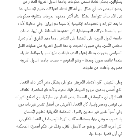
بمكيالين. بحكم العادة تسعى حكومات جامعة الدول العربية للدفاع عن
بعضها البعض ضد أي شكل من أشكال انتقاد انتهاكات حقوق الإنسان. ها
هي الآن بدأت تتواصل بشكل بناء أكثر، مدفوعة بدرجات متفاوتة بحكومات
ما بعد الثورات والخصومات الإقليمية (لا سيما مع إيران)، وفي محاولة لأداء
دور ما وسط حركات الديمقراطية التي تشهدها المنطقة. في ليبيا، صدقت
جامعة الدول العربية على الضغط على القذافي، مما مهد الطريق أمام تحرك
مجلس الأمن. وفي سوريا، احتجت جامعة الدول العربية على عمليات القتل
السياسي وخرجت بخطة لإنهاء العنف فوافقت عليها سوريا موافقة نظرية.
عندما خالفت سوريا وعدها – وهو المتوقع – جمدت جامعة الدول العربية
عضويتها وأعلنت عن عقوبات.
وعلى النقيض، كان الاتحاد الأفريقي متواطئ بشكل مخزٍ أكثر. ذلك الاتحاد
الذي أُسس بدعوى ترويج الديمقراطية، تحرك وكأنه نادٍ لمناصرة الطغاة،
فانحاز إلى أي حكومة في السلطة بغض النظر عن سلوكها. مع اندلاع الثورات
في تونس ومصر وليبيا، كان الاتحاد الأفريقي في أفضل تقدير غير ذات دور،
وفي أسوأ تقدير غير متعاون بالمرة. المحكمة الأفريقية لحقوق الإنسان
والشعوب – وهي جهة مستقلة – كانت الهيئة الوحيدة في الاتحاد الأفريقي
التي أمرت القذافي بوضع حد لأعمال القتل، وذلك في حُكم أصدرته المحكمة
في أول قضية مهمة لها.