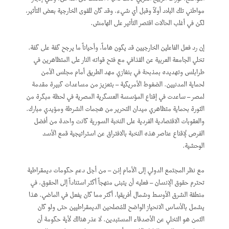
مواطني تلك البلاد أولاً وقبل أي شيء. وقد كان للقوى الخارجية بعض التأثير،
لكن في أغلب الحالات اقتصر التأثير على الهامش.
إن رد فعل الفاعلين الخارجيين قد يكون هاماً، وأحياناً ما يرجح كفة على كفة.
تخلي الجامعة العربية عن القذافي مع فتح قواته النار على المتظاهرين في
طرابلس وتهديده بمذبحة في بنغازي مهد الطريق أمام مجلس الأمن
لحماية المدنيين. الضغوط الأمريكية – بتعزيز من مساعدات كبيرة مقدمة
لمصر – ساعدت في إقناع المؤسسة العسكرية المصرية في لحظة مبكرة من
الثورة بحماية متظاهري ميدان التحرير من هجمات الشرطة ومؤيدي مبارك.
والعقوبات الاقتصادية الفردية على النخبة السورية كانت واحدة من أفضل
الفرص لإقناع عناصر هذه النخبة بالافتراق عن استراتيجية قمع الأسد
الوحشية.
مع نظر المجتمع الدولي إلى الأمام إذن – من أجل دعم حكومات ديمقراطية
تحترم حقوق الإنسان – فعليه أن يتبنى منهجاً أكثر استناداً إلى الحقوق، في
منطقة الشرق الأوسط وشمال أفريقيا، أكثر مما كان يفعل في الماضي. هذا
يشمل بالأساس الانحياز الواضح للمُصلحين الديمقراطيين حتى ولو كان
الثمن هو التخلي عن الأصدقاء المستبدين. لا عذر هنالك لأية حكومة أن