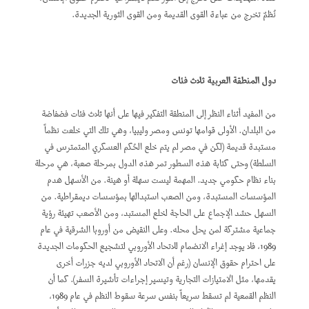
نُظمٌ تخرج من عباءة القوى القديمة ومن القوى الثورية الجديدة.
دول المنطقة العربية ثلاث فئات
من المفيد أثناء النظر إلى المنطقة التفكير فيها على أنها ثلاث فئات فضفاضة
من البلدان. الأولى قوامها تونس ومصر وليبيا، وهي تلك التي خلعت نظماً
مستبدة قديمة (لكن في مصر لم يتم خلع الحُكم العسكري المتمترس في
السلطة) وحتى كتابة هذه السطور تمر هذه الدول بمرحلة صعبة، هي مرحلة
بناء نظام حكومي جديد. المهمة ليست سهلة أو هينة. من الأسهل هدم
المؤسسات المستبدة، ومن الصعب استبدالها بمؤسسات ديمقراطية. من
السهل حشد الإجماع على الحاجة لخلع المستبد، ومن الأصعب تهيئة رؤية
جماعية مشتركة لمن يحل محله. وعلى النقيض من أوروبا الشرقية في عام
1989، فلا يوجد إغراء الانضمام للاتحاد الأوروبي لتشجيع الحكومات الجديدة
على احترام حقوق الإنسان (رغم أن الاتحاد الأوروبي لديه جزرات أخرى
يقدمها، مثل الامتيازات التجارية وتيسير إجراءات تأشيرة السفر). كما أن
النظم القمعية لم تسقط سريعاً بنفس سرعة سقوط النظم في عام 1989،