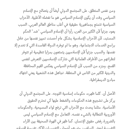
ومن نفس المنطلق، على المجتمع الدولي أيضاً أن يتصالح مع الإسلام
السياسي وقت أن يكون الإسلام السياسي هو ما تفضله الأغلبية. الأحزاب
السياسية تتمتع بجماهيرية حقيقية في أغلب مناطق العالم العربي، السبب
يعود جزئياً لأن الكثير من العرب رأوا أن الإسلام السياسي "ضد" الحكم
المستبد، لأن الأحزاب الإسلامية بشكل عام أحسنت تمييز نفسها من خلال
برامج الخدمات الاجتماعية، وهو ما لم توفره الدولة الفاسدة التي لا تخدم إلا
نفسها، والسبب جزئياً لأن الإسلاميين يتمتعون بمزايا تنظيمية لم تتوفر
لنظرائهم من الأطراف العلمانية التي شاركت الإسلاميين التعرض لنفس
القمع، وجزء من السبب لأن الإسلام السياسي يعكس القيم المحافظة
والدينية للكثير من الناس في المنطقة. تجاهل هذه الشعبية يعني انتهاك
مبادئ الديمقراطية.
الأصل أن، كلما ظهرت حكومات إسلامية التوجه، على المجتمع الدولي أن
يركز على تشجيع هذه الحكومات والضغط عليها كي تحترم الحقوق
الأساسية، مثلما يحدث مع الأحزاب التي ترفع لواء المسيحية، والحكومات
الأوروبية المُطالبة بالشيء نفسه. التعامل مع الإسلام السياسي ليس
بالضرورة رفض حقوق الإنسان، كما ظهر في الهوة السحيقة بين الآراء
التقييدية لبعض السلفيين وغيرهم أصحاب التفسيرات الأكثر تقدمية للإسلام