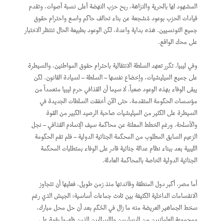
المشهود لها بالحرية والنزاهة، ربح حزب النهضة أعلى نسبة أصوات، وتقدم
قيادات الحزب بوعود مُشجعة عن بناء تحالف حاكم واسع واحترام حقوق
جميع التونسيين. هذه بداية واعدة، لكن الوعود بطبيعة الحال تنتظر الاختبار
على محك الواقع.
وفي ليبيا، تكرر تعهد السلطة الانتقالية باحترام حقوق المواطنين، والسيطرة
على جميع الميليشيات، وإخضاع نفسها – السلطة – لسيادة القانون. لكن
يبقى الوفاء بهذه الوعود صعباً، لا سيما أن القذافي حرم ليبيا متعمداً من
مؤسسات الحكومة المتقدمة. حتى الآن أخفقت السلطات الجديدة في
السيطرة على الكثير من الميليشيات صاحبة الرصيد الكبير من القوة
والأسلحة. ورغم الخطط المعلنة عن محاكمة سيف الإسلام القذافي – نجل
الزعيم السابق المطلوب من المحكمة الجنائية الدولية – فلم تقم الحكومة
الليبية بعد ببناء نظام عدالة جنائية قادر على الوفاء بمتطلبات المحكمة
الجنائية الدولية الخاصة بالمحاكمة العادلة.
أما مصر، أكبر دول المنطقة وقائدتها منذ زمن طويل، فعليها أن تتجاوز
الانقسامات الداخلية الكثيفة بين ثلاث جماعات أساسية: الجيش الذي رغم
سخط الجماهير العريضة منه ما زال في الحُكم بعد أن حل محل مبارك،
ومجموعة العلمانيين من اليساريين والليبراليين الذين ظهروا بقوة على