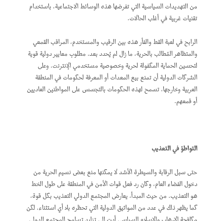
من التهديدات السياسية التي تفرضها هذه الوسائط الاجتماعية، باستخدام
تقنيات غربية في أغلب الحالات.
الرابح في لعبة القط والفأر هذه بين الرقيب والمستخدم، المراقب القمعي
والمتظاهر المُطالب بالحرية، ما زال لم يُحدد بعد. مطلوب معايير دولية قوية
لتحسين الحماية المكفولة لحرية وخصوصية مستخدمي الإنترنت. وعلى
الشركات الدولية أن تمنع بيع المعدات أو المعرفة لحكومات في المنطقة
العربية وخارجها، تسمح لهذه الحكومات بالتجسس على المواطنين العاديين
أو قمعهم.
التواطؤ في التعذيب
حتى سبل الرقابة والسيطرة الأشد لا يمكنها منع بعض نسيم الحرية من
دخول الفضاء العام، وكان رد فعل قوات الأمن في المنطقة على طول الخط
هو التعذيب. من حيث المبدأ، يعارض المجتمع الدولي التعذيب بكل قوة،
كما يظهر ذلك في عدد من المواثيق الدولية التي تحظره بلا أي استثناء. لكن
مكافحة الإرهاب والإسلام السياسي أدت إلى تزايد تسامح المجتمع الدولي