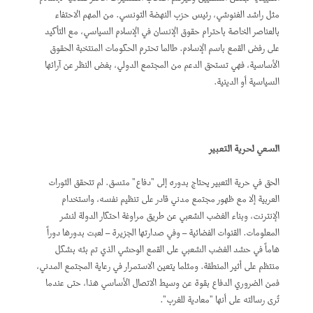
مثل راشد الغنوشي، رئيس حزب النهضة التونسي. من المهم الاحتفاء
بالعناصر الخاصة باحترام حقوق الإنسان في الإسلام السياسي، مع التأكيد
على رفض القمع باسم الإسلام. طالما تحترم الحكومات المنتخبة الحقوق
الأساسية، فهي تستحق الدعم من المجتمع الدولي، بغض النظر عن آرائها
السياسية أو الدينية.
السعي لحرية التعبير
الحق في حرية التعبير يحتاج بدوره إلى "دفاع" متسق. لم تتحقق الثورات
العربية إلا مع ظهور مجتمع مدني قادر على تنظيم نفسه، واستخدام
الإنترنت، وبناء الغضب الشعبي عن طريق مراوغة احتكار الدولة لنشر
المعلومات. القنوات الفضائية – وفي صدارتها الجزيرة – لعبت بدورها دوراً
هاماً في حشد الغضب الشعبي على القمع الوحشي الذي تم بثه بشكل
منتظم على أثير المنطقة. ومثلما يتعين الاستمرار في رعاية المجتمع المدني،
فمن الضروري الدفاع بقوة عن وسيط الاتصال الأساسي هذا، حتى عندما
تُرى رسالته على أنها "معادية للغرب".