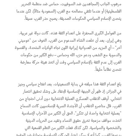
مرهوب الجانب (المجاهدين ضد السوفييت، حماس ضد منظمة التحرير
الفلسطينية) أو عندما تلتقي مصالحه مع الغرب (السعودية مثالاً). لكن عندما
يتحدى الإسلام السياسي الحكومات الصديقة، يصبح حذر الغرب عميقاً.
من العوامل الكبرى المحفزة على انعدام الثقة هذه، كانت دولة غير عربية،
وهي إيران، بعد أن خلعت الشاه المدعوم من الغرب. الخوف من "خوميني
آخر" – أي المزيد من العدوانية إيرانية اللون تجاه الولايات المتحدة، والقسوة
والدموية مع الشعب ودعم حزب الله وحماس – دفع الكثير من حكومات
الغرب إلى عدم الثقة بالإسلام السياسي وقت أن اتخذ هيئة حركة معارضة
تتحدى نظاماً حليفاً.
بلغ انعدام الثقة هذا مبلغه في بداية التسعينيات، بعد انفتاح سياسي وجيز
في الجزائر، إذ ظهر أن الجبهة الإسلامية للإنقاذ على وشك تحقيق انتصار
انتخابي. أوقف الانقلاب العسكري العملية الانتخابية دون أدنى احتجاج من
الغرب. قال مناصرو الانقلاب أن الأجندة السرية للإسلاميين كانت السماح
"بعملية انتخابية واحدة لن تتكرر". الحق أن الكثير من الأحزاب الإسلامية
اتخذت مواقف مزعجة تخرق حقوق النساء وتقيد من الحريات الدينية
والشخصية والسياسية. لكن كذلك فعلت الكثير من النظم القمعية التي
يدعمها الغرب. كما أنه لا يمكن اعتبار الحركات الإسلامية منحازة ضد الحقوق