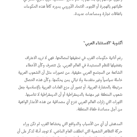
طلباتهم بالهجرة أو اللجوء. الاتحاد الأوروبي بدوره كافأ هذه الحكومات
باتفاقات تجارة ومساعدات عديدة.
أكذوبة "الاستثناء العربي"
رغم أنانية حكومات الغرب في تحقيقها لمصالحها، فهي لا تريد الاعتراف
بتفضيلها للنظم المستبدة في العالم العربي. بل تتصرف وكأن الأخطاء
الشائعة عن المجتمع العربي حقيقية، من تصورات مثل أن الشعوب العربية
خاملة سياسياً وغير متقدمة ولا تبالي بمن يحكمها، وكأن هذه الخصال
مرتبطة بالحضارة العربية، أو تصور أن مزج العادات العربية بالإسلامية جعل
شعوب المنطقة غير مهتمة بالديمقراطية أو أن الديمقراطية لا تناسبها.
الثورات التي زلزلت العالم العربي تنزع أي مصداقية عن هذه الأعذار الواهية
من أجل مساندة طغاة المنطقة.
المدهش أن أي من الأسباب والدوافع التي يخشاها الغرب لم تكن وراء
حركة التظاهر الشعبية التي انطلقت العام الماضي. لا توجد أدلة تُذكر على أن