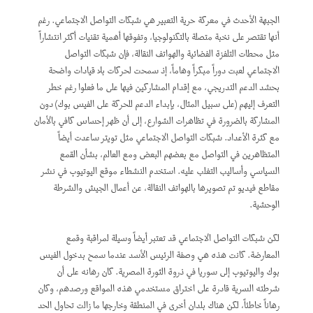
الجبهة الأحدث في معركة حرية التعبير هي شبكات التواصل الاجتماعي. رغم
أنها تقتصر على نخبة متصلة بالتكنولوجيا، وتفوقها أهمية تقنيات أكثر انتشاراً
مثل محطات التلفزة الفضائية والهواتف النقالة، فإن شبكات التواصل
الاجتماعي لعبت دوراً مبكراً وهاماً، إذ سمحت لحركات بلا قيادات واضحة
بحشد الدعم التدريجي، مع إقدام المشاركين فيها على ما فعلوا رغم خطر
التعرف إليهم (على سبيل المثال، بإبداء الدعم للحركة على الفيس بوك) دون
المشاركة بالضرورة في تظاهرات الشوارع، إلى أن ظهر إحساس كافي بالأمان
مع كثرة الأعداد. شبكات التواصل الاجتماعي مثل تويتر ساعدت أيضاً
المتظاهرين في التواصل مع بعضهم البعض ومع العالم، بشأن القمع
السياسي وأساليب التغلب عليه. استخدم النشطاء موقع اليوتيوب في نشر
مقاطع فيديو تم تصويرها بالهواتف النقالة، عن أعمال الجيش والشرطة
الوحشية.
لكن شبكات التواصل الاجتماعي قد تعتبر أيضاً وسيلة لمراقبة وقمع
المعارضة. كانت هذه هي وصفة الرئيس الأسد عندما سمح بدخول الفيس
بوك واليوتيوب إلى سوريا في ذروة الثورة المصرية. كان رهانه على أن
شرطته السرية قادرة على اختراق مستخدمي هذه المواقع ورصدهم، وكان
رهاناً خاطئاً، لكن هناك بلدان أخرى في المنطقة وخارجها ما زالت تحاول الحد