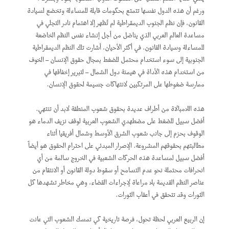
ورغم أن هذه الدول نفسها تتمتع بحكومات قابلة للمساءلة وتخضع لسيادة
القانون، فإن نظم الجنوب الديمقراطية لم تُظهر إلا اهتمام نادر التجلي في
مساعدة العالم العربي الذي يناضل من أجل إنشاء نفس النظم الخاضعة
للمساءلة وسيادة القانون. في أكثر الأحيان، أشارت تلك النظم الديمقراطية
الجنوبية إلى سوء استخدام محتمل للضغط بمجال حقوق الإنسان – الخوف
من استخدام هذه الأداة في هيمنة دول الشمال – لتبرير إخفاقها في
ممارسة ضغوطها على المرتكبين لانتهاكات جسيمة لحقوق الإنسان.
هذه اللامبالاة من أطراف عديدة بحقوق شعوب المنطقة لابد أن تنتهي.
أفضل سبيل للضغط على مضطهدي الشعوب العربية لوقف نزيف الدماء هو
الوقوف بحزم إلى جانب شعوب الشرق الأوسط وشمال أفريقيا أثناء
مطالبتهم بحقوقهم المشروعة. الإصرار المبدئي على احترام الحقوق هو أيضاً
أفضل سبيل لمساعدة هذه الحركات الشعبية في الخروج سالمة من أي
انحرافات محتملة نحو عدم التسامح أو سقوط دولة القانون أو الانتقام من
عناصر النظم القديمة بلا مراعاة لإجراءات القضاء، وهي مخاطر تشهدها كل
الثورات وقد تتحقق في أعقاب الثورات.
إن الربيع العربي لحظة تحول، فرصة تاريخية كي تمسك الشعوب التي عانت