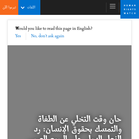
Skip
Skip
اللغات
تبرعوا الآن
to
to
cookie
main
content
privacy
إغلاق
Would you like to read this page in English?
✕
notice
Yes
No, don't ask again
World Report 2012
Time to Abandon the Autocrats and Embrace
Rights
קנת' רות'
מנכ"ל
حان وقت التخلي عن الطغاة
والتمسك بحقوق الإنسان: رد
Before the Arab Spring, the Unseen Thaw