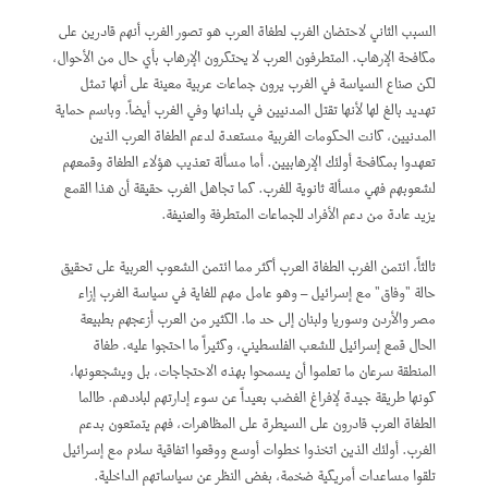
السبب الثاني لاحتضان الغرب لطغاة العرب هو تصور الغرب أنهم قادرين على
مكافحة الإرهاب. المتطرفون العرب لا يحتكرون الإرهاب بأي حال من الأحوال،
لكن صناع السياسة في الغرب يرون جماعات عربية معينة على أنها تمثل
تهديد بالغ لها لأنها تقتل المدنيين في بلدانها وفي الغرب أيضاً. وباسم حماية
المدنيين، كانت الحكومات الغربية مستعدة لدعم الطغاة العرب الذين
تعهدوا بمكافحة أولئك الإرهابيين. أما مسألة تعذيب هؤلاء الطغاة وقمعهم
لشعوبهم فهي مسألة ثانوية للغرب. كما تجاهل الغرب حقيقة أن هذا القمع
يزيد عادة من دعم الأفراد للجماعات المتطرفة والعنيفة.
ثالثاً، ائتمن الغرب الطغاة العرب أكثر مما ائتمن الشعوب العربية على تحقيق
حالة "وفاق" مع إسرائيل – وهو عامل مهم للغاية في سياسة الغرب إزاء
مصر والأردن وسوريا ولبنان إلى حد ما. الكثير من العرب أزعجهم بطبيعة
الحال قمع إسرائيل للشعب الفلسطيني، وكثيراً ما احتجوا عليه. طغاة
المنطقة سرعان ما تعلموا أن يسمحوا بهذه الاحتجاجات، بل ويشجعونها،
كونها طريقة جيدة لإفراغ الغضب بعيداً عن سوء إدارتهم لبلادهم. طالما
الطغاة العرب قادرون على السيطرة على المظاهرات، فهم يتمتعون بدعم
الغرب. أولئك الذين اتخذوا خطوات أوسع ووقعوا اتفاقية سلام مع إسرائيل
تلقوا مساعدات أمريكية ضخمة، بغض النظر عن سياساتهم الداخلية.