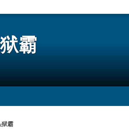
狱霸
头狱霸