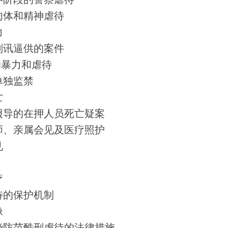
押阶段的警察虐待
肉体和精神虐待
力
刑讯逼供的案件
的暴力和虐待
单独监禁
亡
报导的在押人员死亡疑案
师、亲属会见及医疗照护
见
疗
待的保护机制
像