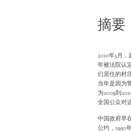
摘要
2010年5
年被法院认定
们居住的村
当年是因为
为2009到
全国公众对
中国政府早在
公约，199