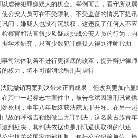
可以虐待犯罪嫌疑人的机会。举例而言，看守所隶属
，使公安人员可在不受限制、不受监督的情况下提讯
同讯问，嫌疑人也没有沉默权，这违反了任何人不应
。检察官和法官很少质疑或挑战公安人员的行为，内
。据学术研究，只有少数犯罪嫌疑人得到律师帮助。
刑事司法体制若不进行更彻底的改革，提升辩护律师
者的权力，将不可能消除酷刑与虐待。
上诉法院撤销两案判决带来正面成果，但改判更加凸
。在其中一起标志性案件中，被告念斌因遭刑讯逼供
判处死刑，坐牢八年后终获法院无罪开释。在另一起
已故的呼格吉勒图做出无罪判决，这名蒙古族青年在
罪遭到处决，其判决依据也是刑讯逼供取得的供述。
督公安机关的国家内部机制，包括公安纪检单位、检