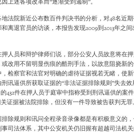
因上述各项改革而“逐渐受到遏制”。
各地法院新近公布数百件判决书的分析，对48名近
和离退官员的访谈，本报告发现2009到2013年之
。
在押人员和辩护律师们说，部分公安人员故意将在押
，或改用不留明显伤痕的酷刑手法，以故意阻挠新的
中，检察官和法官对明确的虐待证据视若无睹，使新
由刑讯逼供所获取证据的“非法证据排除规则”失去效
年初的432件在押人员于庭审中指称受到刑讯逼供的案
的相关证据被法院排除，但没有一件导致被告获判无罪
据排除规则和讯问全程录音录像都是有积极意义的，
刑事司法体系，其中公安机关仍旧握有超越司法机关