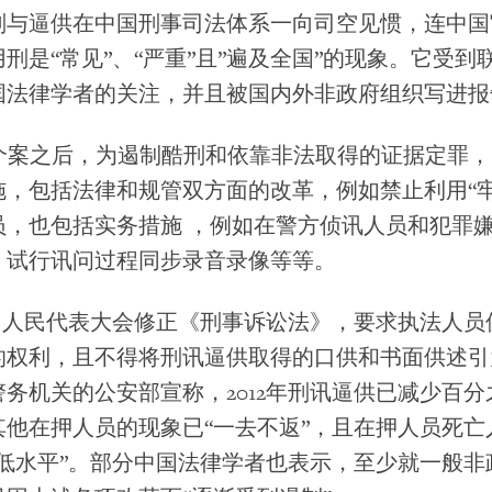
刑与逼供在中国刑事司法体系一向司空见惯，连中国
刑是“常见”、“严重”且”遍及全国”的现象。它受到
国法律学者的关注，并且被国内外非政府组织写进报
些个案之后，为遏制酷刑和依靠非法取得的证据定罪
施，包括法律和规管双方面的改革，例如禁止利用“牢
员，也包括实务措施
，例如在警方侦讯人员和犯罪
、试行讯问过程同步录音录像等等。
全国人民代表大会修正《刑事诉讼法》，要求执法人
的权利，且不得将刑讯逼供取得的口供和书面供述引
务机关的公安部宣称，2012年刑讯逼供已减少百
他在押人员的现象已“一去不返”，且在押人员死亡人
最低水平”。部分中国法律学者也表示，至少就一般非