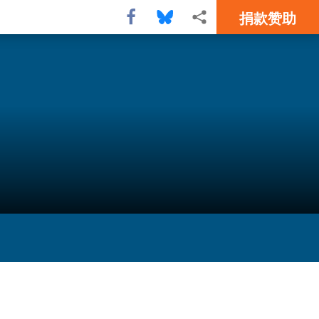
捐款赞助
Share this via Facebook
Share this via Bluesky
More sharing options