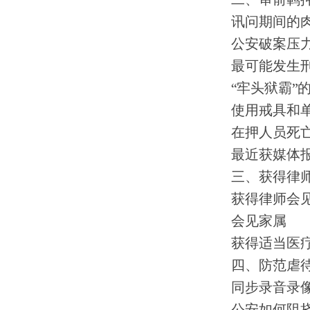
二、审前羁
讯问期间的
公安破案压
最可能发生
“牢头狱霸”
使用戒具和
在押人员死
最近获媒体
三、获得律
获得律师会
会见家属
获得适当医
四、防范虐
同步录音录