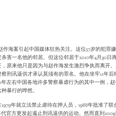
月，赵作海案引起中国媒体狂热关注。这位57岁的犯罪嫌疑
杀害一名他的邻居。但这位邻居于2010年4月30日
庄，原来他只是因为与赵作海发生激烈争执而离开。
警察刑讯逼供才承认莫须有的罪名。他在坐牢11年后
2010年左右中国各地许多警察暴虐行为的其中一例，
这种暴行的哗然。
1979年就立法禁止虐待在押人员，1988年批准了
0年代官方更发起遏止刑讯逼供的运动。然而直到2009到