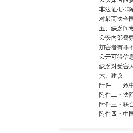
公安如何阻
非法证据排
对最高法全
五、缺乏问
公安内部督
加害者有罪
公开可得信
缺乏对受害
六、建议
附件一・致
附件二・法
附件三・联
附件四・中