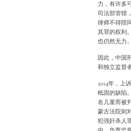
力，有许多
司法部管辖
律师不得陪
其罪的权利
也仍然无力
因此，中国
和独立监督
2014年，
柢固的缺陷
名儿童而被
蒙古法院则对
犯强奸杀人
中，负责监