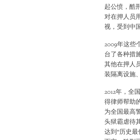
起公愤，酷
对在押人员用
视，受到中
2009年这
台了各种措
其他在押人
装隔离设施
2012年，
得律师帮助
为全国最高警
头狱霸虐待其
达到“历史