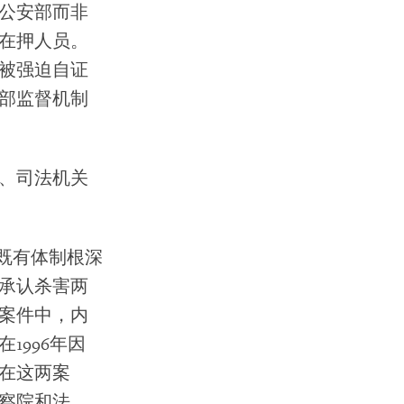
公安部而非
在押人员。
被强迫自证
部监督机制
、司法机关
显既有体制根深
承认杀害两
案件中，内
1996年因
在这两案
察院和法