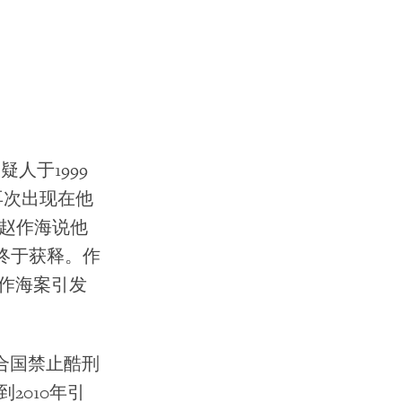
人于1999
再次出现在他
赵作海说他
终于获释。作
赵作海案引发
联合国禁止酷刑
2010年引