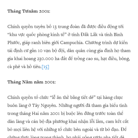
Tháng T
ư
năm
2001:
Chính quyền tuyên bố 13 trung đoàn đã được điều động tới
“khu vực quốc phòng kinh tế” ở tỉnh Đắk Lắk và tỉnh Bình
Phước, giáp ranh biên giới Campuchia. Chương trình dự kiến
tái định cư gần 10 vạn bộ đội, dân quân cùng gia đình họ tham
gia khai hoang 230.000 ha đất để trồng cao su, hạt điều, bông,
cà phê và hồ tiêu.
[15]
Tháng Năm năm 2001:
Chính quyền tổ chức “lễ ăn thề bằng tiết dê” tại hàng chục
buôn làng ở Tây Nguyên. Những người đã tham gia biểu tình
trong tháng Hai năm 2001 bị buộc lên đứng trước toàn thể
dân làng và cán bộ địa phương khai nhận lỗi lầm, cam kết cắt
bỏ mọi liên hệ với những tổ chức bên ngoài và từ bỏ đạo. Để
chứng thực lòng trung thành, họ phải uống rượu pha tiết dê.