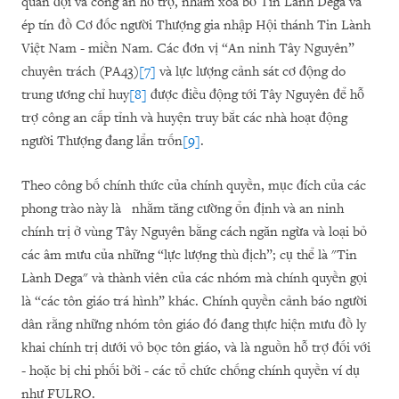
quân đội và công an hỗ trợ, nhằm xóa bỏ Tin Lành Dega và
ép tín đồ Cơ đốc người Thượng gia nhập Hội thánh Tin Lành
Việt Nam - miền Nam. Các đơn vị “An ninh Tây Nguyên”
chuyên trách (PA43)
[7]
và lực lượng cảnh sát cơ động do
trung ương chỉ huy
[8]
được điều động tới Tây Nguyên để hỗ
trợ công an cấp tỉnh và huyện truy bắt các nhà hoạt động
người Thượng đang lẩn trốn
[9]
.
Theo công bố chính thức của chính quyền, mục đích của các
phong trào này là nhằm tăng cường ổn định và an ninh
chính trị ở vùng Tây Nguyên bằng cách ngăn ngừa và loại bỏ
các âm mưu của những “lực lượng thù địch”; cụ thể là "Tin
Lành Dega" và thành viên của các nhóm mà chính quyền gọi
là “các tôn giáo trá hình” khác. Chính quyền cảnh báo người
dân rằng những nhóm tôn giáo đó đang thực hiện mưu đồ ly
khai chính trị dưới vỏ bọc tôn giáo, và là nguồn hỗ trợ đối với
- hoặc bị chi phối bởi - các tổ chức chống chính quyền ví dụ
như FULRO.