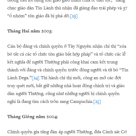
tượng xấu lợi dụng tôn giáo gieo mầm chia rẽ dân tộc,” hàng
chục giáo dân Tin Lành thú nhận đã giảng đạo trái phép và 37
“ổ nhóm” tôn giáo đã bị phá dỡ.
[23]
Tháng Hai năm 2003:
Cán bộ đảng và chính quyền ở Tây Nguyên nhận chỉ thị “xóa
bỏ tất cả các tổ chức tôn giáo bất hợp pháp” và tổ chức các lễ
kết nghĩa để người Thượng phải công khai cam kết trung
thành với đảng và chính quyền trước đông người và từ bỏ “Tin
Lành Dega.”
[24]
Thi hành chỉ thị mới, công an mở các đợt
truy quét mới, bắt giữ những nhà hoạt động chính trị và giáo
dân người Thượng, cũng như những người bị chính quyền
nghi là đang tìm cách trốn sang Campuchia.
[25]
Tháng Giêng năm 2004:
Chính quyền gia tăng đàn áp người Thượng, đưa Cảnh sát Cơ