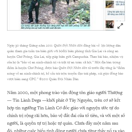
Click to
Ngày 30 tháng Giêng năm 2011:
Quân
Đội Nhân dân
đăng bài về lực lượng dân
quân tham gia tuần tra biên giới với bộđội biên phòng tỉnh Gia Lai và công an
huyện Chư Prông, Gia Lai, tiếp giáp biên giới Campuchia. Theo bài báo, nhiệm vụ
của họ là “bảo vệ an ninh-chính trị và trật tự an toàn xã hội.” Một địa bàn trọng
điểm là huyện Chư Prông, được báo
Quân
Đội Nhân dân
tả trước đây từng là “điểm
nóng về an ninh-chính trị, kẻ xấu trà trộn truyền đạo trái phép, xúi giục đồng bào
vượt biên sang CPC.” ©2011 Quân Đội Nhân Dân
Năm 2000, một phong trào vận động tôn giáo người Thượng
— Tin Lành Dega —khởi phát ở Tây Nguyên, trên cơ sở kết
hợp tín ngưỡng Tin Lành Cơ đốc giáo với nguyện ước tự do
chính trị rộng rãi hơn, bảo vệ đất đai của tổ tiên, và với một số
người, là quyền tự trị hoặc tự quản. Chưa đầy một năm sau
đó, những cuộc biểu tình đông người chưa từng thấy nổ ra vào