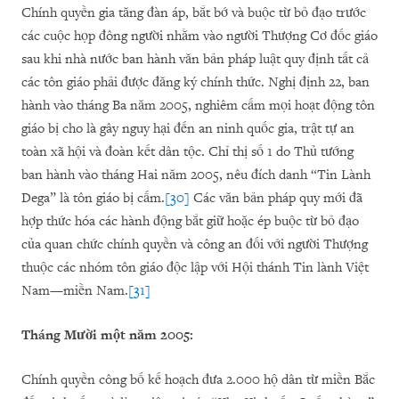
Chính quyền gia tăng đàn áp, bắt bớ và buộc từ bỏ đạo trước
các cuộc họp đông người nhằm vào người Thượng Cơ đốc giáo
sau khi nhà nước ban hành văn bản pháp luật quy định tất cả
các tôn giáo phải được đăng ký chính thức. Nghị định 22, ban
hành vào tháng Ba năm 2005, nghiêm cấm mọi hoạt động tôn
giáo bị cho là gây nguy hại đến an ninh quốc gia, trật tự an
toàn xã hội và đoàn kết dân tộc. Chỉ thị số 1 do Thủ tướng
ban hành vào tháng Hai năm 2005, nêu đích danh “Tin Lành
Dega” là tôn giáo bị cấm.
[30]
Các văn bản pháp quy mới đã
hợp thức hóa các hành động bắt giữ hoặc ép buộc từ bỏ đạo
của quan chức chính quyền và công an đối với người Thượng
thuộc các nhóm tôn giáo độc lập với Hội thánh Tin lành Việt
Nam—miền Nam.
[31]
Tháng M
ườ
i m
ộ
t năm 2005:
Chính quyền công bố kế hoạch đưa 2.000 hộ dân từ miền Bắc