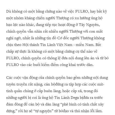
Dù không có một bằng chứng nào về việc FULRO, hay bất kỳ
một nhóm kháng chiến người Thượng có xu hướng ủng hộ
bạo lực nào khác, đang tiếp tục hoạt động ở Tây Nguyên,
chính quyền vẫn nhìn rất nhiều người Thượng với con mắt
nghi ngờ, nhất là những tín đồ Cơ đốc người Thượng không
chịu theo Hội thánh Tin Lành Việt Nam - miền Nam. Bất
chấp sự thực là không có một bằng chứng cụ thể nào về
FULRO, chính quyền có thông lệ đưa nội dung lên án và từ bỏ
FULRO vào các buổi kiểm điểm công khai trước dân.
Các cuộc vận động của chính quyền bao gồm những nội dung
tuyên truyền rất nặng, cán bộđứng ra tập họp các cuộc mít-
tinh quần chúng ở cấp buôn làng, hoặc cấp xã, trong đó
những người bị coi là ủng hộ Tin Lành Dega bịđưa ra trước
đám đông để cán bộ và dân làng “phê bình có tính chất xây
dựng,” rồi họ sẽ “tự nguyện” từ bỏđạo và thú nhận lỗi lầm.