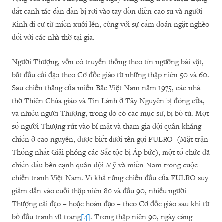
đất canh tác dần dần bị rơi vào tay đồn điền cao su và người
Kinh di cư từ miền xuôi lên, cùng với sự cấm đoán ngặt nghèo
đối với các nhà thờ tại gia.
Người Thượng, vốn có truyền thống theo tín ngưỡng bái vật,
bắt đầu cải đạo theo Cơ đốc giáo từ những thập niên 50 và 60.
Sau chiến thắng của miền Bắc Việt Nam năm 1975, các nhà
thờ Thiên Chúa giáo và Tin Lành ở Tây Nguyên bị đóng cửa,
và nhiều người Thượng, trong đó có các mục sư, bị bỏ tù. Một
số người Thượng rút vào bí mật và tham gia đội quân kháng
chiến ở cao nguyên, được biết dưới tên gọi FULRO (Mặt trận
Thống nhất Giải phóng các Sắc tộc bị Áp bức), một tổ chức đã
chiến đấu bên cạnh quân đội Mỹ và miền Nam trong cuộc
chiến tranh Việt Nam. Vì khả năng chiến đấu của FULRO suy
giảm dần vào cuối thập niên 80 và đầu 90, nhiều người
Thượng cải đạo – hoặc hoàn đạo – theo Cơ đốc giáo sau khi từ
bỏ đấu tranh vũ trang
[4]
. Trong thập niên 90, ngày càng