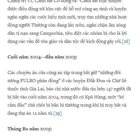
Chính trị VI, Cảnh sát Cơ động và “Cảnh sát Đặc nhiệm”
được điều động tới khu vực để hỗ trợ công an tỉnh và huyện
ngăn ngừa các cuộc biểu tình mới, truy tìm những nhà hoạt
động người Thượng còn đang lẩn trốn, ngăn chặn làn sóng
dân tị nạn sang Campuchia, tiêu diệt các nhóm bị cho là lợi
dụng các vấn đề tôn giáo và dân tộc để kích động gây rối.
[28]
Cuối năm 2004—đầu năm 2005:
Các chuyên án của công an tập trung bắt giữ “những đối
tượng FULRO phản động” ở các huyện Đắk Đoa và Chư Sê
thuộc tỉnh Gia Lai, báo chí nhà nước đưa tin hơn 147 người đã
bị bắt vào cuối năm 2004, trong đó có Kpă Hùng, một “kẻ
cầm đầu” chủ chốt bị bắn bị thương trong khi bị truy bắt và
đang thụ án 12 năm tù.
[29]
Tháng Ba năm 2005: