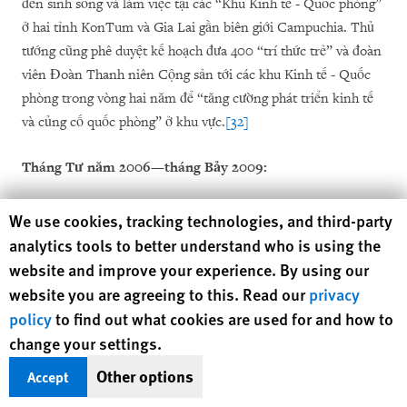
đến sinh sống và làm việc tại các “Khu Kinh tế - Quốc phòng”
ở hai tỉnh KonTum và Gia Lai gần biên giới Campuchia. Thủ
tướng cũng phê duyệt kế hoạch đưa 400 “trí thức trẻ” và đoàn
viên Đoàn Thanh niên Cộng sản tới các khu Kinh tế - Quốc
phòng trong vòng hai năm để “tăng cường phát triển kinh tế
và củng cố quốc phòng” ở khu vực.
[32]
Tháng T
ư
n
ă
m 2006—
th
á
ng B
ảy 2009:
Lực lượng an ninh PA43 và công an tỉnh triển khai chuyên án
Human Rights Watch cookie preferences
We use cookies, tracking technologies, and third-party
“1,200 ngày” với trọng tâm truy bắt “các đối tượng FULRO
analytics tools to better understand who is using the
phản động” và “Tin Lành Dega” ở huyện Chư Sê, tỉnh Gia Lai.
website and improve your experience. By using our
[33]
website you are agreeing to this. Read our
privacy
policy
to find out what cookies are used for and how to
Gi
ữ
a năm 2006:
change your settings.
Other options
Accept
Chính quyền bắt đầu triển khai kế hoạch 01 CA-QS phối hợp
giữa công an tỉnh, huyện và Binh đoàn 15 nhằm đảm bảo ổn