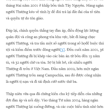
tháng Hai năm 2001 ở khắp bốn tỉnh Tây Nguyên. Hàng ngàn
người Thượng kéo về tỉnh lỵ để đòi trả lại đất đai của tổ tiên
và quyền tự do tôn giáo.
Đáp lại, chính quyền thẳng tay đàn áp, điều động lực lượng
quân đội và công an phong tỏa khu vực, bắt đi hàng chục
người Thượng, và tra tấn một số người trong số họđể buộc thú
tội và kiểm điểm trước đông người
[5]
. Đến cuối năm 2001, 36
người Thượng đã bị khép vào các bản án từ bốn đến 13 năm
tù, và 32 người chờ ra tòa. Sợ bị bắt bớ, rất nhiều người
Thượng đi trốn ở Việt Nam. Đầu năm 2002, hơn một ngàn
người Thượng trốn sang Campuchia, sau đó được công nhận
là người tị nạn và đi tái định cưở nước thứ ba.
Thập niên vừa qua đã chứng kiến chu kỳ tiếp diễn của những
đợt đàn áp và nổi dậy. Vào tháng Tư năm 2004, hàng ngàn
người Thượng lại xuống đường, và các cuộc biểu tình nhỏ hơn