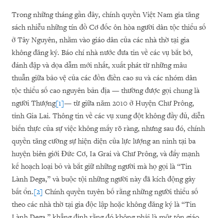
Trong những tháng gần đây, chính quyền Việt Nam gia tăng
sách nhiễu những tín đồ Cơ đốc ôn hòa người dân tộc thiểu số
ở Tây Nguyên, nhằm vào giáo dân của các nhà thờ tại gia
không đăng ký. Báo chí nhà nước đưa tin về các vụ bắt bớ,
đánh đập và dọa dẫm mới nhất, xuất phát từ những mâu
thuẫn giữa bảo vệ của các đồn điền cao su và các nhóm dân
tộc thiểu số cao nguyên bản địa — thường được gọi chung là
người Thượng
[1]
— từ giữa năm 2010 ở Huyện Chư Prông,
tỉnh Gia Lai. Thông tin về các vụ xung đột không đầy đủ, diễn
biến thực của sự việc không mấy rõ ràng, nhưng sau đó, chính
quyền tăng cường sự hiện diện của lực lượng an ninh tại ba
huyện biên giới Đức Cơ, Ia Grai và Chư Prông, và đẩy mạnh
kế hoạch loại bỏ và bắt giữ những người mà họ gọi là “Tin
Lành Dega,” và buộc tội những người này đã kích động gây
bất ổn.
[2]
Chính quyền tuyên bố rằng những người thiểu số
theo các nhà thờ tại gia độc lập hoặc không đăng ký là “Tin
Lành Dega,” khẳng định rằng đó không phải là một tôn giáo