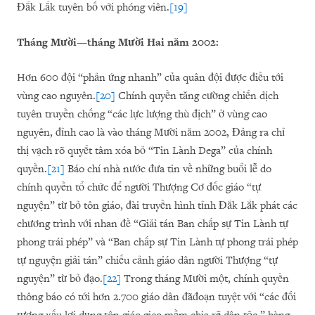
Đắk Lắk tuyên bố với phóng viên.
[19]
Tháng Mười—tháng Mười Hai năm 2002:
Hơn 600 đội “phản ứng nhanh” của quân đội được điều tới
vùng cao nguyên.
[20]
Chính quyền tăng cường chiến dịch
tuyên truyền chống “các lực lượng thù địch” ở vùng cao
nguyên, đỉnh cao là vào tháng Mười năm 2002, Đảng ra chỉ
thị vạch rõ quyết tâm xóa bỏ “Tin Lành Dega” của chính
quyền.
[21]
Báo chí nhà nước đưa tin về những buổi lễ do
chính quyền tổ chức để người Thượng Cơ đốc giáo “tự
nguyện” từ bỏ tôn giáo, đài truyền hình tỉnh Đắk Lắk phát các
chương trình với nhan đề “Giải tán Ban chấp sự Tin Lành tự
phong trái phép” và “Ban chấp sự Tin Lành tự phong trái phép
tự nguyện giải tán” chiếu cảnh giáo dân người Thượng “tự
nguyện” từ bỏ đạo.
[22]
Trong tháng Mười một, chính quyền
thông báo có tới hơn 2.700 giáo dân đãđoạn tuyệt với “các đối