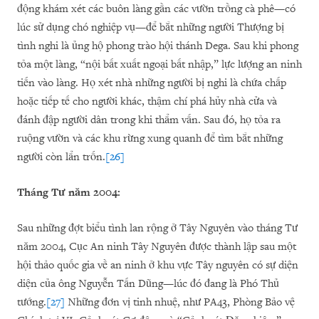
động khám xét các buôn làng gần các vườn trồng cà phê—có
lúc sử dụng chó nghiệp vụ—để bắt những người Thượng bị
tình nghi là ủng hộ phong trào hội thánh Dega. Sau khi phong
tỏa một làng, “nội bất xuất ngoại bất nhập,” lực lượng an ninh
tiến vào làng. Họ xét nhà những người bị nghi là chứa chấp
hoặc tiếp tế cho người khác, thậm chí phá hủy nhà cửa và
đánh đập người dân trong khi thẩm vấn. Sau đó, họ tỏa ra
ruộng vườn và các khu rừng xung quanh để tìm bắt những
người còn lẩn trốn.
[26]
Tháng Tư năm 2004:
Sau những đợt biểu tình lan rộng ở Tây Nguyên vào tháng Tư
năm 2004, Cục An ninh Tây Nguyên được thành lập sau một
hội thảo quốc gia về an ninh ở khu vực Tây nguyên có sự diện
diện của ông Nguyễn Tấn Dũng—lúc đó đang là Phó Thủ
tướng.
[27]
Những đơn vị tinh nhuệ, như PA43, Phòng Bảo vệ