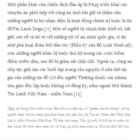
Một phần khác của chiến dịch đàn áp là PA43 triển khai các
chuyên án phối hợp với công an tỉnh bắt giữ và thẩm vấn
những người bị họ nhận diện là hoạt động chính trị hoặc là tín
đồTin Lành Dega.
[11]
Một số người bị chính thức khởi tố, bắt
giữ, xét xử và bỏ tù với những tội về an ninh quốc gia, ví dụ
như phá hoại đoàn kết dân tộc (Điều 87 của Bộ Luật Hình sự),
còn những người khác bị buộc thú tội trong các cuộc kiểm
điểm trước dân, sau đó bị giám sát chặt chẽ. Ngoài ra, công an
tiếp tục giải tán các buổi tập trung cầu nguyện ở nhà thờ tại
gia của những tín đồ Cơ đốc người Thượng thuộc các nhóm
tôn giáo độc lập hoặc không có đăng ký, nằm ngoài Hội thánh
Tin Lành Việt Nam - miền Nam.
[12]
Ngày 19 tháng Chín n
ă
m 2009
: Báo
Gia Lai
đưa tin về “phiên tòa lưu động” xử ba
người Jarai với tội danh phá hoại đoàn kết dân tộc, do Tòa án Nhân dân Tỉnh Gia
Lai tổ chức ở huyện Đắk Đoa. Từ bên trái sang: Nhi, 53 tuổi, bị kết án 10 năm tù;
Am Linh, 68 tuổi, tám năm tù; và Yuh, 49 tuổi, tám năm tù. ©2009
Báo Gia Lai