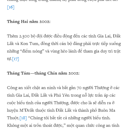
[16]
Tháng Hai năm 2002:
Thêm 2.300 bộ đội được điều động đến các tỉnh Gia Lai, Đắk
Lắk và Kon Tum, đồng thời cán bộ đảng phải trực tiếp xuống
những “điểm nóng” và vùng hẻo lánh để tham gia duy trì trật
tự.
[17]
Tháng Tám—tháng Chín năm 2002:
Công an xiết chặt an ninh và bắt gần 70 người Thượng ở các
tỉnh Gia Lai, Đắk Lắk và Phú Yên trong nỗ lực trấn áp các
cuộc biểu tình của người Thượng, được cho là sẽ diễn ra ở
huyện M’Đrắk thuộc tỉnh Đắk Lắk và thành phố Buôn Ma
Thuột.
[18]
“Chúng tôi bắt tất cả những người biểu tình.
Không một ai trốn thoát được,” một quan chức công an tỉnh