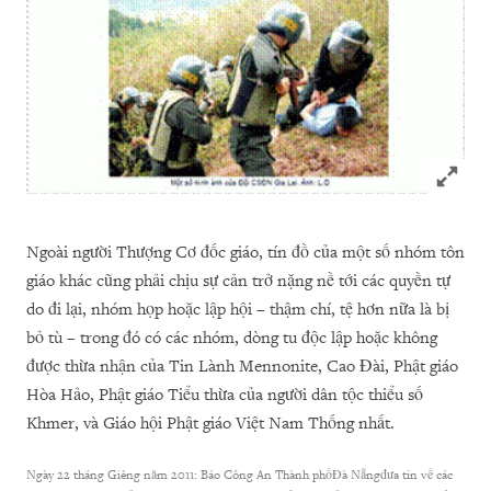
Click to
Ngoài người Thượng Cơ đốc giáo, tín đồ của một số nhóm tôn
giáo khác cũng phải chịu sự cản trở nặng nề tới các quyền tự
do đi lại, nhóm họp hoặc lập hội – thậm chí, tệ hơn nữa là bị
bỏ tù – trong đó có các nhóm, dòng tu độc lập hoặc không
được thừa nhận của Tin Lành Mennonite, Cao Đài, Phật giáo
Hòa Hảo, Phật giáo Tiểu thừa của người dân tộc thiểu số
Khmer, và Giáo hội Phật giáo Việt Nam Thống nhất.
Ngày 22 tháng Giêng năm 2011: Báo Công An Thành phốĐà Nẵngđưa tin về các