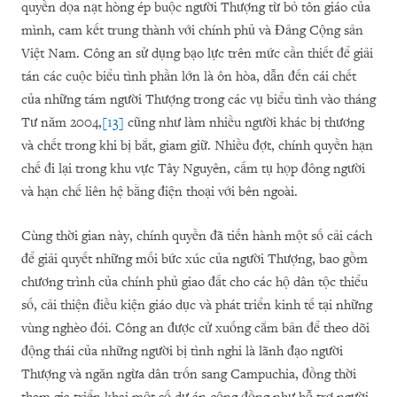
quyền dọa nạt hòng ép buộc người Thượng từ bỏ tôn giáo của
mình, cam kết trung thành với chính phủ và Đảng Cộng sản
Việt Nam. Công an sử dụng bạo lực trên mức cần thiết để giải
tán các cuộc biểu tình phần lớn là ôn hòa, dẫn đến cái chết
của những tám người Thượng trong các vụ biểu tình vào tháng
Tư năm 2004,
[13]
cũng như làm nhiều người khác bị thương
và chết trong khi bị bắt, giam giữ. Nhiều đợt, chính quyền hạn
chế đi lại trong khu vực Tây Nguyên, cấm tụ họp đông người
và hạn chế liên hệ bằng điện thoại với bên ngoài.
Cùng thời gian này, chính quyền đã tiến hành một số cải cách
để giải quyết những mối bức xúc của người Thượng, bao gồm
chương trình của chính phủ giao đất cho các hộ dân tộc thiểu
số, cải thiện điều kiện giáo dục và phát triển kinh tế tại những
vùng nghèo đói. Công an được cử xuống cắm bản để theo dõi
động thái của những người bị tình nghi là lãnh đạo người
Thượng và ngăn ngừa dân trốn sang Campuchia, đồng thời