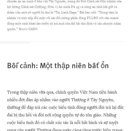
chuyên án an ninh ở khu vực Tây Nguyên, trong đó Đội Cảnh sát Đặc nhiệm của
lực lượng Cảnh sát Cơđộng, Đơn vị An ninh PA 43 và công an tỉnh bắt giữ và
thẩm vấn một số người bị cho là “Tin Lành Dega.” Bài báo viết: “Trọng tâm là
nhiệm vụ trực tiếp đối mặt với các đối tượng phản động FULRO cốt cán manh
động một cách khéo léo trước sự soi mói của thế lực thù địch về câu chuyện nhân
quyền.” ©2011 CADN
Bối cảnh: Một thập niên bất ổn
Trong thập niên vừa qua, chính quyền Việt Nam tiến hành
nhiều đợt đàn áp nhằm vào người Thượng ở Tây Nguyên,
thường để đáp trả các cuộc biểu tình đông người đòi trả lại đất
đai bị thu hồi và đòi nới rộng quyền tự do tôn giáo. Những
cuộc biểu tình đó có chất xúc tác là nỗi bất bình và sự tuyệt
vọng của người Thượng đang ngày càng tăng trước hiện trạng