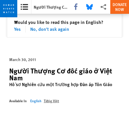
DONATE
Share this via Facebook
Share this via Bluesky
More sharing opti
Người Thượng Cơ đốc giáo ở Việt Nam
NOW
Skip
Skip
Close
Would you like to read this page in English?
✕
to
to
Yes
No, don't ask again
cookie
main
privacy
content
notice
March 30, 2011
Người Thượng Cơ đốc giáo ở Việt
Nam
Hồ sơ Nghiên cứu một Trường hợp Đàn áp Tôn Giáo
Available In
English
Tiếng Việt