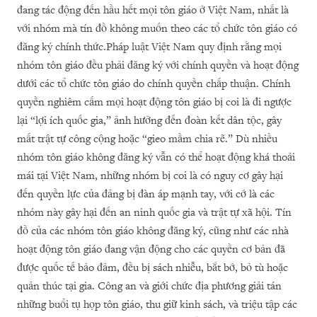
đang tác động đến hầu hết mọi tôn giáo ở Việt Nam, nhất là
với nhóm mà tín đồ không muốn theo các tổ chức tôn giáo có
đăng ký chính thức.Pháp luật Việt Nam quy định rằng mọi
nhóm tôn giáo đều phải đăng ký với chính quyền và hoạt động
dưới các tổ chức tôn giáo do chính quyền chấp thuận. Chính
quyền nghiêm cấm mọi hoạt động tôn giáo bị coi là đi ngược
lại “lợi ích quốc gia,” ảnh hưởng đến đoàn kết dân tộc, gây
mất trật tự công cộng hoặc “gieo mầm chia rẽ.” Dù nhiều
nhóm tôn giáo không đăng ký vẫn có thể hoạt động khá thoải
mái tại Việt Nam, những nhóm bị coi là có nguy cơ gây hại
đến quyền lực của đảng bị đàn áp mạnh tay, với cớ là các
nhóm này gây hại đến an ninh quốc gia và trật tự xã hội. Tín
đồ của các nhóm tôn giáo không đăng ký, cũng như các nhà
hoạt động tôn giáo đang vận động cho các quyền cơ bản đã
được quốc tế bảo đảm, đều bị sách nhiễu, bắt bớ, bỏ tù hoặc
quản thúc tại gia. Công an và giới chức địa phương giải tán
những buổi tụ họp tôn giáo, thu giữ kinh sách, và triệu tập các