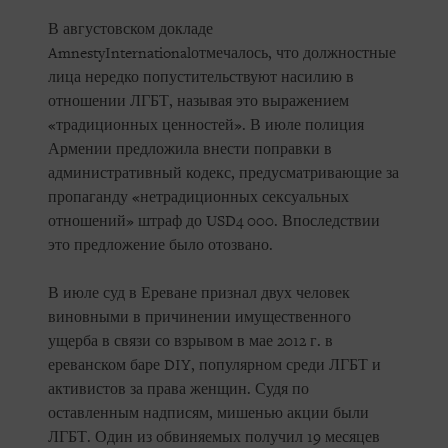
В августовском докладе
AmnestyInternationalотмечалось, что должностные
лица нередко попустительствуют насилию в
отношении ЛГБТ, называя это выражением
«традиционных ценностей». В июле полиция
Армении предложила внести поправки в
административный кодекс, предусматривающие за
пропаганду «нетрадиционных сексуальных
отношений» штраф до USD4 000. Впоследствии
это предложение было отозвано.
В июле суд в Ереване признал двух человек
виновными в причинении имущественного
ущерба в связи со взрывом в мае 2012 г. в
ереванском баре DIY, популярном среди ЛГБТ и
активистов за права женщин. Судя по
оставленным надписям, мишенью акции были
ЛГБТ. Один из обвиняемых получил 19 месяцев