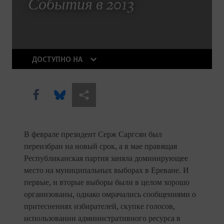
The Right Whose Time Has Come
События в 2013
(Again)
The Human Rights Case for Drug
Reform
ДОСТУПНО НА
Share this via Facebook
Share this via Bluesky
Share this via Поделиться
В феврале президент Серж Саргсян был
переизбран на новый срок, а в мае правящая
Республиканская партия заняла доминирующее
DOWNLOAD
место на муниципальных выборах в Ереване. И
первые, и вторые выборы были в целом хорошо
организованы, однако омрачались сообщениями о
притеснениях избирателей, скупке голосов,
использовании административного ресурса в