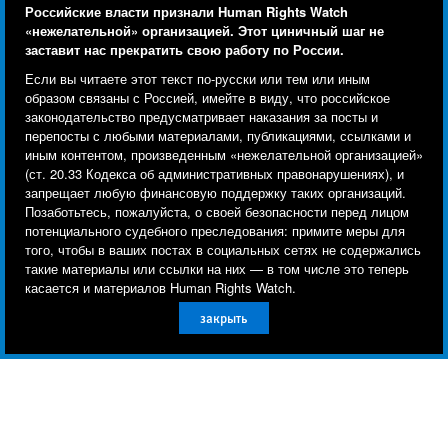
Российские власти признали Human Rights Watch
«нежелательной» организацией. Этот циничный шаг не
заставит нас прекратить свою работу по России.
Human Rights Watch cookie preferences
Мы используем файлы cookie, технологии
Если вы читаете этот текст по-русски или тем или иным
отслеживания и сторонние аналитические
образом связаны с Россией, имейте в виду, что российское
законодательство предусматривает наказания за посты и
инструменты, чтобы лучше понять, кто посещает
перепосты с любыми материалами, публикациями, ссылками и
сайт, и улучшить ваш опыт взаимодействия с ним.
иным контентом, произведенным «нежелательной организацией»
(ст. 20.33 Кодекса об административных правонарушениях), и
Используя наш сайт, вы соглашаетесь с этим.
запрещает любую финансовую поддержку таких организаций.
Ознакомьтесь с нашей
политикой
Позаботьтесь, пожалуйста, о своей безопасности перед лицом
Подпишитесь на рассылку на
потенциального судебного преследования: примите меры для
конфиденциальности,
чтобы узнать, для чего
того, чтобы в ваших постах в социальных сетях не содержались
используются файлы cookie и как изменить ваши
английском о ситуации с правами
такие материалы или ссылки на них — в том числе это теперь
настройки.
касается и материалов Human Rights Watch.
человека в мире
закрыть
Другое
Принять
Подписаться
BlueSky
X
Faceboo
YouTu
Ins
Свяжитесь с нами