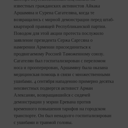
известных гражданских активистов Айкака
Аршамяна и Сурена Сагателяна, когда те
возвращались с мирной демонстрации перед штаб-
квартирой правящей Республиканской партии.
Поводом для этой акции протеста послужило
заявление президента Сержа Саргсяна о
намерении Армении присоединиться к
продвигаемому Россией Таможенному союзу.
Сагателян был госпитализирован с переломом
носа и прооперирован, Аршамяну была оказана
медицинская помощь в связи с множественными
ушибами. 4 сентября нападению примерно десятка
неизвестных подвергся активист Арман
Алексанян, возвращавшийся с сидячей
демонстрации у мэрии Еревана против
временного повышения тарифов на городском
транспорте. Он был ненадолго госпитализирован
с ушибами и травмой головы.