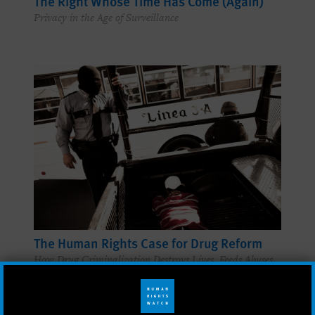
The Right Whose Time Has Come (Again)
Privacy in the Age of Surveillance
The Human Rights Case for Drug Reform
How Drug Criminalization Destroys Lives, Feeds Abuses,
and Subverts the Rule of Law