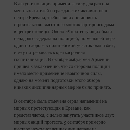
В августе полиция применила силу для разгона
местных жителей и гражданских активистов в
центре Еревана, требовавших остановить
строительство высотного многоквартирного дома
в центре столицы. Около 26 протестующих были
ненадолго задержаны полицией, по меньшей мере
один по дороге в полицейский участок был избит,
и ему потребовалась краткосрочная
госпитализация. В октябре омбудсмен Армении
пришел к заключению, что со стороны полиции
имело место применение избыточной силы,
однако на момент подготовки этого обзора
никаких дисциплинарных мер не было принято.
В сентябре была отмечена серия нападений на
мирных протестующих в Ереване, как
представляется, с целью запугать участников двух
мирных акций протеста. 5 сентября примерно
шестеро неустановленных лиц напали на