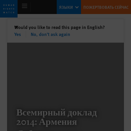
Skip
Skip
ЯЗЫКИ
ПОЖЕРТВОВАТЬ СЕЙЧАС
to
to
cookie
main
privacy
content
закрыть
Would you like to read this page in English?
✕
notice
Yes
No, don't ask again
World Report 2014
Rights Struggles of 2013
Kenneth Roth
Former Executive Director
Всемирный доклад
Putting Development to Rights
2014: Армения