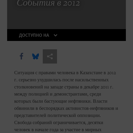
The Trouble With Tradition
События в 2012
Without Rules
ДОСТУПНО НА
Share this via Facebook
Share this via Bluesky
Share this via Поделиться
Ситуация с правами человека в Казахстане в 2012
DOWNLOAD
г. серьезно ухудшилась после насильственных
столкновений на западе страны в декабре 2011 г.
между полицией и демонстрантами, среди
которых были бастующие нефтяники. Власти
обвинили в беспорядках активистов-нефтяников и
представителей политической оппозиции.
Свобода собраний ограничивается, десятки
человек в начале года за участие в мирных