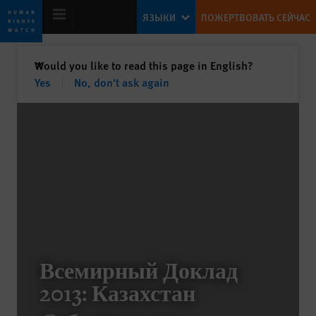
Skip
Skip
ЯЗЫКИ
ПОЖЕРТВОВАТЬ СЕЙЧАС
to
to
cookie
main
privacy
content
закрыть
Would you like to read this page in English?
✕
notice
Yes
No, don't ask again
World Report 2013
The Day After
Kenneth Roth
Former Executive Director
Всемирный Доклад
Lives in the Balance
2013: Казахстан