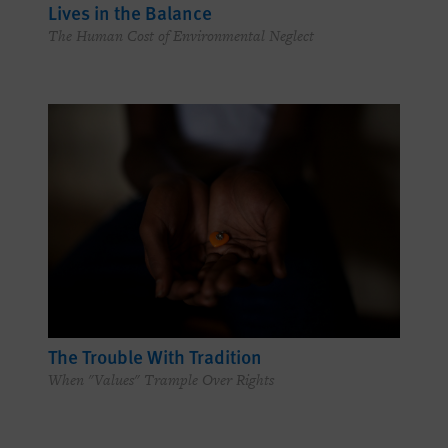
Lives in the Balance
The Human Cost of Environmental Neglect
The Trouble With Tradition
When "Values" Trample Over Rights