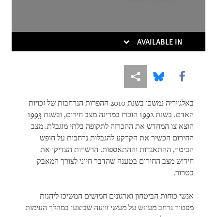
Whose News?
AVAILABLE IN
More sharing options
Share this via Bluesky
Share this via Facebook
באלג'יריה נמשכו בשנת 2010 ההפרות הנרחבות של זכויות
DOWNLOAD
האדם. בשנת 1992 הוכרז במדינה מצב חירום, ובשנת 1993
הוצא צו המחדש את ההכרזה לתקופה בלתי מוגבלת. מצב
החירום הכשיר את הקרקע להגבלות נרחבות על חופש
הביטוי, ההתאגדות וההתאספות. הרשויות הצדיקו את
חידוש מצב החירום בטענה שהדבר חיוני לצורך המאבק
בטרור.
אנשי כוחות הביטחון וארגונים חמושים המשיכו ליהנות
מפטור נרחב מעונש על מעשי זוועה שביצעו במהלך העימות