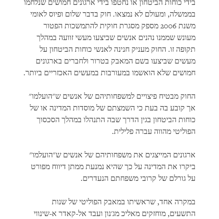
בידי כוחות הביטחון או נחטפו בידי ארגונים חמושים שנלחמו
בממשלה, ומעולם לא נמצאו. חוק בדבר שלום ופיוס לאומי
משנת 2006 מספק מסגרת חוקית להתמשכות הפטור
מעונש שממנו נהנים אנשים שביצעו מעשי זוועה במהלך
תקופה זו. החוק מעניק חנינה לאנשי כוחות הביטחון על
מעשים שביצעו בשם המאבק בטרור ולחברים בארגונים
חמושים שלא הואשמו במעורבות במעשים האכזריים ביותר.
החוק מבטיח פיצויים למשפחותיהם של אנשים ש"הועלמו"
אך קובע בה בעת כי השמצתם של מוסדות המדינה או של
כוחות הביטחון בגין הדרך שבה התנהלו במהלך הסכסוך
הפוליטי מהווה עברה פלילית.
ארגונים המייצגים את משפחותיהם של אנשים ש"הועלמו"
ביקרו את המדינה על כך שהיא נמנעת ממתן דיווח מפורט
על גורלם של קרובי משפחתם הנעדרים.
במקרה אחד, שראשיתו במאבק הפוליטי של שנות
התשעים, מוחזקים מאליכ מג'נון ועבד אל-קאדר א-שינווי