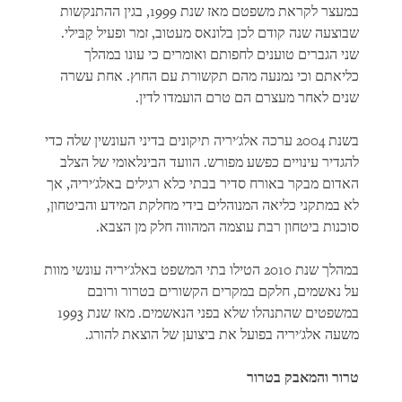
במעצר לקראת משפטם מאז שנת 1999, בגין ההתנקשות
שבוצעה שנה קודם לכן בלונאס מעטוב, זמר ופעיל קַבּילי.
שני הגברים טוענים לחפותם ואומרים כי עונו במהלך
כליאתם וכי נמנעה מהם תקשורת עם החוץ. אחת עשרה
שנים לאחר מעצרם הם טרם הועמדו לדין.
בשנת 2004 ערכה אלג'יריה תיקונים בדיני העונשין שלה כדי
להגדיר עינויים כפשע מפורש. הוועד הבינלאומי של הצלב
האדום מבקר באורח סדיר בבתי כלא רגילים באלג'יריה, אך
לא במתקני כליאה המנוהלים בידי מחלקת המידע והביטחון,
סוכנות ביטחון רבת עוצמה המהווה חלק מן הצבא.
במהלך שנת 2010 הטילו בתי המשפט באלג'יריה עונשי מוות
על נאשמים, חלקם במקרים הקשורים בטרור ורובם
במשפטים שהתנהלו שלא בפני הנאשמים. מאז שנת 1993
משעה אלג'יריה בפועל את ביצוען של הוצאת להורג.
טרור והמאבק בטרור