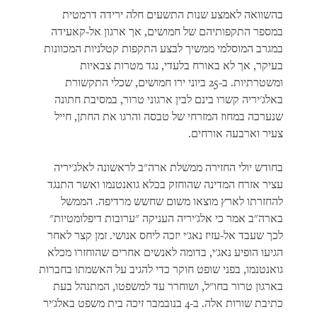
בהשוואה לאמצע שנות התשעים חלה ירידה דרמטית
במספר התקפותיהם של חמושים, אך ארגון אל-קאעידה
במגרב המוסלמי ממשיך לבצע התקפות קטלניות המכוונות
בעיקר, אך לא באורח בלעדי, נגד מטרות צבאיות
ומשטרתיות. ב-25 ביוני ירו חמושים, שכלי התקשורת
באלג'יריה קשרו בינם לבין ארגוני טרור, במסיבת חתונה
שנערכה במחוז המזרחי של טבסה והרגו את החתן, חייל
צעיר וארבעה אורחים.
בחודש יולי החזירה ממשלת ארה"ב לראשונה לאלג'יריה
עציר אזרח המדינה שהוחזק בכלא גואנטנמו ואשר התנגד
להחזרתו לארץ מוצאו משום שחשש מרדיפה. הממשל
בארה"ב אמר כי אלג'יריה העניקה "ערובות דיפלומטיות"
לכך שעבד אל-עזיז נאג'י יזכה ליחס אנושי. זמן קצר לאחר
הגיעו הופיע נאג'י, בדומה לאנשים אחרים שהוחזרו מכלא
גואנטנמו, בפני שופט חוקר כדי להגיב על האשמתו בחברות
בארגון טרור בחו"ל, ושוחרר עד למשפטו, המתנהל בעת
כתיבת שורות אלה. ב-4 בנובמבר זיכה בית משפט באלג'יר