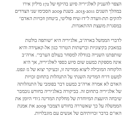
הצפוי להעניק לאלג'יריה סיוע בהיקף של 172 מיליון אירו
במהלך השנים 2013-2011. בשנת 2009 הסכימו שני הצדדים
להקים תת-וועדה ל"דו-שיח פוליטי, ביטחון וזכויות האדם"
במסגרת מועצת ההתאגדות.
לדברי הממשל בארה"ב, אלג'יריה היא "שותפה בולטת
במאבק בקיצוניות וברשתות הטרור כגון אל-קאעידה והיא
שותפתנו השנייה בגודלה למסחר בעולם הערבי". ארה"ב
אינה מספקת כמעט שום סיוע כספי לאלג'יריה, אך היא
הלקוחה המובילה ליצוא ממדינה זו, ובעיקר יצוא של גז ונפט.
למעט דו"ח המדינה השנתי על התנהלות בתחום זכויות
האדם לא אמרה ארה"ב כמעט דבר בפומבי על התנהלותה
של אלג'יריה בתחום זה. בביקורה באלג'יריה בחודש נובמבר
שיבחה היועצת המיוחדת של מחלקת המדינה ג'ודי היומן את
הממשלה על כך שאשררה בחודש דצמבר 2009 את אמנת
האו"ם בדבר זכויותיהם של אנשים עם מוגבלויות.