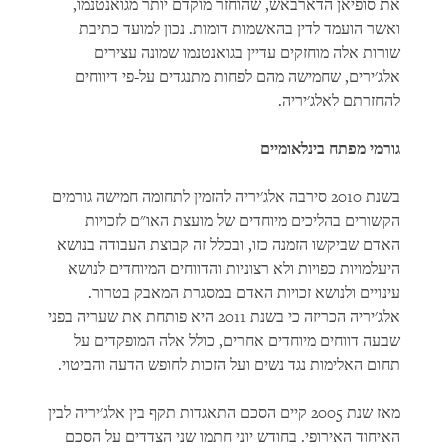
את סופיאן הדארבאש, שהוחזר מוקדם יותר מגואנטנמו,
ואשר הועמד לדין בהאשמות דומות. נכון למועד כתיבת
שורות אלה מוחזקים עדיין בגואנטנמו שמונה עצירים
אלג'ירים, שחמישה מהם לפחות מתנגדים על-פי דיווחים
להחזרתם לאלג'יריה.
גורמי מפתח בינלאומיים
בשנת 2010 סירבה אלג'יריה להזמין לתחומה חמישה גורמים
הקשורים בהליכים מיוחדים של מועצת האו"ם לזכויות
האדם שביקשו הזמנה כזו, ובכלל זה קבוצת העבודה בנושא
היעלמויות כפויות ולא רצוניות והדווחים המיוחדים לנושא
עינויים ולנושא זכויות האדם במסגרת המאבק בטרור.
אלג'יריה הכריזה כי בשנת 2011 היא פותחת את שעריה בפני
שבעה דווחים מיוחדים אחרים, כולל אלה המופקדים על
תחום האלימות נגד נשים ועל הזכות לחופש הדעה והביטוי.
מאז שנת 2005 קיים הסכם התאגדות תקף בין אלג'יריה לבין
האיחוד האירופי. בחודש יוני חתמו שני הצדדים על הסכם