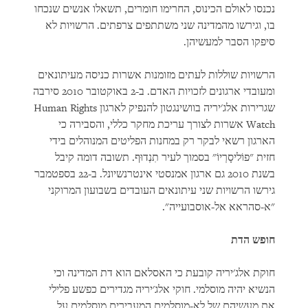
נכנסו לאולם הכינוס, החרימו חומרים, תשאלו אנשים שנכחו
בו, וגירשו מהמדינה שני משתתפים צרפתים. הרשויות לא
סיפקו הסבר למעשיהן.
הרשויות שוללות לעתים מזומנות אשרות כניסה מעיתונאים
ומעובדי ארגונים לזכויות האדם. ב-2 באוקטובר 2010 סירבה
שגרירות אלג'יריה בוושינגטון להנפיק לארגון Human Rights
Watch אשרות לצורך עריכת מחקר כללי, והסבירה כי
הארגון רשאי לבקר רק במחנות הפליטים המנוהלים בידי
חזית "פוֹליסָרְיוֹ" בסמוך לעיר תִנְדוּף. תשובה דומה קיבל
בשנת 2010 גם ארגון אמנסטי אינטרנשיונל. ב-22 בספטמבר
גירשו הרשויות שני עיתונאים העובדים בשבועון המרוקני
"א-סהראא אל-אוסבועייה".
חופש הדת
חוקת אלג'יריה קובעת כי האסלאם הוא דת המדינה וכי
הנשיא יהיה מוסלמי. חוקי אלג'יריה מגדירים כפשע פלילי
את מעשיהם של לא-מוסלמים המעבירים מוסלמים על