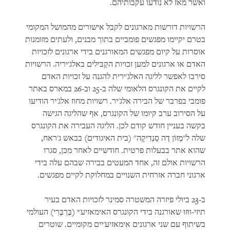
ואשר מאז לא נודעו עקבותיהם.
הרשויות דורשות מארגונים לקבל אישורים מהמושל המקומי
בטרם יקיימו מפגשים פומביים בתוך מבנים, ולעתים מזומנות
אוסרות על קיום מפגשים המאורגנים בידי ארגונים לזכויות
האדם או ארגונים למען זכויות הקַבּילים באלג'יריה. הרשויות
סירבו לאפשר לליגה האלג'ירית להגנה על זכויות האדם
לקיים את הקונגרס הלאומי שלה ב-25 וב-26 במארס באתר
פומבי בפרבר של הבירה אלג'יר. רשויות מחוז אלג'יר הודיעו
על הסירוב ערב קיומו של הקונגרס, אף שהליגה הגישה
בקשה בעניין חודש קודם לכן. הליגה העבירה את הקונגרס
שלה ל"מֶזוֹן דֶה סַנְדִיקָה" (בית האיגודים) בבאש ג'ראח,
שהוא אתר בבעלות פרטית. חודשיים לאחר מכן, סגרו
הרשויות אולם זה, אחד המעטים בבירה שבהם עלה בידי
ארגוני חברה אזרחית השנויים במחלוקת לקיים מפגשים.
ב-23 ביולי פיזרה המשטרה סמינר לזכויות האדם בעיר
תיזי-ווּזוּ שאורגנה בידי הקונגרס האימאזיע'י (בֶּרְבֶּרִי) העולמי
בשיתוף עם שני ארגונים אימאזיע'יים מקומיים. שוטרים