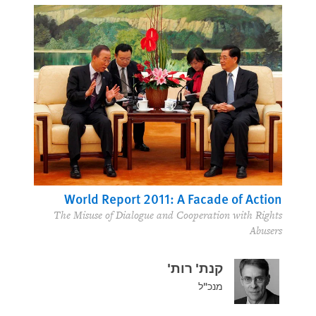
World Report 2011: A Facade of Action
The Misuse of Dialogue and Cooperation with Rights
Abusers
קנת' רות'
מנכ"ל