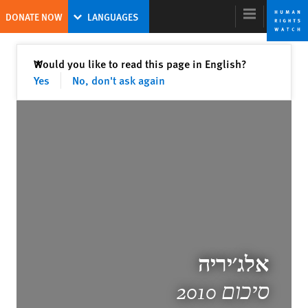
Skip
Skip
DONATE NOW
LANGUAGES
to
to
cookie
main
content
privacy
Close
Would you like to read this page in English?
✕
notice
Yes
No, don't ask again
World Report 2011
World Report 2011: A Facade of Action
Kenneth Roth
Former Executive Director
אלג'יריה
Schools as Battlegrounds
סיכום 2010