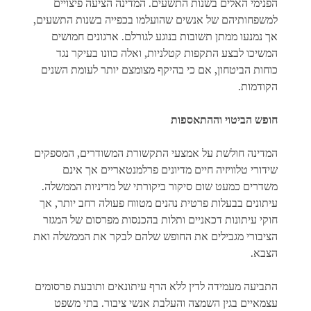
הפנימי האלים בשנות התשעים. המדינה הציעה פיצויים
למשפחותיהם של אנשים שהועלמו בכפייה בשנות התשעים,
אך נמנעו ממתן תשובות בנוגע לגורלם. ארגונים חמושים
המשיכו לבצע התקפות קטלניות, ואלה כוונו בעיקר נגד
כוחות הביטחון, אם כי בהיקף מצומצם יותר לעומת השנים
הקודמות.
חופש הביטוי וההתאספות
המדינה חולשת על אמצעי התקשורת המשודרים, המספקים
שידורי טלוויזיה חיים מדיונים פרלמנטאריים אך אינם
משדרים כמעט שום סיקור ביקורתי של מדיניות הממשלה.
עיתונים בבעלות פרטית נהנים מטווח פעולה רחב יותר, אך
חוקי עיתונות דכאניים ותלות בהכנסות מפרסום של המגזר
הציבורי מגבילים את החופש שלהם לבקר את הממשלה ואת
הצבא.
התביעה מעמידה לדין ללא הרף עיתונאים ותובעת פרסומים
עצמאיים בגין השמצה והעלבת אנשי ציבור. בתי משפט