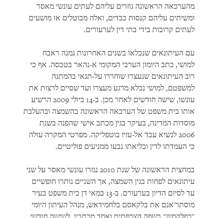
מהערכאה הראשונה גוזרים עליהם לעתים עונשי מאסר
ומשיתים עליהם קנסות כבדים, ואלה מבוטלים או מושעים
לעתים קרובות בידי בתי דין לערעורים.
עם העיתונאים שנכלאו בשנים האחרונות נמנה ראבח
למושי, כתב היומון הערבי המקומי א-נהאר בטבסה. אף כי
רוב העיתונאים שנעצרו שוחררו על-תנאי בהמתנה
למשפטם, למושי נכלא מרגע מעצרו ועד שסיים לרצות את
עונשו, שישה חודשים לאחר מכן. ב-14 ביולי 2009 הרשיע
אותו בית משפט של הערכאה הראשונה בהשמצה ובהעלבת
מוסדות המדינה, בעיקר בגין מכתב אישי שהפנה בשנת
2006 לנשיא עבד אל-עזיז בוטפליקה. מפרטי המקרה עולה
כי העמדתו לדין וכליאתו נבעו ממניעים פוליטיים.
במחצית הראשונה של שנת 2010 נגזרו עונשי מאסר על שני
עיתונאים לפחות בגין השמצה, אך השניים נותרו חופשיים
עד לסיום הדיון בערעורם. ב-13 במאי דן בית משפט בעיר
מוסתר'אנם את בלקאסם בלחמידאש, מנהל העיתון היומי
"רפלקסיון" בשפה הצרפתית ואחד מכתביו, לשישה חודשי