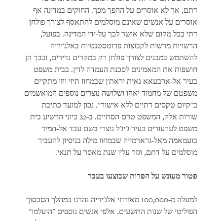
דתם, אך לא אוסרים על ההפך מכך. החוקים במדינה אף
אוסרים על אנשים שאינם מוסלמים להתאסף לצורך פולחן
דתי בכל מקום שלא אושר לכך על-ידי המדינה. בפועל,
הרשויות מרשות לקבוצות פרוטסטנטיות באלג'יריה
להשתמש במבנים לצורך פולחן רק במקרים נדירים, ובכך הן
חושפות את המאמינים לסכנת העמדה לדין. בבית משפט
בעיר אל-ארבעאא נאית יראת'ן שבמחוז תיזי ווּזו מתקיים
משפטם של מחמוד יאהו ושלושה נוצרים נוספים המואשמים
ב"קיום טקסים דתיים ללא אישור". נכון למועד כתיבת
שורות אלה, המשפט טרם הסתיים. ב-22 ביוני הרשיע בית
משפט לערעורים בעיר ג'יג'ל נוצרי בשם עבד אל-חמיד
בועמאמה מאל-גרארמייה שבמחוז מילה בניסיון להעביר
מוסלמים על דתם, וגזר עליו שנת מאסר על תנאי.
פטור מעונש על הפרות שבוצעו בעבר
למעלה מ-100,000 מאזרחי אלג'יריה נהרגו במהלך הסכסוך
הפוליטי של שנות התשעים. אלפי אנשים נוספים "הועלמו"