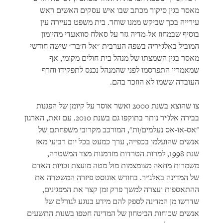
מאסר בגין סיקור מכתב שבו איש עסקים האשים ראש
עירייה בכך שביקש ממנו שוחד. בית משפט בעיירה עין
בוסיף שבמחוז אל-מדיה גזר על סאלח סוואעדי מהיומון
המוביל באלג'יריה בשפה הערבית "אל-ח'בר" שישה חודשי
מאסר בגין השמצתו של מנהל בית חולים מקומי, אף
שמאמריו התפרסמו לפני שהמנהל נכנס לתפקידו וחרף
העובדה ששמו לא הוזכר בהם.
צו שהוצא בשנת 2000 ואשר אוסר על קיומן של הפגנות
בבירה אלג'יר נותר בתוקפו גם בשנת 2010. עם זאת, הארגון
"אס-או-אס נעלמים/ות", המורכב מקרובי משפחתם של
אנשים שהועלמו בכפייה, ערך כמעט בכל יום רביעי מאז
שנת 1998, למרות הטרדות מזדמנות מצד המשטרה,
משמרות מחאה מצומצמות מול מטה מועצת זכויות האדם
של המדינה באלג'יר. בחודש אוגוסט פיזרה המשטרה את
ההתאספות ועצרה למשך פרק זמן קצר את המפגינים,
שדרשו מן המדינה לספק להם מידע בנוגע לגורלם של
אנשים שכוחות הביטחון של המדינה חטפו בשנות התשעים