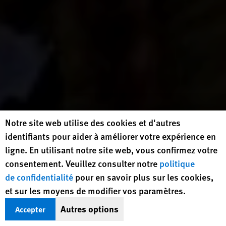
Human Rights Watch cookie preferences
Notre site web utilise des cookies et d'autres
identifiants pour aider à améliorer votre expérience en
ligne. En utilisant notre site web, vous confirmez votre
consentement. Veuillez consulter notre
politique
de confidentialité
pour en savoir plus sur les cookies,
et sur les moyens de modifier vos paramètres.
Des membres des services d'urgence ukrainiens retiraient
Autres options
Accepter
une partie de la toiture de l'Hôpital Okhmatdy pour enfants