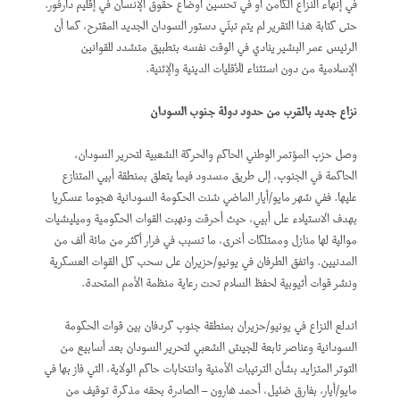
في إنهاء النزاع الكامن أو في تحسين أوضاع حقوق الإنسان في إقليم دارفور.
حتى كتابة هذا التقرير لم يتم تبنّي دستور السودان الجديد المقترح، كما أن
الرئيس عمر البشير ينادي في الوقت نفسه بتطبيق متشدد للقوانين
الإسلامية من دون استثناء للأقليات الدينية والإثنية.
نزاع جديد بالقرب من حدود دولة جنوب السودان
وصل حزب المؤتمر الوطني الحاكم والحركة الشعبية لتحرير السودان،
الحاكمة في الجنوب، إلى طريق مسدود فيما يتعلق بمنطقة أبيي المتنازع
عليها. ففي شهر مايو/أيار الماضي شنت الحكومة السودانية هجوما عسكريا
بهدف الاستيلاء على أبيي، حيث أحرقت ونهبت القوات الحكومية وميليشيات
موالية لها منازل وممتلكات أخرى، ما تسبب في فرار أكثر من مائة ألف من
المدنيين. واتفق الطرفان في يونيو/حزيران على سحب كل القوات العسكرية
ونشر قوات أثيوبية لحفظ السلام تحت رعاية منظمة الأمم المتحدة.
اندلع النزاع في يونيو/حزيران بمنطقة جنوب كردفان بين قوات الحكومة
السودانية وعناصر تابعة للجيش الشعبي لتحرير السودان بعد أسابيع من
التوتر المتزايد بشأن الترتيبات الأمنية وانتخابات حاكم الولاية، التي فاز بها في
مايو/أيار، بفارق ضئيل، أحمد هارون – الصادرة بحقه مذكرة توقيف من