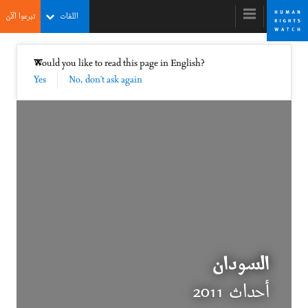
Skip
Skip
اللغات
تبرعوا الآن
to
to
cookie
main
content
privacy
إغلاق
Would you like to read this page in English?
✕
notice
Yes
No, don't ask again
World Report 2012
Time to Abandon the Autocrats and Embrace
Rights
קנת' רות'
מנכ"ל
السودان
أحداث 2011
Before the Arab Spring, the Unseen Thaw