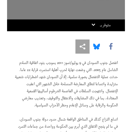
Europe’s Own Human Rights Crisis
From Paternalism to Dignity
متوفر بـ
World Report 2012: A Landmark Victory for
Domestic Workers
Share this via Facebook
Share this via Bluesky
Share this via مشاركة
World Report 2012: After the Fall
انفصل جنوب السودان في 9 يوليو/تموز 2011 بموجب بنود اتفاقية السلام
الشامل عام 2005، التي وضعت نهاية لحرب أهلية استمرت قرابة 22 عاما.
حدثت عملية الانفصال بصورة سلمية، إلا أن السودان شهد اضطرابات شعبية
متزايدة واتساعا لنطاق المعارضة المسلحة خلال الشهور التي اعقبت
الإنفصال. وانتهجت السلطات في العاصمة الخرطوم أساليبها القمعية
المعتادة، بما في ذلك المضايقات والاعتقال والتوقيف، وتعذيب معارضي
الحكومة والرقابة على وسائل الإعلام وحظر الأحزاب السياسية.
اندلع النزاع كذلك في المناطق الواقعة شمال حدود دولة جنوب السودان،
DOWNLOAD
في ما لم ينجح الاتفاق الذي أبرم بين الحكومة وواحدة من جماعات التمرد