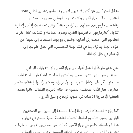
فخلال الفترة بين 30 أكتوبر/تشرين الأول و2 نوفمبر/تشرين الثاني 2010
اعتقلت سلطات جهاز الأمن والإستخبارات الوطني مجموعة صحفيين
وناشطين دارفوريين يعملون في "راديو دبنقا"، وهي خدمة بث إذاعي إخبارية
تتناول أخبار دارفور، إذ تعرضوا للضرب وسوء المعاملة والتعذيب خلال فترات
اعتقالهم التي امتدت إلى أسابيع وشهور. ووجهت السلطات إلى سبعة من
هؤلاء تهما جنائية، بما في ذلك تهمة التجسس، التي تصل عقوبتها إلى
الإعدام في حال الإدانة.
وفي شهر مايو/أيار اعتقل أفراد من جهاز الأمن والإستخبارات الوطني
صحفيَين سودانيَين إثنين بسبب محاولتهم إعداد تغطية إخبارية للانتخابات
في جنوب كردفان. وخلال شهري يونيو/حزيران وسبتمبر/أيلول إعتقلت عناصر
جهاز في جهاز الأمن صحفيين يعملون في قناة الجزيرة الفضائية كانوا بصدد
التغطية الإخبارية للأحداث في جنوب كردفان والنيل الأزرق.
كما وجّهت السلطات أيضا تهمة إشانة السمعة إلى إثنين من الصحفيين
البارزين بسبب تناولهم لحادثة اغتصاب الناشطة صفية اسحق في فبراير/
شباط بواسطة عناصر في جهاز الأمن. كما تعرض صحفيون آخرون لمضايقات
تلقوا خلالها تهديدات بتوجيه تهمة إشانة السمعة بحقهم بسبب التغطية