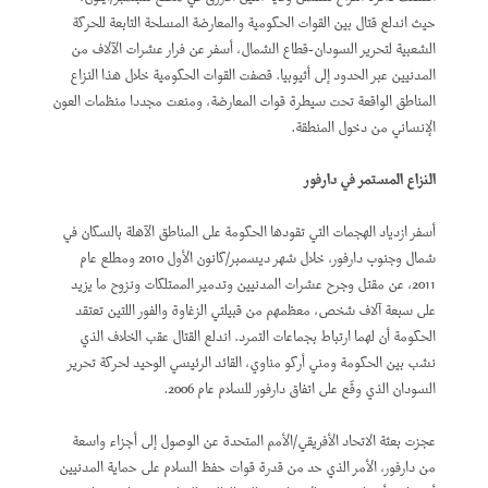
حيث اندلع قتال بين القوات الحكومية والمعارضة المسلحة التابعة للحركة
الشعبية لتحرير السودان-قطاع الشمال، أسفر عن فرار عشرات الآلاف من
المدنيين عبر الحدود إلى أثيوبيا. قصفت القوات الحكومية خلال هذا النزاع
المناطق الواقعة تحت سيطرة قوات المعارضة، ومنعت مجددا منظمات العون
الإنساني من دخول المنطقة.
النزاع المستمر في دارفور
أسفر ازدياد الهجمات التي تقودها الحكومة على المناطق الآهلة بالسكان في
شمال وجنوب دارفور، خلال شهر ديسمبر/كانون الأول 2010 ومطلع عام
2011، عن مقتل وجرح عشرات المدنيين وتدمير الممتلكات ونزوح ما يزيد
على سبعة آلاف شخص، معظمهم من قبيلتي الزغاوة والفور اللتين تعتقد
الحكومة أن لهما ارتباط بجماعات التمرد. اندلع القتال عقب الخلاف الذي
نشب بين الحكومة ومني أركو مناوي، القائد الرئيسي الوحيد لحركة تحرير
السودان الذي وقّع على اتفاق دارفور للسلام عام 2006.
عجزت بعثة الاتحاد الأفريقي/الأمم المتحدة عن الوصول إلى أجزاء واسعة
من دارفور، الأمر الذي حد من قدرة قوات حفظ السلام على حماية المدنيين