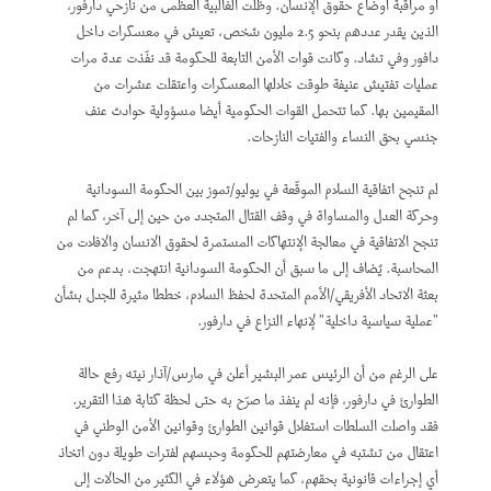
أو مراقبة أوضاع حقوق الإنسان. وظلت الغالبية العظمى من نازحي دارفور،
الذين يقدر عددهم بنحو 2.5 مليون شخص، تعيش في معسكرات داخل
دافور وفي تشاد. وكانت قوات الأمن التابعة للحكومة قد نفّذت عدة مرات
عمليات تفتيش عنيفة طوقت خلالها المعسكرات واعتقلت عشرات من
المقيمين بها. كما تتحمل القوات الحكومية أيضا مسؤولية حوادث عنف
جنسي بحق النساء والفتيات النازحات.
لم تنجح اتفاقية السلام الموقّعة في يوليو/تموز بين الحكومة السودانية
وحركة العدل والمساواة في وقف القتال المتجدد من حين إلى آخر، كما لم
تنجح الاتفاقية في معالجة الإنتهاكات المستمرة لحقوق الانسان والافلات من
المحاسبة. يُضاف إلى ما سبق أن الحكومة السودانية انتهجت، بدعم من
بعثة الاتحاد الأفريقي/الأمم المتحدة لحفظ السلام، خططا مثيرة للجدل بشأن
"عملية سياسية داخلية" لإنهاء النزاع في دارفور.
على الرغم من أن الرئيس عمر البشير أعلن في مارس/آذار نيته رفع حالة
الطوارئ في دارفور، فإنه لم ينفذ ما صرّح به حتى لحظة كتابة هذا التقرير.
فقد واصلت السلطات استغلال قوانين الطوارئ وقوانين الأمن الوطني في
اعتقال من تشتبه في معارضتهم للحكومة وحبسهم لفترات طويلة دون اتخاذ
أي إجراءات قانونية بحقهم، كما يتعرض هؤلاء في الكثير من الحالات إلى