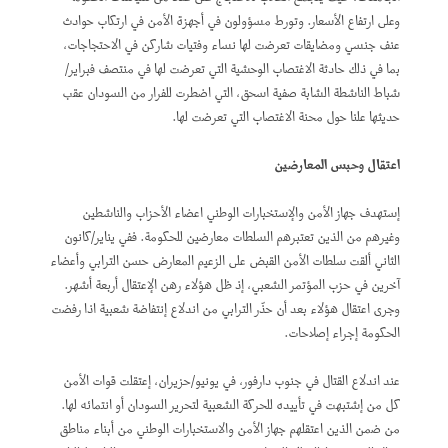
وعلى ارتفاع الأسعار. وتورط مسؤولون في أجهزة الأمن في ارتكاب حوادث
عنف جنسي ومضايقات تعرضت لها نساء وفتيات شاركن في الاحتجاجات،
بما في ذلك حادثة الاغتصاب الوحشية التي تعرضت لها في منتصف فبراير/
شباط الناشطة الشابة صفية اسحق، التي اضطرت للفرار من السودان عقب
حديثها علنا حول محنة الاغتصاب التي تعرضت لها.
اعتقال وحبس المعارضين
إستهدف جهاز الأمن والإستخبارات الوطني اعضاء الأحزاب والناشطين
وغيرهم من الذين تعتبرهم السلطات معارضين للحكومة. ففي يناير/كانون
الثاني ألقت سلطات الأمن القبض على الزعيم المعارض حسن الترابي وأعضاء
آخرين في حزب المؤتمر الشعبي، إذ ظل هؤلاء رهن الإعتقال أربعة أشهر.
وجرى اعتقال هؤلاء بعد أن حذّر الترابي من اندلاع إنتفاضة شعبية اذا رفضت
الحكومة إجراء إصلاحات.
عند اندلاع القتال في جنوب دارفور، في يونيو/حزيران، إعتقلت قوات الأمن
كل من إشتبهت في تأييده للحركة الشعبية لتحرير السودان أو انتمائه لها.
من ضمن الذين اعتقلهم جهاز الأمن والاستخبارات الوطني من أبناء مناطق