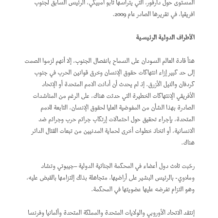
المستوى حول دارفور، التي يترأسها ثابو امبيكي، الرئيس السابق لجنوب
افريقيا، في تقريرها الصادر عام 2009.
الأطراف الدولية الرئيسية
هنأ قادة العالم السودان على السماح بانفصال الجنوب، إلا أنهم لزموا الصمت
إلى حد كبير إزاء انتهاكات حقوق الإنسان وخرق قوانين الحرب في جنوب
كردفان والنيل الأزرق. إذ لم يحدث أن أدانت الامم المتحدة أو الإتحاد
الأفريقي الإنتهاكات الخطيرة التي حدثت هناك، على الرغم من المناشدات
الصادرة بهذا الشأن من المفوضية العليا لحقوق الإنسان، التابعة للامم
المتحدة، بإجراء تحقيق حول احتمالات إرتكاب جرائم حرب وجرائم ضد
الانسانية، أو اتخاذ خطوات أخرى لحماية المدنيين من تبعات القتال الدائر
هناك.
رحّبت ثلاث دول أعضاء في المحكمة الجنائية الدولية –جيبوتي وتشاد
وملاوي- بالرئيس البشير على أراضيها، متجاهلة بذلك إلتزامها بالقبض عليه،
وهو التزام تفرضه عليها عضويتها في المحكمة.
إنتقد الاتحاد الأوروبي والولايات المتحدة والمملكة المتحدة وألمانيا وفرنسا