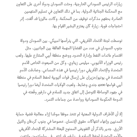
زيارات الرئيس السوداني الخارجية، وحثت السودان ودولا أخرى على التعاون
مع المحكمة الجنائية الدولية، بما في ذلك التعاون في تسليم المتهمين
الصادرة بحقهم مذكرات توقيف من المحكمة. وكانت ماليزيا قد ألغت، إثر
احتجاجات قوية، زيارة كان يعتزم البشير القيام بها.
توسطت لجنة الاتحاد الأفريقي، التي يترأسها امبيكي، بين السودان ودولة
جنوب السودان في عدد من القضايا المهمة العالقة بين الجانبين، مثل
اقتسام عائدات النفط وإدارة الحدود ووضع منطقة أبيي المتنازع عليها. ولعب
رئيس الوزراء الأثيوبي، ميليس زيناوي، وكل من المبعوث الخاص للأمم
المتحدة والإتحاد الأفريقي دورا رئيسيا في هذه المساعي. وصادقت الأمم
المتحدة في يونيو/حزيران على إرسال قوات أثيوبية لحفظ السلام في منطقة
أبيي قوامها 4200 جندي وضابط. ولعبت الولايات المتحدة أيضا دورا رئيسيا
في جهود الوساطة للتوصل إلى اتفاق جديد للسلام في دارفور وقّعته في
الدوحة الحكومة السودانية وواحدة من جماعات التمرد.
إلا أن الأطراف الدولية المعنية لم تتخذ موفقا موحَّدا إزاء معالجة قضية حماية
المدنيين وإنهاء انتهاكات حقوق الإنسان، خصوصا في جنوب كردفان والنيل
الأزرق. جدير بالذكر أن التفويض الممنوح للبعثة المشتركة للإتحاد الأفريقي
والأمم المتحدة لحفظ السلام في دارفور قد انتهى في يوليو/تموز، وانتهت