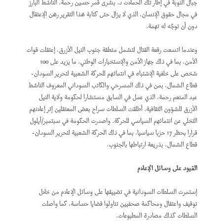
جبال النوبة في إطار تلك الحملات د. بشرى قمر حسين رحمة، الناشط البارز
في مجال حقوق الإنسان، الذي لا يزال حتى كتابة هذا التقرير رهن الإعتقال
دون أن توجَّه له تهمة.
وعندما اتسعت رقعة القتال لتشمل منطقة جنوب النيل الأزرق، إعتقلت قوات
الأمن، بما في ذلك جهاز الأمن والإستخبارات الوطني، ما يزيد على 100
شخص على خلفية الإشتباه في انتمائهم للحركة الشعبية لتحرير السودان-
قطاع الشمال، بمن في ذلك المسرحي والكاتب السوداني المعروف الناشط
عبد المنعم رحمة، الذي عمل في السابق مستشارا لحكومة ولاية النيل
الأزرق للشؤون الثقافية. أطلقت السلطات سراح بعض المعتقلين إثر إعلانهم
التخلي عن انتمائهم السياسي للحركة. واصدرت الحكومة في سبتمبر/أيلول
قرارا بحظر 17 حزبا سياسيا، بما في ذلك الحركة الشعبية لتحرير السودان-
قطاع الشمال، بذريعة ارتباطها بالجنوب.
القيود على وسائل الإعلام
إستمرت السلطات السودانية في تضييقها على وسائل الإعلام من خلال
توقيف واعتقال ومحاكمة صحفيين تناولوا قضايا حساسة، كما واصلت
السلطات كذلك مصادرة المطبوعات.