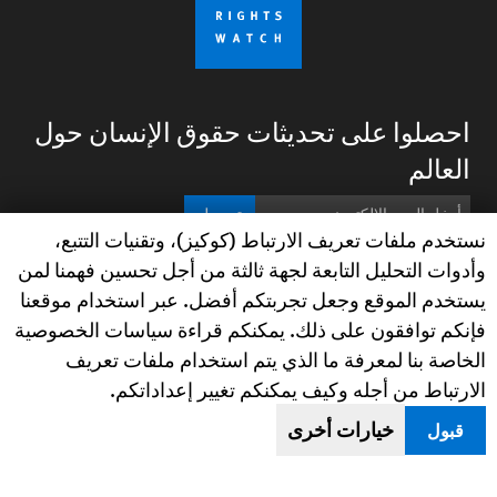
احصلوا على تحديثات حقوق الإنسان حول
العالم
تسجيل
Human Rights Watch cookie preferences
نستخدم ملفات تعريف الارتباط (كوكيز)، وتقنيات التتبع،
وأدوات التحليل التابعة لجهة ثالثة من أجل تحسين فهمنا لمن
gram
ouTube
Facebook
BlueSky
X
ابقوا على اتصال
يستخدم الموقع وجعل تجربتكم أفضل. عبر استخدام موقعنا
فإنكم توافقون على ذلك. يمكنكم قراءة سياسات الخصوصية
Footer
الخاصة بنا لمعرفة ما الذي يتم استخدام ملفات تعريف
خريطة الموقع
Text Version
menu
الارتباط من أجله وكيف يمكنكم تغيير إعداداتكم.
© 2026 Human Rights Watch
خيارات أخرى
قبول
Human Rights Watch
| 350 Fifth Avenue, 34th Floor | New York,
NY
10118-3299
USA
|
t
1.212.290.4700