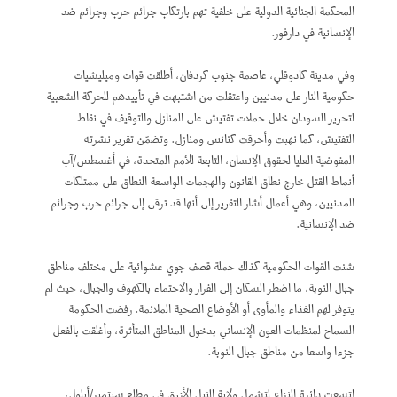
المحكمة الجنائية الدولية على خلفية تهم بارتكاب جرائم حرب وجرائم ضد
الإنسانية في دارفور.
وفي مدينة كادوقلي، عاصمة جنوب كردفان، أطلقت قوات وميليشيات
حكومية النار على مدنيين واعتقلت من اشتبهت في تأييدهم للحركة الشعبية
لتحرير السودان خلال حملات تفتيش على المنازل والتوقيف في نقاط
التفتيش، كما نهبت وأحرقت كنائس ومنازل. وتضمّن تقرير نشرته
المفوضية العليا لحقوق الإنسان، التابعة للأمم المتحدة، في أغسطس/آب
أنماط القتل خارج نطاق القانون والهجمات الواسعة النطاق على ممتلكات
المدنيين، وهي أعمال أشار التقرير إلى أنها قد ترقى إلى جرائم حرب وجرائم
ضد الإنسانية.
شنت القوات الحكومية كذلك حملة قصف جوي عشوائية على مختلف مناطق
جبال النوبة، ما اضطر السكان إلى الفرار والاحتماء بالكهوف والجبال، حيث لم
يتوفر لهم الغذاء والمأوى أو الأوضاع الصحية الملائمة. رفضت الحكومة
السماح لمنظمات العون الإنساني بدخول المناطق المتأثرة، وأغلقت بالفعل
جزءا واسعا من مناطق جبال النوبة.
اتسعت دائرة النزاع لتشمل ولاية النيل الأزرق في مطلع سبتمبر/أيلول،