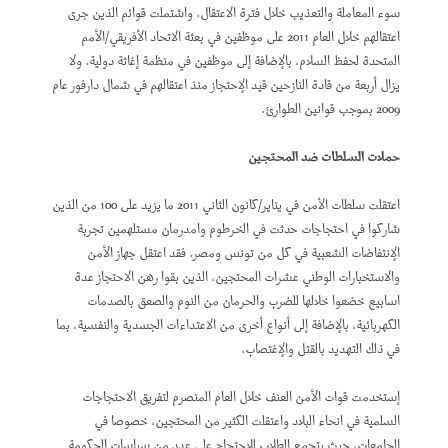
سوء المعاملة والتعذيب خلال فترة الاعتقال. واشتملت قوائم الذين جرى
اعتقالهم خلال العام 2011 على موظفين في بعثة الاتحاد الأفريقي/الأمم
المتحدة لحفظ السلام، بالإضافة إلى موظفين في منظمة إغاثة دولية. ولا
يزال أربعة من قادة النازحين قيد الإحتجاز منذ اعتقالهم في شمال دارفور عام
2009 بموجب قوانين الطوارئ.
حملات السلطات ضد المحتجين
اعتقلت سلطات الأمن في يناير/كانون الثاني 2011 ما يزيد على 100 من الذين
شاركوا في احتجاجات حدثت في الخرطوم وامدرمان مستلهمين تجربة
الإنتفاضات الشعبية في كل من تونس ومصر. فقد اعتقل جهاز الأمن
والاستخبارات الوطني عشرات المحتجين، الذين بقوا رهن الاحتجاز عدة
اسابيع خضعوا خلالها للضرب والحرمان من النوم والصعق بالصدمات
الكهربائية، بالإضافة إلى أنواع أخرى من الاعتداءات الجسدية والنفسية، بما
في ذلك التهديد بالقتل والإغتصاب.
إستخدمت قوات الأمن العنف خلال العام المنصرم لتفريق الاحتجاجات
السلمية في انحاء البلاد واعتقلت الكثير من المحتجين، خصوصا في
الجامعات، حيث يتجمع الطلاب للاحتجاج على عدد من سياسات الحكومة