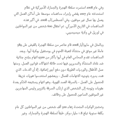
وفي عام 2008 استمرت سلطة الهجرة والجمارك الأميركية في نظام
استحدثته عام 2007 يقضي بإجراء مداهمات موسعة على أماكن العمل التي
يعمل بها عمال غير موثقين. وفي أغسطس/آب 2008، في أكبر هذه
المداهمات في التاريخ الأميركي، تم اعتقال 600 شخص من غير المواطنين
في لوريل في ولاية ميسيسيبي.
وبالمثل في مايو/أيار 2008 قام عناصر من سلطة الهجرة بالقبض على 389
عاملاً غير موثق في منشأة لتعبئة اللحوم في بوستفيل بولاية أيوا. وبعد
المداهمات تقدم المحامي العام في أيوا بأكثر من 9300 اتهام بجُنح جنائية
ضد مُلاك المنشآة والمديرين فيها تحت طائلة انتهاكات قوانين العمل، ومنها
عمل الأطفال والورديات الطويلة دون دفع أجور إضافية. إلا أن الادعاء، الذي
هدد بدوره بتوجيه الاتهامات للعمال - وبعضهم استخدموا هويات مُزيفة
للحصول على العمل - بالسرقة العمد للهوية، وهو اتهام يستتبعه الحُكم بعدة
عقوبات ويُوجه إلى الشخص الذي ارتكب السرقة بالتزوير وليس المهاجرين
غير الموثقين الساعين للحصول على وظائف.
وتحتجز الولايات المتحدة زهاء 300 ألف شخص من غير المواطنين كل عام
بكلفة سنوية تبلغ 1.8 مليار دولار، طبقاً لسلطة الهجرة والجمارك. وغير