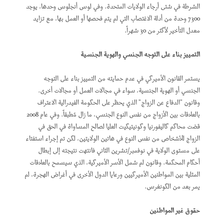
الشرطة في شتى أرجاء الولايات المتحدة. وفي لوس أنجلوس وحدها، يوجد
7300 وحدة من أدلة الاغتصاب التي لم يتم فحصها أو العمل بها، مع تزايد
معدل التأخير لأكثر من 30 شهراً.
التمييز بناء على التوجه الجنسي والهوية الجنسية
يستمر القانون الأميركي في عدم حمايته من التمييز بناء على التوجه
الجنسي أو الهوية الجنسية، سواء في مجالات العمل أو مجالات أخرى.
وقانون "الدفاع عن الزواج" الذي يحظر على الحكومة الفيدرالية الاعتراف
بالعلاقات بين الأزواج من نفس النوع الجنسي، ما زال مُطبقاً. وفي عام 2008
قضت محاكم كاليفورنيا وكونيتيكيت العليا لصالح المساواة في الحق في
الزواج للأشخاص من نفس النوع في هاتين الولايتين، لكن تم إجراء استفتاء
على مستوى الولاية في نوفمبر/تشرين الثاني فانتهت نتيجته إلى إبطال
أحكام المحكمة. وقانون لم شمل الأسر الأميركية، الذي سيسمح بالعلاقات
المثلية بين المواطنين الأميركيين ورعايا الدول الأخرى في أغراض الهجرة، لم
يمر بعد من الكونغرس.
حقوق غير المواطنين