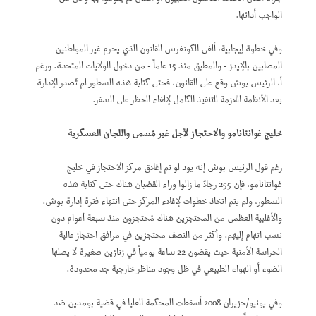
الواجب أدائها.
وفي خطوة إيجابية، ألغى الكونغرس القانون الذي يحرم غير المواطنين
المصابين بالإيدز - والمطبق منذ 15 عاماً - من دخول الولايات المتحدة. ورغم
أ، الرئيس بوش وقع على القانون، فحتى كتابة هذه السطور لم تُصدر الإدارة
بعد الأنظمة اللازمة للتنفيذ الكامل لإلغاء الحظر على السفر.
خليج غوانتانامو والاحتجاز لأجل غير مُسمى واللجان العسكرية
رغم قول الرئيس بوش إنه يود لو تم إغلاق مركز الاحتجاز في خليج
غوانتانامو، فإن 255 رجلاً ما زالوا وراء القضبان هناك حتى كتابة هذه
السطور، ولم يتم اتخاذ خطوات لإغلاء المركز حتى انتهاء فترة إدارة بوش.
والأغلبية العظمى من المحتجزين هناك مُحتجزون منذ سبعة أعوام دون
نسب اتهام إليهم. وأكثر من النصف محتجزين في مرافق احتجاز عالية
الحراسة الأمنية حيث يقضون 22 ساعة يومياً في زنازين صغيرة لا يصلها
الضوء أو الهواء الطبيعي في ظل وجود مناظر خارجية جد محدودة.
وفي يونيو/حزيران 2008 أسقطت المحكمة العليا في قضية بومدين ضد