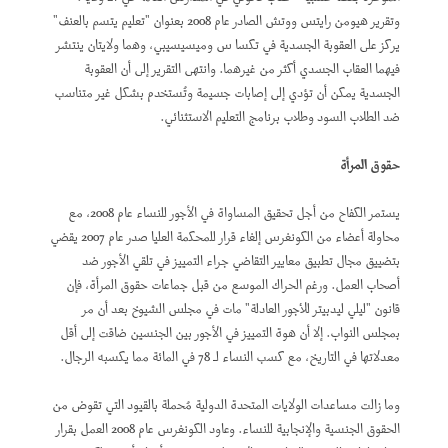
وتقرير هيومن رايتس ووتش الصادر عام 2008 بعنوان "تعليم يتسم بالعنف"
يركز على العقوبة الجسدية في تكسا س وميسيسيبي، وهما ولايتان ينتشر
فيهما العقاب الجسدي أكثر من غيرهما. وانتهى التقرير إلى أن العقوبة
الجسدية يمكن أن تؤدي إلى إصابات جسيمة وتُستخدم بشكل غير متناسب
ضد الطلاب السود وطلاب برنامج التعليم الاستثنائي.
حقوق المرأة
يستمر الكفاح من أجل تحقيق المساواة في الأجور للنساء عام 2008، مع
محاولة أعضاء من الكونغرس إلغاء قرار للمحكمة العليا صدر عام 2007 يقضي
بتضييق مجال تطبيق معايير التقاضي جراء التمييز في تلقي الأجور ضد
أصحاب العمل. ورغم الحراك الموسع من قبل جماعات حقوق المرأة، فإن
قانون "ليلي ليدبيتر للأجور العادلة" مات في مجلس الشيوخ بعد أن مر
بمجلس النواب. إلا أن هوة التمييز في الأجور بين الجنسين ضاقت إلى أقل
معدلاتها في التاريخ، مع كسب النساء لـ 78 في المائة مما يكسبه الرجال.
وما زالت مساعدات الولايات المتحدة الدولية مُحملة بالقيود التي تقوض من
الحقوق الجنسية والإنجابية للنساء. وعاود الكونغرس عام 2008 العمل بقرار