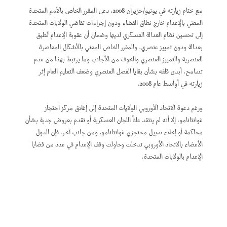
مع ختام زيارته في يونيو/حزيران 2008، دعى المقرر الخاص بالأمم المتحدة
المعني بالإعدام خارج نطاق القضاء ودون إجراءات تقاضي الولايات المتحدة
إلى تحسين نظام العدالة العسكري لديها وضمان أن عقوبة الإعدام تُطبق
بعدالة ودون تمييز عنصري. والمقرر الخاص المعني بالأشكال المعاصرة
للعنصرية والتمييز العنصري والخوف من الأجانب وما يرتبط بهذا من عدم
تسامح، أبدى قلقه بشأن بقايا الفصل العنصري وضعف التعليم العام إثر
زيارته في أواسط عام 2008.
ورغم دعوة الاتحاد الأوروبي الولايات المتحدة إلى إغلاق مركز احتجاز
غوانتانامو، إلا أنه لم ينتقد علناً اللجان العسكرية أو تقدم بعروض جدية بشأن
محاكمة أو إخلاء سبيل محتجزي غوانتانامو. ومن جانب آخر، فإن الدول
الأعضاء بالاتحاد الأوروبي تدخلت وحاولت وقف الإعدام في عدد من قضايا
الإعدام بالولايات المتحدة.