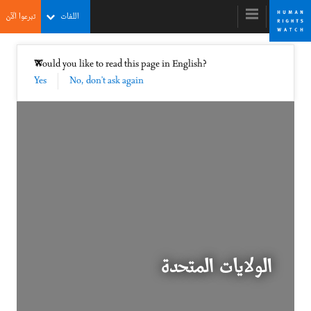
Skip
Skip
اللغات
تبرعوا الآن
to
to
cookie
main
content
privacy
إغلاق
Would you like to read this page in English?
✕
notice
Yes
No, don't ask again
World Report 2009
Taking Back the Initiative from the Human
Rights Spoilers
الولايات المتحدة
DOWNLOAD