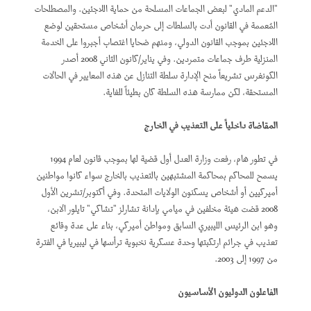
"الدعم المادي" لبعض الجماعات المسلحة من حماية اللاجئين. والمصطلحات
المُعممة في القانون أدت بالسلطات إلى حرمان أشخاص مستحقين لوضع
اللاجئين بموجب القانون الدولي، ومنهم ضحايا اغتصاب أجبروا على الخدمة
المنزلية طرف جماعات متمردين. وفي يناير/كانون الثاني 2008 أصدر
الكونغرس تشريعاً منح الإدارة سلطة التنازل عن هذه المعايير في الحالات
المستحقة، لكن ممارسة هذه السلطة كان بطيئاً للغاية.
المقاضاة داخلياً على التعذيب في الخارج
في تطور هام، رفعت وزارة العدل أول قضية لها بموجب قانون لعام 1994
يسمح للمحاكم بمحاكمة المشتبهين بالتعذيب بالخارج سواء كانوا مواطنين
أميركيين أو أشخاص يسكنون الولايات المتحدة. وفي أكتوبر/تشرين الأول
2008 قضت هيئة مخلفين في ميامي بإدانة تشارلز "تشاكي" تايلور الابن،
وهو ابن الرئيس الليبيري السابق ومواطن أميركي، بناء على عدة وقائع
تعذيب في جرائم ارتكبتها وحدة عسكرية نخبوية ترأسها في ليبيريا في الفترة
من 1997 إلى 2003.
الفاعلون الدوليون الأساسيون