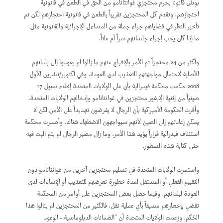
بوش قانوناً يحرم محتجزي غوانتانامو من الحق في الطعن في قانونية
احتجازهم. وتقدم كل المحتجزين تقريباً بالطعن في قانونية احتجازهم لكن تم
تأخير النظر في قضاياهم جراء جملة من المساءل الإجرائية والقانونية مثل
ما إذا كان يجب إجراء جلساتهم سراً أم علناً.
وأكثر من 24 محتجزاً تم الأمر بالإفراج عنهم ما زالوا لم يعودوا إلى بلدانهم
الأصلية لاحتمال مواجهتهم للتعذيب لدى العودة. وفي أكتوبر/تشرين الأول
2008 حكمت محكمة فيدرالية بأن على الولايات المتحدة إخلاء سبيل 17
صينياً من إثنية الإيغور محتجزين في غوانتانامو وإدخالهم الولايات المتحدة.
وأقرت الحكومة الأميركية بأن الرجال لا يفرضون تهديداً على الأمن لكن لا
يمكن إعادتهم إلى الصين لأنهم سيواجهون الاضطهاد هناك. وأصدرت محكمة
استئناف فيدرالية قراراً يؤيد هذا الأمر، وما زال مصير الرجال لم يتم البت فيه
حتى كتابة هذه السطور.
واستمرت الولايات المتحدة في تسليم محتجزين آخرين من غوانتانامو دون
التقييم الفعلي أو المستقل لمدة خطورة تعرضهم للتعذيب أو الإساءات لدى
العودة لبلدانهم. وفيما حصل بعض المحتجزين على أوامر من المحكمة
تقضي بإخطارهم مسبقاً بأي عملية نقل، فالكثير من المحتجزين لم ينالوا هذا
الحُكم. وزعمت الولايات المتحدة أن "الضمانات الدبلوماسية - الوعود