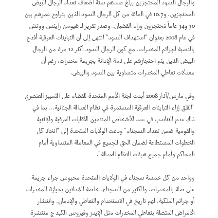
والرجال السود المحتجزين يبلغ عددهم ستة أضعاف تعداد الرجال البيض
المحتجزين، و10.7 في المائة من كل الرجال السود الذين يتراوح عمرهم بين
30 و34 عاماً مُحتجزون وراء القضبان. وصدر تقرير لـ هيومن رايتس ووتش
في عام 2008 بعنوان "استهداف السود" انتهى إلى أن التباينات العرقية أفدح
بالنسبة لجرائم المخدرات، مع كون الرجال السود أكثر 12 مرة من الرجال
البيض الذين يتم احتجازهم على ذمة الإدانة بجريمة مخدرات، رغم أن
معدلات تعاطي المخدرات متساوية بين السود والبيض.
وفي مارس/آذار 2008 أبدت لجنة الأمم المتحدة للقضاء على التمييز العنصري
"القلق إزاء التباينات العرقية المستمرة في نظام العدالة الجنائية... بما في
ذلك عدم التناسب في عدد الأشخاص المنتمين للأقليات العرقية والإثنية
والقومية ضمن تعداد السجناء" ودعت الولايات المتحدة إلى "اتخاذ كل
الخطوات المستطاعة لضمان الحق للجميع في المعاملة المتساوية أمام
المحاكم وأمام جميع هيئات النظام العدالة".
وواحد من كل خمسة سجناء في الولايات المتحدة محبوس جراء جريمة
على صلة بالمخدرات. والكثير من السجناء، خاصة المُدانين بحيازة المخدرات
أو جرائم الملكية، لهم تاريخ في الاستخدام والتعاطي والإدمان. وانتشار
الأمراض المتصلة بتعاطي المخدرات مثل الإيدز وفيروس الكبد ج منتشرة