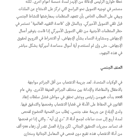
خطة طوارئ الرئيس للإغاثة من الإيدز لمدة خمسة أعوام أخرى، لكنه
مستمر في توجيه التمويل نحو البرامج التي تركز على الامتناع عن الملذات
ويبقي على المطلب الخاص بأن تتعهد المنظمات بمعارضتها للنشاط الجنسي
قبل تلقي التمويل الأميركي. وبالمثل فإن "قاعدة التقييد العالمية" تستمر في
حظر المنظمات الأجنبية من تلقي التمويل الأميركي إذا قامت بتوفير أعمال
الإجهاض ومشاورة النساء بشأن الإجهاض، أو الانخراط في الترويج لحقوق
الإجهاض، حتى وإن لم تُستخدم أية أموال مساعدة أميركية بشكل مباشر
في هذه الجهود.
العنف الجنسي
في الولايات المتحدة، تُعد جريمة الاغتصاب من أقل الجرائم مواجهة
بالاعتقال والمقاضاة والإدانة بين مختلف الجرائم العنيفة الأخرى. وفي عام
2008 بدأت هيومن رايتس ووتش تحقق في مواطن فشل سلطات إنفاذ
القانون في الحفاظ على الأدلة في قضايا الاغتصاب وفحصها والتدقيق فيها.
ولدى الإبلاغ عن جريمة عنف جنسي، يُطلب من الضحية الخضوع لفحص
لمدة أربع إلى ست ساعات لجمع أدلة الـ "دي إن أيه"، والتي إذا تم فحصها
قد تساعد مجريات التحقيق الجنائي. لكن وزارة العدل تقدر أن زهاء 500 ألف
من أدلة الاغتصاب هذه تقبع دون فحص في المعامل الجنائية ومخازن