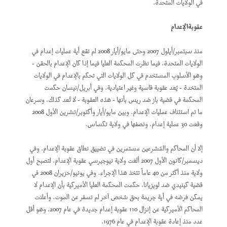
في الولايات المتحدة.
عقوبةالإعدام
منذ سبتمبر/أيلول 2007 وحتى مايو/أيار 2008 لم تقع أية عمليات إعدام في
الولايات المتحدة، فيما نظرت المحكمة العليا فيما إذا كان الإعدام بالحقن -
وهو الأسلوب المستخدم في كل الولايات التي تحكم بالإعدام في الولايات
المتخدة - يُعد عقوبة قاسية وغير اعتيادية. وفي أبريل/نيسان حكمت
المحكمة في قضية باز ضد ريس بأنها - هذه العقوبة - لا تُعد كذلك، وسرعان
ما تم استئناف عمليات الإعدام. وبين مايو/أيار وأكتوبر/تشرين الأول 2008
وقعت 30 عملية إعدام، ونصفها في ولاية تكساس.
إلا أن المحاكم والمُشرعين مستمرين في تضييق نطاق عقوبة الإعدام. وفي
ديسمبر/كانون الأول 2007 ألغت ولاية نيوجيرسي عقوبة الإعدام، لتصبح أول
ولاية منذ أكثر من 40 عاماً تتخذ هذا الإجراء. وفي يونيو/حزيران 2008 في
قضية كينيدي ضد لويزيانا، حكمت المحكمة العليا الأميركية بأن الإعدام لا
يمكن فرضه في أية جريمة بحق شخص آخر لم تسفر عن الموت. وأعلنت
المحاكم الأميركية عن إنزال 110 عقوبة إعدام جديدة في عام 2007، وهو أقل
عدد منذ إعادة عقوبة الإعدام في عام 1976.