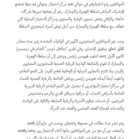
المواطنين يتم احتجازهم في حوالي 300 مركز احتجاز، وحوالي 24 منها تخضع
للإشراف المباشر لسلطة الهجرة والجمارك، رغم أن بعضها تديرها شركات
خاصة، والباقي يخص سجون الولاية والسجون ومراكز الاحتجاز المحلية التي
تتعاقد مع سلطة الهجرة والجمارك من أجل توفير أسرّة لمحتجزي السلطة.
وعدد غير المواطنين المحتجزين الكبير في الولايات المتحدة يثير عدة مصادر
للقلق تتعلق بحقوق الإنسان. وفي تقرير "تجاهل مُزمن" الصادر في ديسمبر/
كانون الأول 2007 انتهت هيومن رايتس ووتش إلى أن سلطة الهجرة
والجمارك لا تقوم بالمتابعة الواجبة للرعاية الصحية للمحتجزين المصابين
بالإيدز، ولا تلتزم بالمعايير الدولية أو الوطنية لعلاج الإيدز على النحو الملائم.
وانتهت أيضاً أبحاث هيومن رايتس ووتش الخاصة بالرعاية الصحية للنساء
في مراكز احتجاز المهاجرين لا تشمل على النحو الملائم الرعاية الدورية
الخاصة بأمراض النساء، أو مراقبة سرطان الثدي والرحم وتشخيص
المرضين، أو خدمات تنظيم الأسرة والرعاية السابقة والتالية على الولادة،
والخدمات لضحايا العنف الجنسي والعنف ضد المرأة.
وتم نشر عدة مقالات في صحيفة واشنطن بوست في مايو/أيار 2008
وكشفت عن أن 30 من غير المواطنين ماتوا أثناء الاحتجاز بين 2003 و2008
جراء أفعال اتخذها العاملون الطبيون أو أعمال لم يقوموا بها وكان من