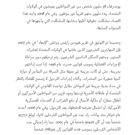
يوجدزهاء 38 مليون شخص من غير المواطنين يعيشون في الولايات
المتحدة، و12 مليون منهم تقريباً غير موثقين. وفي عام 2008 واجه هذا
التعداد مشكلات حقوقية أغلبها مشابهة للمشكلات التي واجهوها في
السنوات السابقة.
وحسبما تم التوثيق في تقرير هيومن رايتس ووتش "الإبعاد" في عام 2007
فإن المهاجرين الشرعيين الذين عاشوا في الولايات المتحدة لعشرات
السنين، ومنهم السكان الدائمين الشرعيين، يتم ترحيلهم دون مراعاة
الإجراءات القضائية بموجب قوانين صدرت عام 1996، إذا تمت إدانتهم
بجريمة، حتى لو كانت جريمة غير عنيفة مثل السرقة من المتاجر أو حيازة
كمية صغيرة من المخدرات. وأثناء إجراءات الترحيل لا يُسمح للقضاة بالنظر
في مدة جدية جريمة غير المواطن مقابل تواجده القانوني في الولايات
المتحدة أو علاقاته الأسرية (ومنها وجود قرين من المواطنين الأميركيين أو
أطفال صغار)، أو ملكية الأعمال أو دفع الضرائب أو الخدمات للعسكرية
الأميركية، أو احتمال تعرضه للاضطهاد بعد الترحيل. وفي عام 2006، أحدث
عام تتوافر منه بيانات، زاد عدد غير المواطنين المُرحلين ثانية، ليبلغ 95752
شخصاً بعد أن كان 90426 شخصاً في عام 2005، مما زاد إجمالي عدد
الأشخاص المُرحلين بموجب هذه القوانين إلى 768345 شخصاً.