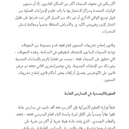
أكثر بكثير في صفوف السجناء أكثر من السكان العاديين. إلا أن سجون
الولايات المتحدة ومراكز الاحتجاز بها ما زالت تقاوم الإجراءات العملية من
قبيل توزيع الواقي الذكري أو غير ذلك من السبل التي ثبت قدرتها على تقليل
انتشار الإيدز وفيروس الكبد ج، والأمراض المنتقلة جنسياً ومعالجة إدمان
المخدرات.
وقانون إصلاح تشريعات السجون لعام 1996 قدم مجموعة من المعوقات
تواجه السجناء الساعين للانتصاف لحقوقهم في المحكمة. وهذه المعوقات -
التي تنطبق على السجناء فقط - نجمت عن قضايا بالزعم بالإساءات الجنسية
وغير ذلك من الإصابات الجسيمة. وفي نوفمبر/تشرين الثاني 2007 تم عرض
قانون على الكونغرس بتعديل أو إلغاء بعض أحكام قانون إصلاح تشريعات
السجون.
العقوبةالجسدية في المدارس العامة
طبقاً لوزارة التعليم الأميركية فإن أكثر من 200 ألف تلميد في مدارس عامة
تلقوا عقاباً جسدياً على الأقل لمرة واحدة أثناء العام المدرسي 2006 - 2007.
والعقاب الجسدي - الذي يتخذ عادة هيئة ضربة أو أكثر من ضربة على
المؤخرة بعصا خشبية - عقاب قانوني في المدارس العامة في 21 ولاية.