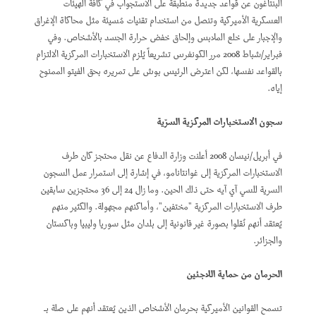
البنتاغون عن قواعد جديدة منطبقة على الاستجواب في كافة الهيئات
العسكرية الأميركية وتنصل من استخدام تقنيات مُسيئة مثل محاكاة الإغراق
والإجبار على خلع الملابس وإلحاق خفض حرارة الجسد بالأشخاص. وفي
فبراير/شباط 2008 مرر الكونغرس تشريعاً يُلزم الاستخبارات المركزية الالتزام
بالقواعد نفسها، لكن اعترض الرئيس بوش على تمريره بحق الفيتو الممنوح
إياه.
سجون الاستخبارات المركزية السرّية
في أبريل/نيسان 2008 أعلنت وزارة الدفاع عن نقل محتجز كان طرف
الاستخبارات المركزية إلى غوانتانامو، في إشارة إلى استمرار عمل السجون
السرية للسي آي آيه حتى ذلك الحين. وما زال 24 إلى 36 محتجزين سابقين
طرف الاستخبارات المركزية "مختفين"، وأماكنهم مجهولة. والكثير منهم
يُعتقد أنهم نُقلوا بصورة غير قانونية إلى بلدان مثل سوريا وليبيا وباكستان
والجزائر.
الحرمان من حماية اللاجئين
تسمح القوانين الأميركية بحرمان الأشخاص الذين يُعتقد أنهم على صلة بـ