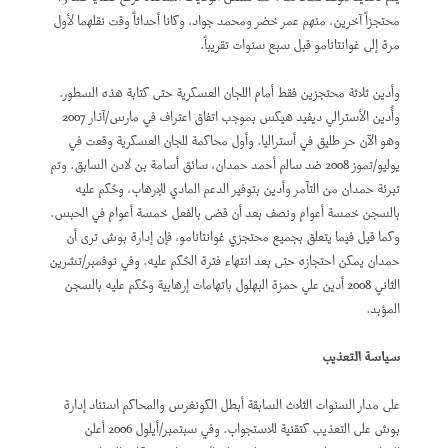
محتجزاً آخرين، منهم عمر خضر ومحمد جواد، وكانا أحداثاً وقت نقلهما لأول
مرة إلى غوانتانامو قبل سبع سنوات تقريباً.
وأدين ثلاثة محتجزين فقط أمام اللجان العسكرية حتى كتابة هذه السطور.
وأُدين الأسترالي ديفيد هيكس بموجب اتفاق اعتراف في مارس/آذار 2007
وهو الآن حر طليق في أستراليا. وأول محاكمة للجان العسكرية وقعت في
يوليو/تموز 2008 ضد سالم أحمد حمدان، سائق أسامة بن لادن السابق. وتم
تبرئة حمدان من التآمر وأدين بتوفير الدعم المادي للإرهاب، وحُكم عليه
بالسجن خمسة أعوام ونصف بعد أن قضى بالفعل خمسة أعوام في الحبس.
وكما قيل فيما يتعلق بجميع محتجزي غوانتانامو، فإن إدارة بوش ترى أن
حمدان يمكن احتجازه حتى بعد انتهاء فترة الحُكم عليه. وفي نوفمبر/تشرين
الثاني 2008 أدين علي حمزة البهلول باتهامات إرهابية وحُكم عليه بالسجن
المؤبد.
سياسة التعذيب
على مدار السنوات الثلاث السابقة أبطل الكونغرس والمحاكم استناد إدارة
بوش على التعذيب كتقنية للاستجواب. وفي سبتمبر/أيلول 2006 أعلن