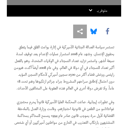
متوفر بـ
Share this via Facebook
Share this via Bluesky
Share this via مشاركة
تستمر سياسة العدالة الجنائية الأميركية في إثارة بواعث القلق فيما يتعلق
بحقوق الإنسان. وشهد عام 2008 استمرار عمليات الإعدام بعد توقيف لمدة
سبعة أشهر، واستمر تزايد تعداد السجناء في الولايات المتحدة، وهو بالفعل
أكبر تعداد للسجناء في أي دولة في العالم. وفي عام 2008 أيضاً أكدت هيومن
رايتس ووتش قضاء أكثر من 2500 سجين أميركي لأحكام السجن المؤبد
دون احتمال لإطلاق سراحهم المشروط جراء جرائم ارتكبوها وهم تحت 18
عاماً، ولا تفرض دولة أخرى في العالم هذه العقوبة على المخالفين الأحداث.
وفي تطورات إيجابية، صاغت المحكمة العليا الأميركية قانوناً يحرم محتجزي
غوانتانامو من الطعن في قانونية احتجازهم، وقامت وزارة العدل بالملاحقة
القضائية لأول مرة بموجب قانون صادر عام 1994 يسمح للمحاكم بمحاكمة
المشتبهين بارتكاب التعذيب في الخارج من مواطنين أميركيين أو أي شخص