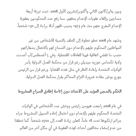
وبين يناير/كانون الثاني وأكتوبر/تشرين الأول 2008، تمت تبرئة أربعة
مساجين وإلغاء عقوبات الإعدام بحقهم، مما رفع عدد المحكومين بعقوبة
الإعدام المفرج عنهم منذ عام 1973 بسبب ظهور أدلة براءة إلى 130 شخصاً.
وشهد عام 2008 خطو خطوة إلى الخلف بالنسبة للأشخاص من غير
المواطنين المحكوم عليهم بالإعدام دون السماح لهم بالاتصال بسفاراتهم
حسب ما تقضي اتفاقية فيينا للعلاقات القنصلية. وفي 5 أغسطس/آب أعدمت
ولاية تكساس خوزيه ميديلن رغم قرار من محكمة العدل الدولية يأمر
الولايات المتحدة بإعادة النظر في مثل هذه القضايا، ورغم قرار من الرئيس
جورج بوش مفاده ضرورة التزام المحاكم بقرار محكمة العدل الدولية.
الحُكم بالسجن المؤبد على الأحداث دون إتاحة إطلاق السراح المشروط
في عام 2008 راجعت هيومن رايتس ووتش عدد الأشخاص في الولايات
المتحدة المحكوم عليهم بالإعدام دون احتمال إخلاء السبيل المشروط جراء
جرائم ارتكبوها تحت 18 عاماً، لتعلن زيادة العدد إلى 2502 شخصاً. كما تحققنا
من عدم إمضاء مخالفين أحداث لهذه العقوبة في أي مكان آخر من العالم.