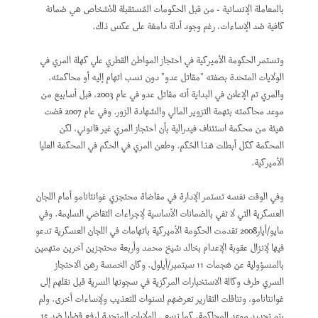
بالمعاملة الإنسانية - من قبل الحكومات المُستقبلة للأشخاص هي ضمانة
كافية ضد الإساءات، رغم وجود أدلة دامغة على عكس ذلك.
وتستمر الحكومة الأميركية في احتجاز المواطن القطري علي كهلة المري في
الولايات المتحدة بصفته "مقاتل عدو" دون نسب اتهام إليه أو محاكمته.
والمري تم الإعلان في البداية أنه مقاتل عدو في عام 2003، قبل أسابيع من
موعد محاكمته بتهمة التزوير المالي والشهادة الزور. وفي عام 2007 قضت
هيئة من محكمة استئناف فيدرالية بأن احتجاز المري غير قانوني، لكن
المحكمة ككل أبطلت هذا الحُكم. وطعن المري في الحكم في المحكمة العليا
الأميركية.
وفي الوقت نفسه تستمر الإدارة في مقاضاة محتجزي غوانتانامو أمام اللجان
العسكرية التي لا تفي بالضمانات الأساسية لإجراءات التقاضي السليمة. وفي
مايو/أيار2008 تقدمت الحكومة الأميركية باتهامات في اللجان العسكرية تدعو
فيها لإنزال عقوبة الإعدام بخالد شيخ محمد وأربعة محتجزين آخرين متهمين
بالمسؤولية عن هجمات 11 سبتمبر/أيلول. وكان الخمسة رهن الاحتجاز
السري طرف وكالة الاستخبارات المركزية في سجونها السرية قبل نقلهم إلى
غوانتانامو، وتناقلت التقارير تعرضهم لسنوات للتعذيب ولإساءات أخرى. ولم
يتم تحديد موعد للمحاكمة. كما تسعى الولايات المتحدة لرفع قضايا ضد 15