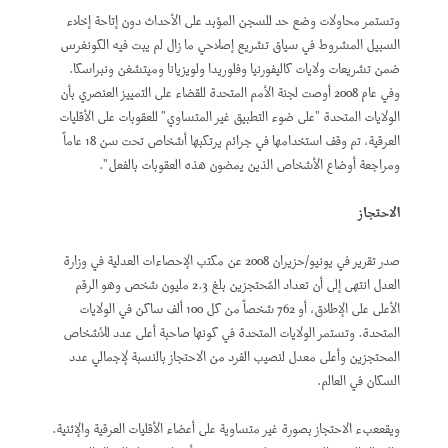
وتستمر محاولات وضع حد للسجن المؤبد على الأحداث دون إتاحة إخلاء
السبيل المشروط في سياق تشريع إصلاحي ما زال لم يبت فيه الكونغرس
ضمن تشريعات ولايات كاليفورنيا وفلوريدا ولويزيانا وميتشغن ونبراسكا.
وفي عام 2008 أوصت لجنة الأمم المتحدة للقضاء على التمييز العنصري بأن
الولايات المتحدة "على ضوء التطبيق غير المتساوي" للعقوبات على الأقليات
العرقية، تم وقف استخدامها في جرائم يرتكبها أشخاص تحت سن 18 عاماً
ومراجعة أوضاع الأشخاص الذين يمضون هذه العقوبات بالفعل".
الاحتجاز
صدر تقرير في يونيو/حزيران 2008 عن مكتب الإحصاءات العدلية في وزارة
العدل انتهى إلى أن تعداد المُحتجزين بلغ 2.3 مليون شخص وهو الرقم
الأعلى على الإطلاق، أو 762 شخصاً من كل 100 ألف ساكن في الولايات
المتحدة. وتستمر الولايات المتحدة في كونها صاحبة أعلى عدد للأشخاص
المحتجزين وأعلى معدل لنصيب الفرد من الاحتجاز بالنسبة لإجمالي عدد
السكان في العالم.
ويقععبء الاحتجاز بصورة غير متساوية على أعضاء الأقليات العرقية والإثنية.