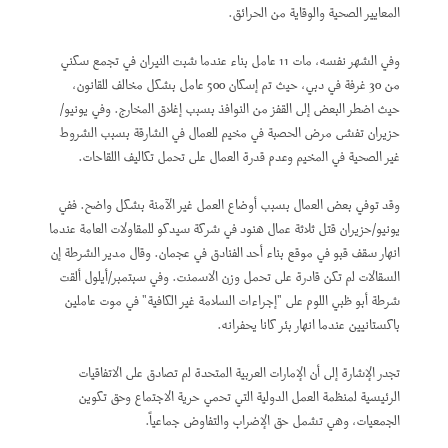
المعايير الصحية والوقاية من الحرائق.
وفي الشهر نفسه، مات 11 عامل بناء عندما شبت النيران في تجمع سكني
من 30 غرفة في دبي، حيث تم إسكان 500 عامل بشكل مخالف للقانون،
حيث اضطر البعض إلى القفز من النوافذ بسبب إغلاق المخارج. وفي يونيو/
حزيران تفشى مرض الحصبة في مخيم للعمال في الشارقة بسبب الشروط
غير الصحية في المخيم وعدم قدرة العمال على تحمل تكاليف اللقاحات.
وقد توفي بعض العمال بسبب أوضاع العمل غير الآمنة بشكل واضح. ففي
يونيو/حزيران قتل ثلاثة عمال هنود في شركة سيدكو للمقاولات العامة عندما
انهار سقف قبو في موقع بناء أحد الفنادق في عجمان. وقال مدير الشرطة إن
السقالات لم تكن قادرة على تحمل وزن الاسمنت. وفي سبتمبر/أيلول ألقت
شرطة أبو ظبي اللوم على "إجراءات السلامة غير الكافية" في موت عاملين
باكستانيين عندما انهار بئر كانا يحفرانه.
تجدر الإشارة إلى أن الإمارات العربية المتحدة لم تصادق على الاتفاقيات
الرئيسية لمنظمة العمل الدولية التي تحمي حرية الاجتماع وحق تكوين
الجمعيات، وهي تشمل حق الإضراب والتفاوض جماعياً.