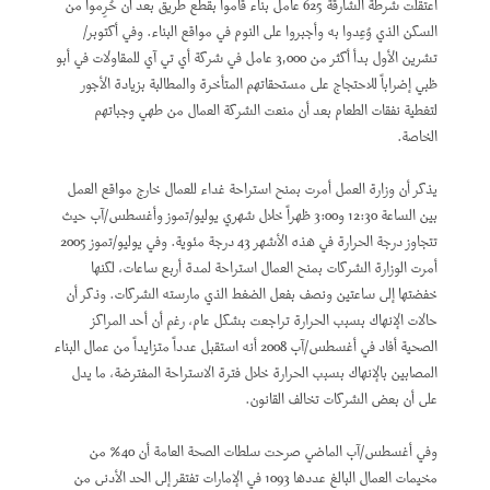
اعتقلت شرطة الشارقة 625 عامل بناء قاموا بقطع طريق بعد أن حُرِموا من
السكن الذي وُعِدوا به وأجبروا على النوم في مواقع البناء. وفي أكتوبر/
تشرين الأول بدأ أكثر من 3,000 عامل في شركة أي تي آي للمقاولات في أبو
ظبي إضراباً للاحتجاج على مستحقاتهم المتأخرة والمطالبة بزيادة الأجور
لتغطية نفقات الطعام بعد أن منعت الشركة العمال من طهي وجباتهم
الخاصة.
يذكر أن وزارة العمل أمرت بمنح استراحة غداء للعمال خارج مواقع العمل
بين الساعة 12:30 و3:00 ظهراً خلال شهري يوليو/تموز وأغسطس/آب حيث
تتجاوز درجة الحرارة في هذه الأشهر 43 درجة مئوية. وفي يوليو/تموز 2005
أمرت الوزارة الشركات بمنح العمال استراحة لمدة أربع ساعات، لكنها
خفضتها إلى ساعتين ونصف بفعل الضغط الذي مارسته الشركات. وذكر أن
حالات الإنهاك بسبب الحرارة تراجعت بشكل عام، رغم أن أحد المراكز
الصحية أفاد في أغسطس/آب 2008 أنه استقبل عدداً متزايداً من عمال البناء
المصابين بالإنهاك بسبب الحرارة خلال فترة الاستراحة المفترضة، ما يدل
على أن بعض الشركات تخالف القانون.
وفي أغسطس/آب الماضي صرحت سلطات الصحة العامة أن 40% من
مخيمات العمال البالغ عددها 1093 في الإمارات تفتقر إلى الحد الأدنى من