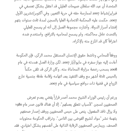
المتحدة أن عبد الله سلطان صبيحات العليلي قد اعتقل بشكل تعسفي في
فبراير/شباط 2007 لممارسة حقه في حرية التعبير. وفي أكتوبر/تشرين الأول
2007، حكمت عليه المحكمة الاتحادية العليا بالسجن لمدة ثلاث سنوات بتهم
إفشاء أسرار الدولة. وأشارت مجموعة العمل إلى أنه لم يسمح للعليلي
بالتحدث خلال محاكمته، ولم يسمح لمحاميه بالترافع، واستخدم ضده
اعترافاً كان قد انتُزع منه بالإكراه.
ووفقاً للمحامي وناشط حقوق الإنسان المستقل محمد الركن، فإن الحكومة
أعادت إليه جواز سفره في مايو/أيار 2007، لكن وزارة العدل هددته في عام
2008 بسحب رخصة مزاولة المحاماة منه. وكان الركن قد تلقى حكماً
بالحبس ثلاثة أشهر مع وقف التنفيذ بعد اتهامه بإقامة علاقة جنسية خارج
الزواج في قضية ذات دوافع سياسية في عام 2007.
ورغم أن رئيس الوزراء الشيخ محمد أصدر قراراً يقضي بعدم تعرض
الصحفيين لسجن "لأسباب تتعلق بعملهم"، إلا أن هناك قانون صدر عام 1980
ولا يزال نافذ المفعول، ينص على حبس الصحفيين ووقف إصدار صحفهم
بتهمة نشر "مواد تُشيع الفوضى بين الناس". وتراقب الحكومة محتويات
الصحف، ويمارس الصحفيون الرقابة الذاتية على أنفسهم بشكل اعتيادي. فقد