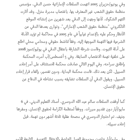
وفي يونيو/حزيران 2005 اتهمت السلطات الإماراتية حسن الدقي، مؤسس
منظمة حقوق الشعب غير المعترف بها، باغتصاب مدبرة منزل. وقد أثارت
التهم الشكوك، لأنها وجهت إلى الدقي بعد شهرين من إنشائه الموقع
الالكتروني "منظمة حقوق الشعب الإماراتي". وتوارى بعدها الدقي عن
الأنظار وحكم عليه بالإعدام غيابياً في عام 2005 في محاكمة لم تؤيد الأدلة
الشرعية فيها التهمة الموجهة إليه، وفقاً لناشط حقوقي ومحامي محلي اطلع
على أدلة الثبوت. وقامت شرطة الشارقة باعتقال الدقي في يوليو/تموز 2008
على خلفية تهمة الاغتصاب السابقة. وفي 5 أغسطس/آب أمرت المحكمة
بإطلاق سراحه، وفي اليوم التالي صادقت محكمة للاستئناف على أمر إخلاء
السبيل. لكن بعد ذلك، قامت محكمة البداية، ودون تفسير، بإلغاء قرار إخلاء
السبيل. ويقول الدقي أن السلطات تضايقه بسبب نشاطه في الدفاع عن
حقوق الإنسان.
كما أوقفت السلطات سالم عبد الله الدوسري، أستاذ التعليم الديني، في 6
مايو/أيار دون تقديم مبررات. ووفقاً لمنظمة الكرامة لحقوق الإنسان، ومقرها
جنيف، تم احتجاز الدوسري في مصحة عقلية ثلاثة أشهر دون تهمة، قبل
إخلاء سبيله.
وفي مايو/أيار خلصت مجموعة العمل الخاصة بالاعتقال التعسفي التابعة للأمم