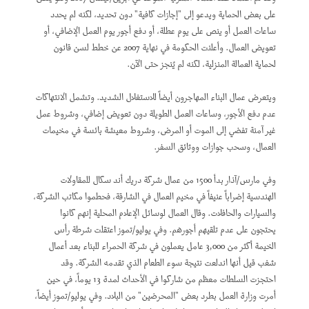
على بعض الحماية ويدعو إلى "إجازات كافية" دون تحديد، لكنه لم يحدد
ساعات العمل أو ينص على يوم عطلة، أو دفع أجور يوم العمل الإضافي، أو
تعويض العمال. وأعلنت الحكومة في نهاية 2007 عن خطط لسن قانون
لحماية العمالة المنزلية، لكنه لم يُنجز حتى الآن.
ويتعرض عمال البناء المهاجرون أيضاً للاستغلال الشديد. وتشمل الانتهاكات
عدم دفع الأجور، وساعات العمل الطويلة دون تعويض إضافي، وشروط عمل
غير آمنة تفضي إلى الموت أو المرض، وشروط معيشة بائسة في مخيمات
العمال، وسحب جوازات ووثائق السفر.
وفي مارس/آذار بدأ 1500 من عمال شركة دريك أند سكال للمقاولات
الهندسية إضراباً عنيفاً في مخيم العمال في الشارقة، فحطموا مكاتب الشركة،
والسيارات والحافلات. وقال العمال لوسائل الإعلام المحلية إنهم كانوا
يحتجون على عدم تلقيهم أجورهم. وفي يوليو/تموز اعتقلت شرطة رأس
الخيمة أكثر من 3,000 عامل يعملون في شركة الحمراء للبناء بعد أعمال
شغب قيل أنها اندلعت نتيجة سوء الطعام الذي تقدمه الشركة. وقد
احتجزت السلطات معظم من شاركوا في الأحداث لمدة 13 يوماً، في حين
أمرت وزارة العمل بطرد بعض "المحرضين" من البلاد. وفي يوليو/تموز أيضاً،