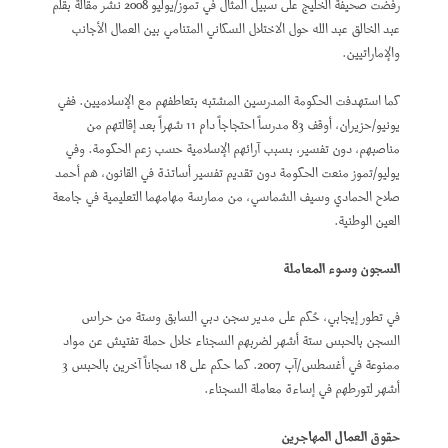
رفضت صحيفة الخليج على سبيل المثال في تموز/يوليو 2008 نشر مقالةً بقلم
عبد الخالق عبد الله حول الاختلال السكاني المتنامي بين العمال الأجانب
والإماراتيين.
كما استهدفت الحكومة المدرسين المشتبه بتعاطفهم مع الإسلاميين. ففي
يونيو/حزيران، أوقف 83 مدرساً احتجاجاً دام 11 شهراً بعد إقالتهم من
مناصبهم، دون تفسير، بسبب آرائهم الإسلامية حسب زعم الحكومة. وفي
يوليو/تموز منعت الحكومة دون تقديم تفسير أساتذة في القانون، هم أحمد
صلاح الحمادي وسيف الشماسي، من ممارسة مهامهما التعليمية في جامعة
العين الوطنية.
السجون وسوء المعاملة
في تطور إيجابي، حُكم على مدير سجن دبي السابق وستة من حراس
السجن بالحبس ستة أشهر لضربهم السجناء خلال حملة تفتيش عن مواد
ممنوعة في أغسطس/آب 2007. كما حكم على 18 سجاناً آخرين بالحبس 3
أشهر لتورطهم في إساءة معاملة السجناء.
حقوق العمال المهاجرين