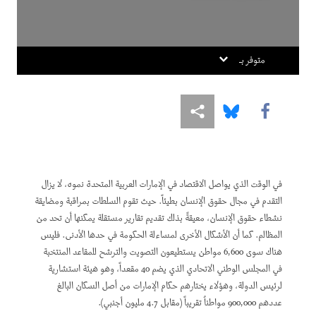
متوفر بـ
Share this via Facebook
Share this via Bluesky
Share this via مشاركة
في الوقت الذي يواصل الاقتصاد في الإمارات العربية المتحدة نموه، لا يزال
التقدم في مجال حقوق الإنسان بطيئاً. حيث تقوم السلطات بمراقبة ومضايقة
نشطاء حقوق الإنسان، معيقةً بذلك تقديم تقارير مستقلة يمكنها أن تحد من
المظالم. كما أن الأشكال الأخرى لمساءلة الحكومة في حدها الأدنى. فليس
هناك سوى 6,600 مواطن يستطيعون التصويت والترشح للمقاعد المنتخبة
في المجلس الوطني الاتحادي الذي يضم 40 مقعداً، وهو هيئة استشارية
لرئيس الدولة، وهؤلاء يختارهم حكام الإمارات من أصل السكان البالغ
عددهم 900,000 مواطناُ تقريباً (مقابل 4.7 مليون أجنبي).