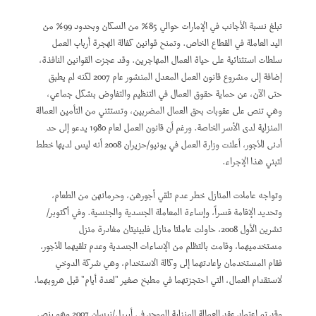
تبلغ نسبة الأجانب في الإمارات حوالي 85% من السكان وبحدود 99% من
اليد العاملة في القطاع الخاص. وتمنح قوانين كفالة الهجرة أرباب العمل
سلطات استثنائية على حياة العمال المهاجرين. وقد عجزت القوانين النافذة،
إضافة إلى مشروع قانون العمل المعدل المنشور عام 2007 لكنه لم يطبق
حتى الآن، عن حماية حقوق العمال في التنظيم والتفاوض بشكل جماعي،
وهي تنص على عقوبات بحق العمال المضربين، وتستثني من التأمين العمالة
المنزلية لدى الأسر الخاصة. ورغم أن قانون العمل لعام 1980 يدعو إلى حد
أدنى للأجور، أعلنت وزارة العمل في يونيو/حزيران 2008 أنه ليس لديها خطط
لتبني هذا الإجراء.
وتواجه عاملات المنازل خطر عدم تلقي أجورهن، وحرمانهن من الطعام،
وتحديد الإقامة قسراً، وإساءة المعاملة الجسدية والجنسية. وفي أكتوبر/
تشرين الأول 2008، حاولت عاملتا منازل فلبينيتان مغادرة منزل
مستخدميهما، وقامت بالتظلم من الإساءات الجسدية وعدم تلقيهما للأجور،
فقام المستخدمان بإعادتهما إلى وكالة الاستخدام، وهي شركة الدوخي
لاستقدام العمال، التي احتجزتهما في مطبخ صغير "لعدة أيام" قبل هروبهما.
وقد تم اعتماد عقد العمالة المنزلية الموحد في أبريل/نيسان 2007 وهو ينص