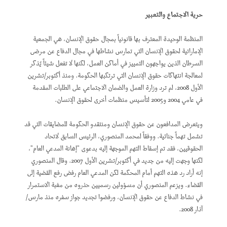
حرية الاجتماع والتعبير
المنظمة الوحيدة المعترف بها قانونياً بمجال حقوق الإنسان، هي الجمعية
الإماراتية لحقوق الإنسان التي تمارس نشاطها في مجال الدفاع عن مرضى
السرطان الذين يواجهون التمييز في أماكن العمل، لكنها لا تفعل شيئاً يُذكر
لمعالجة انتهاكات حقوق الإنسان التي ترتكبها الحكومة. ومنذ أكتوبر/تشرين
الأول 2008، لم ترد وزارة العمل والضمان الاجتماعي على الطلبات المقدمة
في عامي 2004 و2005 لتأسيس منظمات أخرى لحقوق الإنسان.
ويتعرض المدافعون عن حقوق الإنسان ومنتقدو الحكومة للمضايقات التي قد
تشمل تهماً جنائية. ووفقاً لمحمد المنصوري، الرئيس السابق لاتحاد
الحقوقيين، فقد تم إسقاط التهم الموجهة إليه بدعوى "إهانة المدعي العام"،
لكنها وجهت إليه من جديد في أكتوبر/تشرين الأول 2007. وقال المنصوري
إنه أراد رد هذه التهم أمام المحكمة لكن المدعي العام رفض رفع القضية إلى
القضاء. ويزعم المنصوري أن مسؤولين رسميين حذروه من مغبة الاستمرار
في نشاط الدفاع عن حقوق الإنسان، ورفضوا تجديد جواز سفره منذ مارس/
آذار 2008.