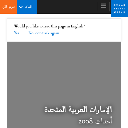
Skip
Skip
اللغات
تبرعوا الآن
to
to
cookie
main
content
privacy
إغلاق
Would you like to read this page in English?
✕
notice
Yes
No, don't ask again
World Report 2009
Taking Back the Initiative from the Human
Rights Spoilers
الإمارات العربية المتحدة
أحداث 2008
DOWNLOAD