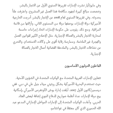
وفي مايو/أيار نشرت الإمارات تقريرها السنوي الأول عن الاتجار بالبشر،
وخصصت مبالغ كبيرة لجهود مكافحة هذا العمل غير المشروع، واعترفت علناً
بحدوثه. وفي تقريرها السنوي لعام 2008 عن الإتجار بالبشر، أدرجت الخارجية
الأميركية دولة الإمارات بوصفها دولة من المستوى الثاني، وأزالتها من قائمة
المراقبة. ومع ذلك، يتوجب على حكومة الإمارات اتخاذ إجراءات حاسمة
لمحاربة الاتجار بالبشر والعمالة الإجبارية، مثل الإصلاح الكبير لقوانين العمل
والهجرة غير الملائمة، وممارسة رقابة أقوى على وكالات الاستخدام، والتحري
عن نشاطات الاتجار بالبشر، والملاحقة القضائية أعمال الاتجار بالعمالة
الإجبارية.
الفاعلون الدوليون الأساسيون
تتعاون الإمارات العربية المتحدة مع الولايات المتحدة في الشؤون الأمنية.
حيث تستخدم البحرية الأميركية بشكل روتيني ميناء جبل علي في دبي. ففي
ديسمبر/كانون الأول 2007، أبلغت إدارة بوش الكونغرس الأميركي بإمكانية
بيع دولة الإمارات عدة أنظمة صواريخ للدفاع الجوي إضافة لبعض العتاد
الحربي. وأعادت الولايات المتحدة إلى الإمارات المواطن الإماراتي المدعو عبد
الله الحميري الذي كان معتقلاً في غوانتنامو.