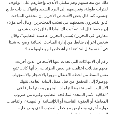
ذلك من معاصمهم وهم مكبلي الأيدي، وإجبارهم على الوقوف
لفترات طويلة، وتعريضهم إلى البرد الشديد وانتهاكات ذات طابع
جنسي. كما قال بعض الأشخاص الآخرين إن محققي المباحث
كانوا يفتخرون بسمعتهم في تعذيب المحتجزين. وقال أحد هؤلاء
إن محققا قال له: "سأثبت لك لماذا الوفاق (حزب شيعي
معارض في البحرين) يُسمي البحرين عاصمة التعذيب". وقال
شخص آخر إن ضابطا من إدارة المباحث الجنائية وضع له شيئا
في أنفه، وقال له: "هذا دم أشخاص لم يتعاونوا معنا".
رغم أن الانتهاكات التي تحدث عنها الأشخاص الذين أجريت
معهم مقابلات اختلفت في بعض الجزئيات، إلا أنها كانت تتبع
نفس النمط من لحظة الاعتقال مرورا بالاحتجاز والاستجواب
ووصولا إلى التحقيق من قبل ممثل النيابة العامة. تنتهك
الأساليب المستخدمة التزامات البحرين بصفتها طرفا في
"اتفاقية الأمم المتحدة لمكافحة التعذيب وغيره من ضروب
المعاملة أو العقوبة القاسية أو اللاإنسانية أو المهينة"، واتفاقيات
دولية أخرى، وتتعارض مع حظر التعذيب الذي ينص عليه