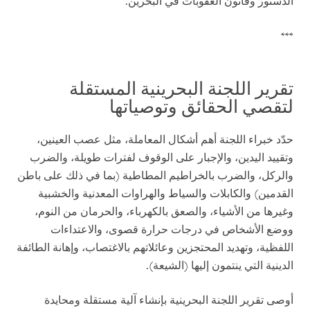
الدستور وقانون العقوبات في البحرين.
***
تقرير اللجنة البحرينية المستقلة
لتقصي الحقائق وتوصياتها
حدّد خبراء اللجنة أهم أشكال المعاملة، مثل عصب العينين،
وتقييد اليدين، والإجبار على الوقوف لفترات طويلة، والضرب
والركل، والضرب بالخراطيم المطاطية (بما في ذلك على باطن
القدمين) والكابلات والسياط والهراوات المعدنية والخشبية
وغيرها من الأشياء، والصعق بالكهرباء، والحرمان من النوم،
ووضع الأشخاص في درجات حرارة قصوى، والاعتداءات
اللفظية، وتهديد المحتجزين وعائلاتهم بالاغتصاب، وإهانة الطائفة
الدينية التي ينتمون إليها (الشيعة).
أوصى تقرير اللجنة البحرينية بإنشاء آلية مستقلة ومحايدة