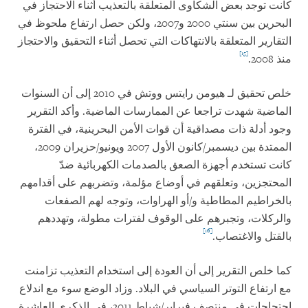
كانت توجد بعض الشكاوى المتعلقة بالتعذيب أثناء الاحتجاز في
البحرين بين سنتي 2000 و2007، ولكن حصل ارتفاع ملحوظ في
التقارير المتعلقة بالانتهاكات التي تحصل أثناء التحقيق والاحتجاز
[15]
منذ 2008.
خلص تحقيق لـ هيومن رايتس ووتش في 2010 إلى أن السنوات
الماضية شهدت تراجعا عن الممارسات الماضية. وأكد التقرير
وجود أدلة ذات مصداقية أن قوات الأمن البحرينية، في الفترة
الممتدة بين ديسمبر/كانون الأول 2007 ويونيو/حزيران 2009،
كانت تستخدم أجهزة الصعق بالصدمات الكهربائية ضدّ
المحتجزين، وتعلقهم في أوضاع مؤلمة، وتضربهم على أقدامهم
بالخراطيم المطاطية و/أو الهراوات، وتوجه لهم الصفعات
والركلات، وتجبرهم على الوقوف لفترات مطولة، وتهددهم
[16]
بالقتل والاغتصاب.
كما خلص التقرير إلى أن العودة إلى استخدام التعذيب تزامنت
مع ارتفاع التوتر السياسي في البلاد. وزاد الوضع سوء مع اندلاع
احتجاجات في منتصف فبراير/شباط 2011، في الذكرى العاشرة