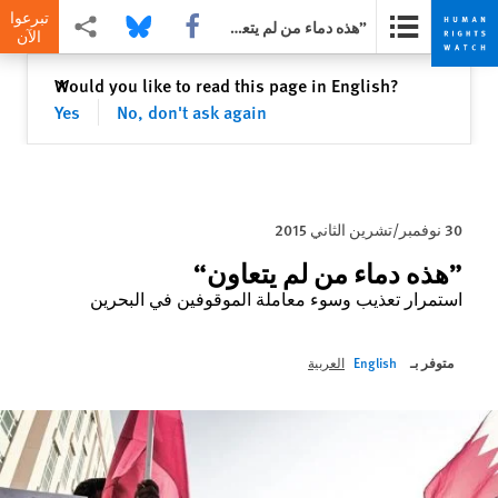
تبرعوا
Share this via Facebook
Share this via Bluesky
Share this via مشاركة
”هذه دماء من لم يتعاون“
الآن
Skip
Skip
إغلاق
Would you like to read this page in English?
✕
to
to
Yes
No, don't ask again
cookie
main
content
privacy
notice
30 نوفمبر/تشرين الثاني 2015
”هذه دماء من لم يتعاون“
استمرار تعذيب وسوء معاملة الموقوفين في البحرين
متوفر بـ
English
العربية