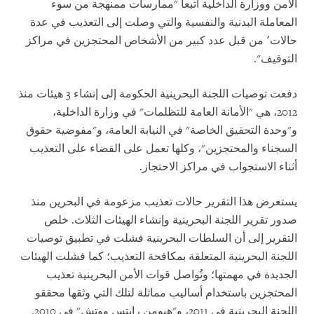
الأمن ووزارة الداخلية اتبعا "ممارسات ممنهجة من سوء
المعاملة البدنية والنفسية والتي وصلت إلى التعذيب في عدة
حالات٬ من قبل عدد كبير من الأشخاص المحتجزين في مراكز
التوقيف".
دفعت توصيات اللجنة البحرينية الحكومة إلى إنشاء 3 هيئات منذ
2012، هي "الأمانة العامة للتظلمات" في وزارة الداخلية،
و"وحدة التحقيق الخاصة" في النيابة العامة، و"مفوضية حقوق
السجناء والمحتجزين"، وكلها تعمل على القضاء على التعذيب
أثناء الاستجواب في مراكز الاحتجاز.
يستعرض هذا التقرير حالات تعذيب مزعومة في البحرين منذ
صدور تقرير اللجنة البحرينية وإنشاء الهيئات الثلاث. خلص
التقرير إلى أن السلطات البحرينية فشلت في تطبيق توصيات
اللجنة البحرينية المتعلقة بمكافحة التعذيب؛ كما فشلت الهيئات
الجديدة في مهمتها؛ وتُواصل قوات الأمن البحرينية تعذيب
المحتجزين باستخدام أساليب مماثلة لتلك التي وثقها محققو
اللجنة البحرينية في 2011، و"هيومن رايتس ووتش" في 2010.