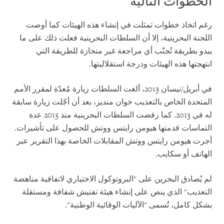
الخطوات التالية
رغم اتخاذ خطوات تمثلت في إنشاء هذه الهيئات كما أوصت
اللجنة البحرينية، إلا أن السلطات البحرينية فعلت ذلك على ما
يبدو بطريقة تُجنّب أي مراجعة غير منحازة للطريقة التي
انتهجتها هذه الهيئات ودرجة استقلاليتها.
في أبريل/نيسان 2013، ألغت السلطات زيارة مُعدّة لمقرر الأمم
المتحدة الخاص بالتعذيب خوان منديز، بعد أن أجّلت زيارة سابقة
له في 2013. كما رفضت السلطات البحرينية منذ 2013 عدة
التماسات قدمتها هيومن رايتس ووتش للحصول على تأشيرات.
أجرت هيومن رايتس ووتش المقابلات الخاصة بهذا التقرير عبر
الهاتف أو سكايب.
لم يُصادق البحرين على "البروتوكول الاختياري لاتفاقية مناهضة
التعذيب" الذي ينص على إنشاء هيئة تفتيش شفافة ومستقلة
بشكل كامل، تُسمى "الآليات الوقائية الوطنية".