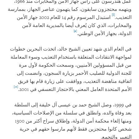
عمل هندرسون على رأس جهاز الأمن والمخابرات منذ 1966،
ويتهمه محتجزون سابقون، كما يتهمون عناصر الجهاز، بممارسة
[8]
التعذيب.
استبدل المرسوم رقم 14 للعام 2002 جهاز الأمن
والمخابرات، الذي كان يُعرف أيضا بالمديرية العامة لأمن
[9]
الدولة، بجهاز الأمن الوطني.
في العام الذي شهد تعيين الشيخ خالد، اتخذت البحرين خطوات
لمواجهة الانتقادات المتعلقة باستخدام التعذيب وسوء المعاملة
من قبل المسؤولين الأمنيين، وسمحت الحكومة لأول مرة
للجنة الدولية للصليب الأحمر بزيارة السجون، وانضمت إلى
اتفاقية مناهضة التعذيب، ووافقت على زيارة قام بها فريق
[10]
الأمم المتحدة العامل المعني بالاحتجاز التعسفي في 2001.
في 1999، وصل الشيخ حمد بن عيسى آل خليفة إلى السلطة
بعد وفاة والده، وانطلق في سلسلة من الإصلاحات السياسية،
ومنها إلغاء محكمة أمن الدولة، وإطلاق سراح أكثر من 1300
شخص كانوا محتجزين فقط لأنهم مارسوا حقهم في حرية
التعبير والتجمع.