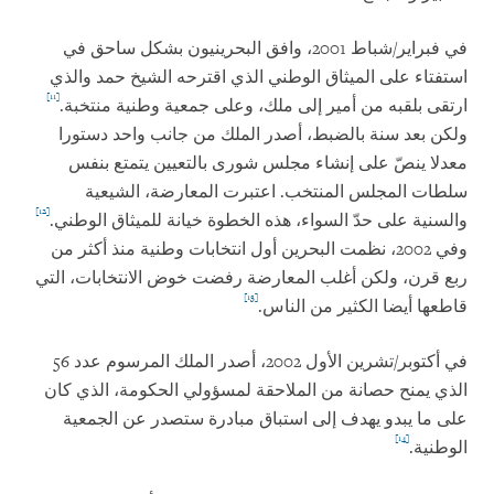
في فبراير/شباط 2001، وافق البحرينيون بشكل ساحق في
استفتاء على الميثاق الوطني الذي اقترحه الشيخ حمد والذي
[11]
ارتقى بلقبه من أمير إلى ملك، وعلى جمعية وطنية منتخبة.
ولكن بعد سنة بالضبط، أصدر الملك من جانب واحد دستورا
معدلا ينصّ على إنشاء مجلس شورى بالتعيين يتمتع بنفس
سلطات المجلس المنتخب. اعتبرت المعارضة، الشيعية
[12]
والسنية على حدّ السواء، هذه الخطوة خيانة للميثاق الوطني.
وفي 2002، نظمت البحرين أول انتخابات وطنية منذ أكثر من
ربع قرن، ولكن أغلب المعارضة رفضت خوض الانتخابات، التي
[13]
قاطعها أيضا الكثير من الناس.
في أكتوبر/تشرين الأول 2002، أصدر الملك المرسوم عدد 56
الذي يمنح حصانة من الملاحقة لمسؤولي الحكومة، الذي كان
على ما يبدو يهدف إلى استباق مبادرة ستصدر عن الجمعية
[14]
الوطنية.