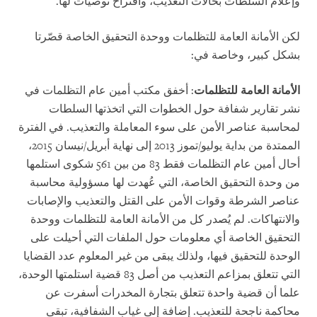
وإعلام السلطات بحالات التعذيب، واقتراح توصيات لها.
لكن الأمانة العامة للتظلمات ووحدة التحقيق الخاصة قصّرتا
بشكل كبير، وخاصة في:
الأمانة العامة للتظلمات
: أخفق مكتب أمين عام التظلمات في
نشر تقارير شفافة حول الخطوات التي اتخذتها السلطات
لمحاسبة عناصر الأمن على سوء المعاملة والتعذيب. في الفترة
الممتدة من بداية يوليو/تموز 2013 إلى نهاية أبريل/نيسان 2015،
أحال أمين عام التظلمات فقط 83 من بين 561 شكوى استلمها
من وحدة التحقيق الخاصة، التي عُهدت لها مسؤولية محاسبة
عناصر الشرطة وقوات الأمن على القتل والتعذيب والإصابات
والانتهاكات. لم يُصدر كل من الأمانة العامة للتظلمات ووحدة
التحقيق الخاصة أي معلومات حول الملفات التي أحيلت على
الوحدة للتحقيق فيها، ولذلك يبقى من غير المعلوم عدد القضايا
التي تتعلق بمزاعم التعذيب من أصل 83 قضية استلمتها الوحدة،
علما أن قضية واحدة تتعلق بتجارة المخدرات أسفرت عن
محاكمة ناجحة للتعذيب. إضافة إلى غياب الشفافية، تبقى