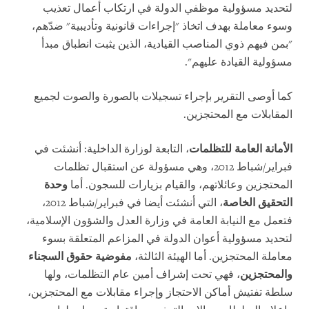
لتحديد مسؤولية موظفي الدولة في ارتكاب أعمال تعذيب
وسوء معاملة بهدف اتخاذ "إجراءات قانونية وتأديبية" ضدّهم،
"بمن فيهم ذوي المناصب القيادية، الذين يثبت انطباق مبدأ
مسؤولية القيادة عليهم".
كما أوصى التقرير بإجراء تسجيلات بالصورة والصوت لجميع
المقابلات مع المحتجزين.
الأمانة العامة للتظلمات
، التابعة لوزارة الداخلية: أنشئت في
فبراير/شباط 2012، وهي مسؤولة عن استقبال تظلمات
المحتجزين وعائلاتهم، والقيام بزيارات للسجون. أما
وحدة
التحقيق الخاصة
، التي أنشئت أيضا في فبراير/شباط 2012،
فتعمل مع النيابة العامة في وزارة العدل والشؤون الإسلامية،
لتحديد مسؤولية أعوان الدولة في المزاعم المتعلقة بسوء
معاملة المحتجزين. أما الهيئة الثالثة،
مفوضية حقوق السجناء
والمحتجزين
، فهي تحت إشراف أمين عام التظلمات، ولها
سلطة تفتيش أماكن الاحتجاز وإجراء مقابلات مع المحتجزين،