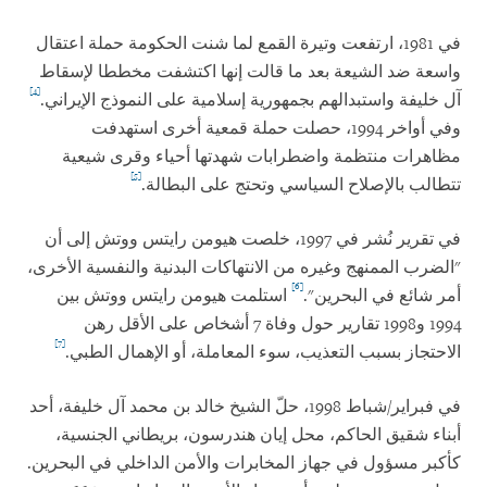
في 1981، ارتفعت وتيرة القمع لما شنت الحكومة حملة اعتقال
واسعة ضد الشيعة بعد ما قالت إنها اكتشفت مخططا لإسقاط
[4]
آل خليفة واستبدالهم بجمهورية إسلامية على النموذج الإيراني.
وفي أواخر 1994، حصلت حملة قمعية أخرى استهدفت
مظاهرات منتظمة واضطرابات شهدتها أحياء وقرى شيعية
[5]
تتطالب بالإصلاح السياسي وتحتج على البطالة.
في تقرير نُشر في 1997، خلصت هيومن رايتس ووتش إلى أن
"الضرب الممنهج وغيره من الانتهاكات البدنية والنفسية الأخرى،
[6]
أمر شائع في البحرين".
استلمت هيومن رايتس ووتش بين
1994 و1998 تقارير حول وفاة 7 أشخاص على الأقل رهن
[7]
الاحتجاز بسبب التعذيب، سوء المعاملة، أو الإهمال الطبي.
في فبراير/شباط 1998، حلّ الشيخ خالد بن محمد آل خليفة، أحد
أبناء شقيق الحاكم، محل إيان هندرسون، بريطاني الجنسية،
كأكبر مسؤول في جهاز المخابرات والأمن الداخلي في البحرين.