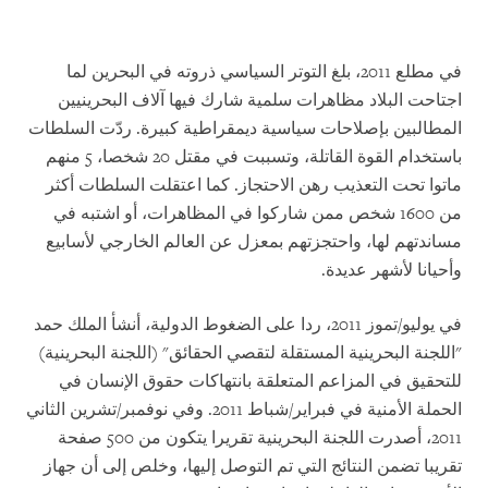
في مطلع 2011، بلغ التوتر السياسي ذروته في البحرين لما
اجتاحت البلاد مظاهرات سلمية شارك فيها آلاف البحرينيين
المطالبين بإصلاحات سياسية ديمقراطية كبيرة. ردّت السلطات
باستخدام القوة القاتلة، وتسببت في مقتل 20 شخصا، 5 منهم
ماتوا تحت التعذيب رهن الاحتجاز. كما اعتقلت السلطات أكثر
من 1600 شخص ممن شاركوا في المظاهرات، أو اشتبه في
مساندتهم لها، واحتجزتهم بمعزل عن العالم الخارجي لأسابيع
وأحيانا لأشهر عديدة.
في يوليو/تموز 2011، ردا على الضغوط الدولية، أنشأ الملك حمد
"اللجنة البحرينية المستقلة لتقصي الحقائق" (اللجنة البحرينية)
للتحقيق في المزاعم المتعلقة بانتهاكات حقوق الإنسان في
الحملة الأمنية في فبراير/شباط 2011. وفي نوفمبر/تشرين الثاني
2011، أصدرت اللجنة البحرينية تقريرا يتكون من 500 صفحة
تقريبا تضمن النتائج التي تم التوصل إليها، وخلص إلى أن جهاز