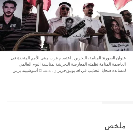
عنوان الصورة: المنامة، البحرين ـ اعتصام قرب مبنى الأمم المتحدة في
العاصمة المنامة نظمته المعارضة البحرينية بمناسبة اليوم العالمي
لمساندة ضحايا التعذيب في 26 يونيو/حزيران . 2014 © أسوشييتد برس
ملخص