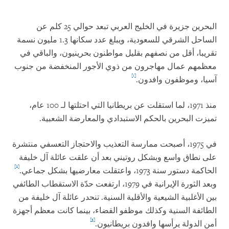
البحرين جزيرة في الخليج العربي تبعد حوالي 25 كلم عن
الساحل الشرقي للسعودية، ويبلغ عدد سكانها 1.3 مليون نسمة
تقريبا، أقل من نصفهم بقليل مواطنون بحرينيون، والباقي في
معظمهم عمال مهاجرون من ذوي الأجور المنخفضة من جنوب
[1]
آسيا، وموظفون وافدون.
منذ 1971، لما استقلت عن بريطانيا التي احتلتها لـ 100 عام،
تميزت البحرين بالحكم الاستبدادي والمعارضة الشعبية.
في 1975، أصبحت ممارسة التعذيب والاحتجاز التعسفي منتشرة
على نطاق واسع وبشكل روتيني بعد أن علقت عائلة آل خليفة
[2]
الحاكمة دستور سنة 1973، واعتقلت معارضيها بشكل جماعي.
وبعد الثورة الإيرانية في 1979، ارتفعت حدّة الاستقطاب الطائفي
بين الأغلبية الشيعية والأقلية السنية. تنحدر عائلة آل خليفة من
الطائفة السنية وكذلك موظفو القضاء، بينما كانت معظم أجهزة
[3]
أمن الدولة يرأسها وافدون بريطانيون.