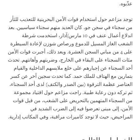
عذّبوه.
توجد مزاعم حول استخدام قوات الأمن البحرينية للتعذيب للثأر
من سجناء في سجن جو، كان العديد منهم سجناء سياسيين. بعد
اندلاع أعمال عنف في 10 مارس/آذار، استخدمت شرطة
الشغب الغاز المسيل للدموع ورصاص شوزن لإعادة السيطرة
على 4 من مباني السجن العشرة. وبعد ذلك، أجبرت قوات الأمن
مئات السجناء على البقاء في الخارج، وضربتهم وأهانتهم. تحدث
أحد السجناء عن إجبارهم على خلع ملابسهم الداخلية والقيام
بتمارين مع الهتاف للملك حمد. كما تحدث سجين آخر عن كسر
العناصر عظمة الترقوة (بين الصدر والكتف) لدى أحد السجناء،
ثم تركه دون رعاية طبية. راجت مزاعم حول اقتياد مجموعة
من السجناء المتهمين بالتحريض على الشغب، من قبل قوات
الأمن، إلى مبنى تعرضوا فيه إلى الضرب الشديد في
المراحيض، حيث لا توجد كاميرات مراقبة، وفي المكاتب إدارية.