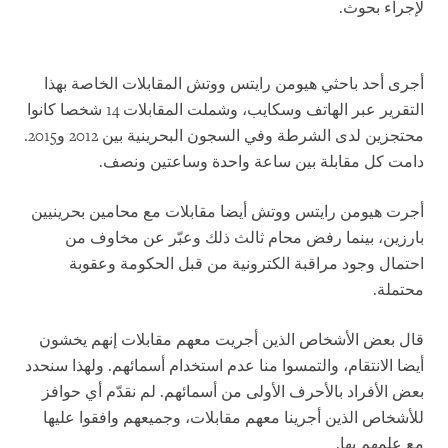
لإجراء بحوث.
أجرى أحد باحثي هيومن رايتس ووتش المقابلات الخاصة بهذا
التقرير عبر الهاتف وسكايب، وشملت المقابلات 14 شخصا كانوا
محتجزين لدى الشرطة وفي السجون البحرينية بين 2012 و2015.
دامت كل مقابلة بين ساعة واحدة وساعتين ونصف.
أجرت هيومن رايتس ووتش أيضا مقابلات مع محامين بحرينيين
بارزين، بينما رفض محام ثالث ذلك وعبّر عن مخاوف من
احتمال وجود مراقبة الكترونية من قبل الحكومة وعقوبة
محتملة.
قال بعض الأشخاص الذين أجريت معهم مقابلات إنهم يخشون
أيضا الانتقام، والتمسوا منا عدم استخدام أسمائهم. ولهذا سنحدد
بعض الأفراد بالأحرف الأولى من أسمائهم. لم نقدّم أي حوافز
للأشخاص الذين أجرينا معهم مقابلات، وجميعهم وافقوا عليها
مع علمهم بها.