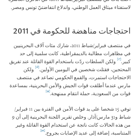
لاستفتاء ميثاق العمل الوطني، واندلاع انتفاضتيّ تونس ومصر.
احتجاجات مناهضة للحكومة في 2011
في منتصف فبراير/شباط 2011، شارك مئات آلاف البحرينيين
في مظاهرات مطالبة بالديمقراطية، كانت سلمية إلى حد
[17]
كبير.
ولكن السلطات ردّت باستخدام القوة القاتلة عند تفريق
[18]
المحتجين، فقتلت شخصين في اليومين الأولين.
ولكن
الاحتجاجات استمرت، والقمع الحكومي تصاعد في منتصف
مارس عندما أطلقت قوات الجيش والأمن البحرينية، بمساعدة
[19]
قوات من السعودية، حملة انتقام ممنهجة.
توفي 15 شخصا على يد قوات الأمن في الفترة بين 11 فبراير/
شباط و31 مارس/آذار. وخلص تقرير اللجنة البحرينية إلى أن 9
من هذه الحالات كانت ناتجة عن استخدام القوة القاتلة وغير
[20]
المتناسبة، إضافة إلى عديد الإصابات بجروح.