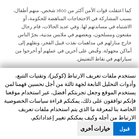
كما اعتقلت قوات الأمن أكثر من 1600 شخص، منهم أطفال،
بسبب المشاركة في الاحتجاجات المناهضة للحكومة، أو
الاشتباه في مساندتهم لها. وفي عديد الحالات، قام رجال
مقنعون ومسلحون، وبعضهم في ملابس مدنية، بجرّ الناس
خارج منازلهم في مداهمات نفذت قبيل الفجر، ونقلهم إلى
أماكن مجهولة. وقُبض على آخرين في عملهم أو أخرجوا من
سياراتهم في نقاط التفتيش.
Human Rights Watch cookie preferences
نستخدم ملفات تعريف الارتباط (كوكيز)، وتقنيات التتبع،
احتجزت السلطات معظم الموقوفين بمعزل عن العالم
الخارجي لمدة أسابيع وأحيانا أشهر. لم يكن يُسمح لهم بالاتصال
وأدوات التحليل التابعة لجهة ثالثة من أجل تحسين فهمنا لمن
بمحام أو بالعائلة إلا بعد أن يُعرضوا على محكمة عسكرية
يستخدم الموقع وجعل تجربتكم أفضل. عبر استخدام موقعنا
[21]
خاصة.
فإنكم توافقون على ذلك. يمكنكم قراءة سياسات الخصوصية
الخاصة بنا لمعرفة ما الذي يتم استخدام ملفات تعريف
في أبريل/نيسان، لقي 4 أشخاص حتفهم بسبب التعذيب رهن
الارتباط من أجله وكيف يمكنكم تغيير إعداداتكم.
[22]
الاحتجاز.
كان جسم علي عيسى إبراهيم، الذي اطلعت هيومن
خيارات أخرى
قبول
رايتس ووتش عليه أثناء دفنه، يحمل علامات تعذيب واضحة،
منها علامات جَلد في الظهر، وكدمات على الساقين والفخذين