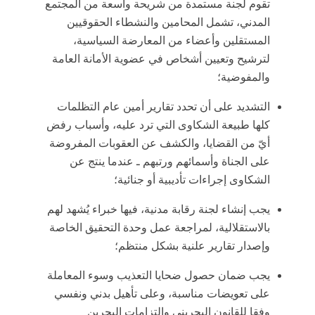
تقوم لجنة مستمدة من شريحة واسعة من المجتمع
المدني، تشمل المحامين والنشطاء الحقوقيين
المستقلين وأعضاء من المعارضة السياسية،
لترشيح وتعيين أشخاص في عضوية الأمانة العامة
والمفوضية؛
التشديد على أن تحدد تقارير أمين عام التظلمات
كلها طبيعة الشكاوى التي ترد عليه، وأسباب رفض
أيّ من القضايا، والكشف عن العقوبات المفروضة
على الجناة وأسمائهم ورتبهم ـ عندما ينتج عن
الشكاوى إجراءات تأديبية أو جنائية؛
يجب إنشاء لجنة رقابة مدنية، فيها خبراء يُشهد لهم
بالاستقلالية، لمراجعة عمل وحدة التحقيق الخاصة
وإصدار تقارير علنية بشكل منتظم؛
يجب ضمان حصول ضحايا التعذيب وسوء المعاملة
على تعويضات مناسبة، وعلى تأهيل بدني ونفسي
وفقا للقانون البحريني والتزامات البحرين