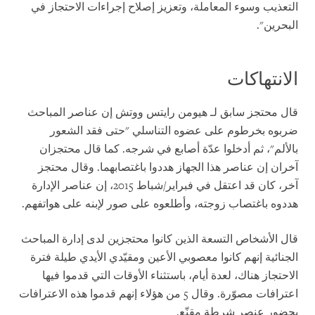
التعذيب وسوء المعاملة، وتعزيز إصلاح إجراءات الاحتجاز في
البحرين".
الانتهاكات
قال محتجز سابق لـ هيومن رايتس ووتش إن عناصر المباحث
ضربوه بخرطوم على عضوه التناسلي "حتى فقد الشعور
بالألم"، ثم أدخلوا عدّة أصابع في شرجه. كما قال محتجزان
آخران إن عناصر هذا الجهاز هددوا باغتصابهما. وقال محتجز
آخر، كان قد اعتقل في فبراير/شباط 2015، إن عناصر الإدارة
هددوه باغتصاب زوجته، وأطلعوه على صور لإبنه على هواتفهم.
قال الأشخاص التسعة الذين كانوا محتجزين لدى إدارة المباحث
الجنائية إنهم كانوا معصوبي الأعين ومقيّدي الأيدي طيلة فترة
الاحتجاز هناك، لعدة أيام، باستثناء الأوقات التي قدموا فيها
اعترافات مصوّرة. وقال 5 من هؤلاء إنهم قدموا هذه الاعترافات
بحضور عنصر شرطة مقنّع.