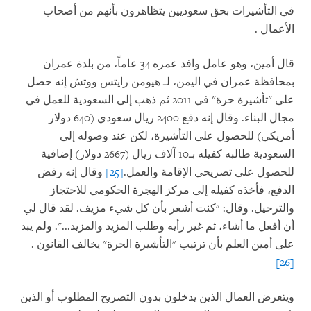
في التأشيرات بحق سعوديين يتظاهرون بأنهم من أصحاب
الأعمال
.
قال أمين، وهو عامل وافد عمره 34 عاماً، من بلدة عمران
بمحافظة عمران في اليمن، لـ هيومن رايتس ووتش إنه حصل
على "تأشيرة حرة" في 2011 ثم ذهب إلى السعودية للعمل في
مجال البناء. وقال إنه دفع 2400 ريال سعودي (640 دولار
أمريكي) للحصول على التأشيرة، لكن عند وصوله إلى
السعودية طالبه كفيله بـ10 آلاف ريال (2667 دولار) إضافية
للحصول على تصريحي الإقامة والعمل.
[25]
وقال إنه رفض
الدفع، فأخذه كفيله إلى مركز الهجرة الحكومي للاحتجاز
والترحيل. وقال: "كنت أشعر بأن كل شيء مزيف. لقد قال لي
أن أفعل ما أشاء، ثم غير رأيه وطلب المزيد والمزيد...". ولم يبد
على أمين العلم بأن ترتيب "التأشيرة الحرة" يخالف القانون
.
[26]
ويتعرض العمال الذين يدخلون بدون التصريح المطلوب أو الذين