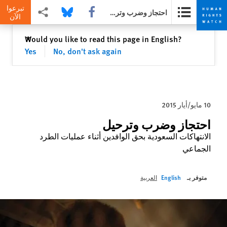
تبرعوا
Share this via Facebook
Share this via Bluesky
Share this via مشاركة
احتجاز وضرب وترحيل
الآن
Skip
Skip
إغلاق
Would you like to read this page in English?
✕
to
to
Yes
No, don't ask again
cookie
main
content
privacy
notice
10 مايو/أيار 2015
احتجاز وضرب وترحيل
الانتهاكات السعودية بحق الوافدين أثناء عمليات الطرد
الجماعي
متوفر بـ
English
العربية