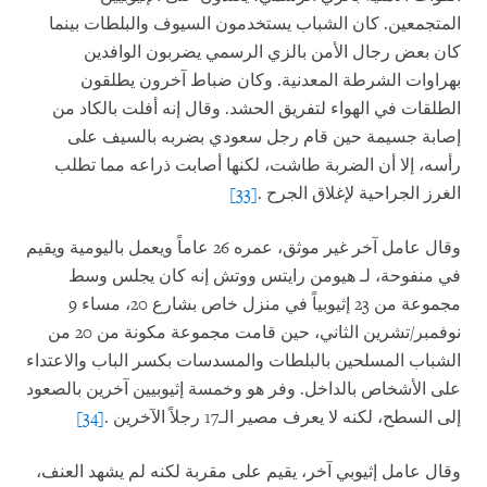
المتجمعين. كان الشباب يستخدمون السيوف والبلطات بينما
كان بعض رجال الأمن بالزي الرسمي يضربون الوافدين
بهراوات الشرطة المعدنية. وكان ضباط آخرون يطلقون
الطلقات في الهواء لتفريق الحشد. وقال إنه أفلت بالكاد من
إصابة جسيمة حين قام رجل سعودي بضربه بالسيف على
رأسه، إلا أن الضربة طاشت، لكنها أصابت ذراعه مما تطلب
الغرز الجراحية لإغلاق الجرح
.
[33]
وقال عامل آخر غير موثق، عمره 26 عاماً ويعمل باليومية ويقيم
في منفوحة، لـ هيومن رايتس ووتش إنه كان يجلس وسط
مجموعة من 23 إثيوبياً في منزل خاص بشارع 20، مساء 9
نوفمبر/تشرين الثاني، حين قامت مجموعة مكونة من 20 من
الشباب المسلحين بالبلطات والمسدسات بكسر الباب والاعتداء
على الأشخاص بالداخل. وفر هو وخمسة إثيوبيين آخرين بالصعود
إلى السطح، لكنه لا يعرف مصير الـ17 رجلاً الآخرين
.
[34]
وقال عامل إثيوبي آخر، يقيم على مقربة لكنه لم يشهد العنف،