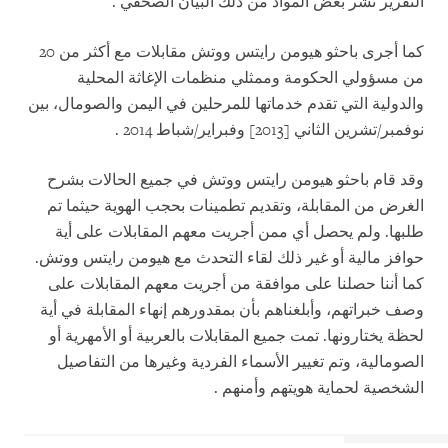
التقرير نشر بعض المواد من ذلك البيان الصحفي
.
كما أجرى باحثو هيومن رايتس ووتش مقابلات مع أكثر من 20
من مسؤولي الحكومة وممثلي منظمات الإغاثة المحلية
والدولية التي تقدم خدماتها للمرحلين في اليمن والصومال، بين
نوفمبر/تشرين الثاني [2013] وفبراير/شباط 2014
.
وقد قام باحثو هيومن رايتس ووتش في جميع الحالات بشرح
الغرض من المقابلة، وتقديم تطمينات بحجب الهوية حيثما تم
طلبها. ولم يحصل أي ممن أجريت معهم المقابلات على أية
حوافز مالية أو غير ذلك لقاء التحدث مع هيومن رايتس ووتش.
كما أننا حصلنا على موافقة من أجريت معهم المقابلات على
وصف خبراتهم، وأبلغناهم بأن بمقدورهم إنهاء المقابلة في أية
لحظة يختارونها. تمت جميع المقابلات بالعربية أو الأمهرية أو
الصومالية، وتم تغيير الأسماء الفردية وغيرها من التفاصيل
الشخصية لحماية هويتهم وأمنهم
.