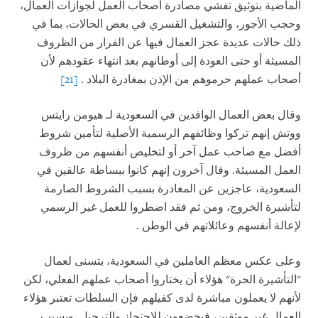
الماضية بتوثيق تفشي مصادرة أصحاب العمل لجوازات العمال،
وحجب الأجور، والتشغيل القسري في بعض الحالات، بما في
ذلك حالات عديدة عجز العمال فيها عن الفرار من الظروف
المسيئة أو حتى العودة إلى أوطانهم بعد انتهاء عقودهم لأن
أصحاب عملهم حرموهم من الإذن بمغادرة البلاد
.
[21]
وقال بعض العمال الوافدين في السعودية لـ هيومن رايتس
ووتش إنهم تركوا وظائفهم الرسمية الأصلية لتأمين شروط
أفضل مع صاحب عمل آخر أو لتخليص أنفسهم من ظروف
العمل المسيئة. وقال آخرون إنهم كانوا ببساطة عالقين في
السعودية، عاجزين عن المغادرة بسبب الشروط الصارمة
لتأشيرة الخروج، ومن ثم فقد اضطروا للعمل غير الرسمي
لإعالة أنفسهم وعائلاتهم في الوطن
.
وعلى عكس معظم العاملين في السعودية، يتسنى لعمال
"التأشيرة الحرة" هؤلاء أن يختاروا أصحاب عملهم الفعلي، لكن
لأنهم لا يعملون مباشرة لدى كفيلهم فإن السلطات تعتبر هؤلاء
العمال غير موثقين، فيخضعون للاحتجاز والترحيل. وبسبب