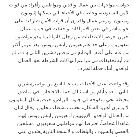
حوادث مواجهات بين عمال وافدين ومواطنين وأفراد من قوات
الأمن السعودية، وخاصة في الأحياء التي يسكنها إثيوبيون
ويمنيون. ويزعم عمال وافدون أن قوات الأمن شاركت على
نحو مباشر في بعض الانتهاكات وأخفقت في حماية عمال
آخرين تعرضوا لاعتداءات من رجال كانوا فيما يبدو مواطنين
سعوديين. وعلى حد علم هيومن رايتس ووتش، بعد مرور أكثر
من عام على أعنف الوقائع في نوفمبر/تشرين الثاني 2013، لم
تتم أية تحقيقات في مزاعم انتهاكات الشرطة بحق العمال
الوافدين أثناء حملة الطرد
.
وقد وقعت أعنف الأحداث مساء التاسع من نوفمبر/تشرين
الثاني ـ بعد 5 أيام من استئناف حملة الاحتجاز ـ في مناطق
محيطة بحي منفوحة في جنوب الرياض، حيث يشكل المقيمون
الإثيوبيون أغلبية السكان، بحسب نشطاء محليين. وقال اثنان
من العمال الوافدين الإثيوبيين لـ هيومن رايتس ووتش إنهما
شاهدا أشخاصاً، افترضا أنهم مواطنون سعوديون، مسلحين
بالعصي والسيوف والبلطات والأسلحة النارية يعتدون على