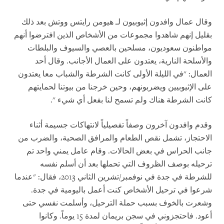
وقال عمال وافدون إثيوبيون لـ هيومن رايتس ووتش بعد ذلك
بقليل إنهم شاهدوا مجموعات من الأشخاص الذين افترضوا أنهم
مواطنون سعوديون، مسلحين بالعصي والسيوف والبلطات
والأسلحة النارية، يعتدون على العمال الأجانب. وقال أحد
العمال: "في الليلة الأولى كانت الشرطة والشباب معا يعتدون
على الإثيوبيين ويضربونهم، وحين خرجنا من بيوتنا لحمايتهم
كانت الشرطة هناك ولم تسمح لنا بفعل أي شيء
".
وقدم وافدون آخرون وصفاً تفصيلياً لانتهاكات جسيمة أثناء
الاحتجاز، تشمل نقص الطعام والمرافق الصحية، والضرب من
جانب الحراس في بعض الحالات. وقام عامل يمني واحد تم
ترحيله بوصف الظروف التي تحملها بعد أن أسلم نفسه
للشرطة في جدة في نوفمبر/تشرين الثاني 2013، فقال: "عندما
شرعوا في ترحيل الأشخاص كنت أعمل باليومية في جدة.
وشعرت بالخوف بسبب حملة الترحيل، وأسلمت نفسي حتى
أعود. فاحتجزوني في سجن بريمان لمدة 15 يوماً. وكانوا