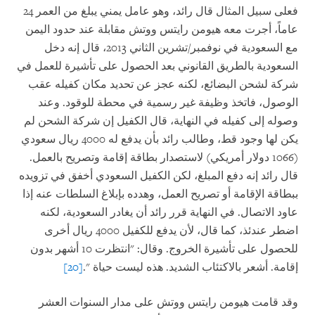
فعلى سبيل المثال قال رائد، وهو عامل يمني يبلغ من العمر 24
عاماً، أجرت معه هيومن رايتس ووتش مقابلة عند حدود اليمن
مع السعودية في نوفمبر/تشرين الثاني 2013، قال إنه دخل
السعودية بالطريق القانوني بعد الحصول على تأشيرة للعمل في
شركة لشحن البضائع، لكنه عجز عن تحديد مكان كفيله عقب
الوصول، فاتخذ وظيفة غير رسمية في محطة للوقود. وعند
وصوله إلى كفيله في النهاية، قال الكفيل إن شركة الشحن لم
يكن لها وجود قط، وطالب رائد بأن يدفع له 4000 ريال سعودي
(1066 دولار أمريكي) لاستصدار بطاقة إقامة وتصريح بالعمل.
قال رائد إنه دفع المبلغ، لكن الكفيل السعودي أخفق في تزويده
ببطاقة الإقامة أو تصريح العمل، وهدده بإبلاغ السلطات عنه إذا
عاود الاتصال. في النهاية قرر رائد أن يغادر السعودية، لكنه
اضطر عندئذ، كما قال، لأن يدفع للكفيل 4000 ريال أخرى
للحصول على تأشيرة الخروج. وقال: "انتظرت 10 أشهر بدون
إقامة. أشعر بالاكتئاب الشديد. هذه ليست حياة
".
[20]
وقد قامت هيومن رايتس ووتش على مدار السنوات العشر