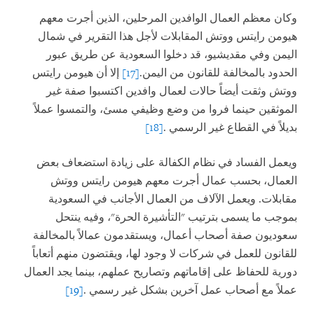
وكان معظم العمال الوافدين المرحلين، الذين أجرت معهم
هيومن رايتس ووتش المقابلات لأجل هذا التقرير في شمال
اليمن وفي مقديشيو، قد دخلوا السعودية عن طريق عبور
الحدود بالمخالفة للقانون من اليمن.
[17]
إلا أن هيومن رايتس
ووتش وثقت أيضاً حالات لعمال وافدين اكتسبوا صفة غير
الموثقين حينما فروا من وضع وظيفي مسئ، والتمسوا عملاً
بديلاً في القطاع غير الرسمي
.
[18]
ويعمل الفساد في نظام الكفالة على زيادة استضعاف بعض
العمال، بحسب عمال أجرت معهم هيومن رايتس ووتش
مقابلات. ويعمل الآلاف من العمال الأجانب في السعودية
بموجب ما يسمى بترتيب "التأشيرة الحرة"، وفيه ينتحل
سعوديون صفة أصحاب أعمال، ويستقدمون عمالاً بالمخالفة
للقانون للعمل في شركات لا وجود لها، ويقتضون منهم أتعاباً
دورية للحفاظ على إقاماتهم وتصاريح عملهم، بينما يجد العمال
عملاً مع أصحاب عمل آخرين بشكل غير رسمي
.
[19]