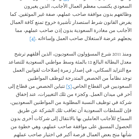
السعودي يكتسب معظم العمال الأجانب، الذين يغيرون
وظائفهم بدون موافقة صاحب عملهم، صفة غير الموثقين. كما
يفرض القانون شرط استصدار تأشيرة خروج تمنع كافة العمال
الأجانب من مغادرة السعودية بدون إذن صاحب عملهم، مما
يجعلهم عرضة لاستغلال صاحب العمل وإساءاته
.
[4]
ومنذ 2011 شرع المسؤولون السعوديون، الذين أقلقهم ترشح
معدل البطالة البالغ 12 بالمئة وسط مواطني السعودية للتصاعد
مع التزايد السكاني، في إصدار زمرة إصلاحات لقوانين العمل
توجد نظاماً من الحصص المتدرجة لتوظف المواطنين
السعوديين في القطاع الخاص.
[5]
تتباين الحصص من قطاع إلى
آخر في ميدان العمل. وكجزء من تلك التغييرات، عند إخفاق
شركة في توظيف النسبة المطلوبة من المواطنين السعوديين،
فإن للسلطات السعودية أن تعاقب تلك الشركة عن طريق
السماح للأجانب العاملين بها بالانتقال إلى شركات أخرى بدون
الحصول المسبق على موافقة صاحب عملهم، وهي خطوة من
شأنها منح بعض العمال فرصة أكبر في اختيار صاحب عملهم