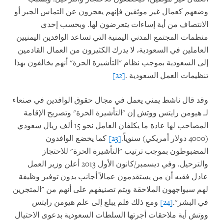
وضعهم كعمال غير موثقين فإنهم يعجزون عن التماس الجبر أو
الانتصاف من أية إساءات يتعرضون لها. وبحسب إحدى
منظمات المجتمع المدني اليمنية التي تساعد الوافدين اليمنيين
العاملين في السعودية، لا يدرك الكثيرون من العمال القادمين
إلى السعودية بموجب نظام "التأشيرة الحرة" أنهم يخالفون بهذا
تنظيمات العمل السعودية
.
[22]
وقد قال ناشط يمني يعمل في مجال حقوق الوافدين في صنعاء
لـ هيومن رايتس ووتش إن "التأشيرة الحرة" وتصريح الإقامة
المصاحب لها عادة ما يكلفان العامل نحو 15 ألف ريال سعودي
(4000 دولار أمريكي) سنوياً.
[23]
كما يخضع الوافدون
المضبوطون بموجب ترتيب "التأشيرة الحرة" للاحتجاز
والترحيل. وفي ديسمبر/كانون الأول 2013 أعلن وزير العمل
عادل فقيه أن من يستقدمون عمالاً أجانب بدون توفير وظيفة
لهم سيواجهون الملاحقة ويتم تصنيفهم على أنهم من "المتجرين
في البشر".
[24]
ومع ذلك فلم يبلغ إلى علم هيومن رايتس
ووتش أية ملاحقات أجرتها السلطات السعودية بدعوى الاحتيال