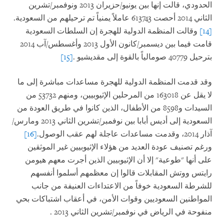
الحدودي، قالت إنها بين يونيو/حزيران 2013 ونوفمبر/تشرين
الثاني 2014 أحصت 613743 عاملاً يمنياً تم ترحيلهم من السعودية.
[14]
وقالت المنظمة الدولية للهجرة إن السلطات السعودية
قامت فيما بين ديسمبر/كانون الأول 2013 وأغسطس/آب 2014
بترحيل 40779 صومالياً بالقوة إلى مقديشيو
.
[15]
وقد قدمت المنظمة الدولية للهجرة مساعدات مباشرة إلى ما
لا يقل عن 163018 من المرحلين الإثيوبيين، ومنهم 53732 من
السيدات و8598 من الأطفال، الذين كانوا في طريق العودة من
السعودية إلى أديس أبابا بين نوفمبر/تشرين الثاني 2013 ومارس/
آذار 2014، وقدمت مساعدات عاجلة لهم عقب الوصول.
[16]
ورغم تصنيف عودة العديد من هؤلاء الإثيوبيين غير الموثقين
على أنها "طوعية" إلا أن الإثيوبيين الذين أجرت معهم هيومن
رايتس ووتش المقابلات قالوا إن معظمهم أسلموا أنفسهم
للشرطة السعودية خوفاً من الاعتداءات العنيفة من جانب
المواطنين السعوديين وقوات الأمن، في أعقاب اشتباكات بحي
منفوحة في الرياض في نوفمبر/تشرين الثاني 2013
.