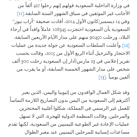
في وزارة الداخلية السعودية قولهم إنهم رحلوا 427 ألفاً من
الأجانب غير الموثقين في سياق الشهور الستة السابقة.
[11]
وفي 14 ديسمبر/كانون الأول 2014، أفادت صحيفة "آراب نيوز"
السعودية بأن السعودية احتجزت 108345 عاملاُ وافداً في أرجاء
البلاد، ورحلت 90450 منهم على مدار الأيام الأربعين السابقة.
[12]
وأعلنت السلطات السعودية عن جولة جديدة من عمليات
الاحتجاز والترحيل أثناء الربع الأول من 2015، وقالت بحسب
تقرير إعلامي في 23 مارس/آذار إن السعودية رحلت 300 ألف
شخص على مدار الشهور الخمسة السابقة، أو ما يقرب من
ألفين يومياً
.
[13]
وقد شكل العمال الوافدون من إثيوبيا واليمن، الذين يعبر
أكثرهم إلى السعودية من اليمن بدون التصاريح اللازمة التماساً
للعمل غير الرسمي في المملكة، شكلوا أغلبية المحتجزين
والمرحلين. وقالت المنظمة الدولية للهجرة، التي لا تسهل
عمليات الإعادة غير الطوعية لليمنيين من السعودية، لكنها تقدم
مساعدات إنسانية للمرحلين اليمنيين عند معبر الطوال