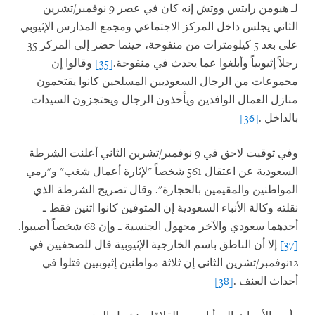
لـ هيومن رايتس ووتش إنه كان في عصر 9 نوفمبر/تشرين
الثاني يجلس داخل المركز الاجتماعي ومجمع المدارس الإثيوبي
على بعد 5 كيلومترات من منفوحة، حينما حضر إلى المركز 35
رجلاً إثيوبياً وأبلغوا عما يحدث في منفوحة.
[35]
وقالوا إن
مجموعات من الرجال السعوديين المسلحين كانوا يقتحمون
منازل العمال الوافدين ويأخذون الرجال ويحتجزون السيدات
بالداخل
.
[36]
وفي توقيت لاحق في 9 نوفمبر/تشرين الثاني أعلنت الشرطة
السعودية عن اعتقال 561 شخصاً "لإثارة أعمال شغب" و"رمي
المواطنين والمقيمين بالحجارة". وقال تصريح الشرطة الذي
نقلته وكالة الأنباء السعودية إن المتوفين كانوا اثنين فقط ـ
أحدهما سعودي والآخر مجهول الجنسية ـ وإن 68 شخصاً أصيبوا.
[37]
إلا أن الناطق باسم الخارجية الإثيوبية قال للصحفيين في
12نوفمبر/تشرين الثاني إن ثلاثة مواطنين إثيوبيين قتلوا في
أحداث العنف
.
[38]