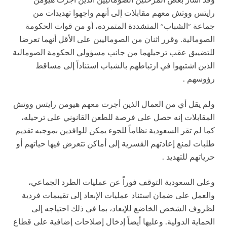
وقد أشار بعض المرحلين الصوماليين الذين أجرت هيومن
رايتس ووتش معهم مقابلات إلى أنهم واجهوا تهديدات من
جماعة "الشباب" المتشددة المتمردة، أو من قوات الحكومة
الصومالية. وقرر اثنان من الصوماليين على الأقل أنهما تعرضا
للتضييق عقب ترحيلهما من جانب مسؤولي الحكومة الصومالية
الذين اشتبهوا في ارتباطهم بالشباب استناداً إلى مساقط
رؤوسهم
.
ولم يقل أي من العمال الذين أجرت معهم هيومن رايتس ووتش
المقابلات إنه حصل على فرصة للطعن القانوني على ترحيله،
كما لم تقر السعودية نظاماً للجوء يمكن للوافدين بموجبه تقديم
طلبات لمنع إعادتهم القسرية إلى أماكن تتعرض فيها حياتهم أو
حرياتهم للتهديد
.
وعلى السعودية التوقف فوراً عن عمليات الطرد الجماعي،
والعمل على ضمان استناد عمليات الإبعاد إلى تقييمات فردية
لظروف الشخص الخاضع للإبعاد، بما في ذلك احتياجه إلى
الحماية الدولية. وعليها أيضاً إدخال إصلاحات إضافية على قطاع