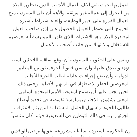
العمل بها بحيث تقي آلاف العمال الأجانب الذين يدخلون البلاد
من التحول إلى عمالة غير موثقة. والأهم أن على السعودية منح
العمال القدرة على تغيير الوظيفة، وإلغاء اشتراط تأشيرة
الخروج، التي تضطر العمال للحصول على إذن صاحب العمل
لمغادرة البلاد، وهو الاشتراط الذي ظهر بالممارسة أنه يعرضهم
للاستغلال والانتهاك من جانب أصحاب الأعمال
.
ويتعين على الحكومة السعودية أن توقع اتفاقية اللاجئين لسنة
1951 وتصدق عليها، وأن تسن قانوناً للجوء يتفق مع المعايير
الدولية، وأن تضع إجراءات عادلة لطلب اللجوء للأجانب
المعرضين لخطر الاضطهاد في بلدانهم الأصلية. وحتى ذلك
الحين يجب عليها أن تسمح لمفوض الأمم المتحدة السامي
المعني بشؤون اللاجئين بممارسة تفويضه في تحديد أوضاع
طالبي اللجوء، وتسهيل الحلول المستدامة لمن يتم الاعتراف
بلجوئهم، بما في ذلك التوطين في السعودية حيثما كان مناسباً
.
إن للحكومة السعودية سلطة مشروعة تخولها ترحيل الوافدين