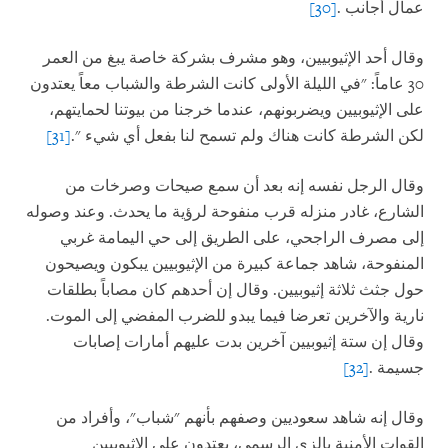
عمال أجانب
.
[30]
وقال أحد الإثيوبيين، وهو مشرف بشركة خاصة يبغ من العمر
30 عاماً: "في الليلة الأولى كانت الشرطة والشباب معاً يعتدون
على الإثيوبيين ويضربونهم، عندما خرجنا من بيوتنا لحمايتهم،
لكن الشرطة كانت هناك ولم تسمح لنا بفعل أي شيء
".
[31]
وقال الرجل نفسه إنه بعد أن سمع صيحات وصرخات من
الشارع، غادر منزله قرب منفوحة لرؤية ما يحدث. وعند وصوله
إلى مصرف الراجحي، على الطريق إلى حي اليمامة غربي
المنفوحة، شاهد جماعة كبيرة من الإثيوبيين يبكون ويصيحون
حول جثث ثلاثة إثيوبيين. وقال إن أحدهم كان مصاباً بطلقات
نارية والآخرين تعرضا فيما يبدو للضرب المفضي إلى الموت.
وقال إن ستة إثيوبيين آخرين بدت عليهم أمارات إصابات
جسيمة
.
[32]
وقال إنه شاهد سعوديين وصفهم بأنهم "شباب"، وأفراد من
القوات الأمنية بالزي الرسمي، يعتدون على الإثيوبيين