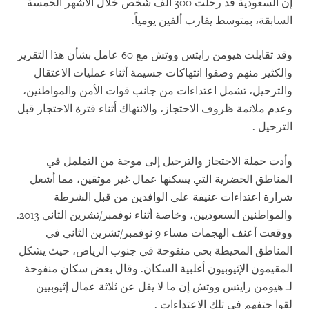
إن السعودية قد رحلت 300 ألف شخص خلال الأشهر الخمسة
السابقة، بمتوسط يقارب ألفين يومياً.
وقد تقابلت هيومن رايتس ووتش مع 60 عامل بشأن هذا التقرير
والكثير منهم وصفوا انتهاكات جسيمة أثناء عمليات الاعتقال
والترحيل، تشمل اعتداءات من جانب قوات الأمن والمواطنين،
وعدم ملائمة ظروف الاحتجاز، والانتهاك أثناء فترة الاحتجاز قبل
الترحيل
.
وأدت حملة الاحتجاز والترحيل إلى موجة من التململ في
المناطق الحضرية التي يسكنها عمال غير موثقين، مما أشعل
شرارة اعتداءات عنيفة على الوافدين من قبل الشرطة
والمواطنين السعوديين، وخاصة أثناء نوفمبر/تشرين الثاني 2013.
ووقعت أعنف الهجمات مساء 9 نوفمبر/تشرين الثاني في
المناطق المحيطة بحي منفوحة في جنوب الرياض، حيث يشكل
المقيمون الإثيوبيون أغلبية السكان. وقال بعض سكان منفوحة
لـ هيومن رايتس ووتش إن ما لا يقل عن ثلاثة عمال إثيوبيين
لقوا حتفهم في تلك الاعتداءات
.