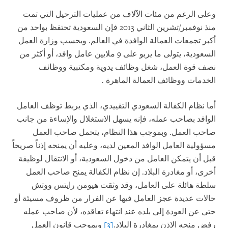
وعلى الرغم من مئات الآلاف من عمليات الترحيل التي تمت
منذ نوفمبر/تشرين الثاني 2013 فإن السعودية تحتفظ بواحد من
أكبر تجمعات العمالة الوافدة في العالم. وبحسب وزارة العمل
السعودية، يتولى ما يربو على 9 ملايين عامل وافد، أو أكثر من
نصف قوة العمل، شغل وظائف يدوية ومكتبية ووظائف
الخدمات ووظائف العمالة الماهرة
.
أما نظام الكفالة السعودي التقييدي، الذي يربط توظف العامل
الوافد بصاحب عمله، فإنه يسهل الاستغلال والإساءة من جانب
صاحب العمل. وبموجب هذا النظام، يتحمل صاحب العمل
مسؤولية العامل الوافد المعين لديه، وعليه أن يمنحه إذناً صريحاً
قبل أن يتمكن العامل من دخول السعودية، أو الانتقال لوظيفة
أخرى، أو مغادرة البلاد. إن نظام الكفالة يمنح صاحب العمل
سلطة هائلة على العامل، وقد وثقت هيومن رايتس ووتش
حالات عديدة عجز العامل فيها عن الفرار من ظروف مسيئة أو
حتى عن العودة إلى بلده عند انتهاء تعاقده، لأن صاحب عمله
رفض منحه الإذن بمغادرة البلاد.
[3]
وبموجب قانون العمل