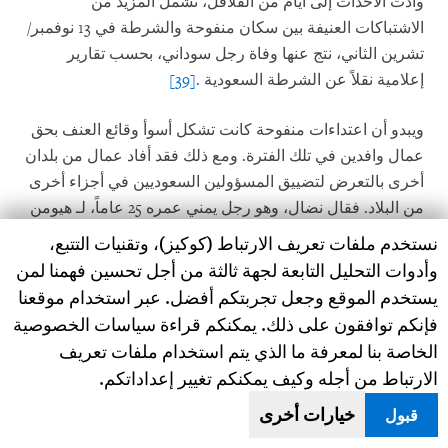
وأدت الأحداث إلى أيام من القلاقل، تشمل المزيد من
الاشتباكات العنيفة بين سكان منفوحة والشرطة في 13 نوفمبر/
تشرين الثاني، نتج عنها وفاة رجل سوداني، بحسب تقارير
إعلامية نقلاً عن الشرطة السعودية
.
[39]
ويبدو أن اعتداءات منفوحة كانت تشكل أسوأ وقائع العنف بحق
عمال وافدين في تلك الفترة. ومع ذلك فقد أفاد عمال من بلدان
أخرى بالتعرض لتضييق المسؤولين السعوديين في أجزاء أخرى
من البلاد. فقال نضال، وهو رجل يمني عمره 25 عاماً، لـ هيومن
رايتس ووتش في صنعاء إنه دخل السعودية بالمخالفة للقانون
Human Rights Watch cookie preferences
نستخدم ملفات تعريف الارتباط (كوكيز)، وتقنيات التتبع،
في 2010 للعمل بشركة إعلامية في مدينة جيزان الجنوبية.
[40]
وأدوات التحليل التابعة لجهة ثالثة من أجل تحسين فهمنا لمن
إلا أنه شعر في 2013 بتزايد التدقيق مع العمال اليمنيين من
يستخدم الموقع وجعل تجربتكم أفضل. عبر استخدام موقعنا
جانب الشرطة والمواطنين في السعودية. وقال إن أحد رجال
فإنكم توافقون على ذلك. يمكنكم قراءة سياسات الخصوصية
الشرطة في تلك الفترة اختطفه لمدة 5 ساعات وسرقه في
الخاصة بنا لمعرفة ما الذي يتم استخدام ملفات تعريف
أواخر يوليو/تموز
.
الارتباط من أجله وكيف يمكنكم تغيير إعداداتكم.
خيارات أخرى
قبول
يوم 27 رمضان اختطفني ضابط شرطة سعودي