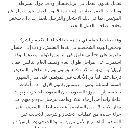
تعديل لقانون العمل في أبريل/نيسان 2013، خول الشرطة
وسلطات العمل صلاحية إنفاذ بنود قانون العمل بحق العمال غير
الموثقين، بما في ذلك الاحتجاز والترحيل للعمل لدى أي شخص
بخلاف صاحب العمل المحدد.
وقد تمثلت الحملة في مداهمات للأحياء السكنية والشركات،
وفحص الهوية الشخصية في نقاط التفتيش، وأدت إلى احتجاز
ما يزيد على 20 ألف عامل في اليومين الأولين وحدهما، وقد
استمرت على مراحل طوال العام ونصف العام التاليين. ففي
أبريل/نيسان 2014 أكد 0645سؤولون بوزارة الداخلية السعودية
ترحيل 427 ألفاً من الأجانب غير الموثقين على مدار الشهور
الستة السابقة. وفي 14 ديسمبر/كانون الأول 2014، أفادت
صحيفة "آراب نيوز" السعودية بأن السعودية احتجزت 108345
عاملاً وافداً في أرجاء البلاد وقامت بترحيل 90450 منهم على
مدار الأيام الأربعين السابقة.وأعلنت سلطات السعودية عن
جولة جديدة من عمليات الاحتجاز والترحيل للأجانب غير
الموثقين أثناء الربع الأول من 2015، وقالت في 23 مارس/آذار