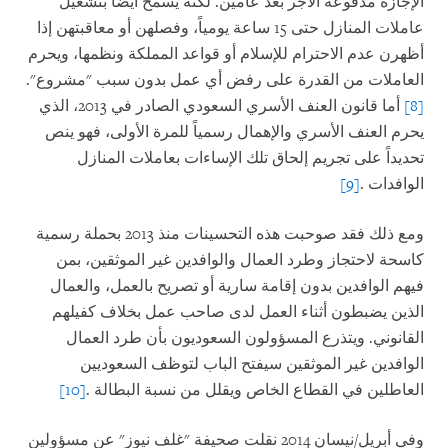
الإجازة مدفوعة الأجر بعد عامين. لكنه يسمح أيضاً بتشغيل
عاملات المنازل حتى 15 ساعة يومياً، وفصلهن أو معاقبتهن إذا
أظهرن عدم الاحترام للإسلام أو قواعد المملكة ونظمها، ويحرم
العاملات من القدرة على رفض أي عمل بدون سبب "مشروع".
[8]
أما قانون العنف الأسري السعودي الصادر في 2013، الذي
يحرم العنف الأسري والإهمال رسمياً للمرة الأولى، فهو ينص
تحديداً على تجريم إلحاق تلك الإساءات بعاملات المنازل
الوافدات
.
[9]
ومع ذلك فقد صوحبت هذه التحسينات منذ 2013 بحملة رسمية
كاسحة لاحتجاز وطرد العمال والوافدين غير الموثقين، بمن
فيهم الوافدين بدون إقامة سارية أو تصريح بالعمل، والعمال
الذين يضبطون أثناء العمل لدى صاحب عمل بخلاف كفيلهم
القانوني. ويتذرع المسؤولون السعوديون بأن طرد العمال
الوافدين غير الموثقين سيفتح الباب لتوظف السعوديين
العاطلين في القطاع الخاص ويقلل من نسبة البطالة
.
[10]
وفي أبريل/نيسان 2014 نقلت صحيفة "غلف نيوز" عن مسؤولين