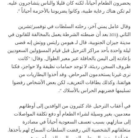
يحضرون الطعام أحياناً، لكنه كان قليلا والناس يتشاجرون عليه.
لم تكن هناك رعاية طبية، وكانوا يضربوننا بالأحزمة أحياناً
".
وقال عامل يمني آخر، رحلته السلطات في نوفمبر/تشرين
الثاني 2013 بعد أن ضبطته الشرطة يعمل بالمخالفة للقانون في
مدينة جيزان الجنوبية، قال لـ هيومن رايتس ووتش إنه قضى
ليلة واحدة بأحد مراكز الترحيل قبل قيام المسؤولين السعوديين
بإعادته إلى اليمن بالحافلة عبر معبر الطوال. وقال: "كانت
ظروف السجن رديئة، لا توجد حمامات نظيفة ولا حواجز، فكنا
نرى غيرنا يستخدمون المرحاض. وقد أخذوا البطاريات من
هواتفنا، وكذلك بطاقات التعريف، لكن بعض الأشخاص رفضوا
تسليمها فضربهم الحراس بالأسلاك
".
في أعقاب الترحيل عاد كثيرون من الوافدين إلى أوطانهم
معدمين، بغير وسيلة لشراء الطعام أو دفع تكلفة المواصلات
إلى منازلهم، بسبب تعسف السعودية أحياناً في مصادرة
متعلقاتهم الشخصية التي رفضت السلطات السماح لهم بأخذها.