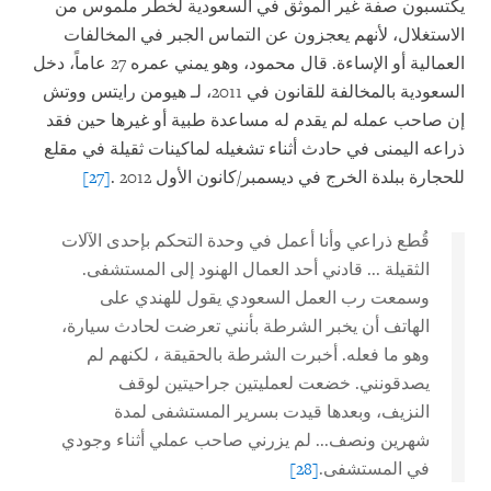
يكتسبون صفة غير الموثق في السعودية لخطر ملموس من
الاستغلال، لأنهم يعجزون عن التماس الجبر في المخالفات
العمالية أو الإساءة. قال محمود، وهو يمني عمره 27 عاماً، دخل
السعودية بالمخالفة للقانون في 2011، لـ هيومن رايتس ووتش
إن صاحب عمله لم يقدم له مساعدة طبية أو غيرها حين فقد
ذراعه اليمنى في حادث أثناء تشغيله لماكينات ثقيلة في مقلع
للحجارة ببلدة الخرج في ديسمبر/كانون الأول 2012
.
[27]
قُطع ذراعي وأنا أعمل في وحدة التحكم بإحدى الآلات
الثقيلة ... قادني أحد العمال الهنود إلى المستشفى.
وسمعت رب العمل السعودي يقول للهندي على
الهاتف أن يخبر الشرطة بأنني تعرضت لحادث سيارة،
وهو ما فعله. أخبرت الشرطة
بالحقيقة
، لكنهم لم
يصدقونني. خضعت لعمليتين جراحيتين لوقف
النزيف، وبعدها قيدت بسرير المستشفى لمدة
شهرين ونصف... لم يزرني صاحب عملي أثناء وجودي
في المستشفى.
[28]