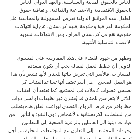
الخاص بالحقوق المدنية والسياسية، والعهد الدولي الخاص
بالحقوق الاقتصادية والاجتماعية والثقافية، واتفاقية حقوق
الطفل. هذه المواثيق الدولية تفرض المسؤولية والمحاسبة على
الحكومة العراقية وحكومة إقليم كردستان، عن أية انتهاكات
حقوقية تقع في كردستان العراق، ومن الانتهاكات، تشويه
الأعضاء التناسلية الأنثوية.
ويظهر من جهود القضاء على هذه الممارسة على المستوى
الدولي أن خطط العمل الفعالة يجب أن تكون متعددة
المسارات. فالأسر التي تعرض بناتها للختان لأنها تشعر بأن هذا
هو الفعل الصحيح – هي أسر تعتقد أنها تساعد الفتيات كي
يصبحن عضوات كاملات في المجتمع. كما تعتقد أن الفتيات
اللاتي لا يتعرضن للختان قد يُعتبرن غير نظيفات أو لسن ذوات
حظ وافر من فرص الزواج. التصدي لبواعث القلق هذه يتطلب
من السلطات الكردستانية والأشخاص ذوي النفوذ والتأثير – من
قيادات دينية إلى العاملين بالرعاية الصحية إلى المعلمين
وقيادات المجتمع – إلى التعاون مع المجتمعات المحلية من أجل
تشجيع النقاش حول هذه الممارسة بين الرجال والنساء