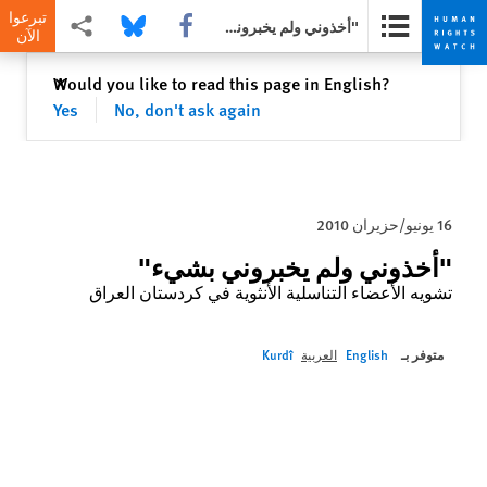
تبرعوا
Share this via Facebook
Share this via Bluesky
Share this via مشاركة
"أخذوني ولم يخبروني بشيء"
الآن
Skip
Skip
إغلاق
Would you like to read this page in English?
✕
to
to
Yes
No, don't ask again
cookie
main
content
privacy
notice
16 يونيو/حزيران 2010
"أخذوني ولم يخبروني بشيء"
تشويه الأعضاء التناسلية الأنثوية في كردستان العراق
متوفر بـ
English
العربية
Kurdî