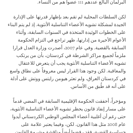
البرلمان البالغ عددهم 111 عضواً هم من النساء.
لكن السلطات المحلية لم تقم بعد بإظهار قدرتها على الإدارة
الجيدة لمشكلة تشويه الأعضاء التناسلية الأنثوية. إذ لم يتم البناء
على الخطوات الوئيدة المتخذة في السنوات السابقة، وأثناء
الأعوام الأخيرة من إدارتها، ظهر تراجع في التزام الحكومة
السابقة بالقضية. وفي عام 2007، أصدرت وزارة العدل قرارا
ملزماً لجميع مراكز الشرطة في كردستان، بأن من يرتكب
تشويه الأعضاء التناسلية الأنثوية يجب أن يتعرض للاعتقال
والمعاقبة. لكن وجود هذا القرار ليس معروفاً على نطاق واسع
في كردستان العراق، ولم تعثر هيومن رايتس ووتش على أدلة
على أنه قد طُبق من الأساس.
ومؤخراً، أخفقت الحكومة الإقليمية السابقة في المضي قدماً
على مسار إنفاذ قانون يحظر تشويه الأعضاء التناسلية الأنثوية،
حتى رغم أن أغلبية أعضاء المجلس الوطني الكردستاني أيدوا
عام 2008 مثل هذا القانون. لكن، وفيما يعتبر علامة على
حساسية القضية، فقد رفضوا أيضاً مناقشة مشروع القانون