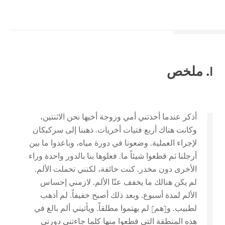
I
. ملخص
أذكر عندما أخذتني أمي وزوجة أخيها نحن الاثنتين،
وكانت هناك أربع فتيات أخريات. ذهبنا إلى سركبكان
لإجراء العملية. وضعونا في دورة مياه، وباعدوا ما بين
أرجلنا ثم قطعوا شيئاً ما. فعلوها بنا بالدور واحدة وراء
الأخرى دون مخدر. كنت خائفة، لكنني تحملت الألم.
لم يكن هنالك ما يخفف عنّا الألم. لازمني إحساس
الألم لمدة أسبوع. وبعد ذلك أصبح خفيفاً. لم أذهب
لطبيب. و[هم] لم يهتموا مطلقاً. ويأتيني ألم بالغ في
هذه المنطقة التي قطعوا منها كلما جاءتني دورتي