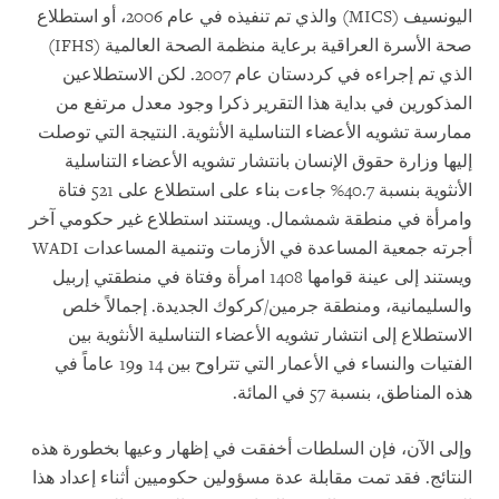
اليونسيف
(MICS
)
والذي تم تنفيذه في عام 2006، أو استطلاع
صحة الأسرة العراقية برعاية منظمة الصحة العالمية
(IFHS)
الذي تم إجراءه في كردستان عام 2007. لكن الاستطلاعين
المذكورين في بداية هذا التقرير ذكرا وجود معدل مرتفع من
ممارسة تشويه الأعضاء التناسلية الأنثوية. النتيجة التي توصلت
إليها وزارة حقوق الإنسان بانتشار تشويه الأعضاء التناسلية
الأنثوية بنسبة 40.7% جاءت بناء على استطلاع على 521 فتاة
وامرأة في منطقة شمشمال. ويستند استطلاع غير حكومي آخر
أجرته جمعية المساعدة في الأزمات وتنمية المساعدات
WADI
ويستند إلى عينة قوامها 1408 امرأة وفتاة في منطقتي إربيل
والسليمانية، ومنطقة جرمين/كركوك الجديدة. إجمالاً خلص
الاستطلاع إلى انتشار تشويه الأعضاء التناسلية الأنثوية بين
الفتيات والنساء في الأعمار التي تتراوح بين 14 و19 عاماً في
هذه المناطق، بنسبة 57 في المائة.
وإلى الآن، فإن السلطات أخفقت في إظهار وعيها بخطورة هذه
النتائج. فقد تمت مقابلة عدة مسؤولين حكوميين أثناء إعداد هذا