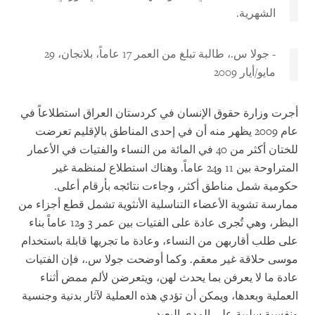
الشهرية.
- جولا س.، طالبة تبلغ من العمر 17 عاماً، بلانجان، 29
مايو/أيار 2009
أجرت وزارة حقوق الإنسان في كردستان العراق استطلاعاً في
عام 2009 يظهر منه أن في إحدى المناطق بالإقليم تعرضت
للختان أكثر من 40 في المائة من النساء والفتيات في الأعمار
المتراوحة بين 11 و24 عاماً. وهناك استطلاع لمنظمة غير
حكومية شمل مناطق أكثر، وجاءت نتائجه بأرقام أعلى.
ممارسة تشوية الأعضاء التناسلية الأنثوية تشمل قطع أجزاء من
البظر، وهي تُجرى عادة على الفتيات بين عمر 3 و12 عاماً بناء
على طلب أقاربهن من النساء، وعادة ما تجريها قابلة باستخدام
موسى حلاقة غير معقم. وكما أوضحت جولا س.، فإن الفتيات
عادة ما لا يعرفن بما يحدث لهن، ويتعرضن لألم ممض أثناء
العملية وبعدها، ويمكن أن تؤدي هذه العملية لآثار بدنية وجنسية
ونفسية سلبية على المدى البعيد.