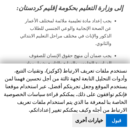
إلى وزارة التعليم بحكومة إقليم كردستان:
يجب إعداد مادة تعليمية ملائمة لمختلف الأعمار
عن الصحة الإنجابية والوعي الجنسي للطلاب
الذكور والإناث في مختلف مراحل التعليم الابتدائي
والثانوي.
يجب ضمان أن منهج حقوق الإنسان للصفوف
الدراسية الخامس والسابع والتاسع يشمل مواد
Human Rights Watch cookie preferences
نستخدم ملفات تعريف الارتباط (كوكيز)، وتقنيات التتبع،
ملائمة عن حقوق النساء والفتيات الإنسانية، بما
وأدوات التحليل التابعة لجهة ثالثة من أجل تحسين فهمنا لمن
في ذلك معلومات عن الآثار الضارة لتشويه
يستخدم الموقع وجعل تجربتكم أفضل. عبر استخدام موقعنا
الأعضاء التناسلية الأنثوية.
فإنكم توافقون على ذلك. يمكنكم قراءة سياسات الخصوصية
يجب إجراء التدريب للمعلمين بشأن الصحة
الخاصة بنا لمعرفة ما الذي يتم استخدام ملفات تعريف
الإنجابية وتشويه الأعضاء التناسلية الأنثوية، بما في
الارتباط من أجله وكيف يمكنكم تغيير إعداداتكم.
ذلك الآثار الصحية وكيفية تعليم الطلاب هذه المادة.
خيارات أخرى
قبول
تمكين المعلمين والمدارس من توفير الدعم اللازم