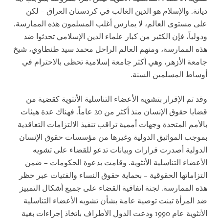
ديانة. والإسلام هو الدين الغالب في كردستان العراق – لكن
على مستوى العالم، لا يمارس أغلب المسلمون هذه الممارسة.
ودولياً، فإن الكثير من كبار علماء الدين الإسلامي تحدثوا ضد
هذه الممارسة، ومنهم العالم الراحل محمد سيد طنطاوي، شيخ
جامعة الأزهر، وهي أكثر جامعة إسلامية تحظى بالاحترام في
أوساط المسلمين السنة.
وقد تم الإقرار بتشويه الأعضاء التناسلية الأنثوية كقضية من
قضايا حقوق الإنسان منذ أكثر من 20 عاماً. فهناك عدة هيئات
بالأمم المتحدة وجهات أممية تراقب تنفيذ الالتزامات التعاقدية
بموجب المواثيق الدولية وغيرها من مؤسسات حقوق الإنسان
الدولية أصدرت قرارات وبيانات تدعو للقضاء على تشويه
الأعضاء التناسلية الأنثوية. وقامت بدعوة الحكومات – ضمن
التزاماتها الحقوقية – بحماية حقوق النساء والفتيات عبر حظر
هذه الممارسة. لجنة اتفاقية القضاء على جميع أشكال التمييز
ضد المرأة تبنت توصية عامة بشأن تشويه الأعضاء التناسلية
الأنثوية عام 1990 ودعت الدول الأطراف باتخاذ إجراءات بغية