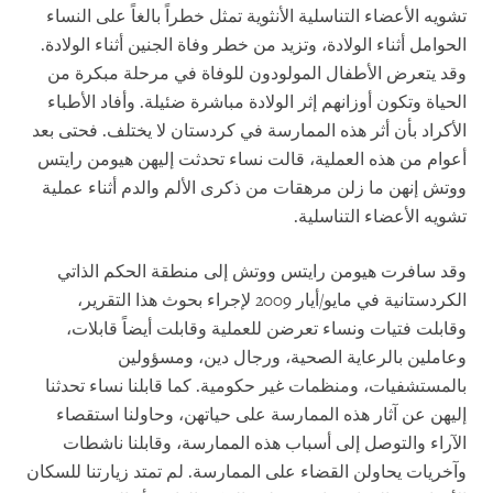
تشويه الأعضاء التناسلية الأنثوية تمثل خطراً بالغاً على النساء
الحوامل أثناء الولادة، وتزيد من خطر وفاة الجنين أثناء الولادة.
وقد يتعرض الأطفال المولودون للوفاة في مرحلة مبكرة من
الحياة وتكون أوزانهم إثر الولادة مباشرة ضئيلة. وأفاد الأطباء
الأكراد بأن أثر هذه الممارسة في كردستان لا يختلف. فحتى بعد
أعوام من هذه العملية، قالت نساء تحدثت إليهن هيومن رايتس
ووتش إنهن ما زلن مرهقات من ذكرى الألم والدم أثناء عملية
تشويه الأعضاء التناسلية.
وقد سافرت هيومن رايتس ووتش إلى منطقة الحكم الذاتي
الكردستانية في مايو/أيار 2009 لإجراء بحوث هذا التقرير،
وقابلت فتيات ونساء تعرضن للعملية وقابلت أيضاً قابلات،
وعاملين بالرعاية الصحية، ورجال دين، ومسؤولين
بالمستشفيات، ومنظمات غير حكومية. كما قابلنا نساء تحدثنا
إليهن عن آثار هذه الممارسة على حياتهن، وحاولنا استقصاء
الآراء والتوصل إلى أسباب هذه الممارسة، وقابلنا ناشطات
وآخريات يحاولن القضاء على الممارسة. لم تمتد زيارتنا للسكان