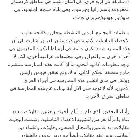
54 مقابلة في أربع قرى، كل اثنتان منهما في مناطق كردستان
المعروفة باسم رانيا وجرمين، وفي بلدة حلبجة الجنوبية، في
مايو/أيار ويونيو/حزيران 2009.
منظمات المجتمع المدني الناشطة بمجال مكافحة تشويه
الأعضاء التناسلية الأنثوية في كردستان العراق أشارت إلى أن
هذه الممارسة قد تكون قائمة في أوساط الأكراد المقيمون في
أجزاء أخرى من العراق وفي مجتمعات عراقية أخرى. لكن لا
توجد معلومات كافية لتحديد ما إذا كانت هذه الممارسة منتشرة
خارج منطقة الحكم الذاتي أم لا. ولم تحقق هيومن رايتس
ووتش في مدى انتشار هذه الممارسة في أجزاء العراق
الأخرى، لأنه لا توجد حتى الآن أية بيانات عن هذه الممارسة في
مناطق العراق الأخرى.
وأثناء التحقيق الذي دام 10 أيام، أجرت باحثتين مقابلات مع 31
فتاة وامرأة تعرضن لتشويه الأعضاء التناسلية. وشملت البحوث
مقابلات مع عاملين بالمجال الصحي، وقابلات، وعلماء دين
إسلامي. وتم عقد مقابلات أيضاً مع وزير الوقف والشؤون