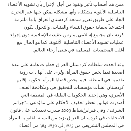
ممن هم أصحاب تأثير ونفوذ من أجل الإقرار بأن تشويه الأعضاء
التناسلية الأنثوية مشكلة، وأنها مشكلة يمكن حلها عبر التحرك
الجاد على طريق تعزيز سمعة كردستان العراق بأنها ملتزمة
اجتماعياً بحماية حقوق النساء والفتيات، والتحول لكون
كردستان مجتمع إسلامي يمارس عقيدته الإسلامية دون إجراء
عمليات تشويه الأعضاء التناسلية الأنثوية، كما هو الحال مع
أغلب المجتمعات المسلمة في شتى أرجاء العالم.
وقد اتخذت سلطات كردستان العراق خطوات هامة على عدة
أصعدة فيما يخص حقوق المرأة، وتُرى على أنها ذات رؤية
تقدمية في المنطقة فيما يخص قضايا المرأة. حكومة إقليم
كردستان أنشأت مؤسسات للتحقيق في ومكافحة العنف
الأسري، وهي إحدى الحكومات القليلة في المنطقة التي
أصدرت قوانين تحظر تخفيف الأحكام على ما يُدعى بـ"جرائم
الشرف". وفي فبراير/شباط 2009 صدرت تعديلات على قانون
الانتخابات في كردستان العراق تزيد من النسبة القانونية للمرأة
في المجلس التشريعي من 25% إلى 30%. و36 من أعضاء