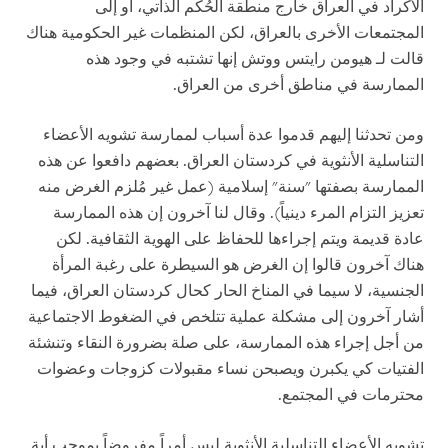
الأكراد في العراق خارج منطقة الحُكم الذاتي، أو إلى
المجتمعات الأخرى بالعراق، لكن المنظمات غير الحكومية هناك
قالت لـ هيومن رايتس ووتش إنها تشتبه في وجود هذه
الممارسة في مناطق أخرى من العراق.
ومن تحدثنا إليهم قدموا عدة أسباب لممارسة تشويه الأعضاء
التناسلية الأنثوية في كردستان العراق. بعضهم دافعوا عن هذه
الممارسة بصفتها "سنة" إسلامية (عمل غير مُلزم الغرض منه
تعزيز التزام المرء دينياً). وقال لنا آخرون إن هذه الممارسة
عادة قديمة ويتم إجراءها للحفاظ على الهوية الثقافية. لكن
هناك آخرون قالوا إن الغرض هو السيطرة على رغبة المرأة
الجنسية، لا سيما في المناخ الحار كحال كردستان العراق، فيما
أشار آخرون إلى مشكلة عملية تتلخص في الضغوط الاجتماعية
من أجل إجراء هذه الممارسة، على صلة بضرورة النقاء وتنشئة
الفتيات كي يكبرن ويصبحن نساء مقبولات كزوجات وعضوات
محترمات في المجتمع.
تشويه الأعضاء التناسلية الأنثوية ليس أمراً مفروضاً بموجب أية