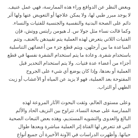
وبغض النظر عن الدوافع وراء هذه الممارسة، فهي عمل عنيف.
لا يوجد مبرر طبي لها، ولا يمكن علاجها أو التعويض عنها ولها آثر
دائم على الصحة البدنية والنفسية والجنسية للفتيات والنساء.
وكما قالت نساء مثل جولا س. لـ هيومن رايتس ووتش، فإن
الفتيات اللاتي يتعرض لهذه العملية يتم تقييدهن بالعنف، وتتم
المباعدة ما بين أرجلهن، ويتم قطع جزء من أعضائهن التناسلية
باستخدام شفرة. وعادة ما يتم استخدام الشفرة نفسها في قطع
أجزاء من أعضاء عدة فتيات. ولا يتم استخدام التخدير قبل
العملية أو بعدها، وإذا كان يوضع أي شيء على الجروح
المفتوحة بعد العملية، فهو لا يزيد عن المياه أو الأعشاب أو زيت
الطهي أو التراب.
وعلى مستوى العالم، وثقت البحوث الآثار المروعة لهذه
الممارسة على صحة النساء. تتراوح بين النزيف الحاد والألم
البالغ والعدوى والتشويه المستديم، وهذه بعض التبعات الصحية
التي قد تتعرض لها الفتاة إثر العملية مباشرة وبعدها طوال
حياتها. وأظهرت الدراسات في الآونة الأخيرة أن جميع أنواع