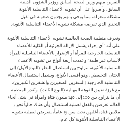
التقرير، منهم وزير الصحة السابق ووزير الشؤون الدينية
السابق، وأصروا على أن تشويه الأعضاء التناسلية الأنثوية
مشكلة منعزلة، مما يوحي بأنهم يجدون صعوبة في تقبل
التحدي الذي تفرضه مشكلة تشويه الأعضاء التناسلية الأنثوية.
وتعرف منظمة الصحة العالمية تشويه الأعضاء التناسلية الأنثوية
على أنه "أي إجراء يشمل الإزالة الجزئية أو الكلية للأعضاء
التناسلية الخارجية للمرأة أو الإضرار بالأعضاء التناسلية للمرأة
لأسباب غير طبية" وعددت أربعة أنواع من تشويه الأعضاء
التناسلية الأنثوية، تتراوح بين استئصال البظر (النوع الأول) إلى
الختان التخييطي، وهو أقسى الأنواع، ويشمل استئصال الأعضاء
التناسلية الخارجية (الشفرين الصغيرين والشفرين الكبيرين)،
مع غرز/تضييق الفوهة المهبلية (النوع الثالث). وتُقدر المنظمة
أن ما يتراوح بين 100 إلى 140 مليون فتاة وامرأة في شتى أنحاء
العالم تعرضن بالفعل لعملية استئصال وأن هناك حالياً نحو 3
ملايين فتاة، أغلبهن تحت سن 15 عاماً، يتعرضن لعملية تشويه
الأعضاء التناسلية الأنثوية كل عام.