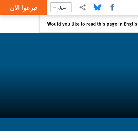
تبرعوا الآن
Share this via Facebook
Share this via Bluesky
Share this via مشاركة
تنزيل
إغلاق
Would you like to read this page in Engli
✕