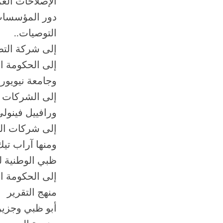
الإصلاحات العم
دور المؤسسات 
التوصيات..
إلى شركة التط
إلى الحكومة ا
وجامعة نيويورك
إلى الشركات ال
ورافييل فينولي
إلى شركات الب
ومنها آراب تيك
ظبي الوطنية ل
إلى الحكومة الإ
منهج التقرير
أبو ظبي وجزير