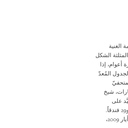
 الغنية
ون هذه الجزيرة المثلثة الشكل
شرة أعوام، إذا
ليار دولار، حسب الجدول المُعدّ
متحفيّ
ارات، شيخ
َد على
الجزيرة ملعبين للغولف، ومساكن خاصة باهظة التكلفة، ومرفأ بحري، و29 فندقاً.
ومن المقرر البدء في بناء أول هذه المراكز، وهو فرع اللوفر، في مايو/أيار 2009،