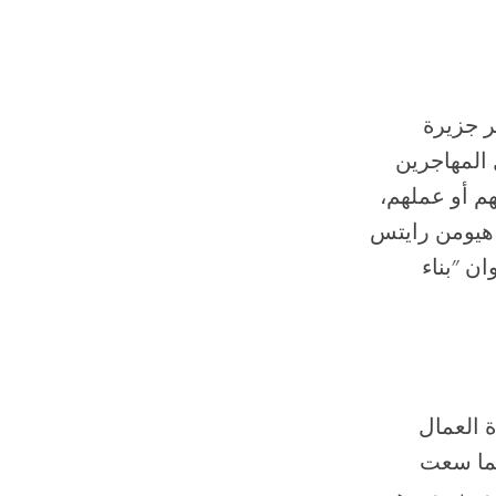
ر جزيرة
 المهاجرين
هم أو عملهم،
 هيومن رايتس
ة المتحدة، في تقريرها الصادر عام 2006 بعنوان "بناء
 العمال
كما سعت