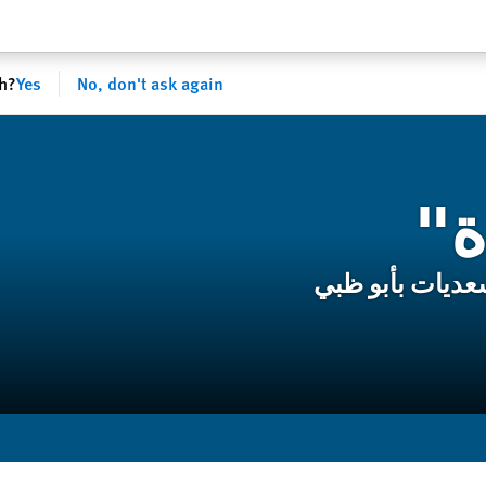
sh?
Yes
No, don't ask again
ة"
عديات بأبو ظبي