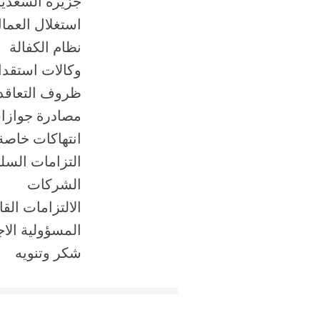
جزيرة السعديا
استغلال العما
نظام الكفالة
وكالات استقدا
ظروف التعاقد 
مصادرة جوازات
انتهاكات خاصة 
التزامات السلط
الشركات
الالتزامات الق
المسؤولية الا
شكر وتنويه