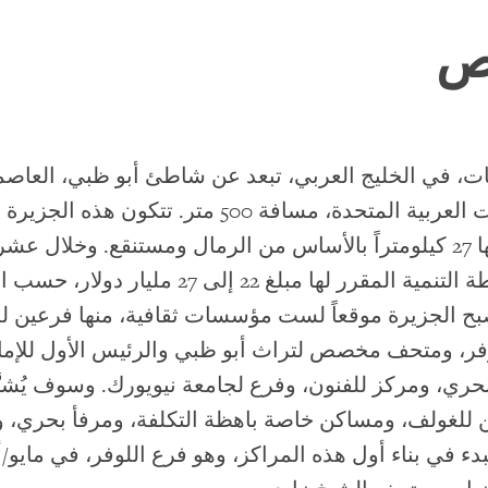
ص
ت، في الخليج العربي، تبعد عن شاطئ أبو ظبي، العاصمة
بالنفط للإمارات العربية المتحدة، مسافة 500 متر. تتك
البالغة مساحتها 27 كيلومتراً بالأساس من الرمال ومستنقع. وخلال ع
مضت قدماً خطة التنمية المقرر لها مبلغ 22 إلى 27 م
ح الجزيرة موقعاً لست مؤسسات ثقافية، منها فرعين ل
وفر، ومتحف مخصص لتراث أبو ظبي والرئيس الأول للإم
حري، ومركز للفنون، وفرع لجامعة نيويورك. وسوف يُشيّ