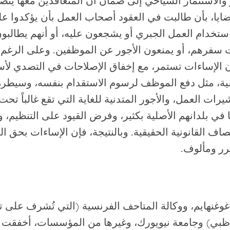
والاستثمار السياحي إلى ضمان أن المتعاقدين معها يت
ايا، بأن طالبت في العقود أصحاب العمل بأن يؤكدوا على
تخدام العمل الجبري أو يشجعون عليه، أو أنهم يطالبو
 سفرهم، أو يمنعون الأجور عن الموظفين. وعلى الرغم
ن الإساءات تستمر، مع إخفاق الإصلاحات في التصدي لأ
ية، مثل دفع الموظف لرسوم الاستقدام بنفسه، وسيطر
رات العمل، والأجور المتدنية للغاية التي تقع غالباً تحت
ا في بلدانهم الأصلية بكثير، وفرض القيود على التنظيم، 
صاف القانونية الحقيقية. وبالنتيجة، فإن الإساءات بحق ا
رر ومألوف.
وغنهايم، ووكالة المتاحف الفرنسية (التي تُشرف على ت
 ظبي) وجامعة نيويورك، وغيرها من المؤسسات، أخفقت 