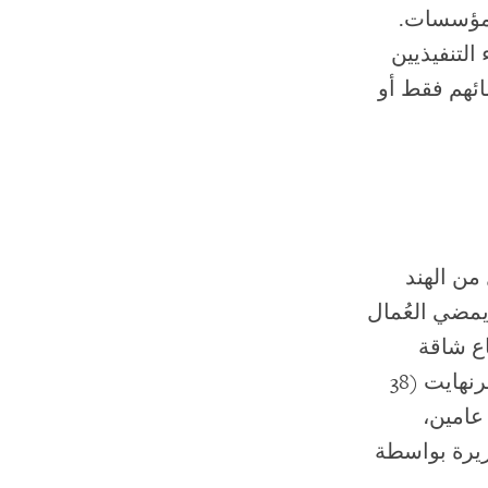
لمؤسسات.
لتنفيذيين
ائهم فقط أو
من الهند
يمضي العُمال
اع شاقة
تشمل الطقس المتطرف والرطوبة وتجاوز درجة الحرارة 100 درجة فهرنهايت (38
عامين،
زيرة بواسطة