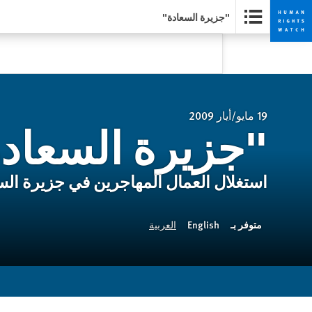
"جزيرة السعادة"
Skip
Skip
to
to
cookie
main
content
privacy
notice
19 مايو/أيار 2009
"جزيرة السعاد
استغلال العمال المھاجرين في جزيرة الس
متوفر بـ
English
العربية