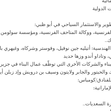
الية
الدولية
وير والاستثمار السياحي في أبو ظبي:
لفرنسية، ووكالة المتاحف الفرنسية، ومؤسسة سولومن ر.
..
هندسية: أتيليه جين نوفيل، وفوستر وشركاه، وغيهري بار
، وتاداو أندو وزها حديد
ناء والشركات الأخرى التي توظّف عمال البناء في جزير
 والحبتور والجابر ولايتون وسيف بن درويش وإد زبلن أي
لفنادق/كومباس:
ماراتية:
ة السعديات..