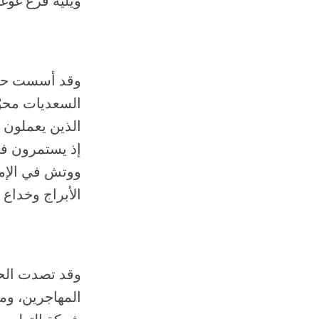
ويليه فرع غوغ
وقد أسست حكوم
السعديات محوّل
الذين يعملون ح
إذ يستمرون في
الأبراج وخداع 
وقد تصدت الحك
المهاجرين، وم