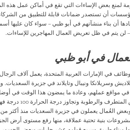
مة لمنع بعض الإساءات التي تقع في أماكن عمل هذه ا
سسات أن تستصدر ضمانات قابلة للتطبيق من الشركاء ا
فادها أن بناء منشآتهم في أبو ظبي – سواء كان عليها أسم
ً – لن يتم في ظل تعريض العمال المهاجرين للإساءات.
عمال في أبو ظبي
وظائف في الإمارات العربية المتحدة، يعمل آلاف الرجال 
اديش وسريلانكا ونيبال وتايلاند في جزيرة السعديات. و
اً في مواقع عملهم، وعادة ما يمضون هذا الوقت في أوض
وبعض العُمال يعملون في جزيرة السعديات منذ أكثر من 
روعات بنية تحتية عملاقة، منها رفع مستوى أرض الج
يها وبناء طريق سريع قوامه عشر حارات وبعض الجسور.