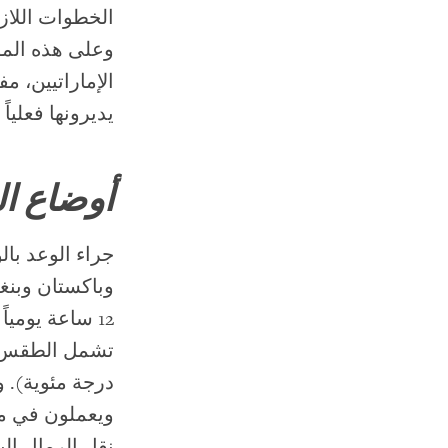
الخطوات اللاز
وعلى هذه المؤ
الإماراتيين، م
يديرونها فعليا
أوضاع ال
جراء الوعد بال
وباكستان وبنغل
12 ساعة يومي
درجة مئوية). 
ويعملون في مش
نقل الرمال إل