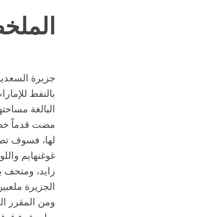
الملخ
جزيرة السعديا
لها، فسوف تصب
غوغنهايم والل
زايد، ومتحف ب