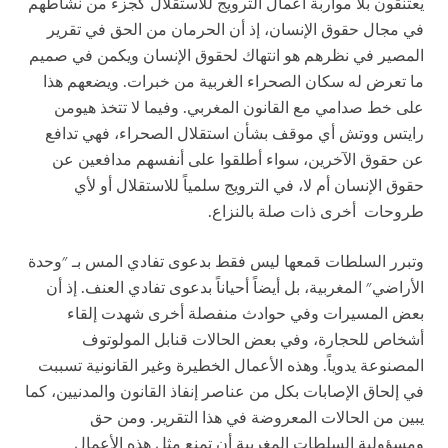
يعتنقون بلا مواربة أعمال الترويج للاستقلال كجزء من نشاطهم
في مجال حقوق الإنسان، إذ أن الحرمان من الحق في تقرير
المصير في نظرهم هو انتهاك لحقوق الإنسان ويكمن في صميم
ما تعرض له سكان الصحراء الغربية من خبرات. ويضعهم هذا
على خط صدامي مع القانون المغربي. وفيما لا تتخذ هيومن
رايتس ووتش أي موقف بشأن استقلال الصحراء، فهي تدافع
عن حقوق الآخرين، سواء أطلقوا على أنفسهم مدافعين عن
حقوق الإنسان أم لا، في الترويج سلمياً للاستقلال أو لأي
طروحات أخرى ذات صلة بالنزاع.
وتبرر السلطات قمعها ليس فقط بدعوى تفادي المس بـ "وحدة
الأراضي" المغربية، بل أيضاً أحياناً بدعوى تفادي العنف. إذ أن
بعض المسيرات وفي حوادث منفصلة أخرى شهدت إلقاء
أشخاص للحجارة، وفي بعض الحالات قنابل المولوتوف
المصنوعة يدوياً. وهذه الأعمال الخطيرة وغير القانونية تسببت
في إلحاق الإصابات بكل من عناصر إنفاذ القانون والمدنيين، كما
يبين من الحالات المعروضة في هذا التقرير. ومن حق
ومسؤولية السلطات المغربية أن تمنع مثل هذه الأعمال