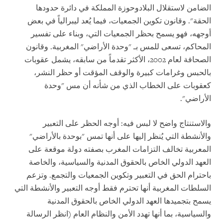
الضامن لاستقلال البلاد
وحوزة المملكة في دائرة حدودها
الحقة". وقانون تكوين الجمعيات، فيما يُعد ليبرالياً في بعض
أوجهه، فهو يسمح بحظر الجمعيات التي، وبناء على تفسير
المحاكم، تسعى للمس بـ "وحدة الأراضي" المغربية. وقانون
الصحافة لعام 2002، الأكثر تقدماً من سابقه، يشمل عقوبات
بالحبس وغرامات كبيرة والوقف المؤقت أو حظر النشر،
كعقوبات على الخطاب الذي من شأنه أن مس "وحدة
الأراضي".
والاستنتاج واضح لا لبس فيه: أوجه الحظر على التعبير
والأنشطة التي يُنظر إليها على أنها تمس "بوحدة بالأراضي"
المعربية تخالف التزامات المغرب بصفته دولة موقعة على
العهد الدولي الخاص بالحقوق المدنية والسياسية، والخاصة
باحترام الحق في التعبير وتكوين الجمعيات والتجمع. وتزعم
السلطات المغربية أنها تحترم فقط أوجه التعبير والأنشطة التي
يسمح بتجميدها العهد الدولي الخاص بالحقوق المدنية
والسياسية، بما أنها تهدد الأمن والنظام العام (انظر الرسالة