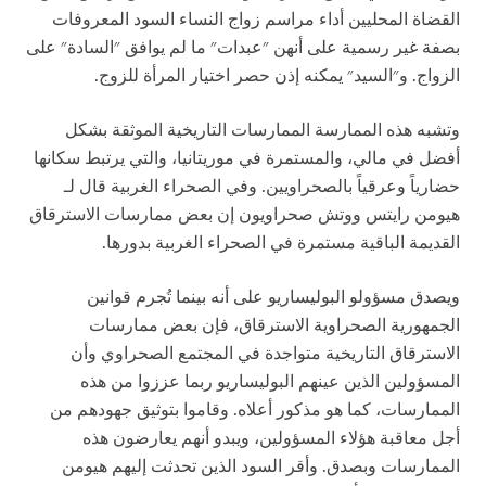
القضاة المحليين أداء مراسم زواج النساء السود المعروفات
بصفة غير رسمية على أنهن "عبدات" ما لم يوافق "السادة" على
الزواج. و"السيد" يمكنه إذن حصر اختيار المرأة للزوج.
وتشبه هذه الممارسة الممارسات التاريخية الموثقة بشكل
أفضل في مالي، والمستمرة في موريتانيا، والتي يرتبط سكانها
حضارياً وعرقياً بالصحراويين. وفي الصحراء الغربية قال لـ
هيومن رايتس ووتش صحراويون إن بعض ممارسات الاسترقاق
القديمة الباقية مستمرة في الصحراء الغربية بدورها.
ويصدق مسؤولو البوليساريو على أنه بينما تُجرم قوانين
الجمهورية الصحراوية الاسترقاق، فإن بعض ممارسات
الاسترقاق التاريخية متواجدة في المجتمع الصحراوي وأن
المسؤولين الذين عينهم البوليساريو ربما عززوا من هذه
الممارسات، كما هو مذكور أعلاه. وقاموا بتوثيق جهودهم من
أجل معاقبة هؤلاء المسؤولين، ويبدو أنهم يعارضون هذه
الممارسات وبصدق. وأقر السود الذين تحدثت إليهم هيومن