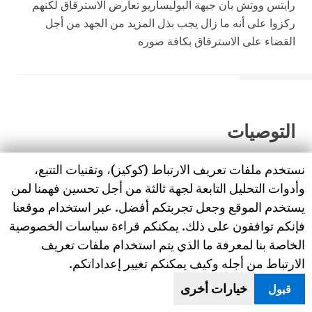
رايتس ووتش بأن جبهة البوليساريو تعارض الاسترقاق لكنهم
ركزوا على أنه ما زال يجب بذل المزيد من الجهد من أجل
القضاء على الاسترقاق بكافة صوره
التوصيات
Human Rights Watch cookie preferences
نستخدم ملفات تعريف الارتباط (كوكيز)، وتقنيات التتبع،
وأدوات التحليل التابعة لجهة ثالثة من أجل تحسين فهمنا لمن
إلى مجلس الأمن
يستخدم الموقع وجعل تجربتكم أفضل. عبر استخدام موقعنا
فإنكم توافقون على ذلك. يمكنكم قراءة سياسات الخصوصية
يجب توسيع ولاية بعثة الأمم المتحدة من أجل الاستفتاء في
الخاصة بنا لمعرفة ما الذي يتم استخدام ملفات تعريف
الصحراء الغربية، بحيث تشمل مراقبة حقوق الإنسان والكتابة
الارتباط من أجله وكيف يمكنكم تغيير إعداداتكم.
عنها في كل من الصحراء الغربية والمخيمات التي تديرها
البوليساريو في الجزائر، أو إعداد آلية أخرى يمكن بموجبها للأمم
خيارات أخرى
قبول
المتحدة مراقبة حقوق الإنسان ميدانياً وبصورة دورية والكتابة