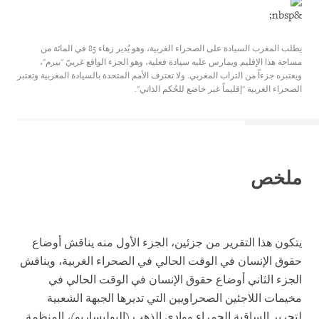
&nbsp;
يطلب المغرب السيادة على الصحراء الغربية، وهو يُدير زهاء 85 في المائة من
مساحة هذا الإقليم ويمارس عليه سيادة فعلية، وهو الجزء الواقع غربيّ "بيرم"،
ويعتبره جزءاً من التراب المغربي. ولا تعترف الأمم المتحدة بالسيادة المغربية وتعتبر
الصحراء الغربية "إقليماً غير خاضع للحُكم الذاتي".
ملخص
يتكون هذا التقرير من جزئين، الجزء الأول منه يناقش أوضاع
حقوق الإنسان في الوقت الحالي في الصحراء الغربية، ويناقش
الجزء الثاني أوضاع حقوق الإنسان في الوقت الحالي في
مخيمات اللاجئين الصحراويين التي تديرها الجبهة الشعبية
لتحرير الساقية الحمراء ووادي الذهب (البوليساريو)، المنظمة