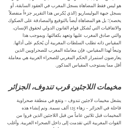
هو ليس فقط المضاهاة بسجل المغرب في العقود السابقة، أو
بسجل جبهة البوليساريو (الذي يُكرس هذا التقرير جزءاً منفصلاً
يخصه)؛ بل هو المضاهاة أيضاً بالتوقيع والمصادقة على الصكوك
والاتفاقيات التي تُشكل قوام القانون الدولي لحقوق الإنسان،
والتي صادق المغرب عليها وتعهد بكفالتها. وبموجب هذا
المقياس ذاته تطلب السلطات المغربية أن يُحكم على أدائها.
وتبعاً لهذا المقياس، فإن معاملة المغرب للصحراويين الذين
يعارضون استمرار الحكم المغربي للصحراء الغربية هي معاملة
أقل مما يستوجب المقياس المذكور.
مخيمات اللاجئين قرب تندوف، الجزائر
يشغل مخيمات لاجئين تندوف – وتقع في منطقة صحراوية
قاحلة في الجزائر – زهاء 125 ألف نسمة. وتم إنشاء هذه
المخيمات قبل ثلاثين عاماً من قبل اللاجئين الذين فروا من
القوات المغربية التي تقدمت إلى داخل الصحراء الغربية. وأغلب