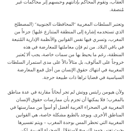
العقاب، وتقوم المحاكم بإدانتهم وحبسهم إثر محاكمات غير
مُنصفة.
وتعتبر السلطات المغربية "المحافظات الجنوبية" (المصطلح
الذي تستخدمه إشارة إلى المنطقة المتنازع عليها) جزءاً من
المغرب، وتسري فيها نفس القوانين والأنظمة الإدارية المُتبعة
في باقي البلاد. من ثم فإن معاملتها للمعارضة في هذه
المنطقة، رغم ما يحيط بها من سمات خاصة، يجب ألا يُعتبر
خروجاً على المألوف، بل مثالاً دالاً على مدى استمرار السلطات
المغربية في انتهاك حقوق الإنسان من أجل قمع المعارضة
السياسية في قضايا تراها ذات طبيعة حرجة.
ولأن هيومن رايتس ووتش لم تجر أبحاثاً مقارنة في عدة مناطق
بالمغرب؛ فلا يمكنها أن تجزم بأن ممارسات حقوق الإنسان
المغربية في الصحراء الغربية أفضل أو أسوأ من ممارستها في
المناطق الأخرى. ويوجد بالطبع مشكلة خاصة، هي القوانين
المغربية التي تحظر المس بوحدة المغرب – ويتم تفسيرها
بحيث تعني جهود الترويج لاستقلال الصحراء الغربية. لكن