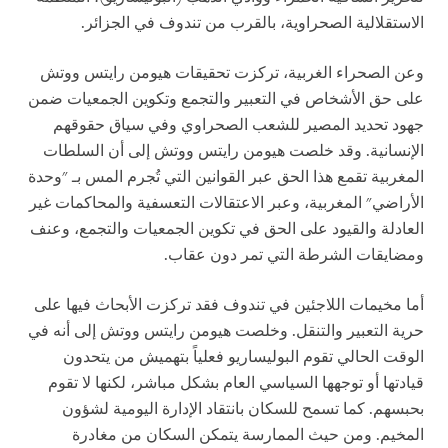
الاستقلالية الصحراوية، بالقرب من تندوف في الجزائر.
وعن الصحراء الغربية، تركزت تحقيقات هيومن رايتس ووتش
على حق الأشخاص في التعبير والتجمع وتكوين الجمعيات ضمن
جهود تحديد المصير للشعب الصحراوي وفي سياق حقوقهم
الإنسانية. وقد خلصت هيومن رايتس ووتش إلى أن السلطات
المغربية تقمع هذا الحق عبر القوانين التي تُجرم المس بـ "وحدة
الأراضي" المغربية، وعبر الاعتقالات التعسفية والمحاكمات غير
العادلة والقيود على الحق في تكوين الجمعيات والتجمع، وعنف
ومضايقات الشرطة التي تمر دون عقاب.
أما مخيمات اللاجئين في تندوف فقد تركزت الأبحاث فيها على
حرية التعبير والتنقل. وخلصت هيومن رايتس ووتش إلى أنه في
الوقت الحالي تقوم البوليساريو فعلياً بتهميش من يتحدون
قيادتها أو توجهها السياسي العام بشكل مباشر، لكنها لا تقوم
بحبسهم. كما تسمح للسكان بانتقاد الإدارة اليومية لشؤون
المخيم. ومن حيث الممارسة يتمكن السكان من مغادرة