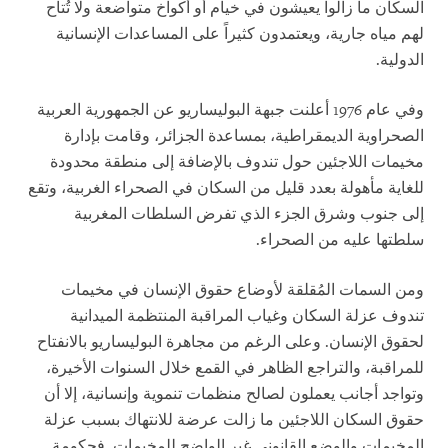
السكان ما زالوا يعيشون في خيام أو أكواخ متواضعة ولا تُتاح
لهم مياه جارية، ويعتمدون كثيراً على المساعدات الإنسانية
الدولية.
وفي عام 1976 أعلنت جبهة البوليساريو عن الجمهورية العربية
الصحراوية الديمقراطية، بمساعدة الجزائر، وقامت بإدارة
مخيمات اللاجئين حول تندوف بالإضافة إلى منطقة محدودة
للغاية مأهولة بعدد قليل من السكان في الصحراء الغربية، وتقع
إلى جنوب وشرق الجزء الذي تفرض السلطات المغربية
سلطتها عليه من الصحراء.
ومن السمات المُقلقة لأوضاع حقوق الإنسان في مخيمات
تندوف عزلة السكان وغياب المراقبة المنتظمة الميدانية
لحقوق الإنسان. وعلى الرغم من مجاهرة البوليساريو بالانفتاح
للمراقبة، والتراجع الظاهر في القمع خلال السنوات الأخيرة،
وتواجد أجانب يعملون لصالح منظمات تنموية وإنسانية، إلا أن
حقوق السكان اللاجئين ما زالت عرضة للانتهاك بسبب عزلة
المخيمات والوضع القانوني غير الواضح للمخيمات. فحكومة