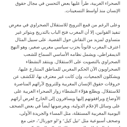
الصحراء الغربية، طرأ عليها بعض التحسن في مجال حقوق
الإنسان منذ أواسط التسعينات.
وعلى الرغم من قمع الترويج للاستقلال الصحراوي في معرِض
تنفيذ القوانين، إلا أن المغرب فتح الباب بالتدريج وبتواتر غير
متساوي لمزيد من النقاش حول القضية. على سبيل المثال
اعترف المغرب قانوناً بحزب سياسي مغربي صغير، وهو النهج
الديمقراطي، ويشمل نظامه الأساسي السماح للشعب
الصحراوي بالتصويت على الاستقلال. وينتقد النشطاء
الصحراويون الآن الحكم المغربي للمناطق المتنازع عليها،
ويشكلون الجمعيات، وإن كانت غير معترف بها، للكشف عن
خروقات حقوق الإنسان المغربية وللترويج لآرائهم المناصرة
للاستقلال. ويطلع هؤلاء النشطاء زوار الصحراء الغربية على
الأوضاع ويرافقونهم إليها ويسافرون إلى الخارج لعرض آرائهم
على وسائل الإعلام الدولية، ويعرضونها أيضاً في بعض الصحف
اليومية المغربية المستقلة، مثل المساء والجريدة الأولى،
وصحف أسبوعية مثل "تيل كيل" و"لو جورنال"، حتى مع