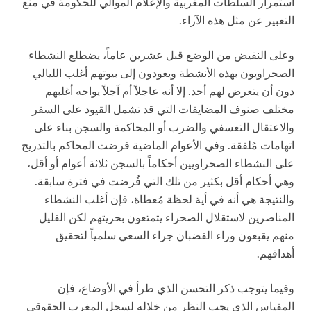
استمرار السلطات المغربية والإعلام الموالي للحكومة في منع
التعبير عن مثل هذه الآراء.
وعلى النقيض من الوضع قبل عشرين عاماً، يضطلع النشطاء
الصحراويون بهذه الأنشطة ويعودون إلى بيوتهم أغلب الليالي
دون أن يتعرض لهم أحد. إلا أنه عاجلاً أم آجلاً يواجه أغلبهم
مختلف صنوف المضايقات التي قد تشمل القيود على السفر
والاعتقال التعسفي والضرب أو المحاكمة والسجن بناء على
اتهامات مُلفقة. وفي الأعوام الماضية فرضت المحاكم بالتدريج
على النشطاء الصحراويين أحكاماً بالسجن ثلاثة أعوام أو أقل،
وهي أحكام أقل بكثير من تلك التي فُرضت في فترة سابقة.
والنتيجة هي أنه في أية لحظة مُعطاة، فإن أغلب النشطاء
المناصرين لاستقلال الصحراء يتمتعون بحريتهم لكن القليل
منهم يقبعون وراء القضبان جراء السعي سلمياً لتحقيق
أهدافهم.
وفيما يتوجب ذكر التحسن الذي طرأ في الأوضاع، فإن
المقياس الذي يجب النظر من خلاله لسجل المغرب الحقوقي