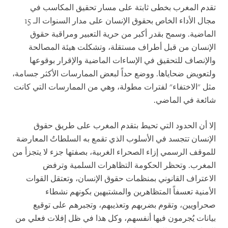
تقدم المغرب بخطى ثابتة على مسار تحقيق المكاسب في
مجال الأداء الخاص بحقوق الإنسان على مدار السنوات الـ 15
الماضية. وسمح بقدر أكبر من حرية التعبير ومراقبة حقوق
الإنسان من قبل أطراف مستقلة، وتشكلت هيئة المصالحة
والإنصاف للتحقيق في الإساءات الماضية والإقرار بوقوعها
ولتعويض ضحاياها. ووضع حداً لبعض الممارسات الأكثر جسامة،
مثل "الاختفاء" لفترات مطولة، وهي من الممارسات التي كانت
شائعة في الماضي.
إلا أن الحدود التي تحيط بتقدم المغرب على طريق حقوق
الإنسان تتجسد في الأسلوب الذي تقمع به السلطاتُ المعارضة
للموقف الرسمي إزاء الصحراء الغربية، بصفتها جزء لا يتجزأ من
المغرب. وتحظر الحكومة التظاهرات السلمية وترفض
الاعتراف القانوني بمنظمات حقوق الإنسان، وتعتقل القوات
الأمنية تعسفاً المتظاهرين والمشتبهين بكونهم نشطاء
صحراويين، وتقوم بضربهم وتعذيبهم، وتجبرهم على توقيع
بيانات يُجرمون فيها أنفسهم، وكل هذا في ظل إفلات فعلي من