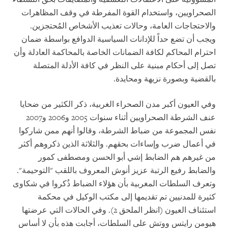
الصحراويين، واستخدام القوة المفرطة في وقف المظاهرات
والاحتجاجات العامة، وحالات تعذيب الأشخاص المُحتجزين.
ويجب أن تضع حداً للإدانات السياسية الدوافع بواسطة ضمان
احترام المحاكم لكافة الضمانات الخاصة بالمحاكمة العادلة وأن
تصل إلى أحكام مبنية على النظر في كافة الأدلة المتصلة
بالقضية وبصورة نزيهة ومحايدة.
وفي العيون أكبر مدن الصحراء الغربية، ذكر الكثير من ضحايا
عنف الشرطة الصحراويين أثناء سنوات 2005 و2006 و2007
نفس المجموعة من ضباط الشرطة، وقالوا أنهم ممن شاركوا
في أعمال ضرب وإساءات بحقهم. والثلاثة الذين ذكروهم أكثر
من غيرهم هم الضابط إشي أبو الحسن ومصطفى كمور
والضابط رفيع الرتبة عزيز أنوش المعروف باللقب "التوحيمة".
وتعرف السلطات المغربية بأن هؤلاء الضباط ذُكروا في شكاوى
كثيرة للمدنيين تم تقديمها إلى مكتب الوكيل في محكمة
استئناف العيون (انظر الملحق 2). وفي الحالات التي عرضتها
هيومن رايتس ووتش على السلطات، أجابت هذه بأن لا أساس