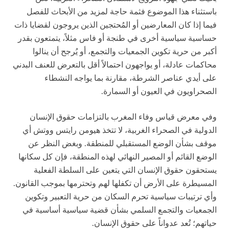
باستثناء هذا الموضوع فثمة حاجة لمزيد من الأبحاث للفصل
فيما إذا كان المعارضين أو المُحتجين الذين يروجون لقضايا ذات
حساسية سياسية أخرى في طنجة أو فاس مثلاً، يتمتعون بقدر
أكبر من حرية تكوين الجمعيات والتجمع، أو يُرجح أن ينالوا
محاكمات عادلة، أو يواجهون احتمالاً أقل بالتعرض للعنف البدني
على أيدي عناصر الشرطة، مقارنة بما يواجه النشطاء
الصحراويون في العيون أو السمارة.
وفي معرض قياس وفاء المغرب بالتزامات حقوق الإنسان
الدولية في الصحراء الغربية، لا تتخذ هيومن رايتس ووتش أي
موقف بشأن الوضع المستقبلي للمنطقة. وبغض النظر عن
الوضع القائم أو المصير النهائي لهذه المنطقة، فإن كل سكانها
يستحقون حقوق الإنسان التي يتعين على السلطة الفعلية
المسيطرة على الأرض أن تكفلها لهم وتحترمها بموجب القانون.
وأي ترتيبات سياسية تحرم السكان من حرية التعبير وتكوين
الجمعيات والتجمع السلمي بشأن قضية سياسية أساسية في
حياتهم؛ تُعد عدواناً على حقوق الإنسان.