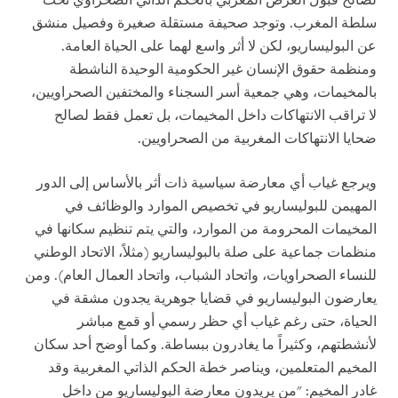
لصالح قبول العرض المغربي بالحكم الذاتي الصحراوي تحت
سلطة المغرب. وتوجد صحيفة مستقلة صغيرة وفصيل منشق
عن البوليساريو، لكن لا أثر واسع لهما على الحياة العامة.
ومنظمة حقوق الإنسان غير الحكومية الوحيدة الناشطة
بالمخيمات، وهي جمعية أسر السجناء والمختفين الصحراويين،
لا تراقب الانتهاكات داخل المخيمات، بل تعمل فقط لصالح
ضحايا الانتهاكات المغربية من الصحراويين.
ويرجع غياب أي معارضة سياسية ذات أثر بالأساس إلى الدور
المهيمن للبوليساريو في تخصيص الموارد والوظائف في
المخيمات المحرومة من الموارد، والتي يتم تنظيم سكانها في
منظمات جماعية على صلة بالبوليساريو (مثلاً، الاتحاد الوطني
للنساء الصحراويات، واتحاد الشباب، واتحاد العمال العام). ومن
يعارضون البوليساريو في قضايا جوهرية يجدون مشقة في
الحياة، حتى رغم غياب أي حظر رسمي أو قمع مباشر
لأنشطتهم، وكثيراً ما يغادرون ببساطة. وكما أوضح أحد سكان
المخيم المتعلمين، ويناصر خطة الحكم الذاتي المغربية وقد
غادر المخيم: "من يريدون معارضة البوليساريو من داخل