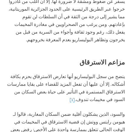
يسفر عن ضغوط ومشقة لا ضرورة لها. إلا أن أغلب من غادروا
خرجوا عبر الطريق الرئيسية على الحدود الجزائرية الموريتانية،
مما يشير إلى درجة من الثقة في أن السلطات لن تقوم
بإعادتهم. ومن يرغب من الصحراويين في مغادرة المخيمات
يفعل ذلك، رغم وجود ثقافة وأجواء من السرية من قبل من
يخرجون وتظاهر البوليساريو بعدم المعرفة بخروجهم.
مزاعم الاسترقاق
يتضح من سجل البوليساريو أنها تعارض الاسترقاق بحزم بكافة
أشكاله. إلا أن عليها أن تفعل المزيد للقضاء على بقايا ممارسات
الاسترقاق المستمرة في التأثير على حياة بعض السكان من
السود في مخيمات تندوف.
[1]
والسود، الذين يشكلون أقلية ضمن السكان المغاربة، قالوا لـ
هيومن رايتس ووتش إن قضية الاسترقاق في المخيمات في
الوقت الحالي تتعلق بممارسة واحدة على الأخص: رفض بعض