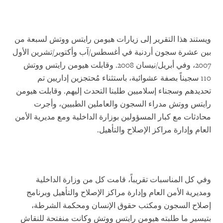
ويستند هذا التقرير إلى زيارات هيومن رايتس ووتش لسبعة من
بين عشرة سجون أردنية في أغسطس/آب وأكتوبر/تشرين الأول
2007، وفي أبريل/نيسان 2008. وقابلت هيومن رايتس ووتش
110 سجيناً بصفة عشوائية، باستثناء مُحتجزين إداريين تم
تحديدهم وسجناء إسلاميين طلبنا التحدث إليهم. وقابلت هيومن
رايتس ووتش مدراء السجون والعاملين الطبيين، وأجرت
محادثات مع كبار المسؤولين بوزارة الداخلية ومع مديرية الأمن
العام وإدارة مراكز الإصلاح والتأهيل.
وفي كل المناسبات تقريباً، قامت كل من وزارة الداخلية
ومديرية الأمن العام وإدارة مراكز الإصلاح والتأهيل وبرنامج
إصلاح السجون ومكتب حقوق الإنسان ومحكمة الشرطة،
بتيسير ما طلبته هيومن رايتس ووتش وكانت منفتحة للنقاش