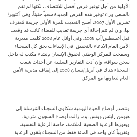
الأولية من أجل توفير فرص أفضل للانتصاف، لكنها لم تقم
بالسعي وراء توفير هذه الفرص الجديدة سعياً حثيثاً. وفي أكتوبر/
تشرين الأول 2007، أصبح التعذيب للمرة الأولى جريمة مُعترف
بها، وإن لم تتم إحالة أي جريمة تعذيب للقضاء كانت قد وقعت
قبل أغسطس/آب 2008. وفي أوائل عام 2008 كلفت مديرية
الأمن العام الادعاء بالتحقيق في الإساءات بحق كل السجناء
وسمحت للمركز الوطني لحقوق الإنسان بإنشاء مكتب له داخل
سجن سواقة، وإن أدت التقارير السلبية عن أحداث شغب
السجناء هناك في أبريل/نيسان 2008 إلى إيقاف مديرية الأمن
العام لتعاونها مع المركز.
وتتصدر أوضاع الحياة اليومية شكاوى السجناء المُرسلة إلى
هيومن رايتس ووتش. وما زالت أوضاع السجون متردية،
ويعوزها الرعاية الصحية الملائمة، خاصة الرعاية النفسية.
وتقريباً كان واحد في المائة فقط من السجناء يلقون الرعاية