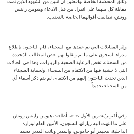
وثائق المحكمة الخاصة بواقعتين أن اثنين من الشهود الذين تمت
مقابلة كل منهما على انفراد من قبل الادعاء وهيومن رايتس
ووتش، تطابقت أقوالهما الخاصة بالتعذيب.
وإثر المقابلات التي تم عقدها مع السجناء، قام الباحثون بإطلاع
مدراء السجون على ما تم ونقلوا لهم بعض المطالب المُحددة
من السجناء، تخص الرعاية الصحية والزيارات، وهذا في الحالات
التي لا خشية فيها من الانتقام من السجناء. ولحماية السجناء
الذين تحدث الباحثون إليهم من الانتقام، لم يتم ذكر أسماء أي
من السجناء تحديداً.
وفي أكتوبر/تشرين الأول 2007، أطلعت هيومن رايتس ووتش
على ما انتهت إليه زياراتها للسجون، الأمين العام لوزارة
الداخلية، مخيمر أبو جاموس، والمدير
و
نائب المدير محمد