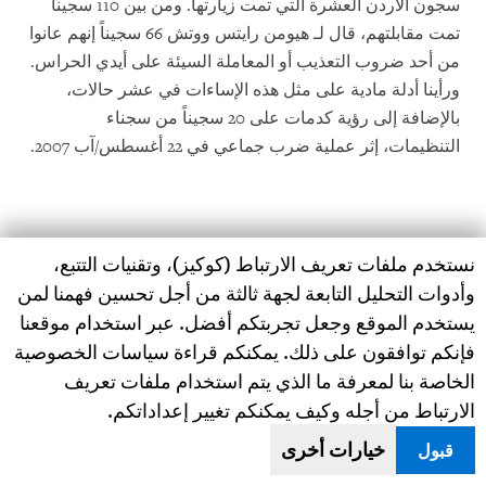
سجون الأردن العشرة التي تمت زيارتها. ومن بين 110 سجيناً
تمت مقابلتهم، قال لـ هيومن رايتس ووتش 66 سجيناً إنهم عانوا
من أحد ضروب التعذيب أو المعاملة السيئة على أيدي الحراس.
ورأينا أدلة مادية على مثل هذه الإساءات في عشر حالات،
بالإضافة إلى رؤية كدمات على 20 سجيناً من سجناء
التنظيمات، إثر عملية ضرب جماعي في 22 أغسطس/آب 2007.
وقد صدقت الأردن على اتفاقية مناهضة التعذيب في عام 1991،
Human Rights Watch cookie preferences
نستخدم ملفات تعريف الارتباط (كوكيز)، وتقنيات التتبع،
وقبل زيارة مقرر الأمم المتحدة الخاص المعني بالتعذيب للأردن
وأدوات التحليل التابعة لجهة ثالثة من أجل تحسين فهمنا لمن
بقليل، تم نشر الاتفاقية في الجريدة الرسمية في 15 يونيو/
يستخدم الموقع وجعل تجربتكم أفضل. عبر استخدام موقعنا
حزيران 2006، مما منحها قوة القانون. وتُعرف اتفاقية مناهضة
فإنكم توافقون على ذلك. يمكنكم قراءة سياسات الخصوصية
التعذيب فعل التعذيب على أنه:
الخاصة بنا لمعرفة ما الذي يتم استخدام ملفات تعريف
الارتباط من أجله وكيف يمكنكم تغيير إعداداتكم.
خيارات أخرى
قبول
أي عمل ينتج عنه ألم أو عذاب شديد، جسديا كان أم عقليا،