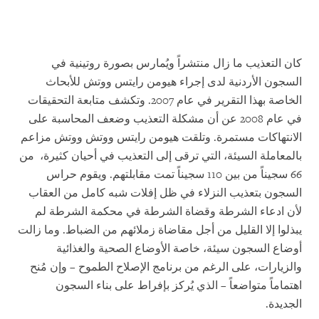
كان التعذيب ما زال منتشراً ويُمارس بصورة روتينية في
السجون الأردنية لدى إجراء هيومن رايتس ووتش للأبحاث
الخاصة بهذا التقرير في عام 2007. وتكشف متابعة التحقيقات
في عام 2008 عن أن مشكلة التعذيب وضعف المحاسبة على
الانتهاكات مستمرة. وتلقت هيومن رايتس ووتش ووتش مزاعم
بالمعاملة السيئة، التي ترقى إلى التعذيب في أحيان كثيرة، من
66 سجيناً من بين 110 سجيناً تمت مقابلتهم. ويقوم حراس
السجون بتعذيب النزلاء في ظل إفلات شبه كامل من العقاب
لأن ادعاء الشرطة وقضاة الشرطة في محكمة الشرطة لم
يبذلوا إلا القليل من أجل مقاضاة زملائهم من الضباط. وما زالت
أوضاع السجون سيئة، خاصة الأوضاع الصحية والغذائية
والزيارات، على الرغم من برنامج الإصلاح الطموح – وإن مُنح
اهتماماً متواضعاً – الذي يُركز بإفراط على بناء السجون
الجديدة.