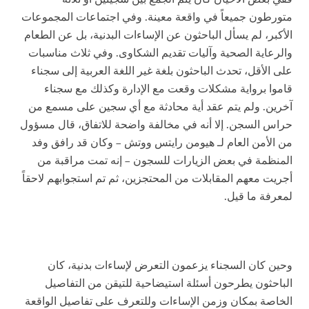
متورطون جميعاً في واقعة معينة. وفي اجتماعات المجموعات
الأكبر، لم يسأل الباحثون عن الإساءات البدنية، بل عن الطعام
والرعاية الصحية وآليات تقديم الشكاوى. وفي ثلاث مناسبات
على الأقل، تحدث الباحثون بلغة غير اللغة العربية إلى سجناء
قاموا برواية مشكلات وقعت مع الإدارة وكذلك مع سجناء
آخرين. ولم يتم عقد أية محادثة مع أي سجين على مسمع من
حراس السجن. إلا أنه في مخالفة واضحة للاتفاق، قال مسؤول
من الأمن العام لـ هيومن رايتس ووتش – وكان قد رافق وفد
المنظمة في بعض الزيارات للسجون – إنه تمت مراقبة من
أجريت معهم المقابلات من المحتجزين، ثم تم استجوابهم لاحقاً
لمعرفة ما قيل.
وحين كان السجناء يزعمون التعرض لإساءات بدنية، كان
الباحثون يطرحون أسئلة استيضاحية للتيقن من التفاصيل
الخاصة بمكان وزمن الإساءات وللتعرف على تفاصيل الواقعة