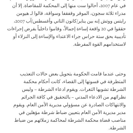
في عام 2007، أحالوا ست منها إلى المحكمة للمقاضاة. إلا أن
مدراء ثلاثة سجون، الموقر وقفقفا وسواقة، قالوا لـ هيومن
رايتس ووتش إنه بين يناير/كانون الثاني وأغسطس/آب 2007،
حققوا في 20 واقعة إساءة إجمالاً، وقاموا داخلياً بفرض إجراءات
تأديبية بحق ستة حراس جراء الاعتداء والإساءة إلى النزلاء أو
لاستخدامهم القوة المفرطة.
وحتى عندما قامت الحكومة بتحويل بعض حالات التعذيب
المتطرفة في قسوتها إلى القضاء، كانت أحكام محكمة
الشرطة تشوبها الثغرات. ويقوم ادعاء الشرطة – وليس
نظرائهم من الادعاء المدني – بالتحقيق في كافة الجرائم
والانتهاكات الصادرة عن مسؤولي مديرية الأمن العام. ويقوم
مدير مديرية الأمن العام بتعيين ضباط شرطة مؤهلين في
مناصب قضاة محكمة الشرطة لمحاكمة زملائهم من ضباط
الشرطة.