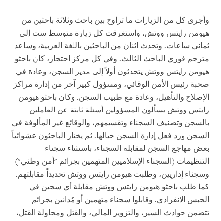
وأجرى كل من الزيارات ما تراوح بين باحث وثلاثة باحثين من
هيومن رايتس ووتش، واستغرقت كل زيارة متوسط ست إلى
ثماني ساعات. وتحدث اثنان من الباحثين باللغة العربية، وساعد
مترجم فوري الباحث الثالث. وفي كل مركز احتجاز، كان باحثو
هيومن رايتس ووتش يتحدثون أولاً إلى مدير السجن، وعادة في
صحبة رئيس الأمن الوقائي، ومسؤول كبير آخر من إدارة مراكز
الإصلاح والتأهيل، وعادة مع طبيب السجن. وكان باحثو هيومن
رايتس ووتش يسألون المسؤولين أسئلة ثابتة عن العاملين
بالسجن وتصنيف السجناء وتقسيمهم، والوقائع غير المألوفة في
السجن ورد فعل إدارة السجن حيالها. ثم يختار الباحثون عشوائياً
بعض مهاجع السجن لمقابلة السجناء، باستثناء سجناء
التنظيمات (السجناء الإسلاميين المتهمين بجرائم "أمن وطني")
وسجناء إداريين، وطلبت هيومن رايتس ووتش تحديداً مقابلتهم.
كما طلب باحثو هيومن رايتس ووتش مقابلة أي سجين في
الحبس الانفرادي. وقابلوا سجناء متهمين أو مُدانين بجرائم
تتضمن حوادث السير، والتزوير المالي، والقتل ومحاولة القتل،