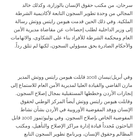
سرحان، من مكتب حقوق الإنسان بالوزارة، وكذلك خالد
المجالي من وحدة تطوير السجون التابعة لأكاديمية الشرطة
الملكية. وفي ذلك الحين قدمت هيومن رايتس ووتش رسالة
إلى وزير الداخلية لطلب إحصاءات عن مقاضاة مديرية الأمن
العام ومحكمة الشرطة للأفراد بناء على الشكاوى، والاتهامات
والأحكام الصادرة بحق مسؤولي السجون، لكنها لم تتلق رداً.
وفي أبريل/نيسان 2008 قابلت هيومن رايتس ووتش المدير
مازن القاضي والقيادة العليا لمديرية الأمن العام للاستماع إلى
إنجازات الأردن وخططها المستقبلية بمجال إصلاح السجون.
وقابلت هيومن رايتس ووتش أيضاً المركز الوطني لحقوق
الإنسان ووفد المفوضية الأوروبية في الأردن بشأن نشاط
المفوضية الخاص بإصلاح السجون. وفي يوليو/تموز 2008 قابل
الباحثون مُجدداً قيادة إدارة مراكز الإصلاح والتأهيل، ومكتب
المظالم وحقوق الإنسان، وبرنامج تطوير السجون التابع