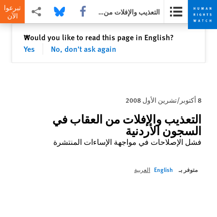
تبرعوا
Share this via Facebook
Share this via Bluesky
Share this via مشاركة
التعذيب والإفلات من العقاب في السجون الأردنية
الآن
Skip
Skip
إغلاق
Would you like to read this page in English?
✕
to
to
Yes
No, don't ask again
cookie
main
content
privacy
notice
8 أكتوبر/تشرين الأول 2008
التعذيب والإفلات من العقاب في
السجون الأردنية
فشل الإصلاحات في مواجهة الإساءات المنتشرة
متوفر بـ
English
العربية