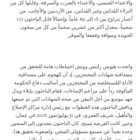
والاعتداء الجنسي، والاعتداء بالضرب والسرقة. وقابلوا كل من
النزلاء المُدانين وغير المُدانين، من الأردنيين والأجانب، من
أعمار تتراوح بين 18 إلى 69 عاماً. وإجمالاً قابل الباحثون 110
سجيناً، بمعدل أكثر من عشرين سجيناً من كل من سجون
الجويدة وسواقة وقفقفا والموقر.
واتخذت هيومن رايتس ووتش احتياطات هامة للتحقق من
مصداقية شهادات المحتجزين، إذ أن الهجوم على مصداقية
الأدلة المُستخلصة من المحتجزين من أساليب دفاع الحكومة
المألوفة رداً على مزاعم الإساءات، فقام الباحثون بإيلاء وبذل
جهد موسع من أجل التيقن من صحة الشهادات التي تم جمعها.
وناقش الباحثون هذه الخطوات مع رئيس إدارة مراكز الإصلاح
والتأهيل، شريف العمري، في 31 يوليو/تموز 2008 في عمان.
وحين كانت الفرصة تسنح، كان الباحثون يتحدثون إلى السجين
وحده بعيداً عن مسمع مسؤولي السجن. ولصعوبة تحقيق هذا،
ففي بعض الأحيان كان يتم الجمع بين سجينين أو ثلاثة