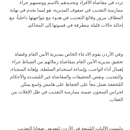
تردد في مقاضاة الأفراد وتحديدهم بالاسم ووصمهم جراء
ممارسة التعذيب في صفوف المديرية، هو لمما يخدم في نهاية
المطاف مرور وقائع التعذيب في هدوء مع مواجهتها داخلياً، مع
إحالة حالات قليلة متطرفة في قسوتها إلى المحاكم.
وفي الأردن يقوم الادعاء الخاص بمديرية الأمن العام وقضاة
تحقيق مديرية الأمن العام بمقاضاة زملائهم من الضباط جراء
إهمال أداء الواجب، وإساءة استخدام السلطة، وإهانة السجناء،
والتعذيب. ونقص التحقيقات والمقاضاة غير المُشددة والأحكام
المُخففة تعمل معاً على الحفاظ على هامش واسع يمكن
لحراس السجون ضمنه ممارسة التعذيب في ظل الإفلات من
العقاب.
وليست الآليات المُتبعة في الأردن لتعويض ضحايا التعذيب