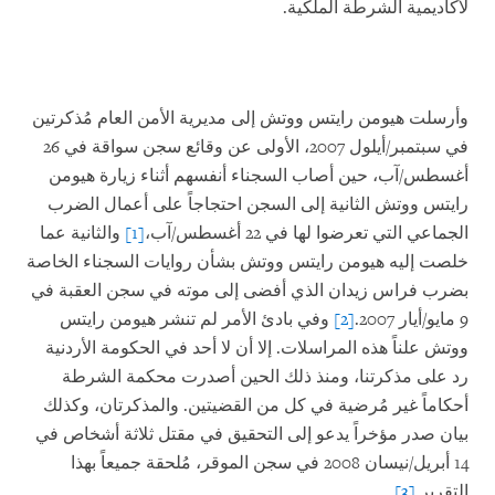
لأكاديمية الشرطة الملكية.
وأرسلت هيومن رايتس ووتش إلى مديرية الأمن العام مُذكرتين
في سبتمبر/أيلول 2007، الأولى عن وقائع سجن سواقة في 26
أغسطس/آب، حين أصاب السجناء أنفسهم أثناء زيارة هيومن
رايتس ووتش الثانية إلى السجن احتجاجاً على أعمال الضرب
الجماعي التي تعرضوا لها في 22 أغسطس/آب،
[1]
والثانية عما
خلصت إليه هيومن رايتس ووتش بشأن روايات السجناء الخاصة
بضرب فراس زيدان الذي أفضى إلى موته في سجن العقبة في
9 مايو/أيار 2007.
[2]
وفي بادئ الأمر لم تنشر هيومن رايتس
ووتش علناً هذه المراسلات. إلا أن لا أحد في الحكومة الأردنية
رد على مذكرتنا، ومنذ ذلك الحين أصدرت محكمة الشرطة
أحكاماً غير مُرضية في كل من القضيتين. والمذكرتان، وكذلك
بيان صدر مؤخراً يدعو إلى التحقيق في مقتل ثلاثة أشخاص في
14 أبريل/نيسان 2008 في سجن الموقر، مُلحقة جميعاً بهذا
التقرير.
[3]