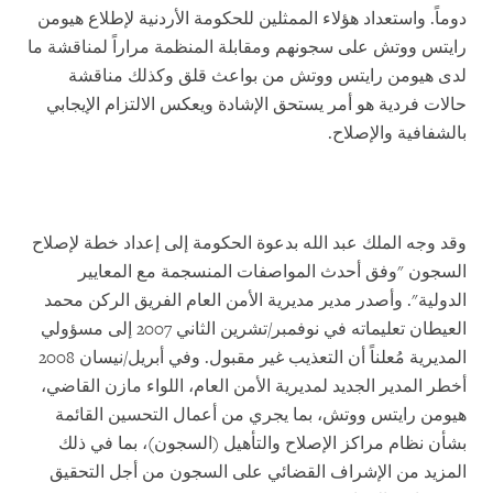
دوماً. واستعداد هؤلاء الممثلين للحكومة الأردنية لإطلاع هيومن
رايتس ووتش على سجونهم ومقابلة المنظمة مراراً لمناقشة ما
لدى هيومن رايتس ووتش من بواعث قلق وكذلك مناقشة
حالات فردية هو أمر يستحق الإشادة ويعكس الالتزام الإيجابي
بالشفافية والإصلاح.
وقد وجه الملك عبد الله بدعوة الحكومة إلى إعداد خطة لإصلاح
السجون "وفق أحدث المواصفات المنسجمة مع المعايير
الدولية". وأصدر مدير مديرية الأمن العام الفريق الركن محمد
العيطان تعليماته في نوفمبر/تشرين الثاني 2007 إلى مسؤولي
المديرية مُعلناً أن التعذيب غير مقبول. وفي أبريل/نيسان 2008
أخطر المدير الجديد لمديرية الأمن العام، اللواء مازن القاضي،
هيومن رايتس ووتش، بما يجري من أعمال التحسين القائمة
بشأن نظام مراكز الإصلاح والتأهيل (السجون)، بما في ذلك
المزيد من الإشراف القضائي على السجون من أجل التحقيق