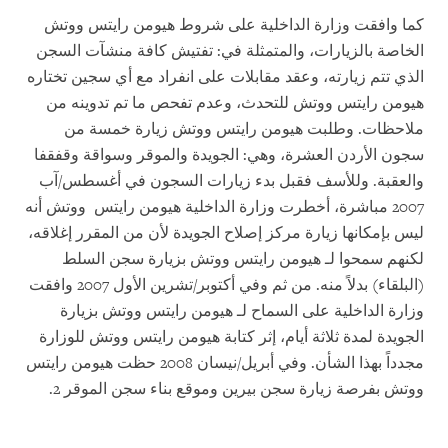
كما وافقت وزارة الداخلية على شروط هيومن رايتس ووتش
الخاصة بالزيارات، والمتمثلة في: تفتيش كافة منشآت السجن
الذي تتم زيارته، وعقد مقابلات على انفراد مع أي سجين تختاره
هيومن رايتس ووتش للتحدث، وعدم تفحص ما تم تدوينه من
ملاحظات. وطلبت هيومن رايتس ووتش زيارة خمسة من
سجون الأردن العشرة، وهي: الجويدة والموقر وسواقة وقفقفا
والعقبة. وللأسف فقبل بدء زيارات السجون في أغسطس/آب
2007 مباشرة، أخطرت وزارة الداخلية هيومن رايتس ووتش أنه
ليس بإمكانها زيارة مركز إصلاح الجويدة لأن من المقرر إغلاقه،
لكنهم سمحوا لـ هيومن رايتس ووتش بزيارة سجن السلط
(البلقاء) بدلاً منه. من ثم وفي أكتوبر/تشرين الأول 2007 وافقت
وزارة الداخلية على السماح لـ هيومن رايتس ووتش بزيارة
الجويدة لمدة ثلاثة أيام، إثر كتابة هيومن رايتس ووتش للوزارة
مجدداً بهذا الشأن. وفي أبريل/نيسان 2008 حظت هيومن رايتس
ووتش بفرصة زيارة سجن بيرين وموقع بناء سجن الموقر 2.