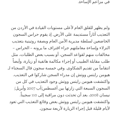
في مزاعم الإساءة.
ولم يظهر للقلق العام لأعلى مستويات القيادة في الأردن من
التعذيب آثاراً مستديمة على الأرض. إذ يقوم حراس السجون
الخاضعين لسلطة مديرية الأمن العام وبصفة روتينية بتعذيب
النزلاء وإساءة معاملتهم جراء اقتراف ما يرونه – الحراس –
مخالفات منهم لقواعد السجن، أو بسبب بعض الطلبات، مثل
طلب مقابلة الطبيب أو إجراء مكالمة هاتفية أو زيارة، وأيضاً
انتقاماً من تقديم الشكاوى. وفي خمسة سجون قال السجناء لـ
هيومن رايتس ووتش إن مدراء السجن شاركوا في التعذيب.
واكتشفت هيومن رايتس ووتش وجود التعذيب في كل من
السجون السبعة التي زارتها بين أغسطس/آب 2007 وأبريل/
نيسان 2008، بعد أن تحدثت دون مراقبة إلى 110 سجيناً.
واكتشفت هيومن رايتس ووتش بعض وقائع التعذيب التي تعود
لأيام قليلة قبل إجراء الزيارة لأربعة سجون.