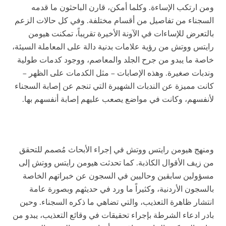
ومن ارتكب الإساءة. وكلما أمكن، قارن الباحثون ما قدمه
السجناء من تفاصيل من أقسام مختلفة. وفي كل حالات الزعم
بالتعرض للإساءات في الآونة الأخيرة تقريباً، تمكنت هيومن
رايتس ووتش من رؤية علامات بدنية دالة على المعاملة السيئة،
خاصة ما يبدو من جرح الجلد والمعاصم، ووجود كدمات طولية
وندبات صغيرة. وهذه الإصابات – مثل الكدمات على الظهر –
كانت مميزة عن الندبات الشهيرة التي تنجم عن إصابة السجناء
لأنفسهم، وكانت في مواضع يصعب عليهم إصابة أنفسهم بها.
ومنهج هيومن رايتس ووتش في إجراء الأبحاث مُصمم للتحقق
من زيف الأقوال الكاذبة. كما تحدثت هيومن رايتس ووتش إلى
مسؤولين سابقين وحاليين في السجون عن خبراتهم الخاصة
بالسجون الأردنية، وكثيراً ما ورد في حديثهم وبصورة عامة
انتشار ظاهرة التعذيب، والتي تضاهي ما ذكره السجناء. وحين
بادر ادعاء الشرطة بإجراء تحقيقات في وقائع التعذيب، يبدو من