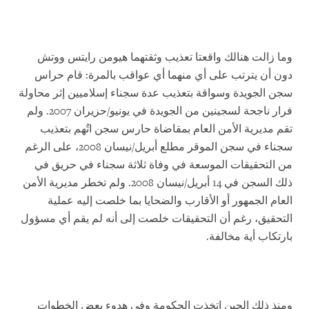
وما زالت هنالك واقعتا تعذيب وثقتهما هيومن رايتس ووتش
دون أن يترتب على أي منهما أي عواقب بالمرة: قام حراس
سجن الجويدة وسواقة بتعذيب عدة سجناء إسلاميين إثر محاولة
فرار ناجحة لسجينين من الجويدة في يونيو/حزيران 2007. ولم
تقم مديرية الأمن العام بمقاضاة حارس سجن اتُهم بتعذيب
سجناء في سجن الموقر مطلع أبريل/نيسان 2008، على الرغم
من التحقيقات الموسعة في وفاة ثلاثة سجناء في حريق في
ذلك السجن في 14 أبريل/نيسان 2008. ولم تخطر مديرية الأمن
العام الجمهور أو الأقارب والضحايا بما خلصت إليه عملية
التحقيق، رغم أن التحقيقات خلصت إلى أنه لم يقم أي مسؤول
بارتكاب أية مخالفة.
ومنذ ذلك الحين اتخذت الحكومة وفي هدوء بعض الخطوات