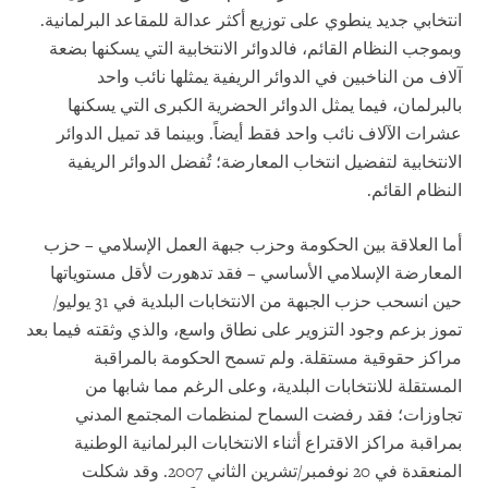
انتخابي جديد ينطوي على توزيع أكثر عدالة للمقاعد البرلمانية.
وبموجب النظام القائم، فالدوائر الانتخابية التي يسكنها بضعة
آلاف من الناخبين في الدوائر الريفية يمثلها نائب واحد
بالبرلمان، فيما يمثل الدوائر الحضرية الكبرى التي يسكنها
عشرات الآلاف نائب واحد فقط أيضاً. وبينما قد تميل الدوائر
الانتخابية لتفضيل انتخاب المعارضة؛ تُفضل الدوائر الريفية
النظام القائم.
أما العلاقة بين الحكومة وحزب جبهة العمل الإسلامي – حزب
المعارضة الإسلامي الأساسي – فقد تدهورت لأقل مستوياتها
حين انسحب حزب الجبهة من الانتخابات البلدية في 31 يوليو/
تموز بزعم وجود التزوير على نطاق واسع، والذي وثقته فيما بعد
مراكز حقوقية مستقلة. ولم تسمح الحكومة بالمراقبة
المستقلة للانتخابات البلدية، وعلى الرغم مما شابها من
تجاوزات؛ فقد رفضت السماح لمنظمات المجتمع المدني
بمراقبة مراكز الاقتراع أثناء الانتخابات البرلمانية الوطنية
المنعقدة في 20 نوفمبر/تشرين الثاني 2007. وقد شكلت