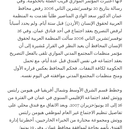
لأنها اعتبرت المؤتمر الموازي قريب الصلة بالحكومة. وفي
رسالة بتاريخ 20 نوفمبر/تشرين الثاني 2006 رفض محافظ
عمان الدكتور سعد الوادي المناصير طلباً تقدمت به المنظمة
العربية لحقوق الإنسان (الأردن) قبل ستة أيام. ولم يحدد أسباباً
لرفض التصريح بعقد اجتماع في أحد فنادق عمان. وفي 26
نوفمبر/تشرين الثاني 2006 سألت المنظمة العربية لحقوق
الإنسان المحافظ أن يعيد النظر في القرار مُشيرة إلى أن
مؤتمر منظمات المجتمع المدني الموازي تلقى بالفعل التصريح
بعقد اجتماعه في نفس الفندق قبل عدة أيام، مع تحمل
الحكومة لكافة النفقات. فحكم المحافظ بعكس قراره الأول
ومنح منظمات المجتمع المدني موافقته في اليوم نفسه.
وخطط قسم الشرق الأوسط وشمال أفريقيا في هيومن رايتس
ووتش لعقد اجتماعه الإقليمي السنوي في عمان في الفترة من
26 إلى 28 يونيو/حزيران 2007. وبعد الاتفاق مع فندق محلي على
تفاصيل تنظيم الاجتماع غير العام لموظفي هيومن رايتس
ووتش ومجموعة مختارة من الخبراء الخارجيين، أخطرتنا إدارة
الفندق بأنهم بحاجة لموافقة محافظ عمان. وفي 19 يونيو/