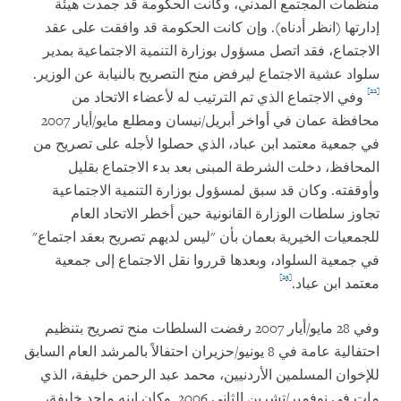
منظمات المجتمع المدني، وكانت الحكومة قد جمدت هيئة
إدارتها (انظر أدناه). وإن كانت الحكومة قد وافقت على عقد
الاجتماع، فقد اتصل مسؤول بوزارة التنمية الاجتماعية بمدير
سلواد عشية الاجتماع ليرفض منح التصريح بالنيابة عن الوزير.
[22]
وفي الاجتماع الذي تم الترتيب له لأعضاء الاتحاد من
محافظة عمان في أواخر أبريل/نيسان ومطلع مايو/أيار 2007
في جمعية معتمد ابن عباد، الذي حصلوا لأجله على تصريح من
المحافظ، دخلت الشرطة المبنى بعد بدء الاجتماع بقليل
وأوقفته. وكان قد سبق لمسؤول بوزارة التنمية الاجتماعية
تجاوز سلطات الوزارة القانونية حين أخطر الاتحاد العام
للجمعيات الخيرية بعمان بأن "ليس لديهم تصريح بعقد اجتماع"
في جمعية السلواد، وبعدها قرروا نقل الاجتماع إلى جمعية
[23]
معتمد ابن عباد.
وفي 28 مايو/أيار 2007 رفضت السلطات منح تصريح بتنظيم
احتفالية عامة في 8 يونيو/حزيران احتفالاً بالمرشد العام السابق
للإخوان المسلمين الأردنيين، محمد عبد الرحمن خليفة، الذي
مات في نوفمبر/تشرين الثاني 2006. وكان ابنه ماجد خليفة،