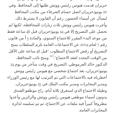
حزيران قدمت هيومن رايتس ووتش طلبها إلى المحافظ. وفي
20 يونيو/حزيران اتصل حسام الشرفاء من مكتب المحافظ
ليسأل عن أسماء الحضور، رغم أن القانون لا يشترط ذلك.
وأجرت هيومن رايتس ووتش ثلاث زيارات للمحافظة، لكنها لم
تحصل على التصريح إلا في 24 يونيو/حزيران قبل 48 ساعة فقط
من موعد البدء المقرر للاجتماع السنوي. والمادة 5 أ من قانون
رقم 7 لعام 2004 عن الاجتماعات العامة تلزم السلطات بمنح
التصريح أو رفض الاجتماع المطلوب "قبل 48 ساعة على الأقل
[20]
من الوقت المحدد لعقد الاجتماع".
ومنح نائب المحافظ،
الدكتور خالد العرموطي، التصريح في وقت متأخر من يوم 24
يونيو/حزيران، بعد اجتماع شخصي مع هيومن رايتس ووتش
أخطرناه فيه بالاجتماعات التي تم الترتيب لها مع رئيس الوزراء
ومدير المخابرات ومدير مكتب الملك في 25 يونيو/حزيران.
وطيلة الاجتماع الذي استغرق ثلاثة أيام، راح موظفو الفندق
يدونون أسماء موظفي هيومن رايتس ووتش والزائرين وأعدوا
مظروفاً كبيراً فيه ملفات عن الاجتماع، ثم تم تسليمه لدائرة
المخابرات العامة.