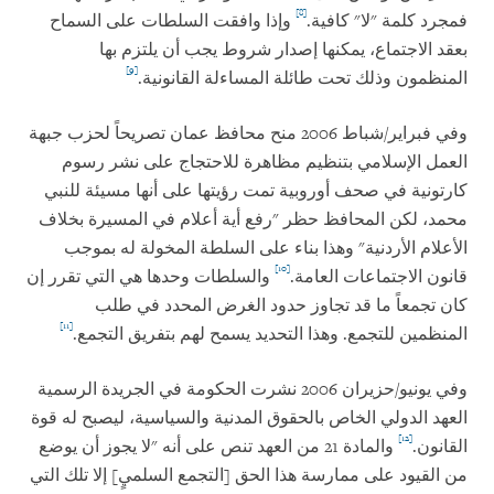
[8]
فمجرد كلمة "لا" كافية.
وإذا وافقت السلطات على السماح
بعقد الاجتماع، يمكنها إصدار شروط يجب أن يلتزم بها
[9]
المنظمون وذلك تحت طائلة المساءلة القانونية.
وفي فبراير/شباط 2006 منح محافظ عمان تصريحاً لحزب جبهة
العمل الإسلامي بتنظيم مظاهرة للاحتجاج على نشر رسوم
كارتونية في صحف أوروبية تمت رؤيتها على أنها مسيئة للنبي
محمد، لكن المحافظ حظر "رفع أية أعلام في المسيرة بخلاف
الأعلام الأردنية" وهذا بناء على السلطة المخولة له بموجب
[10]
قانون الاجتماعات العامة.
والسلطات وحدها هي التي تقرر إن
كان تجمعاً ما قد تجاوز حدود الغرض المحدد في طلب
[11]
المنظمين للتجمع. وهذا التحديد يسمح لهم بتفريق التجمع.
وفي يونيو/حزيران 2006 نشرت الحكومة في الجريدة الرسمية
العهد الدولي الخاص بالحقوق المدنية والسياسية، ليصبح له قوة
[12]
القانون.
والمادة 21 من العهد تنص على أنه "لا يجوز أن يوضع
من القيود على ممارسة هذا الحق [التجمع السلميٍ] إلا تلك التي