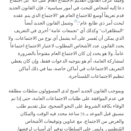
وفيما عرف القانون القديم الاجتماع العام على أنه "كل اجتماع
دعا إليه أشخاص للبحث في أمور سياسية"، فإن القانون الجديد
قدم تعريفاً أوسع للاجتماع العام هو "الاجتماع الذي يتم عقده
[7]
لبحث أمر ذي طابع عام".
وشمل القانون الجديد أيضاً
"المظاهرات" وكذلك أي "تجمعات عامة" أخرى في التعريف
الذي يمكن أن يُفسر على أنه يشمل أي نوع من الاجتماعات. ولا
يحدد القانون عدد الأشخاص المطلوب لاعتبار الاجتماع اجتماعاً
عاماً، ولا هو يحدد إن كان الاجتماع العام مفتوحاً بالضرورة
لمشاركة العامة، أم هو بتوجيه الدعوات فقط، وإن كان يغطي
التعريف الاجتماعات في أماكن خاصة، بما في ذلك أماكن
تنظيم الاجتماعات المُستأجرة.
وبموجب القانون الجديد أصبح لدى المسؤولون سلطات مطلقة
في عدم الموافقة على طلبات الاجتماعات العامة، حتى إذا تم
الوفاء بكافة الشروط على النحو الصحيح، مثل تقديم طلب
مسبق قبل الموعد بـ 72 ساعة محدد فيه الوقت والمكان
والغرض من الاجتماع، مع عناوين وتوقيعات الأشخاص
المُنظِمين. وليس على السلطات توفير أي أسباب لرفضها.