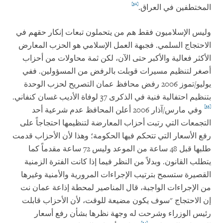
[32]
المختطفين في العراق.
وليس الإسلاميون فقط هم من يتحملون تبعات إنكار حقهم في
الاحتجاج السلمي. فجبهة العمل الإسلامي هو الحزب المعارض
الأكثر فعالية والأكبر حتى الآن، لكن ثمة محاولات من أحزاب
أصغر لتنظيم مسيرات قوبلت بالرفض من المسؤولين. ففي
يوليو/تموز 2006 رفض محافظ عمان التصريح لحزب الوحدة
بتنظيم احتفالية فنية في الذكرى 37 لوفاة الأديب غسان كنفاني.
[33]
وفي مارس/آذار 2006 أعلن المحافظ عدم شرعية أحد
التجمعات التي رتبت أحزاب المعارضة لتنظيمها احتجاجاً على
رفع الأسعار التي تتحكم فيها الحكومة؛ وهذا لأن الأحزاب قدمت
طلبها قبل 48 ساعة من الموعد وليس 72 ساعة مقدماً كما
يتطلب القانون. وبدلاً من النظر فيما إذا كانت الفترة الزمنية
القصيرة ستسمح بترتيب الإجراءات المرورية والأمنية وغيرها
من الإجراءات الواجبة، قال المناصير لمحطة إذاعة عمان نت
إن الاحتجاج "سوف يكون مضيعة للوقت، لأن الأحزاب قابلت
رئيس الوزراء وشرحت له وجهة نظرها بشأن رفع أسعار
[34]