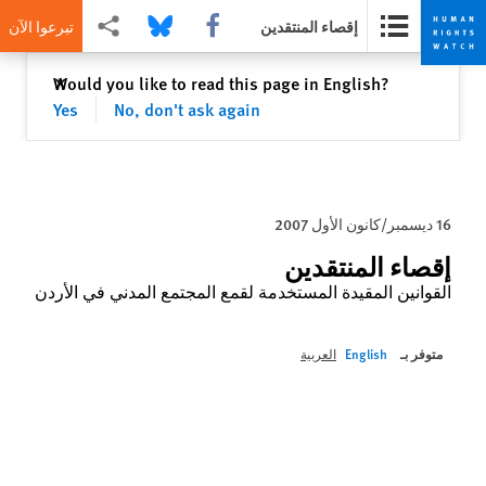
Share this via Facebook
Share this via Bluesky
Share this via مشاركة
إقصاء المنتقدين
تبرعوا الآن
Skip
Skip
إغلاق
Would you like to read this page in English?
✕
to
to
Yes
No, don't ask again
cookie
main
content
privacy
notice
16 ديسمبر/كانون الأول 2007
إقصاء المنتقدين
القوانين المقيدة المستخدمة لقمع المجتمع المدني في الأردن
متوفر بـ
English
العربية