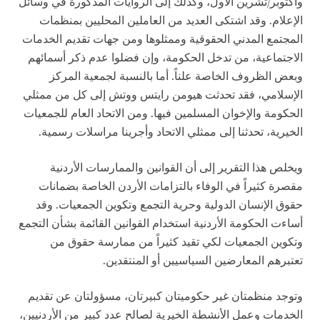
وأكتوبر/تشرين الأول، وكذلك إلى الروايات المذكورة في وسائل
الإعلام. وقد اشتكى العديد من العاملين المحليين بمنظمات
المجتمع المدني الحقوقية وممثلوها ومن جهات تقديم الخدمات
الاجتماعية، من تدخل الحكومة، وإن فضلوا عدم ذكر أسمائهم
وبعض الظروف الخاصة علناً. أما بالنسبة لجمعية المركز
الإسلامي، فقد تحدثت هيومن رايتس ووتش إلى كل من ممثلي
الحكومة والإخوان المسلمين فيها. ومن الاتحاد العام للجمعيات
الخيرية، تحدثنا إلى ممثلي الاتحاد وأجرينا مراسلات رسمية.
ويخلص هذا التقرير إلى أن القوانين والممارسات الأردنية
مقصرة كثيراً في الوفاء بالتزامات الأردن الخاصة بضمانات
حقوق الإنسان الدولية وحرية التجمع وتكوين الجمعيات. وقد
أساءت الحكومة الأردنية استخدام القوانين القائمة بشأن التجمع
وتكوين الجمعيات لكي تقيد كثيراً من ممارسة حقوق من
تعتبرهم المعارضين السياسيين أو المنتقدين.
وتوجد منظمتان غير حكوميتان كبيرتان، مسؤولتان عن تقديم
الخدمات وعمل الأنشطة الخيرية لصالح عدد كبير من الأردنيين،