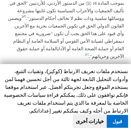
بموجب المادة 16 (
ii
) من الدستور الأردني، للأردنيين "الحق في
تأليف الجمعيات والأحزاب السياسية تكون غايتها مشروعة
[36]
ووسائلها سلمية وذات نظم لا تخالف أحكام الدستور".
ويضمن
القانون الدولي الحق في تكوين الجمعيات بحرية مع الآخرين.
وأي قيود على هذا الحق يجب أن تكون "ضرورية في مجتمع
ديمقراطي لصيانة الأمن القومي أو السلامة العامة أو النظام
العام أو حماية الصحة العامة أو الآداب
العامة أو حماية حقوق
[37]
الآخرين وحرياتهم".
Human Rights Watch cookie preferences
نستخدم ملفات تعريف الارتباط (كوكيز)، وتقنيات التتبع،
ويفرض القانون الأردني قيوداً كثيرة على منظمات المجتمع
وأدوات التحليل التابعة لجهة ثالثة من أجل تحسين فهمنا لمن
المدني، مما ينتهك التزامات الأردن الدولية. والغرض الوحيد
يستخدم الموقع وجعل تجربتكم أفضل. عبر استخدام موقعنا
المفهوم من هذه القيود هو ضمان تحكم الحكومة في أنشطة
فإنكم توافقون على ذلك. يمكنكم قراءة سياسات الخصوصية
هذه المنظمات. وهذه القيود كانت جزءاً من القانون الأردني
على مدى أكثر من أربعين عاماً، لكن الحكومة شددت من
الخاصة بنا لمعرفة ما الذي يتم استخدام ملفات تعريف
القيود في السنوات السبع الأخيرة التي شهدت تزايد
الارتباط من أجله وكيف يمكنكم تغيير إعداداتكم.
الحساسيات السياسية إثر تفاقم الاقتتال بين إسرائيل
خيارات أخرى
قبول
والجماعات المسلحة في الأراضي الفلسطينية المحتلة منذ عام