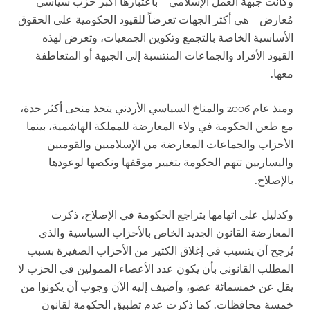
وكانت جبهة العمل الإسلامي – باعتبارها أكبر حزب سياسي
مُعارض – هي أكثر الجهات تعرضاً للقيود الحكومية على الحقوق
الأساسية الخاصة بالتجمع وتكوين الجمعيات، وتعرض لهذه
القيود الأفراد والجماعات المنتسبة إلى الجبهة أو المتعاطفة
معها.
ومنذ عام 2006 والمناخ السياسي الأردني يتخذ منحى أكثر حدة،
مع طعن الحكومة في ولاء المعارضة للمملكة الهاشمية، بينما
الأحزاب والجماعات المعارضة من الإسلاميين والقوميين
واليساريين تتهم الحكومة بتغيير موقفها ونكصها لوعودها
بالإصلاح.
وكدليل على اتهامها بتراجع الحكومة في الإصلاح، ذكرت
المعارضة القانون الجديد الخاص بالأحزاب السياسية والذي
يُرجح أن يتسبب في إغلاق الكثير من الأحزاب الصغيرة بسبب
المطلب القانوني بأن يكون عدد الأعضاء الممولين في الحزب لا
يقل عن خمسمائة عضو، وأضيف إليه الآن وجوب أن يكونوا من
خمسة محافظات. كما ذكرت عدم تطبيق الحكومة لقانون