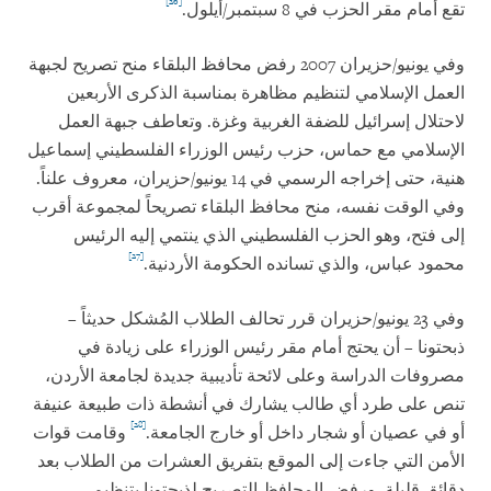
[26]
تقع أمام مقر الحزب في 8 سبتمبر/أيلول.
وفي يونيو/حزيران 2007 رفض محافظ البلقاء منح تصريح لجبهة
العمل الإسلامي لتنظيم مظاهرة بمناسبة الذكرى الأربعين
لاحتلال إسرائيل للضفة الغربية وغزة. وتعاطف جبهة العمل
الإسلامي مع حماس، حزب رئيس الوزراء الفلسطيني إسماعيل
هنية، حتى إخراجه الرسمي في 14 يونيو/حزيران، معروف علناً.
وفي الوقت نفسه، منح محافظ البلقاء تصريحاً لمجموعة أقرب
إلى فتح، وهو الحزب الفلسطيني الذي ينتمي إليه الرئيس
[27]
محمود عباس، والذي تسانده الحكومة الأردنية.
وفي 23 يونيو/حزيران قرر تحالف الطلاب المُشكل حديثاً –
ذبحتونا – أن يحتج أمام مقر رئيس الوزراء على زيادة في
مصروفات الدراسة وعلى لائحة تأديبية جديدة لجامعة الأردن،
تنص على طرد أي طالب يشارك في أنشطة ذات طبيعة عنيفة
[28]
أو في عصيان أو شجار داخل أو خارج الجامعة.
وقامت قوات
الأمن التي جاءت إلى الموقع بتفريق العشرات من الطلاب بعد
دقائق قليلة. ورفض المحافظ التصريح لذبحتونا بتنظيم