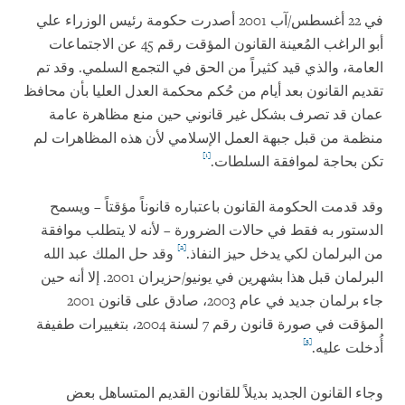
في 22 أغسطس/آب 2001 أصدرت حكومة رئيس الوزراء علي
أبو الراغب المُعينة القانون المؤقت رقم 45 عن الاجتماعات
العامة، والذي قيد كثيراً من الحق في التجمع السلمي. وقد تم
تقديم القانون بعد أيام من حُكم محكمة العدل العليا بأن محافظ
عمان قد تصرف بشكل غير قانوني حين منع مظاهرة عامة
منظمة من قبل جبهة العمل الإسلامي لأن هذه المظاهرات لم
[1]
تكن بحاجة لموافقة السلطات.
وقد قدمت الحكومة القانون باعتباره قانوناً مؤقتاً – ويسمح
الدستور به فقط في حالات الضرورة – لأنه لا يتطلب موافقة
[2]
من البرلمان لكي يدخل حيز النفاذ.
وقد حل الملك عبد الله
البرلمان قبل هذا بشهرين في يونيو/حزيران 2001. إلا أنه حين
جاء برلمان جديد في عام 2003، صادق على قانون 2001
المؤقت في صورة قانون رقم 7 لسنة 2004، بتغييرات طفيفة
[3]
أُدخلت عليه.
وجاء القانون الجديد بديلاً للقانون القديم المتساهل بعض