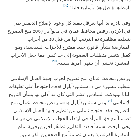
[29]
المظاهرة قبل هذا بأسابيع قليلة.
وفي بادرة بدا أنها تعرقل تنفيذ كل وعود الإصلاح الديمقراطي
في الأردن، رفض محافظ عمان في مايو/أيار 2007 منح التصريح
بتنظيم مظاهرة تم الترتيب لها من قبل 28 من أحزاب
المعارضة بشأن قانون جديد مقترح للأحزاب السياسية، وهو
كفيل بتغيير متطلبات العضوية إلى حد كبير، مما جعل الأحزاب
[30]
الصغيرة تخشى أن ينتهي أمرها بسببه.
ورفض محافظ عمان منح تصريح لحزب جبهة العمل الإسلامي
بتنظيم مسيرة في 21 سبتمبر/أيلول 2006 احتجاجاً على تعليقات
البابا بينيدكت السادس عشر التي كان قد أدلى بها بشأن التاريخ
[31]
الإسلامي.
وفي سبتمبر/أيلول 2004 رفض محافظ عمان منح
التصريح بعقد احتجاج نسائي من تنظيم جبهة العمل الإسلامي
تضامناً مع حق المرأة في ارتداء الحجاب الإسلامي في فرنسا.
وفي الوقت نفسه أفادت التقارير تظاهُر آخرين بحرية أمام
السفارة الفرنسية بعمان تضامناً مع الصحفيين الفرنسيين