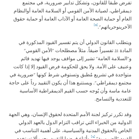
تفرض طبقا للقانون، وتشكل تدابير ضرورية، في مجتمع
ديمقراطي، لصيانة الأمن القومي أو السلامة العامة أو
النظام
العام أو حماية الصحة العامة أو الآداب العامة أو حماية حقوق
[13]
الآخرين
وحرياتهم".
ويتطلب القانون الدولي أن يتم تفسير القيود المذكورة في
المادة 21 تفسيراً ضيقاً. مثلاً مصطلحات "الأمن القومي"
و"السلامة العامة" تشير إلى مواقف يوجد فيها تهديد قائم
وعنيف على الأمة. ولا يحق للحكومة فرض القيود إلا إذا كانت
متواجدة في تشريع مُطبق وتستوفي شرط كونها "ضرورية في
مجتمع ديمقراطي". ويستتبع هذا أن يكون التقييد رداً على حاجة
عامة ماسة وأن يُوجه حسب القيم الديمقراطية الأساسية
للتعددية والتسامح.
وقد تكرر تركيز لجنة الأمم المتحدة لحقوق الإنسان، وهي الجهة
الدولية من الخبراء التي تراقب التزام الدول بالعهد الدولي
الخاص بالحقوق المدنية والسياسية، على أهمية التناسب في
[14]
القيود "الضرورية".
وأثناء فرضها للتقييد، يجب ألا تستخدم