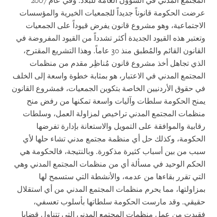
المجتمع المدني في الشؤون العامة للبلاد. وفي عام 2007
عرضت الحكومة قانوناً جديداً للجمعيات الخيرية والمؤسسات
الاجتماعية، وهو مشروع قانون يفرض قيوداً على الجمعيات
وتعتبر هذه القيود الجديدة أكثر تشدداً من القيود المفروضة في
القانون القائم والمُطبق منذ 30 عاماً. وهذا التشريع المقترح،
الذي تجاهل أخذ مشروع قانون مُناظِر مقدم من منظمات
المجتمع المدني في الاعتبار، هو بمثابة خطوة واسعة إلى الخلف
في حقوق الأردنيين الخاصة بتكوين الجمعيات، فمشروع القانون
يمنح الحكومة سلطات وآليات واسعة تمكنها من رفض منح
منظمات المجتمع المدني تراخيص لمزاولة العمل، وسلطات
رقابية والموافقة على التمويل والاستعانة بإدارة تفرضها
الحكومة، وكذلك حل أي منظمة مجتمع مدني تشاء حلها لأي
سبب من بين أسباب كثيرة مذكورة. وبالنتيجة، فالحكومة هي
الحكم الوحيد في مسألة أي من منظمات المجتمع المدني وهي
التي تقرر بقاءها من عدمه، والأنشطة التي ستسمح لها
بمزاولتها، مما يحرم منظمات المجتمع المدني من أي استقلال
حقيقي. وقد مارست الحكومة سلطاتها بأسلوب تعسفي،
فقيدت من عمل منظمات المجتمع المدني التي تتناول قضايا