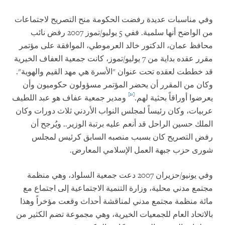
وفي مناسبات عديدة رفضت الحكومة منح التصريح لاجتماعات
من الواضح أنها سلمية. ففي 5 يوليو/تموز 2007 رفض نائب
محافظ عمان، الدكتور خالد العرموطي، الموافقة على مؤتمر
مقرر عقده بداية من 7 يوليو/تموز، كانت جمعية العفاف الخيرية
قد خططت لعقده تحت عنوان "الأسرة هي مهد القيم والهوية".
وكان من المقرر أن يحضر المؤتمر مسؤولون حكوميون وأن
[21]
يعرضوا أوراقاً بحثية لهم.
ومدير جمعية عفاف هو عبد اللطيف
عربيات، وكان رئيساً لمجلس النواب الأردني ثلاث دورات وكان
الملك حسين الراحل قد أنعم عليه برتبة الوزير.. ويُرجح أن
رفض التصريح كان بسبب منصبه السابق كرئيس لمجلس
شورى حزب جبهة العمل الإسلامي المعارض.
وفي يونيو/حزيران 2007 دعت جمعية السلواد، وهي منظمة
مجتمع مدني محلية، وزارة التنمية الاجتماعية إلى اجتماع مع
مائة منظمة مجتمع مدني لمناقشة أحداث وقعت مؤخراً وهذا
بالاتحاد العام للجمعيات الخيرية، وهي مجموعة تضم الكثير من