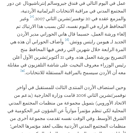
عمل في اليوم التالي في فندق جيروسالم إنترناشيونال عن دور
المجتمع المدني في مراقبة الانتخابات البرلمانية الأردنية،
[17]
والمزمع عقده في 20 نوفمبر/تشرين الثاني 2007.
وغير
المحافظ قراره في اليوم نفسه، لكن بسبب هذا الارتباك تم
إلغاء ورشة العمل، حسبما قال هاني الحوراني مدير الأردن
[18]
الجديد لـ هيومن رايتس ووتش.
وأضاف الحوراني أن هذه هي
المرة الرابعة خلال شهرين التي رفض فيها المحافظ منح
التصريح بورشة العمل هذه. وفي 21 أكتوبر/تشرين الأول أعلن
رئيس الوزراء معروف البخيت على شاشة التلفزيون في مقابلة
[19]
معه أن الأردن سيسمح بالمراقبة المستقلة للانتخابات.
وحين استضاف الأردن المنتدى الثالث للمستقبل في أواخر
نوفمبر/تشرين الثاني 2006 قامت وزارة الخارجية (بدعم من
الاتحاد الأوروبي) بتمويل مجموعة من منظمات المجتمع المدني
المحلية لكي تنظم مؤتمراً موازياً عن الشؤون غير الحكومية في
الشرق الأوسط. وفي الوقت نفسه تقدمت مجموعة أخرى من
منظمات المجتمع المدني الأردنية بطلب لعقد مؤتمرها الخاص؛