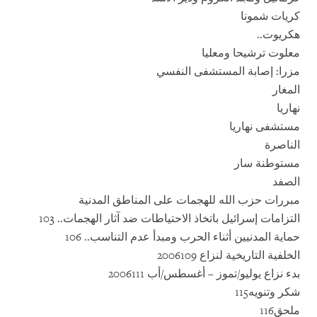
كريات شمونا
هكريوت..
معلوت ترشيحا ومعليا
مزرا: إصابة المستشفى النفسي
المغار
نهاريا
مستشفى نهاريا
الناصرة
مستوطنة سار
الصفد
مبررات حزب الله للهجمات على المناطق المدنية
التزامات إسرائيل باتخاذ الاحتياطات ضد آثار الهجمات.. 103
حماية المدنيين أثناء الحرب ومبدأ عدم التناسب.. 106
الخلفية التاريخية لنزاع 2006109
بدء نزاع يوليو/تموز – أغسطس/أب 2006111
شكر وتنويه115
ملحق116