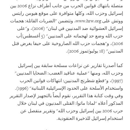
متصلة بانتهاك قوانين الحرب من جانب أطراف نزاع 2006 بين
إسرائيل وحزب الله، وكلها متوافرة على موقع هيومن رايتس
ووتش على
www.hrw.org
، وتتضمن "الضربات القاتلة: هجمات
إسرائيل العشوائية ضد المدنيين في لبنان" (2006)، و"على
حزب الله وضع حد لهجماته على المدنيين" (5 أغسطس/أب
2006)، و"هجمات حزب الله الصاروخية على حيفا بغرض قتل
المدنيين" (18 يوليو/تموز 2006).
كما أصدرنا تقارير عن نزاعات مسلحة سابقة بين إسرائيل
وحزب الله، ومنها "عملية عناقيد الغضب: الضحايا المدنيين"
(1997)، و"قطع شطرنج المدنيين: انتهاكات قوانين الحرب
واستخدام الأسلحة على الحدود الإسرائيلية اللبنانية" (1996).
وفي وقت كتابة هذا التقرير، نقوم أيضاً بالتجهيز لإصدار التقرير
المذكور أعلاه "لماذا ماتوا: القتلى المدنيون في لبنان خلال
حرب 2006 بين إسرائيل وحزب الله" وتقرير منفصل عن
استخدام إسرائيل للذخيرة العنقودية.