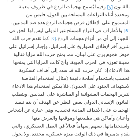
بالقانون.
[5]
وفيما يُسمح بهجمات الردع في ظروف معينة
ومحددة أثناء النزاعات المسلحة بين الدول، فليس من
المسموح على الإطلاق فرض هجمات الردع هذه ضد المدنيين.
[6]
والأطراف في النزاع المسلح غير الدولي ليس لها الحق في
اللجوء إلى أي من أنواع هجمات الردع.
[7]
كما تقدم حزب الله
بتبرير آخر لإطلاق الصواريخ على إسرائيل، وإجبار إسرائيل على
خوض هجوم بري على لبنان، مما يمنح حزب الله مزايا قتالية
معينة تعوزه في الحرب الجوية. وأيّ كانت المزايا التي يمنحها
هذا الادعاء إذا كان حزب الله قد سدد إلى أهداف عسكرية
فحسب باستخدام أسلحة دقيقة (مثال: استخدام القناصة
لاستهداف الجنود على الحدود)، فلا يمكن استخدام هذا الادعاء
لتبرير الهجمات العشوائية أو المباشرة على المدنيين. ويتطلب
القانون الإنساني الدولي بعض النظر عن الهدف أن يتم تنفيذ
الهجمات على الأهداف المدنية فحسب، وهي عبارة عن أشخاص
وأعيان وأماكن هي بطبيعتها وموقعها والغرض منها
واستخداماتها، تسهم إسهاماً فعالاً في العمل العسكري، والتي
يقدم تدميرها في ذلك الوقت ميزة عسكرية محددة. ولا يحول