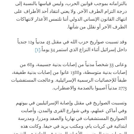
بالتزاماته بموجب قوانين الحرب، وليس قياسها بالنسبة إلى
درجة التزام الطرف الآخر. ولا يعني انتقاد أحد الأطراف على
انتهاك القانون الإنساني الدولي أننا نلتمس الأعذار لانتهاكات
الطرف الآخر أو نقلل من شأنها.
وقد تسببت صواريخ حزب الله في مقتل 43 مدنياً و12 جندياً
داخل إسرائيل أثناء النزاع الذي استمر 34 يوماً.
[1]
وعانى 33 شخصاً مدنياً من إصابات بدنية جسيمة، و68 من
إصابات بدنية متوسطة، و1388 عانوا من إصابات بدنية طفيفة،
طبقاً للإحصائيات الرسمية الإسرائيلية. وعالجت المستفشيات
2773 مدنياً أصيبوا بالصدمة والاضطراب.
وتسببت الصواريخ في مقتل وإصابة الإسرائيليين في بيوتهم
وفي أماكن عملهم، وفي شوارع القرى والمدن. وأصابت
الصواريخ المستشفيات في نهاريا والصفد ومزرا، ومدرسة
ابتدائية في كريات يام، ومكتب بريد في حيفا. وكانت هذه