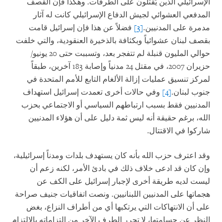
الإسرائيلي الذين يُقتلون على الطرقات. وهكذا فإن القصف
المدفعي العشوائي لجيش الدفاع الإسرائيلي كانت له آثار
مدمرة على المدنيين.
[3]
فضلاً عن هذا فإن إسرائيل قامت
بقصف لبنان عشوائياً وبكثافة بالذخيرة العنقودية، والتي خلفت
حوالي المليون قنبلة لم تتفجر بعد، وتسببت حتى 20 يونيو/
حزيران 2007، في مقتل 24 مدنياً وإصابة 183 آخرين، طبقاً
لمركز تنسيق عمليات إزالة الألغام التابع للأمم المتحدة في
جنوب لبنان.
[4]
وفي حالات أخرى تعمدت إسرائيل استهداف
المدنيين فقط بسبب ارتباطهم السياسي أو الاجتماعي بحزب
الله، برغم حقيقة أنه ليس ثمة دليل على أن هؤلاء المدنيين
شاركوا في الاقتتال.
وقد اعترف حزب الله بأنه كان يستهدف بلدات ومدناً إسرائيلية،
وإن كان قد ادعى خلاف ذلك في بادئ الأمر، لكنه زعم أن
ليست لديه طريقة أخرى لإجبار إسرائيل على الكف عن
هجماتها على المدنيين اللبنانيين. ونصت اتفاقيات جنيف صراحة
على أن الانتهاكات التي يرتكبها أي من أطراف النزاع، بغض
النظر عن جسامتها، لا تحرر الطرف الآخر من التزاماته بالالتزام