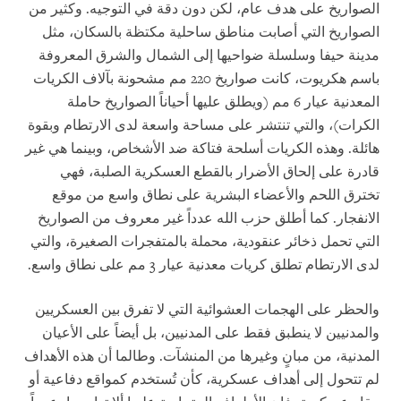
الصواريخ على هدف عام، لكن دون دقة في التوجيه. وكثير من
الصواريخ التي أصابت مناطق ساحلية مكتظة بالسكان، مثل
مدينة حيفا وسلسلة ضواحيها إلى الشمال والشرق المعروفة
باسم هكريوت، كانت صواريخ 220 مم مشحونة بآلاف الكريات
المعدنية عيار 6 مم (ويطلق عليها أحياناً الصواريخ حاملة
الكرات)، والتي تنتشر على مساحة واسعة لدى الارتطام وبقوة
هائلة. وهذه الكريات أسلحة فتاكة ضد الأشخاص، وبينما هي غير
قادرة على إلحاق الأضرار بالقطع العسكرية الصلبة، فهي
تخترق اللحم والأعضاء البشرية على نطاق واسع من موقع
الانفجار. كما أطلق حزب الله عدداً غير معروف من الصواريخ
التي تحمل ذخائر عنقودية، محملة بالمتفجرات الصغيرة، والتي
لدى الارتطام تطلق كريات معدنية عيار 3 مم على نطاق واسع.
والحظر على الهجمات العشوائية التي لا تفرق بين العسكريين
والمدنيين لا ينطبق فقط على المدنيين، بل أيضاً على الأعيان
المدنية، من مبانٍ وغيرها من المنشآت. وطالما أن هذه الأهداف
لم تتحول إلى أهداف عسكرية، كأن تُستخدم كمواقع دفاعية أو