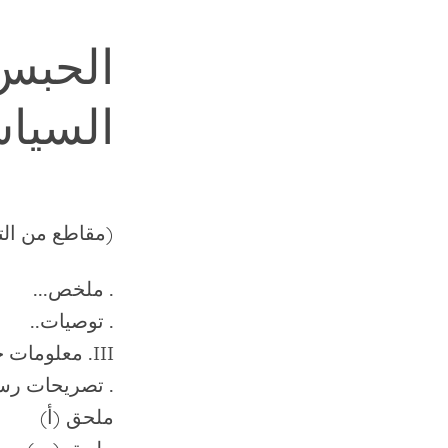
الحبس 
السياس
(مقاطع من الت
. ملخص...
. توصيات..
III. معلومات جديدة من سجناء أفرج عنهم مؤخراً
. تصريحات رس
ملحق (أ)