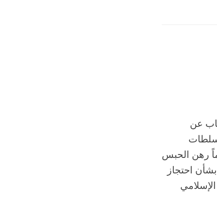
قاب عن
لسلطات
مقابلات، التي أجريت مع ثلاثة رجال أمضوا نحو 11 عاماً رهن الحبس
بشأن احتجاز
الإسلامي