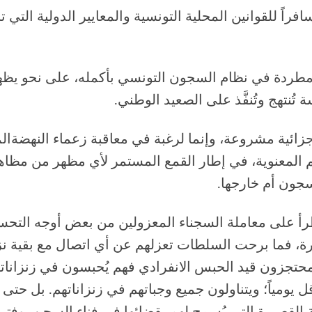
افراً للقوانين المحلية التونسية والمعايير الدولية التي 
طردة في نظام السجون التونسي بأكمله، على نحو يظهر
تُنتهج وتُنفَّذ على الصعيد الوطني.
 جزائية مشروعة، وإنما لرغبة في معاقبة زعماء النهضة
ال
المعنوية، في إطار القمع المستمر لأي مظهر من مظاه
جون أم خارجها.
رأ على معاملة السجناء
المعزولين
من بعض أوجه التحس
رة، فما برحت السلطات تعزلهم عن أي اتصال مع بقية نز
 يومياً؛ ويتناولون جميع وجباتهم في زنزاناتهم.
بل حتى 