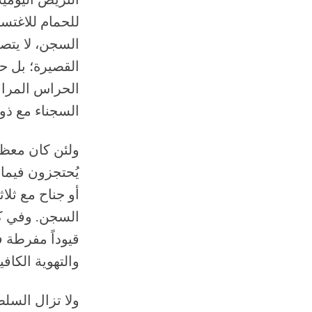
التريض اليومية
للحمام للاغتس
السجن، لا يتصل 
القصيرة؛ بل حت
الحراس المراب
السجناء مع ذوي
ولئن كان معظم
يُحتجزون فيم
أو جناح مع ثلا
السجن. وفي كلت
قيوداً مفرطة ف
والتهوية الكافي
ولا تزال السل