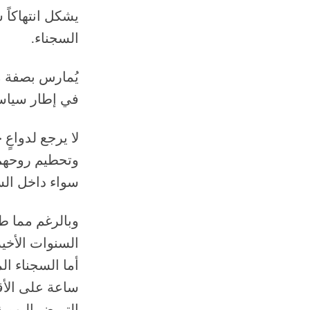
يشكل انتهاكاً س
السجناء.
يُمارس بصفة م
في إطار سياسة 
لا يرجع لدواعٍ
وتحطيم روحهم 
سواء داخل الس
وبالرغم مما ط
السنوات الأخي
ساعة على الأقل