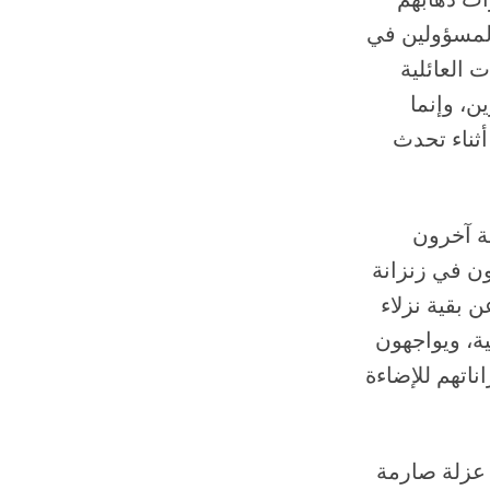
ات ذهابهم
المسؤولين في
ت العائلية
ن، وإنما
أثناء تحدث
ة آخرون
ن في زنزانة
 بقية نزلاء
ية، ويواجهون
ناتهم للإضاءة
 عزلة صارمة