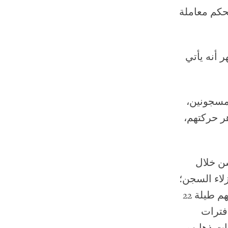
تحكم معاملة
 أنه يأتي
مسجونين،
ر حركتهم،
ن خلال
لاء السجن
؛
أما السجناء المحتجزون قيد الحبس الانفرادي فهم يُحبسون في زنزاناتهم طيلة 22
فترات