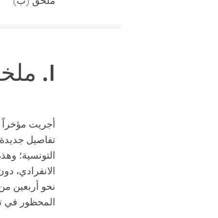
ملحق (ب)
I.
ملخ
أجريت مؤخراً 
تفاصيل جديدة 
الانفرادي، دون 
نحو أربعين من
المحظور في تو