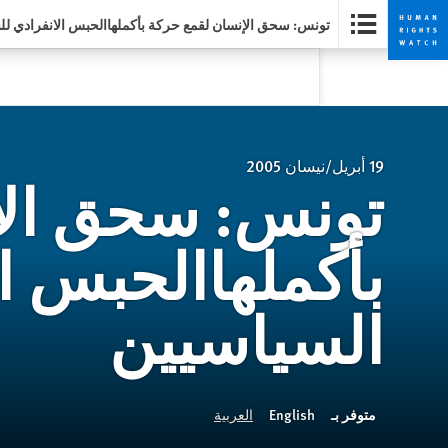
تونس: سحق الإنسان لقمع حركة بأكملهاالحبس الانفرادي لل
Skip
Skip
to
to
cookie
main
content
privacy
notice
19 أبريل/نيسان 2005
تونس: سحق الإ
بأكملهاالحبس ا
السياسيين
متوفر بـ
English
العربية