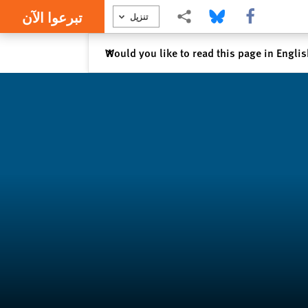
تبرعوا الآن
Share this via Facebook
Share this via Bluesky
Share this via مشاركة
تنزيل
إغلاق
Would you like to read this page in Engli
✕