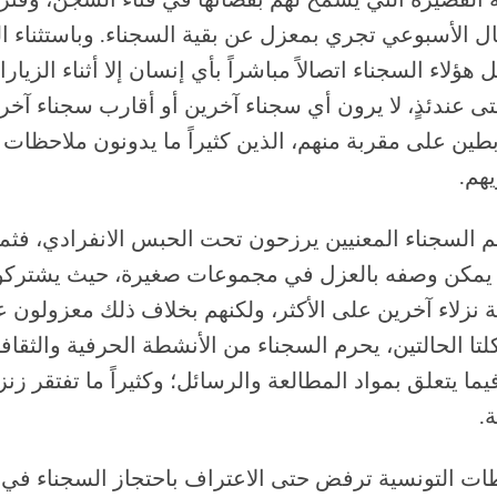
 القصيرة التي يُسمح لهم بقضائها في فناء السجن، وفتر
ال الأسبوعي تجري بمعزل عن بقية السجناء. وباستثناء 
هؤلاء السجناء اتصالاً مباشراً بأي إنسان إلا أثناء الزيارا
ى عندئذٍ، لا يرون أي سجناء آخرين أو أقارب سجناء آخري
طين على مقربة منهم، الذين كثيراً ما يدونون ملاحظات 
هم.
 السجناء المعنيين يرزحون تحت الحبس الانفرادي، فثم
ا يمكن وصفه بالعزل في مجموعات صغيرة، حيث يشتركو
ثة نزلاء آخرين على الأكثر، ولكنهم بخلاف ذلك معزولون عن
ا الحالتين، يحرم السجناء من الأنشطة الحرفية والثقاف
يما يتعلق بمواد المطالعة والرسائل؛ وكثيراً ما تفتقر زنزا
ة.
طات التونسية ترفض حتى الاعتراف باحتجاز السجناء في