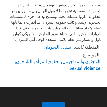
صرحت هيومن رايتس ووتش اليوم بأن وثائق صادرة عن
الحكومة السودانية تظهر بما لا يقبل الجدل بأن مسؤولين من
الحكومة أداروا عمليات تجنيد وتسليح ودعم اخرى لميليشيات
الجنجويد الإثنية. وكانت حكومة السودان قد أنكرت دائماً بأنها
تسلح وتجند مقاتلين لصالح ميليشيات الجنجويد، حتى أثناء
الزيارات الأخيرة التي أجراها وزير الخارجية الأمريكي كولن
باول والسكريتير العام للأمم المتحدة كوفي أنان للسودان
المنطقة/البلد
تشاد
السودان
الموضوع
اللاجئون والمهاجرون
حقوق المرأة
النازحون
Sexual Violence