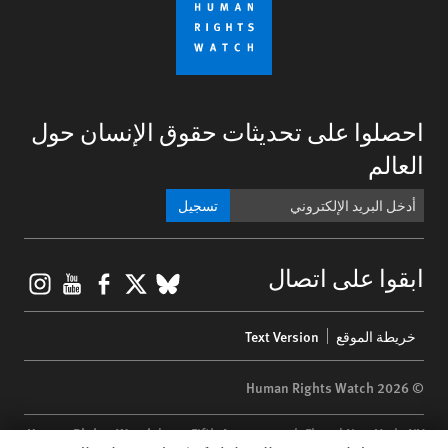
احصلوا على تحديثات حقوق الإنسان حول
العالم
تسجيل
gram
ouTube
Facebook
BlueSky
X
ابقوا على اتصال
Footer
خريطة الموقع
Text Version
menu
© 2026 Human Rights Watch
Human Rights Watch
| 350 Fifth Avenue, 34th Floor | New York,
NY