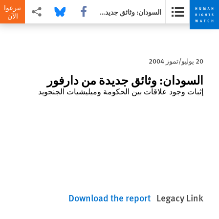
تبرعوا
Share this via Facebook
Share this via Bluesky
Share this via مشاركة
السودان: وثائق جديدة من دارفور
الآن
Skip
Skip
to
to
cookie
main
20 يوليو/تموز 2004
content
privacy
notice
السودان: وثائق جديدة من دارفور
إثبات وجود علاقات بين الحكومة وميليشيات الجنجويد
Download the report
Legacy Link