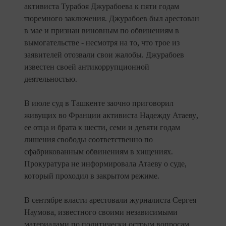
активиста Турабоя Джурабоева к пяти годам
тюремного заключения. Джурабоев был арестован
в мае и признан виновным по обвинениям в
вымогательстве - несмотря на то, что трое из
заявителей отозвали свои жалобы. Джурабоев
известен своей антикоррупционной
деятельностью.
В июле суд в Ташкенте заочно приговорил
живущих во Франции активиста Надежду Атаеву,
ее отца и брата к шести, семи и девяти годам
лишения свободы соответственно по
сфабрикованным обвинениям в хищениях.
Прокуратура не информировала Атаеву о суде,
который проходил в закрытом режиме.
В сентябре власти арестовали журналиста Сергея
Наумова, известного своими независимыми
материалами по политически острым вопросам,