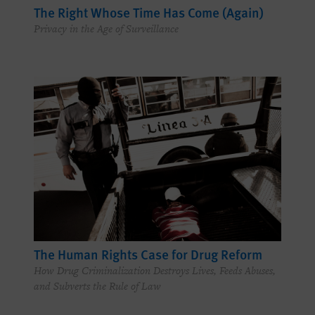
The Right Whose Time Has Come (Again)
Privacy in the Age of Surveillance
The Human Rights Case for Drug Reform
How Drug Criminalization Destroys Lives, Feeds Abuses,
and Subverts the Rule of Law