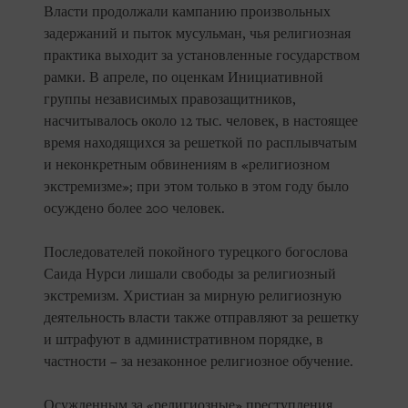
Власти продолжали кампанию произвольных
задержаний и пыток мусульман, чья религиозная
практика выходит за установленные государством
рамки. В апреле, по оценкам Инициативной
группы независимых правозащитников,
насчитывалось около 12 тыс. человек, в настоящее
время находящихся за решеткой по расплывчатым
и неконкретным обвинениям в «религиозном
экстремизме»; при этом только в этом году было
осуждено более 200 человек.
Последователей покойного турецкого богослова
Саида Нурси лишали свободы за религиозный
экстремизм. Христиан за мирную религиозную
деятельность власти также отправляют за решетку
и штрафуют в административном порядке, в
частности – за незаконное религиозное обучение.
Осужденным за «религиозные» преступления