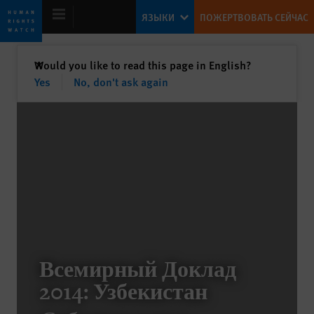
Skip
Skip
ЯЗЫКИ
ПОЖЕРТВОВАТЬ СЕЙЧАС
to
to
cookie
main
privacy
content
закрыть
Would you like to read this page in English?
✕
notice
Yes
No, don't ask again
World Report 2014
Rights Struggles of 2013
Kenneth Roth
Former Executive Director
Всемирный Доклад
Putting Development to Rights
2014: Узбекистан