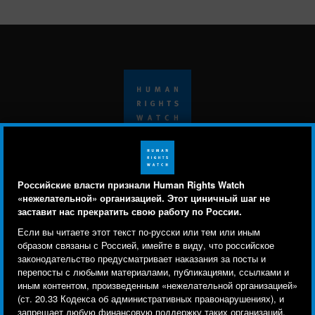
Подпишитесь на рассылку на
Российские власти признали Human Rights Watch
английском о ситуации с правами
«нежелательной» организацией. Этот циничный шаг не
заставит нас прекратить свою работу по России.
человека в мире
Human Rights Watch cookie preferences
Мы используем файлы cookie, технологии
Если вы читаете этот текст по-русски или тем или иным
отслеживания и сторонние аналитические
образом связаны с Россией, имейте в виду, что российское
Подписаться
законодательство предусматривает наказания за посты и
инструменты, чтобы лучше понять, кто посещает
перепосты с любыми материалами, публикациями, ссылками и
сайт, и улучшить ваш опыт взаимодействия с ним.
иным контентом, произведенным «нежелательной организацией»
BlueSky
X
Faceboo
YouTu
Ins
Свяжитесь с нами
(ст. 20.33 Кодекса об административных правонарушениях), и
Используя наш сайт, вы соглашаетесь с этим.
запрещает любую финансовую поддержку таких организаций.