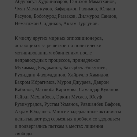
Абдурасул Худойназаров, Ганихон Маматханов,
Чуян Маматкулов, Зафарджон Рахимов, Юлдаш
Расулов, Бобомурод Раззаков, Дилмурод Саидов,
Нематджон Сиддиков, Акзам Тургунов.
К числу других мирных оппозиционеров,
остающихся за решеткой по политически
мотивированным обвинениям после
неправосудных процессов, принадлежат
Мухаммад Бекджанов, Батырбек Эшкузиев,
Рухиддин Фахруддинов, Хайрулло Хамидов,
Бахром Ибрагимов, Мурод Джураев, Даврон
Кабилов, Матлюба Каримова, Самандар Куканов,
Гайрат Мехлибоев, Эркин Мусаев, Юсуф
Рузимурадов, Рустам Усманов, Равшанбек Вафоев,
Акрам Юлдашев. Многие задержанные активисты
испытывают ряд серьезных проблем со здоровьем
и подвергались пыткам в местах лишения
свободы.