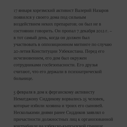
17 января хорезмский активист Валерий Назаров
появился у своего дома под сильным
воздействием неких препаратов; он был не в
состоянии говорить. Он пропал 7 декабря 2012 г. –
в тот самый день, когда он должен был
участвовать в оппозиционном митинге по случаю
20-летия Конституции Узбекистана. Перед его
исчезновением, его дом был окружен
сотрудниками госбезопасности. Его друзья
считают, что его держали в психиатрической
больнице.
5 февраля в дом к ферганскому активисту
Нематджону Сиддикову ворвались 25 человек,
которые избили хозяина и троих его сыновей.
Несколькими днями ранее Сиддиков заявлял о
причастности должностных лиц к организованной
контрабанде на узбекско-кыргызской границе.