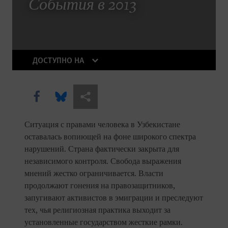
The Right Whose Time Has Come
События в 2013
(Again)
The Human Rights Case for Drug
Reform
ДОСТУПНО НА
Share this via Facebook
Share this via Bluesky
Share this via Поделиться
Ситуация с правами человека в Узбекистане
оставалась вопиющей на фоне широкого спектра
нарушений. Страна фактически закрыта для
независимого контроля. Свобода выражения
DOWNLOAD
мнений жестко ограничивается. Власти
продолжают гонения на правозащитников,
запугивают активистов в эмиграции и преследуют
тех, чья религиозная практика выходит за
установленные государством жесткие рамки.