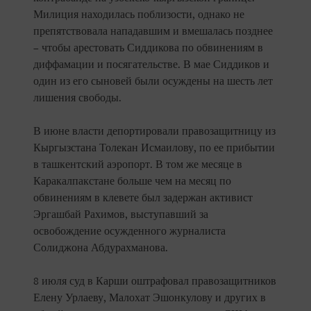
Милиция находилась поблизости, однако не
препятствовала нападавшим и вмешалась позднее
– чтобы арестовать Сиддикова по обвинениям в
диффамации и посягательстве. В мае Сиддиков и
один из его сыновей были осуждены на шесть лет
лишения свободы.
В июне власти депортировали правозащитницу из
Кыргызстана Толекан Исмаилову, по ее прибытии
в ташкентский аэропорт. В том же месяце в
Каракалпакстане больше чем на месяц по
обвинениям в клевете был задержан активист
Эргашбай Рахимов, выступавший за
освобождение осужденного журналиста
Солиджона Абдурахманова.
8 июля суд в Карши оштрафовал правозащитников
Елену Урлаеву, Малохат Эшонкулову и других в