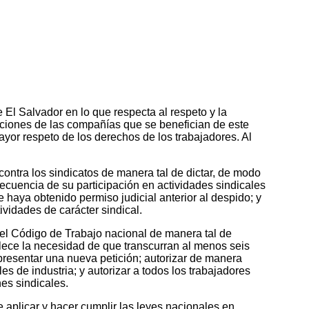
El Salvador en lo que respecta al respeto y la
cciones de las compañías que se benefician de este
yor respeto de los derechos de los trabajadores. Al
ontra los sindicatos de manera tal de dictar, de modo
cuencia de su participación en actividades sindicales
 haya obtenido permiso judicial anterior al despido; y
vidades de carácter sindical.
 el Código de Trabajo nacional de manera tal de
blece la necesidad de que transcurran al menos seis
presentar una nueva petición; autorizar de manera
s de industria; y autorizar a todos los trabajadores
nes sindicales.
 aplicar y hacer cumplir las leyes nacionales en