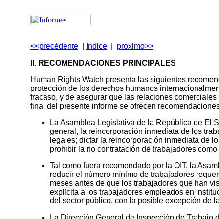
<<precédente
|
índice
|
proximo>>
II. RECOMENDACIONES PRINCIPALES
Human Rights Watch presenta las siguientes recomendac
protección de los derechos humanos internacionalmente
fracaso, y de asegurar que las relaciones comerciales
final del presente informe se ofrecen recomendacione
La Asamblea Legislativa de la República de El Sa
general, la reincorporación inmediata de los tr
legales; dictar la reincorporación inmediata de l
prohibir la no contratación de trabajadores como
Tal como fuera recomendado por la OIT, la Asamb
reducir el número mínimo de trabajadores requeri
meses antes de que los trabajadores que han vis
explícita a los trabajadores empleados en institu
del sector público, con la posible excepción de la
La Dirección General de Inspección de Trabajo de