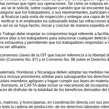
as normas que rigen sus operaciones. Tal como se estipula en l
así se le solicite, sobre cualquier cuestión que se encuentre baj
 asegurar que los trabajadores, o sus representantes, participen
 al finalizar cada visita de inspección y entregar una copia de 
verificar si el empleador ha subsanado todas las infracciones qu
e así no se haya hecho, iniciar y concluir de manera expedita e
e Trabajo debe respetar su compromiso legal referente a facilita
nce días a los trabajadores para solucionar cualquier defecto l
ra exhaustiva y permitiendo que los trabajadores respondan a 
ra ser afiliados.
s convenios claves de la OIT que hacen referencia a la libertad
ción (Convenio No. 87) y el Convenio No. 98 sobre el Derecho 
uatemala, Honduras y Nicaragua deben adoptar las medidas nec
ica incluya provisiones sólidas para salvaguardar los derech
países miembros apliquen y hagan cumplir sus leyes en materia
a. Asimismo, el CAFTA debe incluir un mecanismo de incorporaci
ces de disfrutar de la totalidad de los beneficios derivados 
, matrices, y licenciatarias, en coordinación directa con sus p
 de toda la cadena de producción, de los derechos laborales i