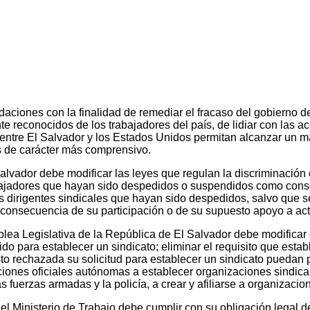
iones con la finalidad de remediar el fracaso del gobierno de 
 reconocidos de los trabajadores del país, de lidiar con las a
 entre El Salvador y los Estados Unidos permitan alcanzar un ma
s de carácter más comprensivo.
lvador debe modificar las leyes que regulan la discriminación c
abajadores que hayan sido despedidos o suspendidos como conse
os dirigentes sindicales que hayan sido despedidos, salvo que se
 consecuencia de su participación o de su supuesto apoyo a acti
lea Legislativa de la República de El Salvador debe modificar
do para establecer un sindicato; eliminar el requisito que esta
to rechazada su solicitud para establecer un sindicato puedan 
ciones oficiales autónomas a establecer organizaciones sindicale
s fuerzas armadas y la policía, a crear y afiliarse a organizacio
l Ministerio de Trabajo debe cumplir con su obligación legal de