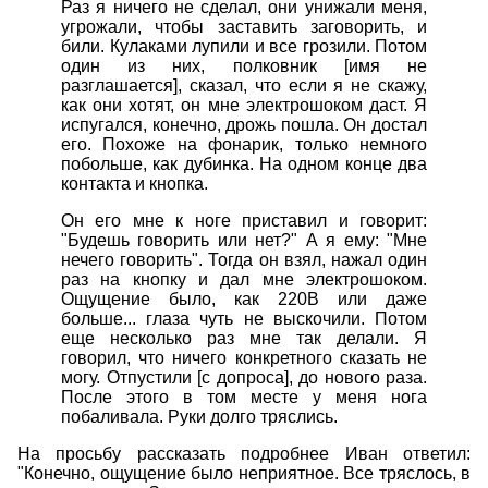
Раз я ничего не сделал, они унижали меня,
угрожали, чтобы заставить заговорить, и
били. Кулаками лупили и все грозили. Потом
один из них, полковник [имя не
разглашается], сказал, что если я не скажу,
как они хотят, он мне электрошоком даст. Я
испугался, конечно, дрожь пошла. Он достал
его. Похоже на фонарик, только немного
побольше, как дубинка. На одном конце два
контакта и кнопка.
Он его мне к ноге приставил и говорит:
"Будешь говорить или нет?" А я ему: "Мне
нечего говорить". Тогда он взял, нажал один
раз на кнопку и дал мне электрошоком.
Ощущение было, как 220В или даже
больше... глаза чуть не выскочили. Потом
еще несколько раз мне так делали. Я
говорил, что ничего конкретного сказать не
могу. Отпустили [с допроса], до нового раза.
После этого в том месте у меня нога
побаливала. Руки долго тряслись.
На просьбу рассказать подробнее Иван ответил:
"Конечно, ощущение было неприятное. Все тряслось, в