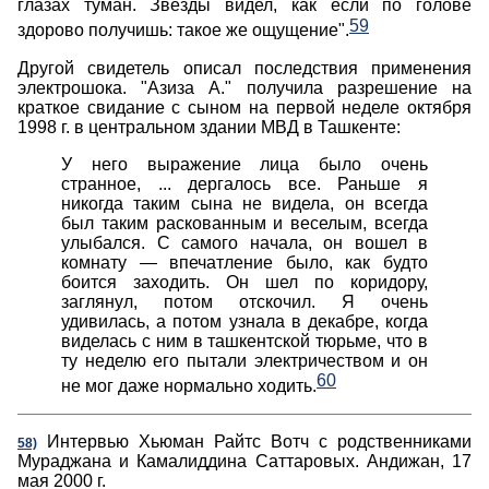
глазах туман.
Звезды видел, как если по голове
59
здорово получишь: такое же ощущение".
Другой свидетель описал последствия применения
электрошока. "Азиза А." получила разрешение на
краткое свидание с сыном на первой неделе октября
1998 г. в центральном здании МВД в Ташкенте:
У него выражение лица было очень
странное, ... дергалось все. Раньше я
никогда таким сына не видела, он всегда
был таким раскованным и веселым, всегда
улыбался. С самого начала, он вошел в
комнату — впечатление было, как будто
боится заходить. Он шел по коридору,
заглянул, потом отскочил.
Я очень
удивилась, а потом узнала в декабре, когда
виделась с ним в ташкентской тюрьме, что в
ту неделю его пытали электричеством и он
60
не мог даже нормально ходить.
Интервью Хьюман Райтс Вотч с родственниками
58)
Мураджана и Камалиддина Саттаровых. Андижан, 17
мая 2000 г.