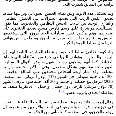
يرأسه في السابق شكرت الله.
وتم تشكيل هذه الألوية وفق نظام الجيش السوداني ويرأسها ضباط
يضعون نفس الرتب التي يضعها الجنرالات في الجيش النظامي.
والفارق الوحيد بين بدلات الجيش النظامي والجنجويد، كما يقول
المساليت، هو شارة عليها رسم فارس مسلح يضعها الجنجويد على
صدورهم. وهم يركبون نفس سيارات اللاند كروزر التي يستخدمها
الجيش ويرافقهم حراس شخصيون مسلحون. ويحملون نفس هواتف
الثريا مثل ضباط الجيش الكبار.
والحكومة تكافئ ضباط الجنجويد وأعضاء الميليشيا التابعة لهم. إن
البيوت والسيارات وهواتف الثريا هي جزء من المكافأة التي يتلقاها
الضباط. كما أنهم يمنحون رواتب شهرية، وفق أقوال المساليت
الذين تمت مقابلتهم بشكل منفصل، وفي أماكن مختلفة وأزمنة
مختلفة. وقد أشار أربعة أشخاص مختلفين على المبالغ الدقيقة –
300 ألف جنيه سوداني في الشهر (117 دولار أمريكي منذ منتصف
2003) للرجل مع حصانه أو جمله، و200 ألف جنيه سوداني في الشهر
(79 دولار أمريكي) للرجل دون حصان أو جمل – أي تقريباً ضعف ما
132
يتقاضاه الجندي بالرتبة نفسها.
وقال إدريس، قائد مجموعة محلية من المساليت للدفاع عن النفس
في غوزبيدين قرب حبيلة وهو في الثالثة والأربعين من عمره، إن
رواتب الجنجويد في منطقته كانت تأتي من الحكومة.