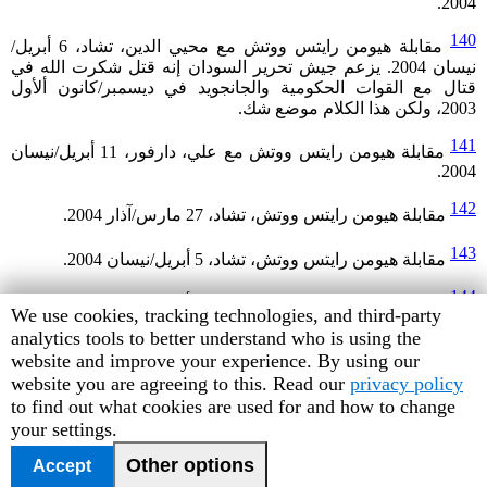
2004.
140
مقابلة هيومن رايتس ووتش مع محيي الدين، تشاد، 6 أبريل/
نيسان 2004. يزعم جيش تحرير السودان إنه قتل شكرت الله في
قتال مع القوات الحكومية والجانجويد في ديسمبر/كانون ألأول
2003، ولكن هذا الكلام موضع شك.
141
مقابلة هيومن رايتس ووتش مع علي، دارفور، 11 أبريل/نيسان
2004.
142
مقابلة هيومن رايتس ووتش، تشاد، 27 مارس/آذار 2004.
143
مقابلة هيومن رايتس ووتش، تشاد، 5 أبريل/نيسان 2004.
144
مقابلة هيومن رايتس ووتش، تشاد، 6 أبريل/نيسان 2004.
Human
We use cookies, tracking technologies, and third-party
Rights
analytics tools to better understand who is using the
145
مقابلة مع هيومن رايتس ووتش مع تشاد، 14 أبريل/نيسان 2004.
Watch
website and improve your experience. By using our
cookie
website you are agreeing to this. Read our
privacy policy
preferences
to find out what cookies are used for and how to change
<< الصفحة السابقة
|
الصفحة الرئيسية
|
الصفحة
your settings.
May 2004
التالية >>
Other options
Accept