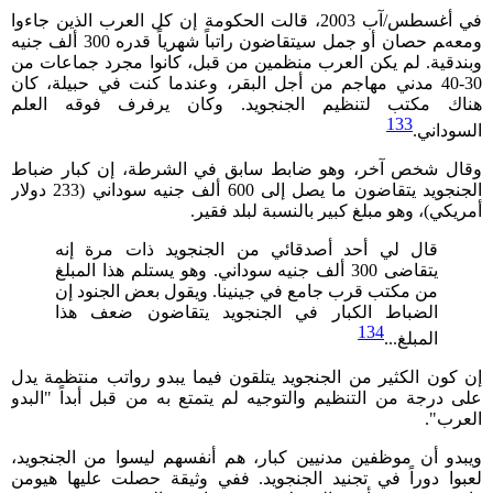
في أغسطس/آب 2003، قالت الحكومة إن كل العرب الذين جاءوا
ومعهم حصان أو جمل سيتقاضون راتباً شهرياً قدره 300 ألف جنيه
وبندقية. لم يكن العرب منظمين من قبل، كانوا مجرد جماعات من
30-40 مدني مهاجم من أجل البقر، وعندما كنت في حبيلة، كان
هناك مكتب لتنظيم الجنجويد. وكان يرفرف فوقه العلم
133
السوداني.
وقال شخص آخر، وهو ضابط سابق في الشرطة، إن كبار ضباط
الجنجويد يتقاضون ما يصل إلى 600 ألف جنيه سوداني (233 دولار
أمريكي)، وهو مبلغ كبير بالنسبة لبلد فقير.
قال لي أحد أصدقائي من الجنجويد ذات مرة إنه
يتقاضى 300 ألف جنيه سوداني. وهو يستلم هذا المبلغ
من مكتب قرب جامع في جينينا. ويقول بعض الجنود إن
الضباط الكبار في الجنجويد يتقاضون ضعف هذا
134
المبلغ...
إن كون الكثير من الجنجويد يتلقون فيما يبدو رواتب منتظمة يدل
على درجة من التنظيم والتوجيه لم يتمتع به من قبل أبداً "البدو
العرب".
ويبدو أن موظفين مدنيين كبار، هم أنفسهم ليسوا من الجنجويد،
لعبوا دوراً في تجنيد الجنجويد. ففي وثيقة حصلت عليها هيومن