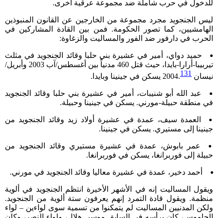
للدخول في حرب شاملة ضد مجموعة عرقية أخرى.
ليس الجنجويد مجرد مجموعة من الخارجين عن القانون المنبوذين
الهامشيين، كما تصور الحكومة. فمن بين القادة المشاركين في
الحرب في دارفور ضد الفور والمساليت والزغاوة:
حميد دواي، أمير في عشيرة بني حلبا وقائد الجنجويد في مثلث
تيربيبا-أرارا-بايدا، حيث قتل 460 مدنياً بين أغسطس/آب 2003 وأبريل/
131
نيسان 2004.
يسكن في جينينا وبايدا.
عبد الله أبو شنيبات، أمير في عشيرة بني حلبا وقائد الجنجويد
في منطقة حبيلة-مورني. يسكن في جينينا وحبيلة.
العمدة سيف، عمدة في عشيرة أولاد زيد وقائد الجنجويد من
جينينا إلى مستيري. يسكن في جينينا.
عمر بابوش، عمدة في عشيرة مستيري وقائد الجنجويد من
حبيلة إلى فوربرانغا، يسكن في فوربرانغا.
أحمد دخير، عمدة في عشيرة معاليا وقائد الجنجويد في مورني.
ويقول المساليت إنه في الأشهر الأخيرة انتظم الجنجويد في ألوية
منظمة. ويقول قادة التمرد إنهم يعرفون ستة ألوية من الجنجويد.
ولكن المدنيين المساليت لم يتمكنوا من تسمية سوى لواءين – لواء
الجاموس، كان يرأسه في السابق موسى هلال، ولواء النصر، وكان