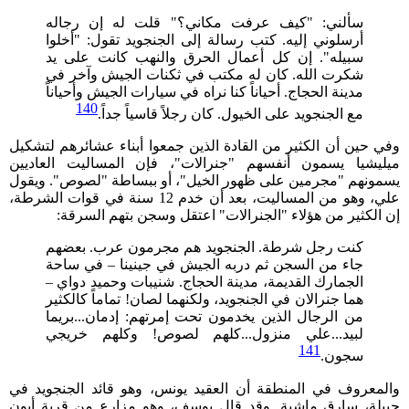
سألني: "كيف عرفت مكاني؟" قلت له إن رجاله
أرسلوني إليه. كتب رسالة إلى الجنجويد تقول: "أخلوا
سبيله". إن كل أعمال الحرق والنهب كانت على يد
شكرت الله. كان له مكتب في ثكنات الجيش وآخر في
مدينة الحجاج. أحياناً كنا نراه في سيارات الجيش وأحياناً
140
مع الجنجويد على الخيول. كان رجلاً قاسياً جداً.
وفي حين أن الكثير من القادة الذين جمعوا أبناء عشائرهم لتشكيل
ميليشيا يسمون أنفسهم "جنرالات"، فإن المساليت العاديين
يسمونهم "مجرمين على ظهور الخيل"، أو ببساطة "لصوص". ويقول
علي، وهو من المساليت، بعد أن خدم 12 سنة في قوات الشرطة،
إن الكثير من هؤلاء "الجنرالات" اعتقل وسجن بتهم السرقة:
كنت رجل شرطة. الجنجويد هم مجرمون عرب. بعضهم
جاء من السجن ثم دربه الجيش في جينينا – في ساحة
الجمارك القديمة، مدينة الحجاج. شنيبات وحميد دواي –
هما جنرالان في الجنجويد، ولكنهما لصان! تماماً كالكثير
من الرجال الذين يخدمون تحت إمرتهم: إدمان...بريما
لبيد...علي منزول...كلهم لصوص! وكلهم خريجي
141
سجون.
والمعروف في المنطقة أن العقيد يونس، وهو قائد الجنجويد في
حبيلة، سارق ماشية. وقد قال يوسف، وهو مزارع من قرية أبون