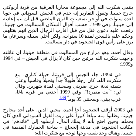
ينتمي شكرت الله إلى مجموعة محاريا العرقية من قرية أربوكني
خارج جينينا. وتقول التقارير إنه خدم في الجيش السوداني في جوبا
لعدة سنوات في أواخر تسعينات القرن الماضي قبل أن تتم إعادته
إلى جينينا. وفي 1999، حسب أقوال السكان المساليت في جينينا،
رفعت عليه دعوى قتل من قبل أقارب الرجال الذين اتهم بقتلهم.
وحكم عليه بالسجن لمدة 10 سنوات، ولكن أخلي سبيله وسرعان ما
برز على رأس قوى الجنجويد في دار مساليت.
وقال أحمد، وهو مزارع من المساليت في منطقة جينينا، إن عائلته
واجهت شكرت الله مرتين حين كان لا يزال في الجيش – في 1994
و1999:
في 1994، جاء الجيش إلى قريتنا، حبيلة كناري، مع
شكرت الله. كان رجلاً طويلاً جداً ونحيلاً وقاسياً وعلى
شفته ندبة جرح. ضربني وسجنني لمدة شهرين. وقال
لي: "أنت متمرد!". وفي 1999 أخذني من قرية ناغا،
139
قرب بيتي، وسجنني 35 يوماً.
في 2003، أوقف الجنجويد أخا أحمد، محيي الدين، على أحد مخارج
جينينا. وطلبوا منه مبلغاً كبيراً على زيت الفول السوداني الذي كان
يحمله. وحين احتج بأنه لا يملك المال، أرسلوه إلى "قائدهم" في
مكاتب الجنجويد في مدينة الحجاج – ساحة الجمارك القديمة في
جينينا. وهناك وجد نفسه وجهاً لوجه مع شكرت الله: