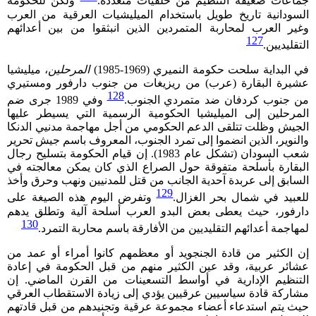
جماعات ضعيفة التنظيم من خلفيات متعددة.
ولكن للحكومة
السودانية تاريخ طويل باستخدام الميليشيات العرقية من العرب
وغير العرب لمحاربة المتمردين الذين انبثقوا من بين أعدائهم
127
التقليديين.
في البداية سلحت حكومة النميري (1969-1985)
المرحلين
، ميليشيا
عشيرة البقارة (عرب) من ريزيغات من جنوب دارفور ومستيري
128
من جنوب كردفان ضد متمردي الجنوب.
وفي 1989 جرى ضم
المرحلين إلى الميليشيا الحكومية الرسمية التي يسيطر عليها
الجيش وظلت تتلقى الدعم الحكومي من أجل مهاجمة مدنيي الدنكا
والنوير، الذين انضموا إلى تمرد الجنوب، المعروف باسم جيش تحرير
شعب السودان (تشكل عام 1983). إن قيام الحكومة بتسليح رجال
البقارة بأسلحة متفوقة حول الصراع الذي كان يمكن معالجته في
السابق إلى عربدة آحدية الجانب من قتل للمدنيين ونهب وحرق وأخذ
129
للعبيد في شمال بحر الغزال.
وتفرض اليوم هذه الصيغة على
دارفور، حيث يعطى بعض البدو العرب أسلحة آلية وتطلق يدهم
130
لمهاجمة أعدائهم التقليديين من الأفارقة باسم محاربة التمرد.
إن الكثير من قادة الجنجويد أو معظمهم كانوا أمراء أو
عمد
من
عشائر عربية، وقد عين الكثير منهم من قبل الحكومة في إعادة
التنظيم الإدارية في أواسط التسعينات من القرن الماضي. إن
مشاركة قادة سياسيين عرقيين يؤدي إلى زيادة الاستقطاب العرقي
حيث يتم استدعاء أعضاء مجموعة عرقية وتجنيدهم من قبل قادتهم