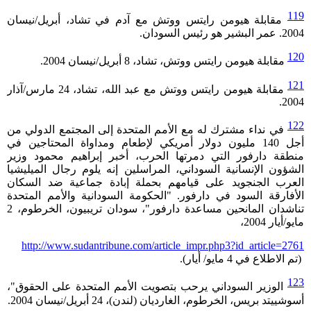
119
مقابلة هيومن رايتس ووتش مع آدم في تشاد، أبريل/نيسان
2004. عمر البشير هو رئيس السودان.
120
مقابلة هيومن رايتس ووتش، تشاد، 8 أبريل/نيسان 2004.
121
مقابلة هيومن رايتس ووتش مع عبد الله، تشاد، 24 مارس/آذار
2004.
122
في نداء مشترك له مع الأمم المتحدة إلى المجتمع الدولي من
أجل 140 مليون دولار أمريكي لإطعام ومداواة المحتاجين في
منطقة دارفور التي دمرتها الحرب، أخبر إبراهيم محمود وزير
الشؤون الإنسانية السوداني، المراسلين إنه يلوم رجال الميليشيا
العرب الجنجويد على قيامهم بحملة إبادة جماعية ضد السكان
الأفارقة السود في دارفور. "الحكومة السودانية والأمم المتحدة
تناشدان المانحين مساعدة دارفور"، سودان تريبيون، الخرطوم، 2
مايو/أيار 2004،
http://www.sudantribune.com/article_impr.php3?id_article=2761
(تم الاطلاع في 4 مايو/ أيار).
123
الوزير السوداني يرحب بتصويت الأمم المتحدة على الحقوق"،
أسوشييتد بريس، الخرطوم، الغارديان (لندن)، 24 أبريل/نيسان 2004.