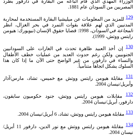
الوزراء المهدي الذي قام أتباعه من البقارة في دارفور بطرد
المصريين من السودان عام 1881.
129
للمزيد من المعلومات عن ميليشيا البقارة المستخدمة لمحاربة
المدنيين الذي لهم علاقة بقوات التمرد في بحر الغزال، انظر
المجاعة في السودان
، 1998: قضايا حقوق الإنسان (نيويورك: هيومن
رايتس ووتش، 1999).
130
إن أخذ العبيد ظاهرة تحدث في الغارات على السودانيين
الجنوبيين ولكن رغم حدوث العديد من عمليات خطف الأطفال
والنساء في دارفور، من غير الواضح حتى الآن ما إذا كان هذا
السلوك يشكل اتجاهاً متنامياً.
131
مقابلة هيومن رايتس ووتش مع خميس، تشاد، مارس/آذار
وأبريل/نيسان 2004.
132
مقابلات هيومن رايتس ووتش، جنود حكوميون سابقون،
دارفور، أبريل/نيسان 2004.
133
مقابلة هيومن رايتس ووتش، تشاد، 6 أبريل/نيسان 2004.
134
مقابلة هيومن رايتس ووتش مع نور الدين، دارفور 11 أبريل/
نيسان 2004.