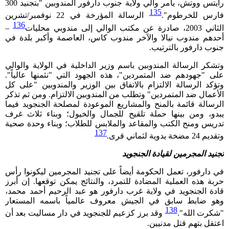
رايتس ووتش، يأمر والي ولاية جنوب دارفور المندوبين "بتجنيد 300
135
فارس للخرطوم".
الرسالة المؤرخة في 22 نوفمبر/تشرين
136
الثاني 2003، صادرة عن مكتب الوالي إلى مندوبي محليات
–
أحدهم مندوب نيالا والآخر مندوب كاس، العاصمة وأكبر بلدة في
جنوب دارفور بالترتيب.
وتشكر الرسالة المندوبين باسم وزير الداخلية في الولاية والوالي
على "جهودهم ضد المتمردين"، هذه الجهود التي "نثمنها عالياً".
وتؤكد الرسالة الالتزام بالاتفاق بين الوزير والمندوبين "على كل
الأعمال ضد المتمردين" وتطلب من المندوبين الالتزام. ومن ثم تذكر
الرسالة قائمة بالمنح والمشاريع الموعودة لمصلحة الجنجويد فيما
يبدو، ومن بينها حملة تلقيح للجمال والخيول؛ وبناء ثلاث غرف
تدريس ومنح الكتب والمقاعد والملابس للطلاب؛ وبناء وحدة صحية
137
وتقديم 24 مضخة يدوية لثماني قرى.
تجنيد المجرمين لقيادة الجنجويد
في دارفور، تعمل الحكومة أيضاً على تجنيد المجرمين ليكونوا رأس
حربة هذه العملية المضادة للتمرد، والنتائج يمكن توقعها. إن أبرز
قادة الجنجويد في ولاية غرب دارفور هو عبد الرحيم أحمد محمد،
وهو ضابط سابق في الجيش معروف عالمياً باسمه المستعار
138
"شكرت الله".
وقد برز كزعيم للجنجويد في دار مساليت بعد أن
اعتقل بتهم قتل مدنيين.