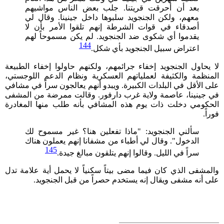
بعد أن أحرقت قريتنا. جلب بعض الناس مواشيهم
معهم، ولكن الجنجويد سلبوها داخل جينينا. وقال لي
أصدقاء في قوات الشرطة إنهم تلقوا الأمر بأن لا
يقدموا أي شكوى ضد الجنجويد. لم يكن مسموحاً لهم
144
اعتراض سبيل الجنجويد بأي شكل.
لا يحاول الجنجويد إخفاء جرائمهم، ولكنهم حاولوا إخفاء الطبيعة
المنظمة والكثيفة لعملياتهم العسكرية ونظام الدعم اللوجستي،
على الأقل في البلدات الكبيرة. ويبدو أنهم يعالجون سراً في مشافي
في جينينا، عاصمة ولاية غرب دارفور. وقالت ممرضة من المشفى
الحكومي دخلت ذات يوم هذه المشافي بأنه طلب منها المغادرة
فوراً.
سألني الجنجويد: "ماذا تفعلين هنا؟ غير مسموح لك
الدخول". وقال لي أطباء من مشفانا إنهم يعملون هناك
145
سراً في الليل. وقالوا إنهم يتلقون مبالغ جيدة.
والمشفى الذي كان فيما مضى بيتاً سكنياً لا يحمل أية علامة تدل
على أنه مشفى ويقال إنه يستخدم حصراً من قبل الجنجويد.