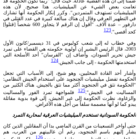
ضمناً إلى أن هذه القضية عادلة. حيث قال: "ربما تكون الحكومة قد
تعامت بعض الشيء عن الميليشيات. هذا صحيح. لأن هذه
الميليشيات تستهدف المتمردين". وكرر إنكار الحكومة أنها تشارك
في التطهير العرقي وقال إن هناك مبالغة كبيرة في عدد القتلى في
دارفور – عدة آلاف. "أقول إن الرقم لا يتجاوز 600 شخصاً [قتلوا]
123
كحد أقصى".
وفي خطاب له إلى شعب كولبوس في 31 ديسمبر/كانون الأول
2003، قال الرئيس البشير إن أولوية حكومته هي القضاء على تمرد
جيش تحرير السودان، وأضاف إن "الفرسان" أحد الأسلحة التي
124
استخدمتها الحكومة - إلى جانب الجيش.
وأشار أحد القادة المحليين، وهو شيخ، إلى الأسباب التي تجعل
الحكومة تفضل ميليشيات الجنجويد على استخدام الجيش النظامي:
"الحكومة تثق في الجنجويد أكثر مما تثق بالجيش. هناك الكثير من
125
المساليت في الجيش".
فلمواجهة تمرد الفور والمساليت
والزغاوة، نظرت الحكومة إلى غير الجيش، إلى قوة بدوية مقاتلة
يبدو كما لو أنها مصممة سلفاً من أجل هذه الأغراض.
الحكومة السودانية تستخدم الميليشيات العرقية لمحاربة التمرد
حتى أواخر التسعينات من القرن الماضي بدا أن المقاتلين الذين كان
يشار إليهم باسم الجنجويد، رغم أن غالبيتهم من العرب، هم
126