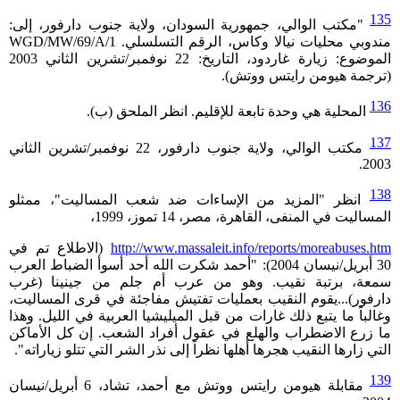
135
"مكتب الوالي، جمهورية السودان، ولاية جنوب دارفور، إلى:
مندوبي محليات نيالا وكاس، الرقم التسلسلي. WGD/MW/69/A/1
الموضوع: زيارة غاردود، التاريخ: 22 نوفمبر/تشرين الثاني 2003
(ترجمة هيومن رايتس ووتش).
136
المحلية هي وحدة تابعة للإقليم. انظر الملحق (ب).
137
مكتب الوالي، ولاية جنوب دارفور، 22 نوفمبر/تشرين الثاني
2003.
138
انظر "المزيد من الإساءات ضد شعب المساليت"، ممثلو
المساليت في المنفى، القاهرة، مصر، 14 تموز، 1999،
http://www.massaleit.info/reports/moreabuses.htm
(الاطلاع تم في
30 أبريل/نيسان 2004): "أحمد شكرت الله أحد أسوأ الضباط العرب
سمعة، برتبة نقيب. وهو من عرب أم جلم من جينينا (غرب
دارفور)...يقوم النقيب بعمليات تفتيش مفاجئة في قرى المساليت،
وغالباً ما يتبع ذلك غارات من قبل الميليشيا العربية في الليل. وهذا
ما زرع الاضطراب والهلع في عقول أفراد الشعب. إن كل الأماكن
التي زارها النقيب هجرها أهلها نظراً إلى نذر الشر التي تتلو زياراته".
139
مقابلة هيومن رايتس ووتش مع أحمد، تشاد، 6 أبريل/نيسان