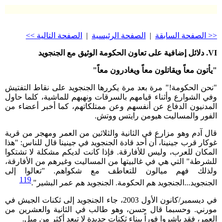
<< الصفحة السابقة
|
الصفحة الرئيسية
|
الصفحة التالية >>
VI
.
دلائل إضافية على تعاون الحكومة الوثيق مع الجنجويد
"يأتون معاً ويقاتلون معاً ويغادرون معاً"
"نحن الحكومة!" مرة بعد مرة يكررها الجنجويد على نقاط التفتيش
وفي الشوارع وأثناء قيامهم بالسرقات ونهبهم للماشية، كلما حاول
المدنيون الدفاع عن أنفسهم وعن ممتلكاتهم، كما أخبر أعضاء من
الفور والمساليت هيومن رايتس ووتش.
قال آدم وهو مزارع في الثانية والثلاثين من العمر ومهجر من قرية
غوكار قرب جينينا، أن أحد قادة الجنجويد في جينينا قال للناس: "هذا
المكان للعرب، وليس للأفارقة. فإذا كانت لديكم مشكلة لا تشتكوا
للشرطة" التي هي في غالبيتها من المساليت وغيرهم من الأفارقة،
ولذلك فهم ميالون للتعاطف مع شكواهم. "تعالوا إلى
119
الجنجويد...الجنجويد هم الحكومة. الجنجويد هم عمر البشير".
في ديسمبر/كانون الأول 2003، جاء الجنجويد إلى ثكنات الجيش في
مورني. وحسبما قال حسن، وهو طالب في الثانية والعشرين من
العمر، فقد باشروا فوراً ببناء ثكنات جديدة لا تبعد أكثر من ميل.