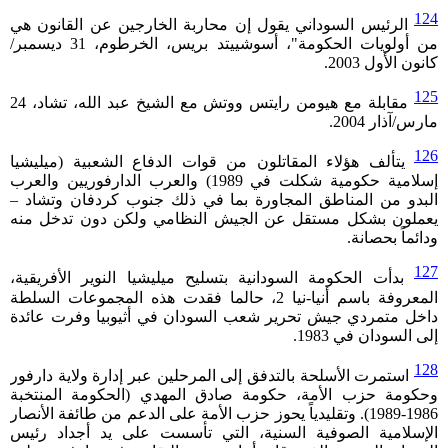
124
الرئيس السوداني يقول إن محاربة الخارجين عن القانون هي
من أولويات الحكومة"، أسوشييتد بريس، الخرطوم، 31 ديسمبر/
كانون الأول 2003.
125
مقابلة مع هيومن رايتس ووتش مع الشيخ عبد الله، تشاد، 24
مارس/آذار 2004.
126
يتألف هؤلاء المقاتلون من قوات الدفاع الشعبية (ميليشيا
إسلامية حكومية شكلت في 1989) والعرب الدارفوريين والعرب
البدو من المناطق المجاورة بما في ذلك جنوب كردفان وتشاد –
يعملون بشكل مستقل عن الجيش النظامي ولكن دون تدخل منه
ودائماً بحصانة.
127
بدأت الحكومة السودانية بتسليح ميليشيا النوير الأفريقية،
المعروفة باسم أنيا-نيا 2، حالما فقدت هذه المجموعات السلطة
داخل متمردي جيش تحرير شعب السودان في أثيوبيا وفرت عائدة
إلى السودان في 1983.
128
استمرت الأسلحة بالتدفق إلى المرحلين عبر إدارة ولاية دارفور
وحكومة حزب الأمة، حكومة صادق المهدي (الحكومة المنتخبة
1986-1989). وتقليدياً يحوز حزب الأمة على الدعم من طائفة الأنصار
الإسلامية الصوفية السنية، التي تأسست على يد أجداد رئيس