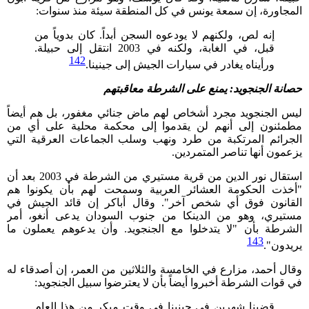
المجاورة، إن سمعة يونس في كل المنطقة سيئة منذ سنوات:
إنه لص، ولكنهم لا يودعوه السجن أبداً. كان بدوياً من
قبل، في الغابة، ولكنه في 2003 انتقل إلى حبيلة.
142
ورأيناه يغادر في سيارات الجيش إلى جينينا.
حصانة الجنجويد: يمنع على الشرطة معاقبتهم
ليس الجنجويد مجرد أشخاص لهم ماض جنائي مغفور، بل هم أيضاً
مطمئنون إلى أنهم لن يقدموا إلى محكمة محلية على أي من
الجرائم المرتكبة من طرد ونهب وسلب الجماعات العرقية التي
يزعمون أنها تناصر المتمردين.
استقال نور الدين من قرية مستيري من الشرطة في 2003 بعد أن
"أخذت الحكومة العشائر العربية وسمحت لهم بأن يكونوا هم
القانون فوق أي شخص آخر". وقال أباكر إن قائد الجيش في
مستيري، وهو من الدينكا من جنوب السودان يدعى أنغو، أمر
الشرطة بأن "لا يتدخلوا مع الجنجويد. وأن يدعوهم يعملون ما
143
يريدون".
وقال أحمد، مزارع في الخامسة والثلاثين من العمر، إن أصدقاء له
في قوات الشرطة أخبروا أيضاً بأن لا يعترضوا سبيل الجنجويد:
قضينا شهرين في جينينا في وقت مبكر من هذا العام