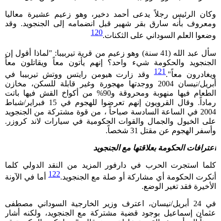
وكان الرئيس رجلاً يدعى أحمد دخير، وهو زعيم عشيرة معاليا
ومعروف بأنه سارق بقر شهير قبل انضمامه إلى الجنجويد. وقد
120
وضعوا العلم السوداني على الثكنات.
سأل عبد الله (41 سنة) وهو زعيم من قرية تيربيبا: "لماذا أقول إن
الجنجويد والحكومة شيء واحد؟ إنهم يأتون معاً ويقاتلون معاً
121
ويغادرون معاً".
وقد زارت هيومن رايتس ووتش تيربيبا في
أبريل/نيسان 2004 ووجدتها مهجورة وغير قابلة للسكن، مخازن
الطعام فيها منهوبة ومحروقة و90% من أكواخ القش فيها باتت
رماداً. وقال القرويون إنهم تعرضوا للهجوم في 15 فبراير/شباط
2004 في الساعة السادسة صباحاً ، من قوة مشتركة من الجنجويد
على الخيول والجمال والقوات الحكومية في سيارات لاند كروزر.
وأسفر الهجوم عن مقتل 31 شخصاً.
اعترافات الحكومة بعلاقتها مع الجنجويد
كلما استجرت الحرب في دارفور المزيد من النقد الدولي كلما
122
أنكرت الحكومة أي مشاركة أو صلة مع الجنجويد.
أما في الآونة
الأخيرة فقد تغير الوضع.
في 24 أبريل/نيسان، اعترف وزير الخارجية السوداني مصطفى
عثمان إسماعيل بوجود قضية مشتركة مع الجنجويد، ولكنه أشار