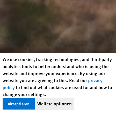
Human Rights Watch cookie preferences
We use cookies, tracking technologies, and third-party
analytics tools to better understand who is using the
website and improve your experience. By using our
website you are agreeing to this. Read our
privacy
policy
to find out what cookies are used for and how to
Menschen, darunter Studierende und Lehrkräfte,
change your settings.
protestieren gegen Rodrigo Duterte und fordern
Gerechtigkeit für die Opfer des Drogenkriegs, während der
Weitere optionen
Akzeptieren
ehemalige philippinische Präsident nach seiner Verhaftung
Studierende protestieren gegen Korruption und das Verbot
Palästinenser*innen schleppen humanitäre Hilfsgüter in der
vor dem Internationalen Strafgerichtshof (IStGH) steht, in
sozialer Medienplattformen durch die Regierung in
Nähe eines Verteilungszentrums der Gaza Humanitarian
Ein Lebensmittellieferant fährt mit dem Fahrrad in Lissabon,